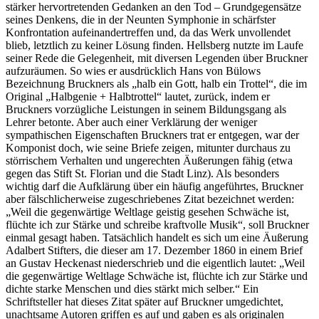
stärker hervortretenden Gedanken an den Tod – Grundgegensätze
seines Denkens, die in der Neunten Symphonie in schärfster
Konfrontation aufeinandertreffen und, da das Werk unvollendet
blieb, letztlich zu keiner Lösung finden. Hellsberg nutzte im Laufe
seiner Rede die Gelegenheit, mit diversen Legenden über Bruckner
aufzuräumen. So wies er ausdrücklich Hans von Bülows
Bezeichnung Bruckners als „halb ein Gott, halb ein Trottel“, die im
Original „Halbgenie + Halbtrottel“ lautet, zurück, indem er
Bruckners vorzügliche Leistungen in seinem Bildungsgang als
Lehrer betonte. Aber auch einer Verklärung der weniger
sympathischen Eigenschaften Bruckners trat er entgegen, war der
Komponist doch, wie seine Briefe zeigen, mitunter durchaus zu
störrischem Verhalten und ungerechten Äußerungen fähig (etwa
gegen das Stift St. Florian und die Stadt Linz). Als besonders
wichtig darf die Aufklärung über ein häufig angeführtes, Bruckner
aber fälschlicherweise zugeschriebenes Zitat bezeichnet werden:
„Weil die gegenwärtige Weltlage geistig gesehen Schwäche ist,
flüchte ich zur Stärke und schreibe kraftvolle Musik“, soll Bruckner
einmal gesagt haben. Tatsächlich handelt es sich um eine Äußerung
Adalbert Stifters, die dieser am 17. Dezember 1860 in einem Brief
an Gustav Heckenast niederschrieb und die eigentlich lautet: „Weil
die gegenwärtige Weltlage Schwäche ist, flüchte ich zur Stärke und
dichte starke Menschen und dies stärkt mich selber.“ Ein
Schriftsteller hat dieses Zitat später auf Bruckner umgedichtet,
unachtsame Autoren griffen es auf und gaben es als originalen