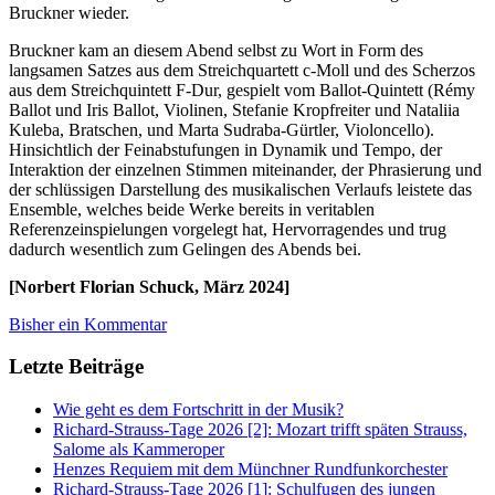
Bruckner wieder.
Bruckner kam an diesem Abend selbst zu Wort in Form des
langsamen Satzes aus dem Streichquartett c-Moll und des Scherzos
aus dem Streichquintett F-Dur, gespielt vom Ballot-Quintett (Rémy
Ballot und Iris Ballot, Violinen, Stefanie Kropfreiter und Nataliia
Kuleba, Bratschen, und Marta Sudraba-Gürtler, Violoncello).
Hinsichtlich der Feinabstufungen in Dynamik und Tempo, der
Interaktion der einzelnen Stimmen miteinander, der Phrasierung und
der schlüssigen Darstellung des musikalischen Verlaufs leistete das
Ensemble, welches beide Werke bereits in veritablen
Referenzeinspielungen vorgelegt hat, Hervorragendes und trug
dadurch wesentlich zum Gelingen des Abends bei.
[Norbert Florian Schuck, März 2024]
Bisher ein Kommentar
Letzte Beiträge
Wie geht es dem Fortschritt in der Musik?
Richard-Strauss-Tage 2026 [2]: Mozart trifft späten Strauss,
Salome als Kammeroper
Henzes Requiem mit dem Münchner Rundfunkorchester
Richard-Strauss-Tage 2026 [1]: Schulfugen des jungen