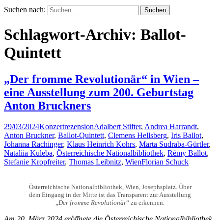
Suchen nach:
Schlagwort-Archiv: Ballot-
Quintett
„Der fromme Revolutionär“ in Wien –
eine Ausstellung zum 200. Geburtstag
Anton Bruckners
29/03/2024
Konzertrezension
Adalbert Stifter
,
Andrea Harrandt
,
Anton Bruckner
,
Ballot-Quintett
,
Clemens Hellsberg
,
Iris Ballot
,
Johanna Rachinger
,
Klaus Heinrich Kohrs
,
Marta Sudraba-Gürtler
,
Nataliia Kuleba
,
Österreichische Nationalbibliothek
,
Rémy Ballot
,
Stefanie Kropfreiter
,
Thomas Leibnitz
,
Wien
Florian Schuck
Österreichische Nationalbibliothek, Wien, Josephsplatz. Über
dem Eingang in der Mitte ist das Transparent zur Ausstellung
„
Der fromme Revolutionär
“ zu erkennen.
Am 20. März 2024 eröffnete die Österreichische Nationalbibliothek