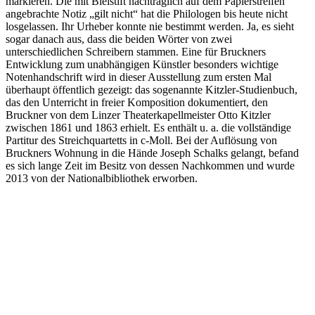
markieren. Die mit Bleistift nachträglich auf dem Papierstreifen
angebrachte Notiz „gilt nicht“ hat die Philologen bis heute nicht
losgelassen. Ihr Urheber konnte nie bestimmt werden. Ja, es sieht
sogar danach aus, dass die beiden Wörter von zwei
unterschiedlichen Schreibern stammen. Eine für Bruckners
Entwicklung zum unabhängigen Künstler besonders wichtige
Notenhandschrift wird in dieser Ausstellung zum ersten Mal
überhaupt öffentlich gezeigt: das sogenannte Kitzler-Studienbuch,
das den Unterricht in freier Komposition dokumentiert, den
Bruckner von dem Linzer Theaterkapellmeister Otto Kitzler
zwischen 1861 und 1863 erhielt. Es enthält u. a. die vollständige
Partitur des Streichquartetts in c-Moll. Bei der Auflösung von
Bruckners Wohnung in die Hände Joseph Schalks gelangt, befand
es sich lange Zeit im Besitz von dessen Nachkommen und wurde
2013 von der Nationalbibliothek erworben.