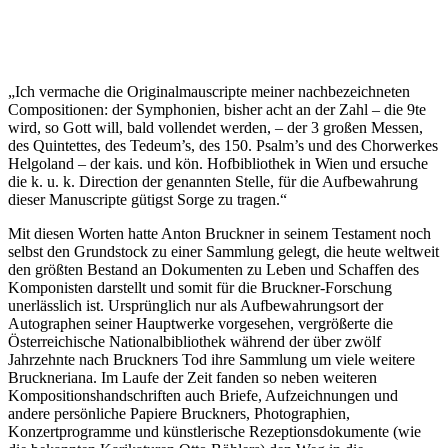
„Ich vermache die Originalmauscripte meiner nachbezeichneten
Compositionen: der Symphonien, bisher acht an der Zahl – die 9te
wird, so Gott will, bald vollendet werden, – der 3 großen Messen,
des Quintettes, des Tedeum’s, des 150. Psalm’s und des Chorwerkes
Helgoland – der kais. und kön. Hofbibliothek in Wien und ersuche
die k. u. k. Direction der genannten Stelle, für die Aufbewahrung
dieser Manuscripte gütigst Sorge zu tragen.“
Mit diesen Worten hatte Anton Bruckner in seinem Testament noch
selbst den Grundstock zu einer Sammlung gelegt, die heute weltweit
den größten Bestand an Dokumenten zu Leben und Schaffen des
Komponisten darstellt und somit für die Bruckner-Forschung
unerlässlich ist. Ursprünglich nur als Aufbewahrungsort der
Autographen seiner Hauptwerke vorgesehen, vergrößerte die
Österreichische Nationalbibliothek während der über zwölf
Jahrzehnte nach Bruckners Tod ihre Sammlung um viele weitere
Bruckneriana. Im Laufe der Zeit fanden so neben weiteren
Kompositionshandschriften auch Briefe, Aufzeichnungen und
andere persönliche Papiere Bruckners, Photographien,
Konzertprogramme und künstlerische Rezeptionsdokumente (wie