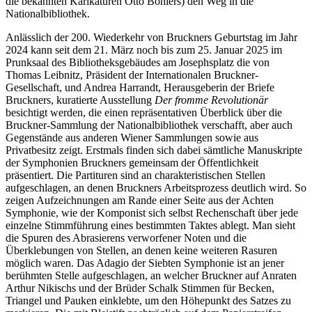
die bekannten Karikaturen Otto Böhlers) den Weg in die
Nationalbibliothek.
Anlässlich der 200. Wiederkehr von Bruckners Geburtstag im Jahr
2024 kann seit dem 21. März noch bis zum 25. Januar 2025 im
Prunksaal des Bibliotheksgebäudes am Josephsplatz die von
Thomas Leibnitz, Präsident der Internationalen Bruckner-
Gesellschaft, und Andrea Harrandt, Herausgeberin der Briefe
Bruckners, kuratierte Ausstellung
Der fromme Revolutionär
besichtigt werden, die einen repräsentativen Überblick über die
Bruckner-Sammlung der Nationalbibliothek verschafft, aber auch
Gegenstände aus anderen Wiener Sammlungen sowie aus
Privatbesitz zeigt. Erstmals finden sich dabei sämtliche Manuskripte
der Symphonien Bruckners gemeinsam der Öffentlichkeit
präsentiert. Die Partituren sind an charakteristischen Stellen
aufgeschlagen, an denen Bruckners Arbeitsprozess deutlich wird. So
zeigen Aufzeichnungen am Rande einer Seite aus der Achten
Symphonie, wie der Komponist sich selbst Rechenschaft über jede
einzelne Stimmführung eines bestimmten Taktes ablegt. Man sieht
die Spuren des Abrasierens verworfener Noten und die
Überklebungen von Stellen, an denen keine weiteren Rasuren
möglich waren. Das Adagio der Siebten Symphonie ist an jener
berühmten Stelle aufgeschlagen, an welcher Bruckner auf Anraten
Arthur Nikischs und der Brüder Schalk Stimmen für Becken,
Triangel und Pauken einklebte, um den Höhepunkt des Satzes zu