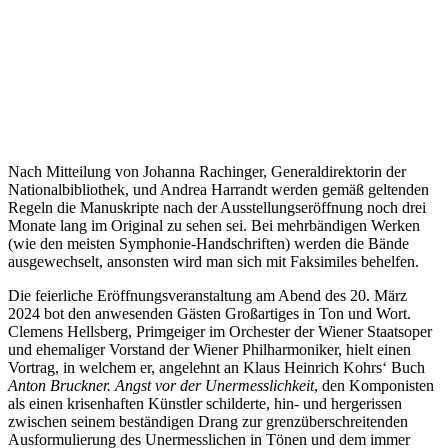
Nach Mitteilung von Johanna Rachinger, Generaldirektorin der
Nationalbibliothek, und Andrea Harrandt werden gemäß geltenden
Regeln die Manuskripte nach der Ausstellungseröffnung noch drei
Monate lang im Original zu sehen sei. Bei mehrbändigen Werken
(wie den meisten Symphonie-Handschriften) werden die Bände
ausgewechselt, ansonsten wird man sich mit Faksimiles behelfen.
Die feierliche Eröffnungsveranstaltung am Abend des 20. März
2024 bot den anwesenden Gästen Großartiges in Ton und Wort.
Clemens Hellsberg, Primgeiger im Orchester der Wiener Staatsoper
und ehemaliger Vorstand der Wiener Philharmoniker, hielt einen
Vortrag, in welchem er, angelehnt an Klaus Heinrich Kohrs‘ Buch
Anton Bruckner. Angst vor der Unermesslichkeit
, den Komponisten
als einen krisenhaften Künstler schilderte, hin- und hergerissen
zwischen seinem beständigen Drang zur grenzüberschreitenden
Ausformulierung des Unermesslichen in Tönen und dem immer