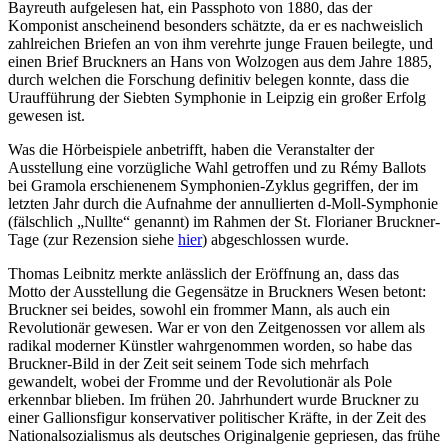
Bayreuth aufgelesen hat, ein Passphoto von 1880, das der
Komponist anscheinend besonders schätzte, da er es nachweislich
zahlreichen Briefen an von ihm verehrte junge Frauen beilegte, und
einen Brief Bruckners an Hans von Wolzogen aus dem Jahre 1885,
durch welchen die Forschung definitiv belegen konnte, dass die
Uraufführung der Siebten Symphonie in Leipzig ein großer Erfolg
gewesen ist.
Was die Hörbeispiele anbetrifft, haben die Veranstalter der
Ausstellung eine vorzügliche Wahl getroffen und zu Rémy Ballots
bei Gramola erschienenem Symphonien-Zyklus gegriffen, der im
letzten Jahr durch die Aufnahme der annullierten d-Moll-Symphonie
(fälschlich „Nullte“ genannt) im Rahmen der St. Florianer Bruckner-
Tage (zur Rezension siehe
hier
) abgeschlossen wurde.
Thomas Leibnitz merkte anlässlich der Eröffnung an, dass das
Motto der Ausstellung die Gegensätze in Bruckners Wesen betont:
Bruckner sei beides, sowohl ein frommer Mann, als auch ein
Revolutionär gewesen. War er von den Zeitgenossen vor allem als
radikal moderner Künstler wahrgenommen worden, so habe das
Bruckner-Bild in der Zeit seit seinem Tode sich mehrfach
gewandelt, wobei der Fromme und der Revolutionär als Pole
erkennbar blieben. Im frühen 20. Jahrhundert wurde Bruckner zu
einer Gallionsfigur konservativer politischer Kräfte, in der Zeit des
Nationalsozialismus als deutsches Originalgenie gepriesen, das frühe