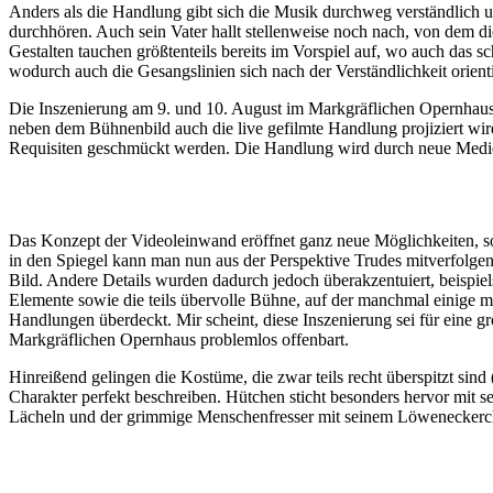
Anders als die Handlung gibt sich die Musik durchweg verständlich und
durchhören. Auch sein Vater hallt stellenweise noch nach, von dem d
Gestalten tauchen größtenteils bereits im Vorspiel auf, wo auch das 
wodurch auch die Gesangslinien sich nach der Verständlichkeit orie
Die Inszenierung am 9. und 10. August im Markgräflichen Opernhaus B
neben dem Bühnenbild auch die live gefilmte Handlung projiziert wir
Requisiten geschmückt werden. Die Handlung wird durch neue Medien i
Das Konzept der Videoleinwand eröffnet ganz neue Möglichkeiten, so 
in den Spiegel kann man nun aus der Perspektive Trudes mitverfolgen
Bild. Andere Details wurden dadurch jedoch überakzentuiert, beispiels
Elemente sowie die teils übervolle Bühne, auf der manchmal einige m
Handlungen überdeckt. Mir scheint, diese Inszenierung sei für eine 
Markgräflichen Opernhaus problemlos offenbart.
Hinreißend gelingen die Kostüme, die zwar teils recht überspitzt sind
Charakter perfekt beschreiben. Hütchen sticht besonders hervor mit
Lächeln und der grimmige Menschenfresser mit seinem Löweneckerc