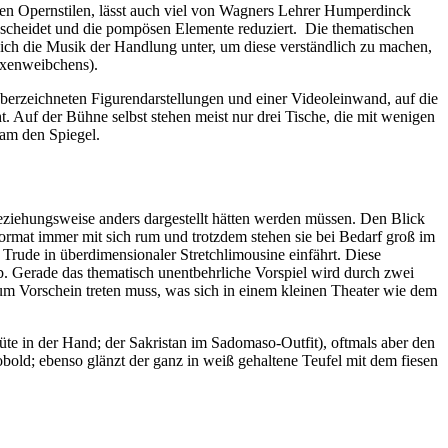
schen Opernstilen, lässt auch viel von Wagners Lehrer Humperdinck
l scheidet und die pompösen Elemente reduziert. Die thematischen
sich die Musik der Handlung unter, um diese verständlich zu machen,
exenweibchens).
berzeichneten Figurendarstellungen und einer Videoleinwand, auf die
 Auf der Bühne selbst stehen meist nur drei Tische, die mit wenigen
cam den Spiegel.
eziehungsweise anders dargestellt hätten werden müssen. Den Blick
format immer mit sich rum und trotzdem stehen sie bei Bedarf groß im
r Trude in überdimensionaler Stretchlimousine einfährt. Diese
b. Gerade das thematisch unentbehrliche Vorspiel wird durch zwei
zum Vorschein treten muss, was sich in einem kleinen Theater wie dem
Tüte in der Hand; der Sakristan im Sadomaso-Outfit), oftmals aber den
old; ebenso glänzt der ganz in weiß gehaltene Teufel mit dem fiesen