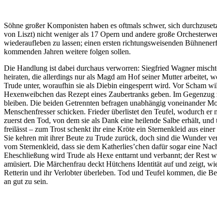
Söhne großer Komponisten haben es oftmals schwer, sich durchzusetze
von Liszt) nicht weniger als 17 Opern und andere große Orchesterwe
wiederaufleben zu lassen; einen ersten richtungsweisenden Bühnener
kommenden Jahren weitere folgen sollen.
Die Handlung ist dabei durchaus verworren: Siegfried Wagner mischte 
heiraten, die allerdings nur als Magd am Hof seiner Mutter arbeitet, w
Trude unter, woraufhin sie als Diebin eingesperrt wird. Vor Scham wi
Hexenweibchen das Rezept eines Zaubertranks geben. Im Gegenzug zur
bleiben. Die beiden Getrennten befragen unabhängig voneinander Mo
Menschenfresser schicken. Frieder überlistet den Teufel, wodurch er 
zuerst den Tod, von dem sie als Dank eine heilende Salbe erhält, u
freilässt – zum Trost schenkt ihr eine Kröte ein Sternenkleid aus ei
Sie kehren mit ihrer Beute zu Trude zurück, doch sind die Wunder ve
vom Sternenkleid, dass sie dem Katherlies’chen dafür sogar eine Nacht
Eheschließung wird Trude als Hexe enttarnt und verbannt; der Rest wi
amüsiert. Die Märchenfrau deckt Hütchens Identität auf und zeigt, wi
Retterin und ihr Verlobter überleben. Tod und Teufel kommen, die Be
an gut zu sein.