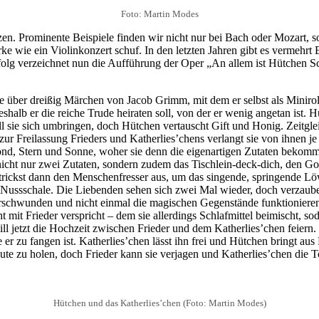
Foto: Martin Modes
n. Prominente Beispiele finden wir nicht nur bei Bach oder Mozart, s
rke wie ein Violinkonzert schuf. In den letzten Jahren gibt es verm
folg verzeichnet nun die Aufführung der Oper „An allem ist Hütchen Sc
über dreißig Märchen von Jacob Grimm, mit dem er selbst als Minirolle
eshalb er die reiche Trude heiraten soll, von der er wenig angetan ist.
ll sie sich umbringen, doch Hütchen vertauscht Gift und Honig. Zeitglei
 Freilassung Frieders und Katherlies’chens verlangt sie von ihnen je
nd, Stern und Sonne, woher sie denn die eigenartigen Zutaten bekom
nicht nur zwei Zutaten, sondern zudem das Tischlein-deck-dich, den Go
nd trickst dann den Menschenfresser aus, um das singende, springend
ner Nussschale. Die Liebenden sehen sich zwei Mal wieder, doch verzaub
rschwunden und nicht einmal die magischen Gegenstände funktionieren, 
 mit Frieder verspricht – dem sie allerdings Schlafmittel beimischt, so
ll jetzt die Hochzeit zwischen Frieder und dem Katherlies’chen feiern. 
e er zu fangen ist. Katherlies’chen lässt ihn frei und Hütchen bringt a
ute zu holen, doch Frieder kann sie verjagen und Katherlies’chen die 
Hütchen und das Katherlies’chen (Foto: Martin Modes)