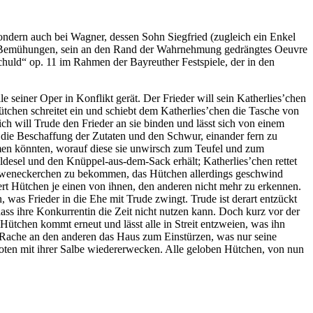
ondern auch bei Wagner, dessen Sohn Siegfried (zugleich ein Enkel
ehrt Bemühungen, sein an den Rand der Wahrnehmung gedrängtes Oeuvre
huld“ op. 11 im Rahmen der Bayreuther Festspiele, der in den
 seiner Oper in Konflikt gerät. Der Frieder will sein Katherlies’chen
 Hütchen schreitet ein und schiebt dem Katherlies’chen die Tasche von
ch will Trude den Frieder an sie binden und lässt sich von einem
 die Beschaffung der Zutaten und den Schwur, einander fern zu
men könnten, worauf diese sie unwirsch zum Teufel und zum
ldesel und den Knüppel-aus-dem-Sack erhält; Katherlies’chen rettet
e Löweneckerchen zu bekommen, das Hütchen allerdings geschwind
ert Hütchen je einen von ihnen, den anderen nicht mehr zu erkennen.
was Frieder in die Ehe mit Trude zwingt. Trude ist derart entzückt
dass ihre Konkurrentin die Zeit nicht nutzen kann. Doch kurz vor der
Hütchen kommt erneut und lässt alle in Streit entzweien, was ihn
us Rache an den anderen das Haus zum Einstürzen, was nur seine
Toten mit ihrer Salbe wiedererwecken. Alle geloben Hütchen, von nun