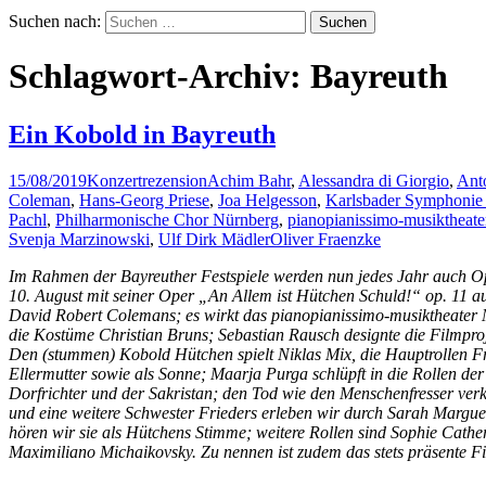
Suchen nach:
Schlagwort-Archiv: Bayreuth
Ein Kobold in Bayreuth
15/08/2019
Konzertrezension
Achim Bahr
,
Alessandra di Giorgio
,
Ant
Coleman
,
Hans-Georg Priese
,
Joa Helgesson
,
Karlsbader Symphonie 
Pachl
,
Philharmonische Chor Nürnberg
,
pianopianissimo-musiktheat
Svenja Marzinowski
,
Ulf Dirk Mädler
Oliver Fraenzke
Im Rahmen der Bayreuther Festspiele werden nun jedes Jahr auch Ope
10. August mit seiner Oper „An Allem ist Hütchen Schuld!“ op. 11 
David Robert Colemans; es wirkt das pianopianissimo-musiktheater 
die Kostüme Christian Bruns; Sebastian Rausch designte die Filmpro
Den (stummen) Kobold Hütchen spielt Niklas Mix, die Hauptrollen Fr
Ellermutter sowie als Sonne; Maarja Purga schlüpft in die Rollen de
Dorfrichter und der Sakristan; den Tod wie den Menschenfresser verk
und eine weitere Schwester Frieders erleben wir durch Sarah Margue
hören wir sie als Hütchens Stimme; weitere Rollen sind Sophie Cath
Maximiliano Michaikovsky. Zu nennen ist zudem das stets präsente 