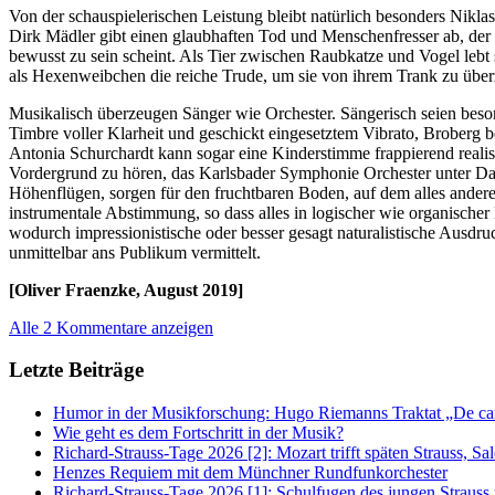
Von der schauspielerischen Leistung bleibt natürlich besonders Nik
Dirk Mädler gibt einen glaubhaften Tod und Menschenfresser ab, der m
bewusst zu sein scheint. Als Tier zwischen Raubkatze und Vogel lebt 
als Hexenweibchen die reiche Trude, um sie von ihrem Trank zu übe
Musikalisch überzeugen Sänger wie Orchester. Sängerisch seien beso
Timbre voller Klarheit und geschickt eingesetztem Vibrato, Broberg be
Antonia Schurchardt kann sogar eine Kinderstimme frappierend realis
Vordergrund zu hören, das Karlsbader Symphonie Orchester unter Dav
Höhenflügen, sorgen für den fruchtbaren Boden, auf dem alles ander
instrumentale Abstimmung, so dass alles in logischer wie organisch
wodurch impressionistische oder besser gesagt naturalistische Ausdru
unmittelbar ans Publikum vermittelt.
[Oliver Fraenzke, August 2019]
Alle 2 Kommentare anzeigen
Letzte Beiträge
Humor in der Musikforschung: Hugo Riemanns Traktat „De cant
Wie geht es dem Fortschritt in der Musik?
Richard-Strauss-Tage 2026 [2]: Mozart trifft späten Strauss, 
Henzes Requiem mit dem Münchner Rundfunkorchester
Richard-Strauss-Tage 2026 [1]: Schulfugen des jungen Straus