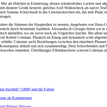
las Mix als Hütchen in Erinnerung, dessen schadenfrohes Lachen und a
it düsterer Gestik besticht; gleichso Axel Wolloscheck als naiver Teuf
sich Antonia Schurchardt in das Löweneckerchen ein, das teils Piept, t
rzeugen.
nders die Stimmen der Hauptrollen zu nennen, dargeboten von Hans-Ge
sticht durch bestimmte Sanftheit. Alessandra di Girorgio hören wir in 
tisch darstellen, wo sie zuvor noch als Vögelchen fauchte. Bei allem u
id Robert Coleman. Plastisch im Klang und dynamisch wohl abgestimmt
e erblüht. Coleman sucht Beziehungen zwischen den einzelnen Phrasen 
er Konsequenz abläuft und sich zusammenfügt. Dem Schwebenden und Nich
ckswelten entstehen. Überflüssiger Effekthascherei schwört Coleman ab,
u fractibili“ (1898) und die Folgen
Salome als Kammeroper
s und Bülows Nirvana