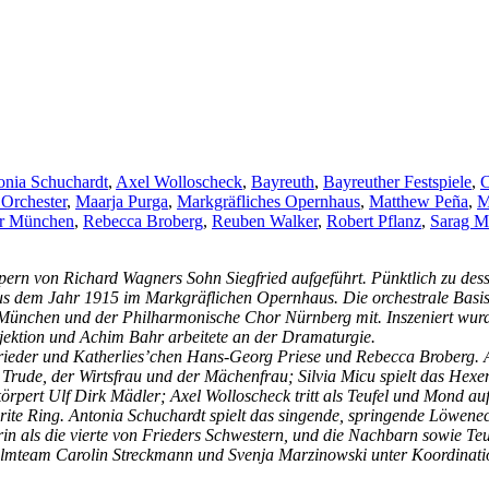
onia Schuchardt
,
Axel Wolloscheck
,
Bayreuth
,
Bayreuther Festspiele
,
C
Orchester
,
Maarja Purga
,
Markgräfliches Opernhaus
,
Matthew Peña
,
M
er München
,
Rebecca Broberg
,
Reuben Walker
,
Robert Pflanz
,
Sarag M
rn von Richard Wagners Sohn Siegfried aufgeführt. Pünktlich zu desse
aus dem Jahr 1915 im Markgräflichen Opernhaus. Die orchestrale Basi
München und der Philharmonische Chor Nürnberg mit. Inszeniert wurd
jektion und Achim Bahr arbeitete an der Dramaturgie.
ieder und Katherlies’chen Hans-Georg Priese und Rebecca Broberg. Al
r Trude, der Wirtsfrau und der Mächenfrau; Silvia Micu spielt das Hex
örpert Ulf Dirk Mädler; Axel Wolloscheck tritt als Teufel und Mond au
rite Ring. Antonia Schuchardt spielt das singende, springende Löwene
erin als die vierte von Frieders Schwestern, und die Nachbarn sowie 
Filmteam Carolin Streckmann und Svenja Marzinowski unter Koordinati