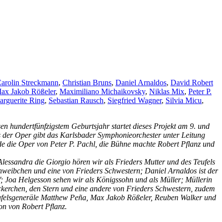
arolin Streckmann
,
Christian Bruns
,
Daniel Arnaldos
,
David Robert
ax Jakob Rößeler
,
Maximiliano Michaikovsky
,
Niklas Mix
,
Peter P.
arguerite Ring
,
Sebastian Rausch
,
Siegfried Wagner
,
Silvia Micu
,
n hundertfünfzigstem Geburtsjahr startet dieses Projekt am 9. und
s der Oper gibt das Karlsbader Symphonieorchester unter Leitung
e die Oper von Peter P. Pachl, die Bühne machte Robert Pflanz und
essandra die Giorgio hören wir als Frieders Mutter und des Teufels
enweibchen und eine von Frieders Schwestern; Daniel Arnaldos ist der
f; Joa Helgesson sehen wir als Königssohn und als Müller; Müllerin
ckerchen, den Stern und eine andere von Frieders Schwestern, zudem
Teufelsgeneräle Matthew Peña, Max Jakob Rößeler, Reuben Walker und
on von Robert Pflanz.