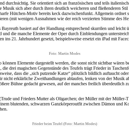
 durchsichtig. Sie orientiert sich an französischen und teils italieni
ie Musik sich aber durch ihren deutlich weicheren und fließenderen Sti
scharfe Hütchen-Motiv bereits keck dazwischenfunkt. Allgemein ordnet 
ntieren (mit wenigen Ausnahmen wie der reich verzierten Stimme des H
ayreuth basiert auf der Handlung entsprechend skurrilen und leicht ü
d und die manche Elemente der Oper durch Einblendungen unterstreicht.
ns 21. Jahrhundert gesetzt, beispielsweise ersetzt ein iPad mit Face
Foto: Martin Modes
können Elemente dargestellt werden, die sonst nicht sichtbar wären b
, die drei magischen Gegenstände des Teufels trägt Frieder in Taschen
weise, dass die „sich putzende Katze“ plötzlich bildlich auftaucht ode
ir nicht erklärliche Zweithandlungen ablaufen, lenken von der Musik a
größere Bühne gedacht gewesen, auf der manches freilich überdeutlich 
 (Trude und Frieders Mutter als Oligarchen; der Müller mit der Müller-
 seinem blutenden, schwarzen Ganzkörperoutfit zwischen Dämon und Kob
hen.
Frieder beim Teufel (Foto: Martin Modes)