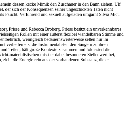
llgemein dessen kecke Mimik den Zuschauer in den Bann ziehen. Ulf
el, der sich der Konsequenzen seiner ungeschickten Taten nicht
eils Faucht. Verführend und sexuell aufgeladen umgarnt Silvia Micu
org Priese und Rebecca Broberg. Priese besitzt ein unverkennbares
vielseitigen Rollen mit einer äußerst flexibel wandelbaren Stimme und
nentbehrlich, wenngleich bedauernswerterweise selten nur im
 verhelfen erst die Instrumentalisten den Sängern zu ihren
und Teilen, hält große Kontexte zusammen und fokussiert die
t-materialistischen misst er dabei besonderen Stellenwert bei,
 zieht die Energie rein aus der vorhandenen Substanz, die er