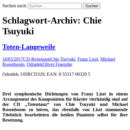
Suchen nach:
Schlagwort-Archiv: Chie
Tsuyuki
Toten-Langeweile
18/03/2017
CD-Rezension
Chie Tsuyuki
,
Franz Liszt
,
Michael
Rosenboom
,
Odradek
Oliver Fraenzke
Odradek, ODRCD329; EAN: 8 55317 00329 5
Drei symphonische Dichtungen von Franz Liszt in einem
Arrangement des Komponisten für Klavier vierhändig sind auf
der CD „Totentanz“ von Chie Tsuyuki und Michael
Rosenboom zu hören, das ebenfalls von Liszt stammende
Titelstück bearbeiteten die beiden Pianisten selbst für ihre
Besetzung.