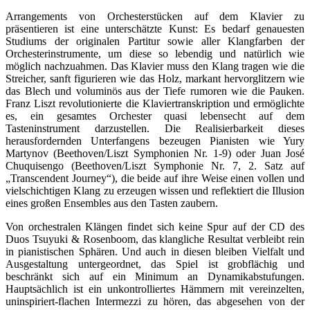
Arrangements von Orchesterstücken auf dem Klavier zu
präsentieren ist eine unterschätzte Kunst: Es bedarf genauesten
Studiums der originalen Partitur sowie aller Klangfarben der
Orchesterinstrumente, um diese so lebendig und natürlich wie
möglich nachzuahmen. Das Klavier muss den Klang tragen wie die
Streicher, sanft figurieren wie das Holz, markant hervorglitzern wie
das Blech und voluminös aus der Tiefe rumoren wie die Pauken.
Franz Liszt revolutionierte die Klaviertranskription und ermöglichte
es, ein gesamtes Orchester quasi lebensecht auf dem
Tasteninstrument darzustellen. Die Realisierbarkeit dieses
herausfordernden Unterfangens bezeugen Pianisten wie Yury
Martynov (Beethoven/Liszt Symphonien Nr. 1-9) oder Juan José
Chuquisengo (Beethoven/Liszt Symphonie Nr. 7, 2. Satz auf
„Transcendent Journey“), die beide auf ihre Weise einen vollen und
vielschichtigen Klang zu erzeugen wissen und reflektiert die Illusion
eines großen Ensembles aus den Tasten zaubern.
Von orchestralen Klängen findet sich keine Spur auf der CD des
Duos Tsuyuki & Rosenboom, das klangliche Resultat verbleibt rein
in pianistischen Sphären. Und auch in diesen bleiben Vielfalt und
Ausgestaltung untergeordnet, das Spiel ist grobflächig und
beschränkt sich auf ein Minimum an Dynamikabstufungen.
Hauptsächlich ist ein unkontrolliertes Hämmern mit vereinzelten,
uninspiriert-flachen Intermezzi zu hören, das abgesehen von der