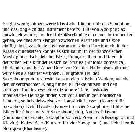
Es gibt wenig lohnenswerte klassische Literatur für das Saxophon,
und das, obgleich das Instrument bereits 1840 von Adolphe Sax
entwickelt wurde, um der Holzbläserfamilie ein neues Instrument zu
geben, welches sich klanglich zwischen Klarinette und Oboe
einfügt. Im Jazz erlebte das Instrument seinen Durchbruch, in der
Klassik durchsetzen konnte es sich kaum: In der französischen
Musik gibt es Beispiele bei Bizet, Françaix, Ibert und Ravel, in
deutschen Musik findet es sich bei Strauss (Sinfonia domestica),
Hindemith, und bei Alban Berg; zur Zeit des Nationalsozialismus‘
wurde es als entartet verboten. Der größte Teil des
Saxophonrepertoires besteht aus modernistischen Werken, welche
den unverbrauchten Klang für neue Effekte nutzen und den
kräftigen Ton, insbesondere die sonore Tiefe, auskosten.
Inhaltsstarke Beiträge finden sich vor allem in den nordischen
Ländern, so beispielsweise von Lars-Erik Larsson (Konzert für
Saxophon), Ketil Hvoslef (Konzert für vier Saxophone, Biblische
Bilder für Chor und vier Saxophone, etc.), Anders Eliasson
(Sinfonia concertante, Saxophonkonzert, Poem für Altsaxophon und
Klavier), Kalevi Aho (Konzert für vier Saxophone) und Pehr Henrik
Nordgren (Phantasme).