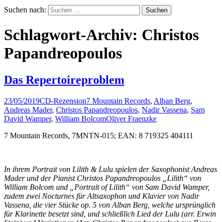
Suchen nach:
Schlagwort-Archiv: Christos
Papandreopoulos
Das Repertoireproblem
23/05/2019
CD-Rezension
7 Mountain Records
,
Alban Berg
,
Andreas Mader
,
Christos Papandreopoulos
,
Nadir Vassena
,
Sam
David Wamper
,
William Bolcom
Oliver Fraenzke
7 Mountain Records, 7MNTN-015; EAN: 8 719325 404111
In ihrem Portrait von Lilith & Lulu spielen der Saxophonist Andreas
Mader und der Pianist Christos Papandreopoulos „Lilith“ von
William Bolcom und „Portrait of Lilith“ von Sam David Wamper,
zudem zwei Nocturnes für Altsaxophon und Klavier von Nadir
Vassena, die vier Stücke op. 5 von Alban Berg, welche ursprünglich
für Klarinette besetzt sind, und schließlich Lied der Lulu (arr. Erwin