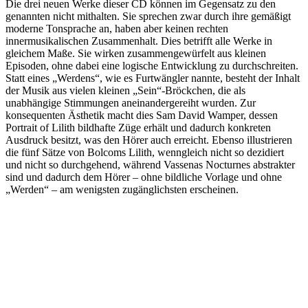
Die drei neuen Werke dieser CD können im Gegensatz zu den
genannten nicht mithalten. Sie sprechen zwar durch ihre gemäßigt
moderne Tonsprache an, haben aber keinen rechten
innermusikalischen Zusammenhalt. Dies betrifft alle Werke in
gleichem Maße. Sie wirken zusammengewürfelt aus kleinen
Episoden, ohne dabei eine logische Entwicklung zu durchschreiten.
Statt eines „Werdens“, wie es Furtwängler nannte, besteht der Inhalt
der Musik aus vielen kleinen „Sein“-Bröckchen, die als
unabhängige Stimmungen aneinandergereiht wurden. Zur
konsequenten Ästhetik macht dies Sam David Wamper, dessen
Portrait of Lilith bildhafte Züge erhält und dadurch konkreten
Ausdruck besitzt, was den Hörer auch erreicht. Ebenso illustrieren
die fünf Sätze von Bolcoms Lilith, wenngleich nicht so dezidiert
und nicht so durchgehend, während Vassenas Nocturnes abstrakter
sind und dadurch dem Hörer – ohne bildliche Vorlage und ohne
„Werden“ – am wenigsten zugänglichsten erscheinen.