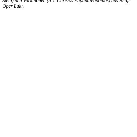
Stein) und Variationen (Arr. Christos Papandreopoulos) aus Bergs
Oper Lulu.