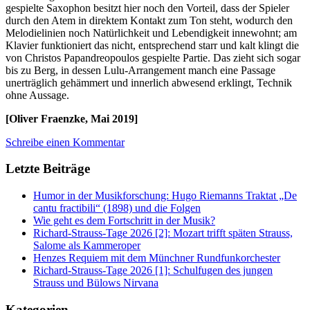
gespielte Saxophon besitzt hier noch den Vorteil, dass der Spieler
durch den Atem in direktem Kontakt zum Ton steht, wodurch den
Melodielinien noch Natürlichkeit und Lebendigkeit innewohnt; am
Klavier funktioniert das nicht, entsprechend starr und kalt klingt die
von Christos Papandreopoulos gespielte Partie. Das zieht sich sogar
bis zu Berg, in dessen Lulu-Arrangement manch eine Passage
unerträglich gehämmert und innerlich abwesend erklingt, Technik
ohne Aussage.
[Oliver Fraenzke, Mai 2019]
Schreibe einen Kommentar
Letzte Beiträge
Humor in der Musikforschung: Hugo Riemanns Traktat „De
cantu fractibili“ (1898) und die Folgen
Wie geht es dem Fortschritt in der Musik?
Richard-Strauss-Tage 2026 [2]: Mozart trifft späten Strauss,
Salome als Kammeroper
Henzes Requiem mit dem Münchner Rundfunkorchester
Richard-Strauss-Tage 2026 [1]: Schulfugen des jungen
Strauss und Bülows Nirvana
Kategorien