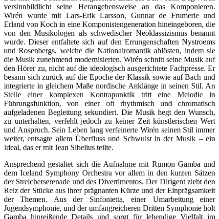
versinnbildlicht seine Herangehensweise an das Komponieren.
Wirén wurde mit Lars-Erik Larsson, Gunnar de Frumerie und
Erland von Koch in eine Komponistengeneration hineingeboren, die
von den Musikologen als schwedischer Neoklassizismus benannt
wurde. Dieser entfaltete sich auf den Errungenschaften Nystroems
und Rosenbergs, welche die Nationalromantik ablösten, indem sie
die Musik zunehmend modernisierten. Wirén schnitt seine Musik auf
den Hörer zu, nicht auf die ideologisch ausgerichtete Fachpresse. Er
besann sich zurück auf die Epoche der Klassik sowie auf Bach und
integrierte in gleichem Maße nordische Anklänge in seinen Stil. An
Stelle einer komplexen Kontrapunktik tritt eine Melodie in
Führungsfunktion, von einer oft rhythmisch und chromatisch
aufgeladenen Begleitung sekundiert. Die Musik hegt den Wunsch,
zu unterhalten, verfehlt jedoch zu keiner Zeit künstlerischen Wert
und Anspruch. Sein Leben lang verfeinerte Wirén seinen Stil immer
weiter, entsagte allem Überfluss und Schwulst in der Musik – ein
Ideal, das er mit Jean Sibelius teilte.
Ansprechend gestaltet sich die Aufnahme mit Rumon Gamba und
dem Iceland Symphony Orchestra vor allem in den kurzen Sätzen
der Streicherserenade und des Divertimentos. Der Dirigent zieht den
Reiz der Stücke aus ihrer prägnanten Kürze und der Einprägsamkeit
der Themen. Aus der Sinfonietta, einer Umarbeitung einer
Jugendsymphonie, und der umfangreicheren Dritten Symphonie holt
Gamba hinreißende Details und sorgt für lebendige Vielfalt im