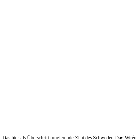
Das hier als Überschrift fungierende Zitat des Schweden Dag Wirén