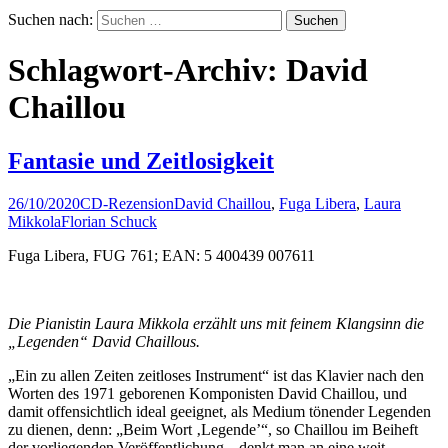
Suchen nach:
Schlagwort-Archiv: David
Chaillou
Fantasie und Zeitlosigkeit
26/10/2020
CD-Rezension
David Chaillou
,
Fuga Libera
,
Laura
Mikkola
Florian Schuck
Fuga Libera, FUG 761; EAN: 5 400439 007611
Die Pianistin Laura Mikkola erzählt uns mit feinem Klangsinn die
„Legenden“ David Chaillous.
„Ein zu allen Zeiten zeitloses Instrument“ ist das Klavier nach den
Worten des 1971 geborenen Komponisten David Chaillou, und
damit offensichtlich ideal geeignet, als Medium tönender Legenden
zu dienen, denn: „Beim Wort ‚Legende’“, so Chaillou im Beiheft
der vorliegenden Veröffentlichung, „denkt man an eine weit