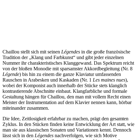
Chaillou stellt sich mit seinen
Légendes
in die große französische
Tradition der „Klang und Farbkunst“ und gibt jeder einzelnen
Nummer ihr charakteristisches Klanggewand. Das Spektrum reicht
von der bloßen Monodie mit sparsamster Akkordbegleitung (Nr. 8
Légende
) bis hin zu einem die ganze Klaviatur umfassenden
Rauschen in Arabesken und Kaskaden (Nr. 1
Les maines nues
),
wobei der Komponist auch innerhalb der Stücke stets klanglich
kontrastierende Abschnitte einbaut. Klangfarbliche und formale
Gestaltung hängen für Chaillou, den man mit vollem Recht einen
Meister der Instrumentation auf dem Klavier nennen kann, hörbar
miteinander zusammen.
Die Idee, Zeitlosigkeit erfahrbar zu machen, prägt den gesamten
Zyklus. In den Stücken finden keine Entwicklung der Art statt, wie
man sie aus klassischen Sonaten und Variationen kennt. Dennoch
lässt sich in den
Légendes
nachverfolgen, wie sich Motive