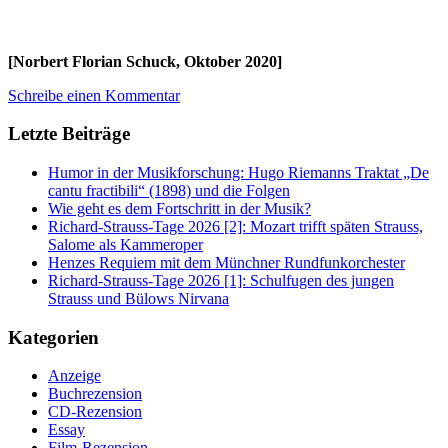
[Norbert Florian Schuck, Oktober 2020]
Schreibe einen Kommentar
Letzte Beiträge
Humor in der Musikforschung: Hugo Riemanns Traktat „De
cantu fractibili“ (1898) und die Folgen
Wie geht es dem Fortschritt in der Musik?
Richard-Strauss-Tage 2026 [2]: Mozart trifft späten Strauss,
Salome als Kammeroper
Henzes Requiem mit dem Münchner Rundfunkorchester
Richard-Strauss-Tage 2026 [1]: Schulfugen des jungen
Strauss und Bülows Nirvana
Kategorien
Anzeige
Buchrezension
CD-Rezension
Essay
Film-Rezension