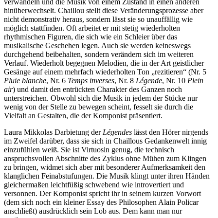
verwandeln und die Musik von einem Zustand in einen anderen
hinüberwechselt. Chaillou stellt diese Veränderungsprozesse aber
nicht demonstrativ heraus, sondern lässt sie so unauffällig wie
möglich stattfinden. Oft arbeitet er mit stetig wiederholten
rhythmischen Figuren, die sich wie ein Schleier über das
musikalische Geschehen legen. Auch sie werden keineswegs
durchgehend beibehalten, sondern verändern sich im weiteren
Verlauf. Wiederholt begegnen Melodien, die in der Art geistlicher
Gesänge auf einem mehrfach wiederholten Ton „rezitieren“ (Nr. 5
Pluie blanche
, Nr. 6
Temps inverses
, Nr. 8
Légende
, Nr. 10
Plein
air
) und damit den entrückten Charakter des Ganzen noch
unterstreichen. Obwohl sich die Musik in jedem der Stücke nur
wenig von der Stelle zu bewegen scheint, fesselt sie durch die
Vielfalt an Gestalten, die der Komponist präsentiert.
Laura Mikkolas Darbietung der
Légendes
lässt den Hörer nirgends
im Zweifel darüber, dass sie sich in Chaillous Gedankenwelt innig
einzufühlen weiß. Sie ist Virtuosin genug, die technisch
anspruchsvollen Abschnitte des Zyklus ohne Mühen zum Klingen
zu bringen, widmet sich aber mit besonderer Aufmerksamkeit den
klanglichen Feinabstufungen. Die Musik klingt unter ihren Händen
gleichermaßen leichtfüßig schwebend wie introvertiert und
versonnen. Der Komponist spricht ihr in seinem kurzen Vorwort
(dem sich noch ein kleiner Essay des Philosophen Alain Policar
anschließt) ausdrücklich sein Lob aus. Dem kann man nur