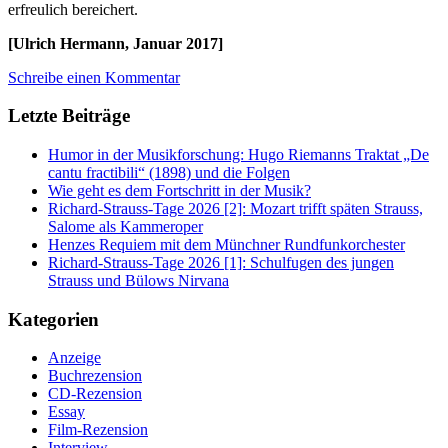
erfreulich bereichert.
[Ulrich Hermann, Januar 2017]
Schreibe einen Kommentar
Letzte Beiträge
Humor in der Musikforschung: Hugo Riemanns Traktat „De
cantu fractibili“ (1898) und die Folgen
Wie geht es dem Fortschritt in der Musik?
Richard-Strauss-Tage 2026 [2]: Mozart trifft späten Strauss,
Salome als Kammeroper
Henzes Requiem mit dem Münchner Rundfunkorchester
Richard-Strauss-Tage 2026 [1]: Schulfugen des jungen
Strauss und Bülows Nirvana
Kategorien
Anzeige
Buchrezension
CD-Rezension
Essay
Film-Rezension
Interview