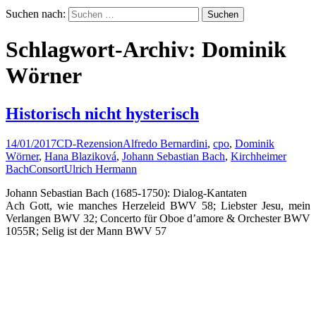
Suchen nach:
Schlagwort-Archiv: Dominik
Wörner
Historisch nicht hysterisch
14/01/2017
CD-Rezension
Alfredo Bernardini
,
cpo
,
Dominik
Wörner
,
Hana Blaziková
,
Johann Sebastian Bach
,
Kirchheimer
BachConsort
Ulrich Hermann
Johann Sebastian Bach (1685-1750): Dialog-Kantaten
Ach Gott, wie manches Herzeleid BWV 58; Liebster Jesu, mein
Verlangen BWV 32; Concerto für Oboe d’amore & Orchester BWV
1055R; Selig ist der Mann BWV 57