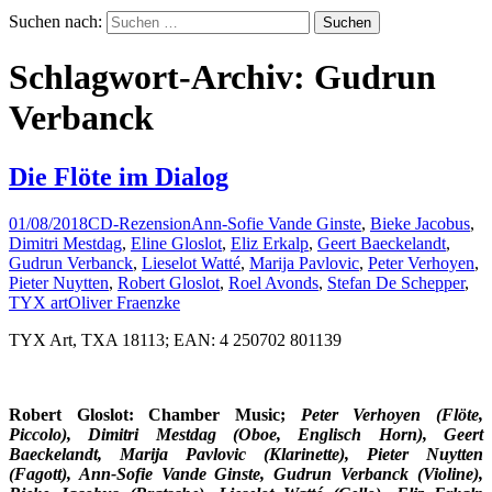
Suchen nach:
Schlagwort-Archiv: Gudrun
Verbanck
Die Flöte im Dialog
01/08/2018
CD-Rezension
Ann-Sofie Vande Ginste
,
Bieke Jacobus
,
Dimitri Mestdag
,
Eline Gloslot
,
Eliz Erkalp
,
Geert Baeckelandt
,
Gudrun Verbanck
,
Lieselot Watté
,
Marija Pavlovic
,
Peter Verhoyen
,
Pieter Nuytten
,
Robert Gloslot
,
Roel Avonds
,
Stefan De Schepper
,
TYX art
Oliver Fraenzke
TYX Art, TXA 18113; EAN: 4 250702 801139
Robert Gloslot: Chamber Music;
Peter Verhoyen (Flöte,
Piccolo), Dimitri Mestdag (Oboe, Englisch Horn), Geert
Baeckelandt, Marija Pavlovic (Klarinette), Pieter Nuytten
(Fagott), Ann-Sofie Vande Ginste, Gudrun Verbanck (Violine),