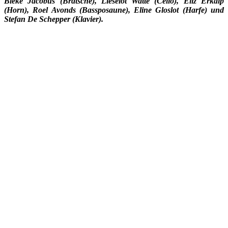
Bieke Jacobus (Bratsche), Lieselot Watté (Cello), Eliz Erkalp
(Horn), Roel Avonds (Bassposaune), Eline Gloslot (Harfe) und
Stefan De Schepper (Klavier).