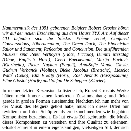
Kammermusik des 1951 geborenen Belgiers Robert Groslot hören
wir auf der neuen Erscheinung aus dem Hause TYX Art. Auf dieser
CD befinden sich die Stücke: Poème secret, Confused
Conversations, Hibernaculum, The Green Duck, The Phoenician
Sailor und Statement, Reflection and Conclusion. Die ausführenden
Musiker sind Peter Verhoyen (Flöte, Piccolo), Dimitri Mestdag
(Oboe, Englisch Horn), Geert Baeckelandt, Marija Pavlovic
(Klarinette), Pieter Nuytten (Fagott), Ann-Sofie Vande Ginste,
Gudrun Verbanck (Violine), Bieke Jacobus (Bratsche), Lieselot
Watté (Cello), Eliz Erkalp (Horn), Roel Avonds (Bassposaune),
Eline Gloslot (Harfe) und Stefan De Schepper (Klavier).
In meiner letzten Rezension kritisierte ich, Robert Groslots Werke
hätten nicht immer einen konkreten Zusammenhang und fielen
gerade in großen Formen auseinander. Nachdem ich nun mehr von
der Musik des Belgiers gehört habe, muss ich dieses Urteil nur
revidieren und den Schöpfer als ernstzunehmenden wie begabten
Komponisten bezeichnen. Es hat etwas Zeit gebraucht, die Musik
dieses Komponisten zu verstehen und ihre Qualität zu erkennen.
Gloslot schreibt in einem eigenständigen, vielseitigen Stil, der sich