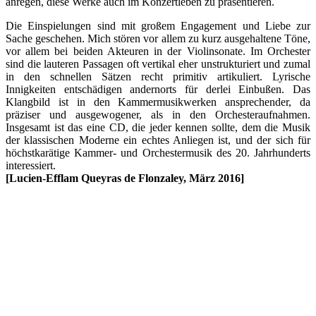
anregen, diese Werke auch im Konzertleben zu präsentieren.
Die Einspielungen sind mit großem Engagement und Liebe zur
Sache geschehen. Mich stören vor allem zu kurz ausgehaltene Töne,
vor allem bei beiden Akteuren in der Violinsonate. Im Orchester
sind die lauteren Passagen oft vertikal eher unstrukturiert und zumal
in den schnellen Sätzen recht primitiv artikuliert. Lyrische
Innigkeiten entschädigen andernorts für derlei Einbußen. Das
Klangbild ist in den Kammermusikwerken ansprechender, da
präziser und ausgewogener, als in den Orchesteraufnahmen.
Insgesamt ist das eine CD, die jeder kennen sollte, dem die Musik
der klassischen Moderne ein echtes Anliegen ist, und der sich für
höchstkarätige Kammer- und Orchestermusik des 20. Jahrhunderts
interessiert.
[Lucien-Efflam Queyras de Flonzaley, März 2016]