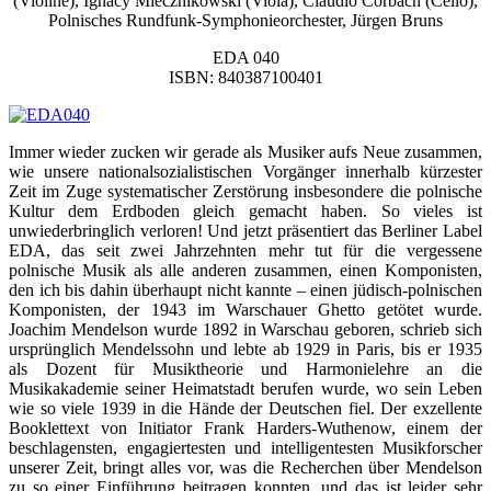
(Violine), Ignacy Miecznikowski (Viola), Claudio Corbach (Cello),
Polnisches Rundfunk-Symphonieorchester, Jürgen Bruns
EDA 040
ISBN: 840387100401
Immer wieder zucken wir gerade als Musiker aufs Neue zusammen,
wie unsere nationalsozialistischen Vorgänger innerhalb kürzester
Zeit im Zuge systematischer Zerstörung insbesondere die polnische
Kultur dem Erdboden gleich gemacht haben. So vieles ist
unwiederbringlich verloren! Und jetzt präsentiert das Berliner Label
EDA, das seit zwei Jahrzehnten mehr tut für die vergessene
polnische Musik als alle anderen zusammen, einen Komponisten,
den ich bis dahin überhaupt nicht kannte – einen jüdisch-polnischen
Komponisten, der 1943 im Warschauer Ghetto getötet wurde.
Joachim Mendelson wurde 1892 in Warschau geboren, schrieb sich
ursprünglich Mendelssohn und lebte ab 1929 in Paris, bis er 1935
als Dozent für Musiktheorie und Harmonielehre an die
Musikakademie seiner Heimatstadt berufen wurde, wo sein Leben
wie so viele 1939 in die Hände der Deutschen fiel. Der exzellente
Booklettext von Initiator Frank Harders-Wuthenow, einem der
beschlagensten, engagiertesten und intelligentesten Musikforscher
unserer Zeit, bringt alles vor, was die Recherchen über Mendelson
zu so einer Einführung beitragen konnten, und das ist leider sehr