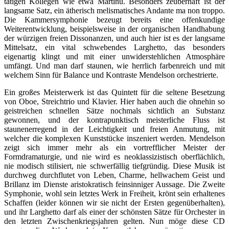
tätigen Kollegen wie etwa Martinu. Besonders zeuberhaft ist der
langsame Satz, ein ätherisch melismatisches Andante ma non troppo.
Die Kammersymphonie bezeugt bereits eine offenkundige
Weiterentwicklung, beispielsweise in der organischen Handhabung
der würzigen freien Dissonanzen, und auch hier ist es der langsame
Mittelsatz, ein vital schwebendes Larghetto, das besonders
eigenartig klingt und mit einer unwiderstehlichen Atmosphäre
umfängt. Und man darf staunen, wie herrlich farbenreich und mit
welchem Sinn für Balance und Kontraste Mendelson orchestrierte.
Ein großes Meisterwerk ist das Quintett für die seltene Besetzung
von Oboe, Streichtrio und Klavier. Hier haben auch die ohnehin so
geistreichen schnellen Sätze nochmals sichtlich an Substanz
gewonnen, und der kontrapunktisch meisterliche Fluss ist
staunenerregend in der Leichtigkeit und freien Anmutung, mit
welcher die komplexen Kunststücke inszeniert werden. Mendelson
zeigt sich immer mehr als ein vortrefflicher Meister der
Formdramaturgie, und nie wird es neoklassizistisch oberflächlich,
nie modisch stilisiert, nie schwerfällig tiefgründig. Diese Musik ist
durchweg durchflutet von Leben, Charme, hellwachem Geist und
Brillanz im Dienste aristokratisch feinsinniger Aussage. Die Zweite
Symphonie, wohl sein letztes Werk in Freiheit, krönt sein erhaltenes
Schaffen (leider können wir sie nicht der Ersten gegenüberhalten),
und ihr Larghetto darf als einer der schönsten Sätze für Orchester in
den letzten Zwischenkriegsjahren gelten. Nun möge diese CD