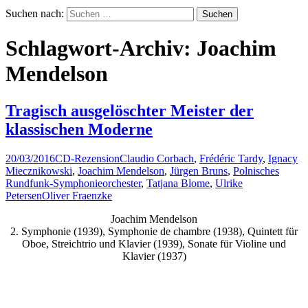
Suchen nach:
Schlagwort-Archiv: Joachim
Mendelson
Tragisch ausgelöschter Meister der
klassischen Moderne
20/03/2016
CD-Rezension
Claudio Corbach
,
Frédéric Tardy
,
Ignacy
Miecznikowski
,
Joachim Mendelson
,
Jürgen Bruns
,
Polnisches
Rundfunk-Symphonieorchester
,
Tatjana Blome
,
Ulrike
Petersen
Oliver Fraenzke
Joachim Mendelson
2. Symphonie (1939), Symphonie de chambre (1938), Quintett für
Oboe, Streichtrio und Klavier (1939), Sonate für Violine und
Klavier (1937)