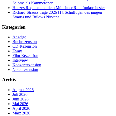
Salome als Kammeroper
Henzes Requiem mit dem Münchner Rundfunkorchester
Richard-Strauss-Tage 2026 [1]: Schulfugen des jungen
Strauss und Bülows Nirvana
Kategorien
Anzeige
Buchrezension
CD-Rezension
Essay
Film-Rezension
Interview
Konzertrezension
Notenrezension
Archiv
August 2026
Juli 2026
Juni 2026
Mai 2026
April 2026
März 2026