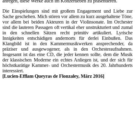
anregen, diese Werke auch im Konzertleben zu präsentieren.
Die Einspielungen sind mit großem Engagement und Liebe zur
Sache geschehen. Mich stören vor allem zu kurz ausgehaltene Töne,
vor allem bei beiden Akteuren in der Violinsonate. Im Orchester
sind die lauteren Passagen oft vertikal eher unstrukturiert und zumal
in den schnellen Sätzen recht primitiv artikuliert. Lyrische
Innigkeiten entschädigen andernorts für derlei Einbußen. Das
Klangbild ist in den Kammermusikwerken ansprechender, da
präziser und ausgewogener, als in den Orchesteraufnahmen.
Insgesamt ist das eine CD, die jeder kennen sollte, dem die Musik
der klassischen Moderne ein echtes Anliegen ist, und der sich für
höchstkarätige Kammer- und Orchestermusik des 20. Jahrhunderts
interessiert.
[Lucien-Efflam Queyras de Flonzaley, März 2016]