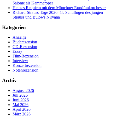
Salome als Kammeroper
Henzes Requiem mit dem Münchner Rundfunkorchester
Richard-Strauss-Tage 2026 [1]: Schulfugen des jungen
Strauss und Bülows Nirvana
Kategorien
Anzeige
Buchrezension
CD-Rezension
Essay
Film-Rezension
Interview
Konzertrezension
Notenrezension
Archiv
August 2026
Juli 2026
Juni 2026
Mai 2026
April 2026
März 2026