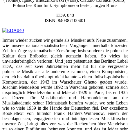
(Violine), Ignacy Miecznikowski (Viola), Claudio Corbach (Cello),
Polnisches Rundfunk-Symphonieorchester, Jürgen Bruns
EDA 040
ISBN: 840387100401
Immer wieder zucken wir gerade als Musiker aufs Neue zusammen,
wie unsere nationalsozialistischen Vorgänger innerhalb kürzester
Zeit im Zuge systematischer Zerstörung insbesondere die polnische
Kultur dem Erdboden gleich gemacht haben. So vieles ist
unwiederbringlich verloren! Und jetzt präsentiert das Berliner Label
EDA, das seit zwei Jahrzehnten mehr tut für die vergessene
polnische Musik als alle anderen zusammen, einen Komponisten,
den ich bis dahin überhaupt nicht kannte – einen jüdisch-polnischen
Komponisten, der 1943 im Warschauer Ghetto getötet wurde.
Joachim Mendelson wurde 1892 in Warschau geboren, schrieb sich
ursprünglich Mendelssohn und lebte ab 1929 in Paris, bis er 1935
als Dozent für Musiktheorie und Harmonielehre an die
Musikakademie seiner Heimatstadt berufen wurde, wo sein Leben
wie so viele 1939 in die Hände der Deutschen fiel. Der exzellente
Booklettext von Initiator Frank Harders-Wuthenow, einem der
beschlagensten, engagiertesten und intelligentesten Musikforscher
unserer Zeit, bringt alles vor, was die Recherchen über Mendelson
zu so einer Einführung beitragen konnten, und das ist leider sehr