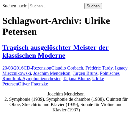
Suchen nach:
Schlagwort-Archiv: Ulrike
Petersen
Tragisch ausgelöschter Meister der
klassischen Moderne
20/03/2016
CD-Rezension
Claudio Corbach
,
Frédéric Tardy
,
Ignacy
Miecznikowski
,
Joachim Mendelson
,
Jürgen Bruns
,
Polnisches
Rundfunk-Symphonieorchester
,
Tatjana Blome
,
Ulrike
Petersen
Oliver Fraenzke
Joachim Mendelson
2. Symphonie (1939), Symphonie de chambre (1938), Quintett für
Oboe, Streichtrio und Klavier (1939), Sonate für Violine und
Klavier (1937)