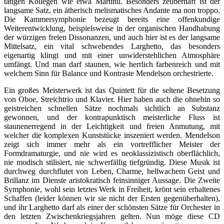
tätigen Kollegen wie etwa Martinu. Besonders zeuberhaft ist der
langsame Satz, ein ätherisch melismatisches Andante ma non troppo.
Die Kammersymphonie bezeugt bereits eine offenkundige
Weiterentwicklung, beispielsweise in der organischen Handhabung
der würzigen freien Dissonanzen, und auch hier ist es der langsame
Mittelsatz, ein vital schwebendes Larghetto, das besonders
eigenartig klingt und mit einer unwiderstehlichen Atmosphäre
umfängt. Und man darf staunen, wie herrlich farbenreich und mit
welchem Sinn für Balance und Kontraste Mendelson orchestrierte.
Ein großes Meisterwerk ist das Quintett für die seltene Besetzung
von Oboe, Streichtrio und Klavier. Hier haben auch die ohnehin so
geistreichen schnellen Sätze nochmals sichtlich an Substanz
gewonnen, und der kontrapunktisch meisterliche Fluss ist
staunenerregend in der Leichtigkeit und freien Anmutung, mit
welcher die komplexen Kunststücke inszeniert werden. Mendelson
zeigt sich immer mehr als ein vortrefflicher Meister der
Formdramaturgie, und nie wird es neoklassizistisch oberflächlich,
nie modisch stilisiert, nie schwerfällig tiefgründig. Diese Musik ist
durchweg durchflutet von Leben, Charme, hellwachem Geist und
Brillanz im Dienste aristokratisch feinsinniger Aussage. Die Zweite
Symphonie, wohl sein letztes Werk in Freiheit, krönt sein erhaltenes
Schaffen (leider können wir sie nicht der Ersten gegenüberhalten),
und ihr Larghetto darf als einer der schönsten Sätze für Orchester in
den letzten Zwischenkriegsjahren gelten. Nun möge diese CD