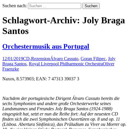
Suchen nach:
Schlagwort-Archiv: Joly Braga
Santos
Orchestermusik aus Portugal
12/01/2019
CD-Rezension
Álvaro Cassuto
,
Goran Filipec
,
Joly
Braga Santos
,
Royal Liverpool Philharmonic Orchestra
Oliver
Fraenzke
Naxos, 8.573903; EAN: 7 47313 39037 3
Nachdem der portugiesische Dirigent Álvaro Cassuto bereits die
sechs Symphonien und andere große Orchesterwerke seines
Landsmannes und Freundes Joly Braga Santos (1924-1988)
eingespielt hat, setzt er nun die Reihe fort: Auf der neuesten CD
finden sich die zwei Symphonischen Ouvertüren op. 8 und op. 11
(Lisboa. Abertura Sinfónica), das Präludium zu Viver ou Morrer op.