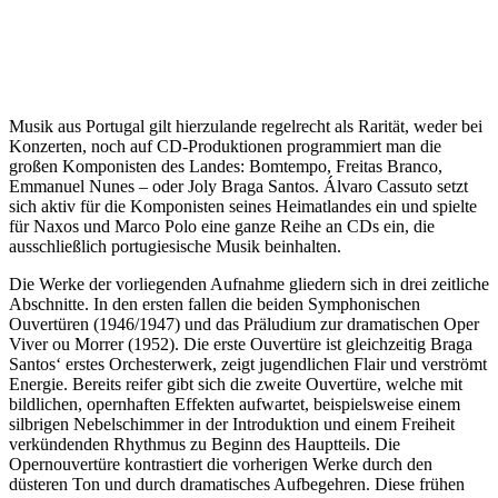
Musik aus Portugal gilt hierzulande regelrecht als Rarität, weder bei
Konzerten, noch auf CD-Produktionen programmiert man die
großen Komponisten des Landes: Bomtempo, Freitas Branco,
Emmanuel Nunes – oder Joly Braga Santos. Álvaro Cassuto setzt
sich aktiv für die Komponisten seines Heimatlandes ein und spielte
für Naxos und Marco Polo eine ganze Reihe an CDs ein, die
ausschließlich portugiesische Musik beinhalten.
Die Werke der vorliegenden Aufnahme gliedern sich in drei zeitliche
Abschnitte. In den ersten fallen die beiden Symphonischen
Ouvertüren (1946/1947) und das Präludium zur dramatischen Oper
Viver ou Morrer (1952). Die erste Ouvertüre ist gleichzeitig Braga
Santos‘ erstes Orchesterwerk, zeigt jugendlichen Flair und verströmt
Energie. Bereits reifer gibt sich die zweite Ouvertüre, welche mit
bildlichen, opernhaften Effekten aufwartet, beispielsweise einem
silbrigen Nebelschimmer in der Introduktion und einem Freiheit
verkündenden Rhythmus zu Beginn des Hauptteils. Die
Opernouvertüre kontrastiert die vorherigen Werke durch den
düsteren Ton und durch dramatisches Aufbegehren. Diese frühen