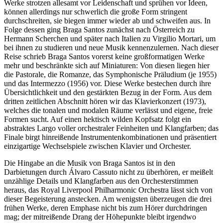
Werke strotzen allesamt vor Leidenschaft und sprühen vor Ideen,
können allerdings nur schwerlich die große Form stringent
durchschreiten, sie biegen immer wieder ab und schweifen aus. In
Folge dessen ging Braga Santos zunächst nach Österreich zu
Hermann Scherchen und später nach Italien zu Virgilio Mortari, um
bei ihnen zu studieren und neue Musik kennenzulernen. Nach dieser
Reise schrieb Braga Santos vorerst keine großformatigen Werke
mehr und beschränkte sich auf Miniaturen: Von diesen liegen hier
die Pastorale, die Romanze, das Symphonische Präludium (je 1955)
und das Intermezzo (1956) vor. Diese Werke bestechen durch ihre
Übersichtlichkeit und den gestärkten Bezug in der Form. Aus dem
dritten zeitlichen Abschnitt hören wir das Klavierkonzert (1973),
welches die tonalen und modalen Räume verlässt und eigene, freie
Formen sucht. Auf einen hektisch wilden Kopfsatz folgt ein
abstraktes Largo voller orchestraler Feinheiten und Klangfarben; das
Finale birgt hinreißende Instrumentenkombinationen und präsentiert
einzigartige Wechselspiele zwischen Klavier und Orchester.
Die Hingabe an die Musik von Braga Santos ist in den
Darbietungen durch Álvaro Cassuto nicht zu überhören, er meißelt
unzählige Details und Klangfarben aus den Orchesterstimmen
heraus, das Royal Liverpool Philharmonic Orchestra lässt sich von
dieser Begeisterung anstecken. Am wenigsten überzeugen die drei
frühen Werke, deren Emphase nicht bis zum Hörer durchdringen
mag; der mitreißende Drang der Höhepunkte bleibt irgendwo