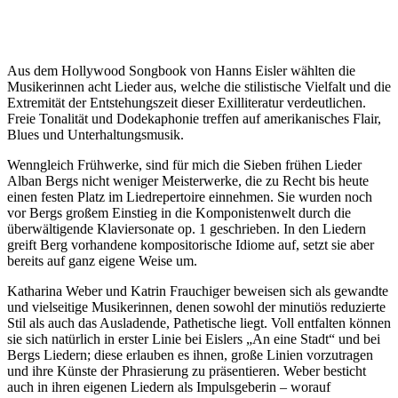
Aus dem Hollywood Songbook von Hanns Eisler wählten die
Musikerinnen acht Lieder aus, welche die stilistische Vielfalt und die
Extremität der Entstehungszeit dieser Exilliteratur verdeutlichen.
Freie Tonalität und Dodekaphonie treffen auf amerikanisches Flair,
Blues und Unterhaltungsmusik.
Wenngleich Frühwerke, sind für mich die Sieben frühen Lieder
Alban Bergs nicht weniger Meisterwerke, die zu Recht bis heute
einen festen Platz im Liedrepertoire einnehmen. Sie wurden noch
vor Bergs großem Einstieg in die Komponistenwelt durch die
überwältigende Klaviersonate op. 1 geschrieben. In den Liedern
greift Berg vorhandene kompositorische Idiome auf, setzt sie aber
bereits auf ganz eigene Weise um.
Katharina Weber und Katrin Frauchiger beweisen sich als gewandte
und vielseitige Musikerinnen, denen sowohl der minutiös reduzierte
Stil als auch das Ausladende, Pathetische liegt. Voll entfalten können
sie sich natürlich in erster Linie bei Eislers „An eine Stadt“ und bei
Bergs Liedern; diese erlauben es ihnen, große Linien vorzutragen
und ihre Künste der Phrasierung zu präsentieren. Weber besticht
auch in ihren eigenen Liedern als Impulsgeberin – worauf