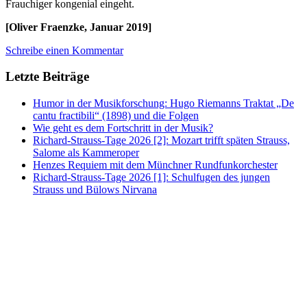
Frauchiger kongenial eingeht.
[Oliver Fraenzke, Januar 2019]
Schreibe einen Kommentar
Letzte Beiträge
Humor in der Musikforschung: Hugo Riemanns Traktat „De
cantu fractibili“ (1898) und die Folgen
Wie geht es dem Fortschritt in der Musik?
Richard-Strauss-Tage 2026 [2]: Mozart trifft späten Strauss,
Salome als Kammeroper
Henzes Requiem mit dem Münchner Rundfunkorchester
Richard-Strauss-Tage 2026 [1]: Schulfugen des jungen
Strauss und Bülows Nirvana