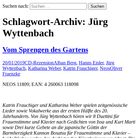
Suchen nach:
Schlagwort-Archiv: Jürg
Wyttenbach
Vom Sprengen des Gartens
20/01/2019
CD-Rezension
Alban Berg
,
Hanns Eisler
,
Jürg
Wyttenbach
,
Katharina Weber
,
Katrin Frauchiger
,
Neos
Oliver
Fraenzke
NEOS 11809; EAN: 4 260063 118098
Katrin Frauchiger und Katharina Weber spielen zeitgenössische
Lieder sowie Vokalwerke aus der ersten Hälfte des 20.
Jahrhunderts. Von Jürg Wyttenbach hören wir 8 Duettini für
Frauenstimme und Klavier nach Gedichten von Issa und Kurt Marti
sowie Drei kurze Gebete an die japanische Göttin der
Barmherzigkeit Kannon Bosatsu für Frauenstimme und Klavier –