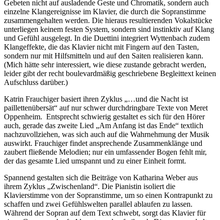
Gebeten nicht auf ausladende Geste und Chromatik, sondern auch
einzelne Klangereignisse im Klavier, die durch die Sopranstimme
zusammengehalten werden. Die hieraus resultierenden Vokalstücke
unterliegen keinem festen System, sondern sind instinktiv auf Klang
und Gefühl ausgelegt. In die Duettini integriert Wyttenbach zudem
Klangeffekte, die das Klavier nicht mit Fingern auf den Tasten,
sondern nur mit Hilfsmitteln und auf den Saiten realisieren kann.
(Mich hätte sehr interessiert, wie diese zustande gebracht werden,
leider gibt der recht boulevardmäßig geschriebene Begleittext keinen
Aufschluss darüber.)
Katrin Frauchiger basiert ihren Zyklus „…und die Nacht ist
paillettenübersät“ auf nur schwer durchdringbare Texte von Meret
Oppenheim. Entsprecht schwierig gestaltet es sich für den Hörer
auch, gerade das zweite Lied „Am Anfang ist das Ende“ textlich
nachzuvollziehen, was sich auch auf die Wahrnehmung der Musik
auswirkt. Frauchiger findet ansprechende Zusammenklänge und
zaubert fließende Melodien; nur ein umfassender Bogen fehlt mir,
der das gesamte Lied umspannt und zu einer Einheit formt.
Spannend gestalten sich die Beiträge von Katharina Weber aus
ihrem Zyklus „Zwischenland“. Die Pianistin isoliert die
Klavierstimme von der Sopranstimme, um so einen Kontrapunkt zu
schaffen und zwei Gefühlswelten parallel ablaufen zu lassen.
Während der Sopran auf dem Text schwebt, sorgt das Klavier für