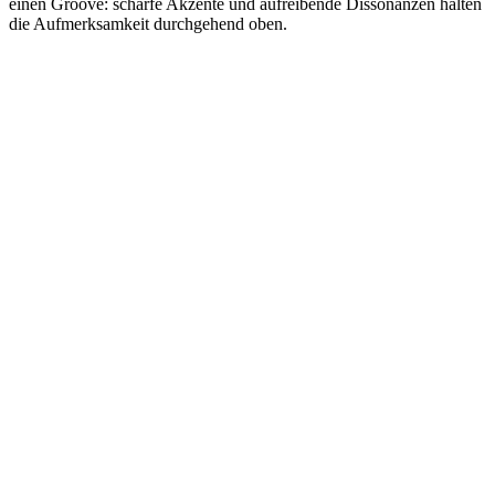
einen Groove: scharfe Akzente und aufreibende Dissonanzen halten
die Aufmerksamkeit durchgehend oben.