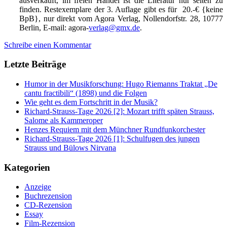
ausverkauft, im freien Handel ist die Literatur nur selten zu
finden. Restexemplare der 3. Auflage gibt es für 20.-€ {keine
BpB}, nur direkt vom Agora Verlag, Nollendorfstr. 28, 10777
Berlin, E-mail: agora-
verlag@gmx.de
.
Schreibe einen Kommentar
Letzte Beiträge
Humor in der Musikforschung: Hugo Riemanns Traktat „De
cantu fractibili“ (1898) und die Folgen
Wie geht es dem Fortschritt in der Musik?
Richard-Strauss-Tage 2026 [2]: Mozart trifft späten Strauss,
Salome als Kammeroper
Henzes Requiem mit dem Münchner Rundfunkorchester
Richard-Strauss-Tage 2026 [1]: Schulfugen des jungen
Strauss und Bülows Nirvana
Kategorien
Anzeige
Buchrezension
CD-Rezension
Essay
Film-Rezension