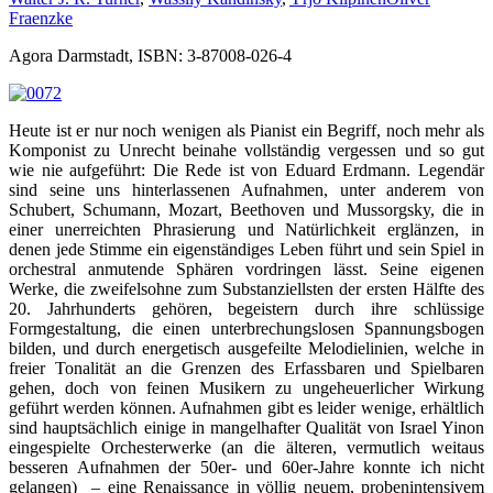
Fraenzke
Agora Darmstadt, ISBN: 3-87008-026-4
Heute ist er nur noch wenigen als Pianist ein Begriff, noch mehr als
Komponist zu Unrecht beinahe vollständig vergessen und so gut
wie nie aufgeführt: Die Rede ist von Eduard Erdmann. Legendär
sind seine uns hinterlassenen Aufnahmen, unter anderem von
Schubert, Schumann, Mozart, Beethoven und Mussorgsky, die in
einer unerreichten Phrasierung und Natürlichkeit erglänzen, in
denen jede Stimme ein eigenständiges Leben führt und sein Spiel in
orchestral anmutende Sphären vordringen lässt. Seine eigenen
Werke, die zweifelsohne zum Substanziellsten der ersten Hälfte des
20. Jahrhunderts gehören, begeistern durch ihre schlüssige
Formgestaltung, die einen unterbrechungslosen Spannungsbogen
bilden, und durch energetisch ausgefeilte Melodielinien, welche in
freier Tonalität an die Grenzen des Erfassbaren und Spielbaren
gehen, doch von feinen Musikern zu ungeheuerlicher Wirkung
geführt werden können. Aufnahmen gibt es leider wenige, erhältlich
sind hauptsächlich einige in mangelhafter Qualität von Israel Yinon
eingespielte Orchesterwerke (an die älteren, vermutlich weitaus
besseren Aufnahmen der 50er- und 60er-Jahre konnte ich nicht
gelangen) – eine Renaissance in völlig neuem, probenintensivem