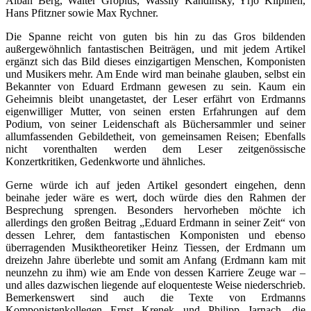
Alban Berg, Walter Gropius, Wassily Kandinsky, Yrjö Kilpinen,
Hans Pfitzner sowie Max Rychner.
Die Spanne reicht von guten bis hin zu das Gros bildenden
außergewöhnlich fantastischen Beiträgen, und mit jedem Artikel
ergänzt sich das Bild dieses einzigartigen Menschen, Komponisten
und Musikers mehr. Am Ende wird man beinahe glauben, selbst ein
Bekannter von Eduard Erdmann gewesen zu sein. Kaum ein
Geheimnis bleibt unangetastet, der Leser erfährt von Erdmanns
eigenwilliger Mutter, von seinen ersten Erfahrungen auf dem
Podium, von seiner Leidenschaft als Büchersammler und seiner
allumfassenden Gebildetheit, von gemeinsamen Reisen; Ebenfalls
nicht vorenthalten werden dem Leser zeitgenössische
Konzertkritiken, Gedenkworte und ähnliches.
Gerne würde ich auf jeden Artikel gesondert eingehen, denn
beinahe jeder wäre es wert, doch würde dies den Rahmen der
Besprechung sprengen. Besonders hervorheben möchte ich
allerdings den großen Beitrag „Eduard Erdmann in seiner Zeit“ von
dessen Lehrer, dem fantastischen Komponisten und ebenso
überragenden Musiktheoretiker Heinz Tiessen, der Erdmann um
dreizehn Jahre überlebte und somit am Anfang (Erdmann kam mit
neunzehn zu ihm) wie am Ende von dessen Karriere Zeuge war –
und alles dazwischen liegende auf eloquenteste Weise niederschrieb.
Bemerkenswert sind auch die Texte von Erdmanns
Komponistenkollegen Ernst Krenek und Philipp Jarnach, die