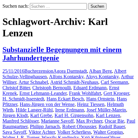
Suchen nach:
Schlagwort-Archiv: Karl
Lenzen
Substanzielle Begegnungen mit einem
Jahrhundertgenie
25/11/2016
Buchrezension
Agora Darmstadt
,
Alban Berg
,
Albert
Schulze-Vellinghausen
,
Alfons Kontarsky
,
Aloys Kontarsky
,
Arthur
Willner
,
Artur Schnabel
,
Astrid Schmidt-Neuhaus
,
Carl Seemann
,
Christof Bitter
,
Christoph Bernoulli
,
Eduard Erdmann
,
Ernst
Krenek
,
Ernst Lehmann-Leander
,
Frank Wohlfahrt
,
Gert Kroeger
,
H. Schmidt-Isserstedt
,
Hans Eckart Besch
,
Hans Ornstein
,
Hans
Pfitzner
,
Hans-Jürgen von der Wense
,
Heinz Tiessen
,
Helmuth
Wirth
,
Hilde Langer-Rühl
,
Irene Erdmann
,
Josef Müller-Marein
,
Jürgen Klodt
,
Karl Grebe
,
Karl H. Girgensohn
,
Karl Lenzen
,
Manfred Schlösser
,
Marianne Savoff
,
Max Rychner
,
Oscar Bie
,
Paul
Baumgartner
,
Philipp Jarnach
,
Robert Oboussier
,
Rudolf Bauer
,
Sava Savoff
,
Viktor Achter
,
Volker Scherliess
,
Walter Gropius
,
Walter J. R. Turner
,
Wassily Kandinsky
,
Yrjö Kilpinen
Oliver