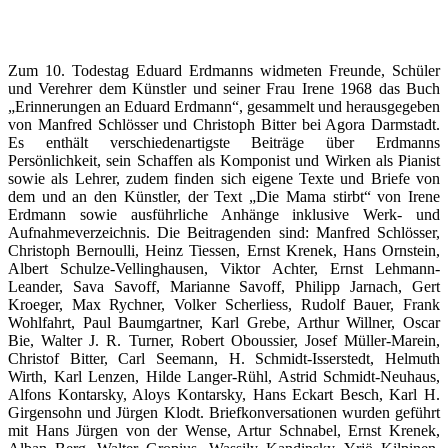
Zum 10. Todestag Eduard Erdmanns widmeten Freunde, Schüler
und Verehrer dem Künstler und seiner Frau Irene 1968 das Buch
„Erinnerungen an Eduard Erdmann“, gesammelt und herausgegeben
von Manfred Schlösser und Christoph Bitter bei Agora Darmstadt.
Es enthält verschiedenartigste Beiträge über Erdmanns
Persönlichkeit, sein Schaffen als Komponist und Wirken als Pianist
sowie als Lehrer, zudem finden sich eigene Texte und Briefe von
dem und an den Künstler, der Text „Die Mama stirbt“ von Irene
Erdmann sowie ausführliche Anhänge inklusive Werk- und
Aufnahmeverzeichnis. Die Beitragenden sind: Manfred Schlösser,
Christoph Bernoulli, Heinz Tiessen, Ernst Krenek, Hans Ornstein,
Albert Schulze-Vellinghausen, Viktor Achter, Ernst Lehmann-
Leander, Sava Savoff, Marianne Savoff, Philipp Jarnach, Gert
Kroeger, Max Rychner, Volker Scherliess, Rudolf Bauer, Frank
Wohlfahrt, Paul Baumgartner, Karl Grebe, Arthur Willner, Oscar
Bie, Walter J. R. Turner, Robert Oboussier, Josef Müller-Marein,
Christof Bitter, Carl Seemann, H. Schmidt-Isserstedt, Helmuth
Wirth, Karl Lenzen, Hilde Langer-Rühl, Astrid Schmidt-Neuhaus,
Alfons Kontarsky, Aloys Kontarsky, Hans Eckart Besch, Karl H.
Girgensohn und Jürgen Klodt. Briefkonversationen wurden geführt
mit Hans Jürgen von der Wense, Artur Schnabel, Ernst Krenek,