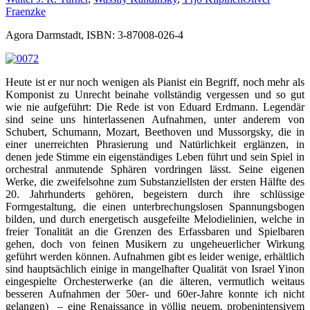
Fraenzke
Agora Darmstadt, ISBN: 3-87008-026-4
Heute ist er nur noch wenigen als Pianist ein Begriff, noch mehr als
Komponist zu Unrecht beinahe vollständig vergessen und so gut
wie nie aufgeführt: Die Rede ist von Eduard Erdmann. Legendär
sind seine uns hinterlassenen Aufnahmen, unter anderem von
Schubert, Schumann, Mozart, Beethoven und Mussorgsky, die in
einer unerreichten Phrasierung und Natürlichkeit erglänzen, in
denen jede Stimme ein eigenständiges Leben führt und sein Spiel in
orchestral anmutende Sphären vordringen lässt. Seine eigenen
Werke, die zweifelsohne zum Substanziellsten der ersten Hälfte des
20. Jahrhunderts gehören, begeistern durch ihre schlüssige
Formgestaltung, die einen unterbrechungslosen Spannungsbogen
bilden, und durch energetisch ausgefeilte Melodielinien, welche in
freier Tonalität an die Grenzen des Erfassbaren und Spielbaren
gehen, doch von feinen Musikern zu ungeheuerlicher Wirkung
geführt werden können. Aufnahmen gibt es leider wenige, erhältlich
sind hauptsächlich einige in mangelhafter Qualität von Israel Yinon
eingespielte Orchesterwerke (an die älteren, vermutlich weitaus
besseren Aufnahmen der 50er- und 60er-Jahre konnte ich nicht
gelangen) – eine Renaissance in völlig neuem, probenintensivem