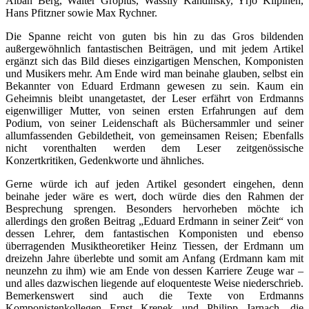
Alban Berg, Walter Gropius, Wassily Kandinsky, Yrjö Kilpinen,
Hans Pfitzner sowie Max Rychner.
Die Spanne reicht von guten bis hin zu das Gros bildenden
außergewöhnlich fantastischen Beiträgen, und mit jedem Artikel
ergänzt sich das Bild dieses einzigartigen Menschen, Komponisten
und Musikers mehr. Am Ende wird man beinahe glauben, selbst ein
Bekannter von Eduard Erdmann gewesen zu sein. Kaum ein
Geheimnis bleibt unangetastet, der Leser erfährt von Erdmanns
eigenwilliger Mutter, von seinen ersten Erfahrungen auf dem
Podium, von seiner Leidenschaft als Büchersammler und seiner
allumfassenden Gebildetheit, von gemeinsamen Reisen; Ebenfalls
nicht vorenthalten werden dem Leser zeitgenössische
Konzertkritiken, Gedenkworte und ähnliches.
Gerne würde ich auf jeden Artikel gesondert eingehen, denn
beinahe jeder wäre es wert, doch würde dies den Rahmen der
Besprechung sprengen. Besonders hervorheben möchte ich
allerdings den großen Beitrag „Eduard Erdmann in seiner Zeit“ von
dessen Lehrer, dem fantastischen Komponisten und ebenso
überragenden Musiktheoretiker Heinz Tiessen, der Erdmann um
dreizehn Jahre überlebte und somit am Anfang (Erdmann kam mit
neunzehn zu ihm) wie am Ende von dessen Karriere Zeuge war –
und alles dazwischen liegende auf eloquenteste Weise niederschrieb.
Bemerkenswert sind auch die Texte von Erdmanns
Komponistenkollegen Ernst Krenek und Philipp Jarnach, die