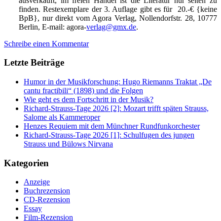
ausverkauft, im freien Handel ist die Literatur nur selten zu
finden. Restexemplare der 3. Auflage gibt es für 20.-€ {keine
BpB}, nur direkt vom Agora Verlag, Nollendorfstr. 28, 10777
Berlin, E-mail: agora-
verlag@gmx.de
.
Schreibe einen Kommentar
Letzte Beiträge
Humor in der Musikforschung: Hugo Riemanns Traktat „De
cantu fractibili“ (1898) und die Folgen
Wie geht es dem Fortschritt in der Musik?
Richard-Strauss-Tage 2026 [2]: Mozart trifft späten Strauss,
Salome als Kammeroper
Henzes Requiem mit dem Münchner Rundfunkorchester
Richard-Strauss-Tage 2026 [1]: Schulfugen des jungen
Strauss und Bülows Nirvana
Kategorien
Anzeige
Buchrezension
CD-Rezension
Essay
Film-Rezension