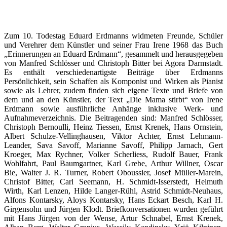
Zum 10. Todestag Eduard Erdmanns widmeten Freunde, Schüler
und Verehrer dem Künstler und seiner Frau Irene 1968 das Buch
„Erinnerungen an Eduard Erdmann“, gesammelt und herausgegeben
von Manfred Schlösser und Christoph Bitter bei Agora Darmstadt.
Es enthält verschiedenartigste Beiträge über Erdmanns
Persönlichkeit, sein Schaffen als Komponist und Wirken als Pianist
sowie als Lehrer, zudem finden sich eigene Texte und Briefe von
dem und an den Künstler, der Text „Die Mama stirbt“ von Irene
Erdmann sowie ausführliche Anhänge inklusive Werk- und
Aufnahmeverzeichnis. Die Beitragenden sind: Manfred Schlösser,
Christoph Bernoulli, Heinz Tiessen, Ernst Krenek, Hans Ornstein,
Albert Schulze-Vellinghausen, Viktor Achter, Ernst Lehmann-
Leander, Sava Savoff, Marianne Savoff, Philipp Jarnach, Gert
Kroeger, Max Rychner, Volker Scherliess, Rudolf Bauer, Frank
Wohlfahrt, Paul Baumgartner, Karl Grebe, Arthur Willner, Oscar
Bie, Walter J. R. Turner, Robert Oboussier, Josef Müller-Marein,
Christof Bitter, Carl Seemann, H. Schmidt-Isserstedt, Helmuth
Wirth, Karl Lenzen, Hilde Langer-Rühl, Astrid Schmidt-Neuhaus,
Alfons Kontarsky, Aloys Kontarsky, Hans Eckart Besch, Karl H.
Girgensohn und Jürgen Klodt. Briefkonversationen wurden geführt
mit Hans Jürgen von der Wense, Artur Schnabel, Ernst Krenek,