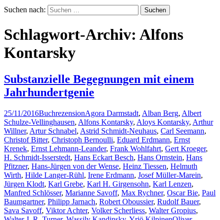
Suchen nach:
Schlagwort-Archiv: Alfons
Kontarsky
Substanzielle Begegnungen mit einem
Jahrhundertgenie
25/11/2016
Buchrezension
Agora Darmstadt
,
Alban Berg
,
Albert
Schulze-Vellinghausen
,
Alfons Kontarsky
,
Aloys Kontarsky
,
Arthur
Willner
,
Artur Schnabel
,
Astrid Schmidt-Neuhaus
,
Carl Seemann
,
Christof Bitter
,
Christoph Bernoulli
,
Eduard Erdmann
,
Ernst
Krenek
,
Ernst Lehmann-Leander
,
Frank Wohlfahrt
,
Gert Kroeger
,
H. Schmidt-Isserstedt
,
Hans Eckart Besch
,
Hans Ornstein
,
Hans
Pfitzner
,
Hans-Jürgen von der Wense
,
Heinz Tiessen
,
Helmuth
Wirth
,
Hilde Langer-Rühl
,
Irene Erdmann
,
Josef Müller-Marein
,
Jürgen Klodt
,
Karl Grebe
,
Karl H. Girgensohn
,
Karl Lenzen
,
Manfred Schlösser
,
Marianne Savoff
,
Max Rychner
,
Oscar Bie
,
Paul
Baumgartner
,
Philipp Jarnach
,
Robert Oboussier
,
Rudolf Bauer
,
Sava Savoff
,
Viktor Achter
,
Volker Scherliess
,
Walter Gropius
,
Walter J. R. Turner
,
Wassily Kandinsky
,
Yrjö Kilpinen
Oliver