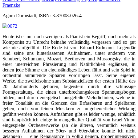
Fraenzke
Agora Darmstadt, ISBN: 3-87008-026-4
Heute ist er nur noch wenigen als Pianist ein Begriff, noch mehr als
Komponist zu Unrecht beinahe vollständig vergessen und so gut
wie nie aufgeführt: Die Rede ist von Eduard Erdmann. Legendär
sind seine uns hinterlassenen Aufnahmen, unter anderem von
Schubert, Schumann, Mozart, Beethoven und Mussorgsky, die in
einer unerreichten Phrasierung und Natürlichkeit erglänzen, in
denen jede Stimme ein eigenständiges Leben führt und sein Spiel in
orchestral anmutende Sphären vordringen lässt. Seine eigenen
Werke, die zweifelsohne zum Substanziellsten der ersten Hälfte des
20. Jahrhunderts gehören, begeistern durch ihre schlüssige
Formgestaltung, die einen unterbrechungslosen Spannungsbogen
bilden, und durch energetisch ausgefeilte Melodielinien, welche in
freier Tonalität an die Grenzen des Erfassbaren und Spielbaren
gehen, doch von feinen Musikern zu ungeheuerlicher Wirkung
geführt werden können. Aufnahmen gibt es leider wenige, erhältlich
sind hauptsächlich einige in mangelhafter Qualität von Israel Yinon
eingespielte Orchesterwerke (an die älteren, vermutlich weitaus
besseren Aufnahmen der 50er- und 60er-Jahre konnte ich nicht
gelangen) – eine Renaissance in völlig neuem, probenintensivem