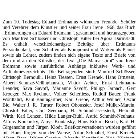
Zum 10. Todestag Eduard Erdmanns widmeten Freunde, Schüler
und Verehrer dem Künstler und seiner Frau Irene 1968 das Buch
„Erinnerungen an Eduard Erdmann“, gesammelt und herausgegeben
von Manfred Schlösser und Christoph Bitter bei Agora Darmstadt.
Es enthält verschiedenartigste Beiträge über Erdmanns
Persönlichkeit, sein Schaffen als Komponist und Wirken als Pianist
sowie als Lehrer, zudem finden sich eigene Texte und Briefe von
dem und an den Künstler, der Text „Die Mama stirbt“ von Irene
Erdmann sowie ausführliche Anhänge inklusive Werk- und
Aufnahmeverzeichnis. Die Beitragenden sind: Manfred Schlösser,
Christoph Bernoulli, Heinz Tiessen, Ernst Krenek, Hans Ornstein,
Albert Schulze-Vellinghausen, Viktor Achter, Ernst Lehmann-
Leander, Sava Savoff, Marianne Savoff, Philipp Jarnach, Gert
Kroeger, Max Rychner, Volker Scherliess, Rudolf Bauer, Frank
Wohlfahrt, Paul Baumgartner, Karl Grebe, Arthur Willner, Oscar
Bie, Walter J. R. Turner, Robert Oboussier, Josef Müller-Marein,
Christof Bitter, Carl Seemann, H. Schmidt-Isserstedt, Helmuth
Wirth, Karl Lenzen, Hilde Langer-Rühl, Astrid Schmidt-Neuhaus,
Alfons Kontarsky, Aloys Kontarsky, Hans Eckart Besch, Karl H.
Girgensohn und Jürgen Klodt. Briefkonversationen wurden geführt
mit Hans Jürgen von der Wense, Artur Schnabel, Ernst Krenek,