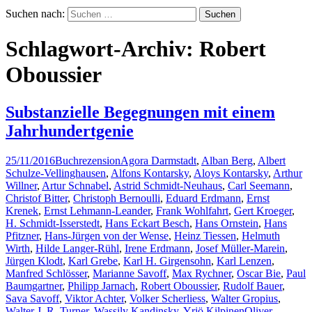
Suchen nach:
Schlagwort-Archiv: Robert
Oboussier
Substanzielle Begegnungen mit einem
Jahrhundertgenie
25/11/2016
Buchrezension
Agora Darmstadt
,
Alban Berg
,
Albert
Schulze-Vellinghausen
,
Alfons Kontarsky
,
Aloys Kontarsky
,
Arthur
Willner
,
Artur Schnabel
,
Astrid Schmidt-Neuhaus
,
Carl Seemann
,
Christof Bitter
,
Christoph Bernoulli
,
Eduard Erdmann
,
Ernst
Krenek
,
Ernst Lehmann-Leander
,
Frank Wohlfahrt
,
Gert Kroeger
,
H. Schmidt-Isserstedt
,
Hans Eckart Besch
,
Hans Ornstein
,
Hans
Pfitzner
,
Hans-Jürgen von der Wense
,
Heinz Tiessen
,
Helmuth
Wirth
,
Hilde Langer-Rühl
,
Irene Erdmann
,
Josef Müller-Marein
,
Jürgen Klodt
,
Karl Grebe
,
Karl H. Girgensohn
,
Karl Lenzen
,
Manfred Schlösser
,
Marianne Savoff
,
Max Rychner
,
Oscar Bie
,
Paul
Baumgartner
,
Philipp Jarnach
,
Robert Oboussier
,
Rudolf Bauer
,
Sava Savoff
,
Viktor Achter
,
Volker Scherliess
,
Walter Gropius
,
Walter J. R. Turner
,
Wassily Kandinsky
,
Yrjö Kilpinen
Oliver