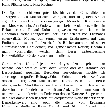
Alban Berg, Walter Gropius, Wassily Kandinsky, Yrjö Kilpinen,
Hans Pfitzner sowie Max Rychner.
Die Spanne reicht von guten bis hin zu das Gros bildenden
außergewöhnlich fantastischen Beiträgen, und mit jedem Artikel
ergänzt sich das Bild dieses einzigartigen Menschen, Komponisten
und Musikers mehr. Am Ende wird man beinahe glauben, selbst ein
Bekannter von Eduard Erdmann gewesen zu sein. Kaum ein
Geheimnis bleibt unangetastet, der Leser erfährt von Erdmanns
eigenwilliger Mutter, von seinen ersten Erfahrungen auf dem
Podium, von seiner Leidenschaft als Büchersammler und seiner
allumfassenden Gebildetheit, von gemeinsamen Reisen; Ebenfalls
nicht vorenthalten werden dem Leser zeitgenössische
Konzertkritiken, Gedenkworte und ähnliches.
Gerne würde ich auf jeden Artikel gesondert eingehen, denn
beinahe jeder wäre es wert, doch würde dies den Rahmen der
Besprechung sprengen. Besonders hervorheben möchte ich
allerdings den großen Beitrag „Eduard Erdmann in seiner Zeit“ von
dessen Lehrer, dem fantastischen Komponisten und ebenso
überragenden Musiktheoretiker Heinz Tiessen, der Erdmann um
dreizehn Jahre überlebte und somit am Anfang (Erdmann kam mit
neunzehn zu ihm) wie am Ende von dessen Karriere Zeuge war –
und alles dazwischen liegende auf eloquenteste Weise niederschrieb.
Bemerkenswert sind auch die Texte von Erdmanns
Komponistenkollegen Ernst Krenek und Philipp Jarnach, die