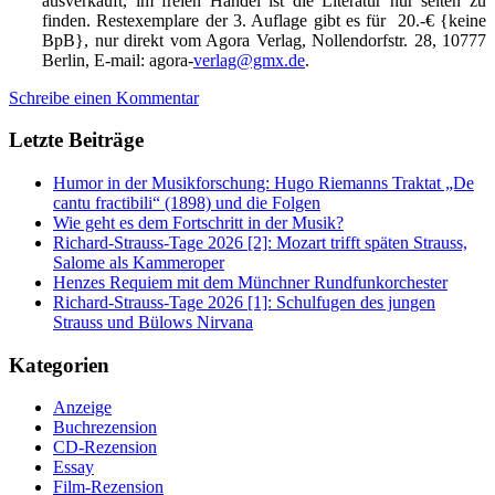
ausverkauft, im freien Handel ist die Literatur nur selten zu
finden. Restexemplare der 3. Auflage gibt es für 20.-€ {keine
BpB}, nur direkt vom Agora Verlag, Nollendorfstr. 28, 10777
Berlin, E-mail: agora-
verlag@gmx.de
.
Schreibe einen Kommentar
Letzte Beiträge
Humor in der Musikforschung: Hugo Riemanns Traktat „De
cantu fractibili“ (1898) und die Folgen
Wie geht es dem Fortschritt in der Musik?
Richard-Strauss-Tage 2026 [2]: Mozart trifft späten Strauss,
Salome als Kammeroper
Henzes Requiem mit dem Münchner Rundfunkorchester
Richard-Strauss-Tage 2026 [1]: Schulfugen des jungen
Strauss und Bülows Nirvana
Kategorien
Anzeige
Buchrezension
CD-Rezension
Essay
Film-Rezension