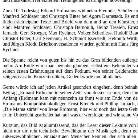
und musikalisch reflektiertem Herangehen ist dringend notwendig!
Zum 10. Todestag Eduard Erdmanns widmeten Freunde, Schüler un
Manfred Schlösser und Christoph Bitter bei Agora Darmstadt. Es enth
finden sich eigene Texte und Briefe von dem und an den Künstler,
sind: Manfred Schlösser, Christoph Bernoulli, Heinz Tiessen, Ern
Jarnach, Gert Kroeger, Max Rychner, Volker Scherliess, Rudolf Baue
Christof Bitter, Carl Seemann, H. Schmidt-Isserstedt, Helmuth Wir
und Jürgen Klodt. Briefkonversationen wurden geführt mit Hans Jür
Rychner.
Die Spanne reicht von guten bis hin zu das Gros bildenden außerge
mehr. Am Ende wird man beinahe glauben, selbst ein Bekannter vo
seinen ersten Erfahrungen auf dem Podium, von seiner Leidenscha
zeitgenössische Konzertkritiken, Gedenkworte und ähnliches.
Gerne würde ich auf jeden Artikel gesondert eingehen, denn beina
Beitrag „Eduard Erdmann in seiner Zeit“ von dessen Lehrer, dem fa
Anfang (Erdmann kam mit neunzehn zu ihm) wie am Ende von desse
Erdmanns Komponistenkollegen Ernst Krenek und Philipp Jarnach, di
„Die Mama stirbt“ von Irene Erdmann, hier wird noch das letzte Geh
er im Unterricht gearbeitet hat, auf was er wert legte und wie seine V
Kurzum, das Bild ist allumfassend, das der Leser dieser Lektüre von Ed
nicht nur um rein technische Bewältigung der Musik geht, denn ge
außergewöhnlichen, einzigartigen Menschen kennen, der sich allen