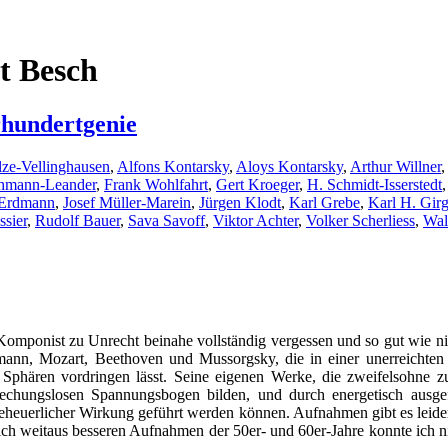
t Besch
rhundertgenie
lze-Vellinghausen
,
Alfons Kontarsky
,
Aloys Kontarsky
,
Arthur Willner
,
ehmann-Leander
,
Frank Wohlfahrt
,
Gert Kroeger
,
H. Schmidt-Isserstedt
 Erdmann
,
Josef Müller-Marein
,
Jürgen Klodt
,
Karl Grebe
,
Karl H. Gir
sier
,
Rudolf Bauer
,
Sava Savoff
,
Viktor Achter
,
Volker Scherliess
,
Wal
s Komponist zu Unrecht beinahe vollständig vergessen und so gut wie 
ann, Mozart, Beethoven und Mussorgsky, die in einer unerreichten P
 Sphären vordringen lässt. Seine eigenen Werke, die zweifelsohne zu
brechungslosen Spannungsbogen bilden, und durch energetisch ausgefe
euerlicher Wirkung geführt werden können. Aufnahmen gibt es leider w
tlich weitaus besseren Aufnahmen der 50er- und 60er-Jahre konnte ich 