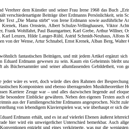
d Verehrer dem Künstler und seiner Frau Irene 1968 das Buch „Er
ält verschiedenartigste Beiträge über Erdmanns Persönlichkeit, sein S
 der Text „Die Mama stirbt“ von Irene Erdmann sowie ausführliche 
st Krenek, Hans Ornstein, Albert Schulze-Vellinghausen, Viktor Ach
r, Frank Wohlfahrt, Paul Baumgartner, Karl Grebe, Arthur Willner, Osc
th, Karl Lenzen, Hilde Langer-Rühl, Astrid Schmidt-Neuhaus, Alfons
gen von der Wense, Artur Schnabel, Ernst Krenek, Alban Berg, Walter 
wöhnlich fantastischen Beiträgen, und mit jedem Artikel ergänzt sic
n Eduard Erdmann gewesen zu sein. Kaum ein Geheimnis bleibt unange
ft als Büchersammler und seiner allumfassenden Gebildetheit, von g
he jeder wäre es wert, doch würde dies den Rahmen der Besprechung
ntastischen Komponisten und ebenso überragenden Musiktheoretiker H
n Karriere Zeuge war – und alles dazwischen liegende auf eloquent
e besondere Einblicke gewähren. Neben den eigenen Texten auch eine
eimnis aus der Familiengeschichte Erdmanns angesprochen. Nicht zulet
orstellung von lebendigem Klavierspielen war, wie überhaupt er sich die
uard Erdmann erhält, und es ist auf vielerlei Ebenen äußerst lehrreich.
rade hier wird ein unweigerlicher Unterschied bemerkbar. Auch allge
 Konventionen entzieht und eines verkörperte, was nur die wenigsten