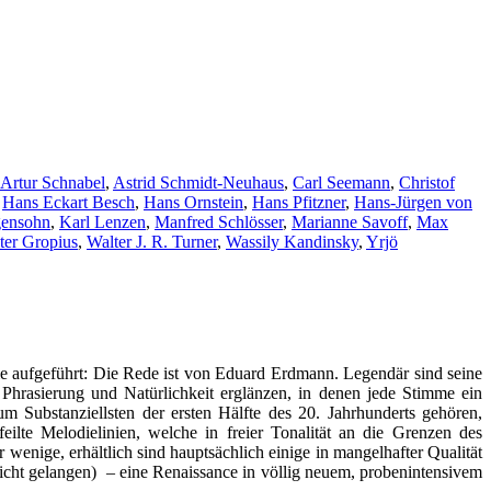
Artur Schnabel
,
Astrid Schmidt-Neuhaus
,
Carl Seemann
,
Christof
,
Hans Eckart Besch
,
Hans Ornstein
,
Hans Pfitzner
,
Hans-Jürgen von
gensohn
,
Karl Lenzen
,
Manfred Schlösser
,
Marianne Savoff
,
Max
ter Gropius
,
Walter J. R. Turner
,
Wassily Kandinsky
,
Yrjö
nie aufgeführt: Die Rede ist von Eduard Erdmann. Legendär sind seine
hrasierung und Natürlichkeit erglänzen, in denen jede Stimme ein
m Substanziellsten der ersten Hälfte des 20. Jahrhunderts gehören,
ilte Melodielinien, welche in freier Tonalität an die Grenzen des
enige, erhältlich sind hauptsächlich einige in mangelhafter Qualität
nicht gelangen) – eine Renaissance in völlig neuem, probenintensivem