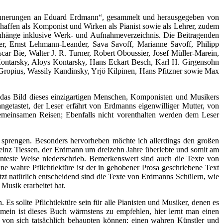
innerungen an Eduard Erdmann“, gesammelt und herausgegeben von
chaffen als Komponist und Wirken als Pianist sowie als Lehrer, zudem
Anhänge inklusive Werk- und Aufnahmeverzeichnis. Die Beitragenden
ter, Ernst Lehmann-Leander, Sava Savoff, Marianne Savoff, Philipp
ar Bie, Walter J. R. Turner, Robert Oboussier, Josef Müller-Marein,
 Kontarsky, Aloys Kontarsky, Hans Eckart Besch, Karl H. Girgensohn
Gropius, Wassily Kandinsky, Yrjö Kilpinen, Hans Pfitzner sowie Max
h das Bild dieses einzigartigen Menschen, Komponisten und Musikers
tastet, der Leser erfährt von Erdmanns eigenwilliger Mutter, von
emeinsamen Reisen; Ebenfalls nicht vorenthalten werden dem Leser
 sprengen. Besonders hervorheben möchte ich allerdings den großen
einz Tiessen, der Erdmann um dreizehn Jahre überlebte und somit am
este Weise niederschrieb. Bemerkenswert sind auch die Texte von
 wahre Pflichtlektüre ist der in gehobener Prosa geschriebene Text
zt natürlich entscheidend sind die Texte von Erdmanns Schülern, wie
 Musik erarbeitet hat.
 Es sollte Pflichtlektüre sein für alle Pianisten und Musiker, denen es
mein ist dieses Buch wärmstens zu empfehlen, hier lernt man einen
 von sich tatsächlich behaupten können: einen wahren Künstler und