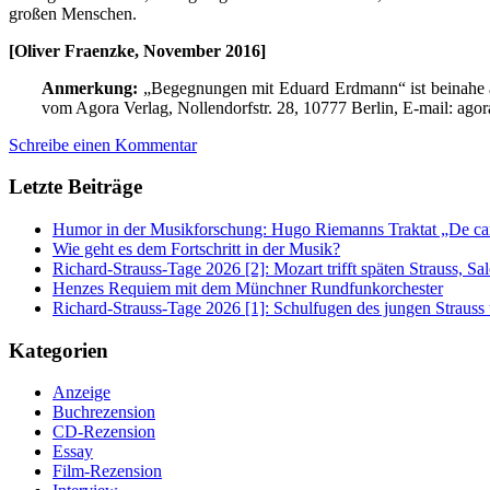
großen Menschen.
[Oliver Fraenzke, November 2016]
Anmerkung:
„Begegnungen mit Eduard Erdmann“ ist beinahe ausv
vom Agora Verlag, Nollendorfstr. 28, 10777 Berlin, E-mail: agor
Schreibe einen Kommentar
Letzte Beiträge
Humor in der Musikforschung: Hugo Riemanns Traktat „De cant
Wie geht es dem Fortschritt in der Musik?
Richard-Strauss-Tage 2026 [2]: Mozart trifft späten Strauss, 
Henzes Requiem mit dem Münchner Rundfunkorchester
Richard-Strauss-Tage 2026 [1]: Schulfugen des jungen Straus
Kategorien
Anzeige
Buchrezension
CD-Rezension
Essay
Film-Rezension