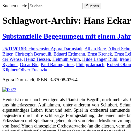
Suchen nach:
Schlagwort-Archiv: Hans Eckar
Substanzielle Begegnungen mit einem Jah
25/11/2016
Buchrezension
Agora Darmstadt
,
Alban Berg
,
Albert Schu
Bitter
,
Christoph Bernoulli
,
Eduard Erdmann
,
Ernst Krenek
,
Ernst L
der Wense
,
Heinz Tiessen
,
Helmuth Wirth
,
Hilde Langer-Rühl
,
Irene
Rychner
,
Oscar Bie
,
Paul Baumgartner
,
Philipp Jarnach
,
Robert Obous
Kilpinen
Oliver Fraenzke
Agora Darmstadt, ISBN: 3-87008-026-4
Heute ist er nur noch wenigen als Pianist ein Begriff, noch mehr al
uns hinterlassenen Aufnahmen, unter anderem von Schubert, Schum
eigenständiges Leben führt und sein Spiel in orchestral anmutende
begeistern durch ihre schlüssige Formgestaltung, die einen unter
Erfassbaren und Spielbaren gehen, doch von feinen Musikern zu ungeh
von Israel Yinon eingespielte Orchesterwerke (an die älteren, vermu