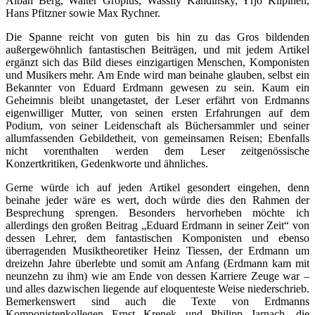
Alban Berg, Walter Gropius, Wassily Kandinsky, Yrjö Kilpinen,
Hans Pfitzner sowie Max Rychner.
Die Spanne reicht von guten bis hin zu das Gros bildenden
außergewöhnlich fantastischen Beiträgen, und mit jedem Artikel
ergänzt sich das Bild dieses einzigartigen Menschen, Komponisten
und Musikers mehr. Am Ende wird man beinahe glauben, selbst ein
Bekannter von Eduard Erdmann gewesen zu sein. Kaum ein
Geheimnis bleibt unangetastet, der Leser erfährt von Erdmanns
eigenwilliger Mutter, von seinen ersten Erfahrungen auf dem
Podium, von seiner Leidenschaft als Büchersammler und seiner
allumfassenden Gebildetheit, von gemeinsamen Reisen; Ebenfalls
nicht vorenthalten werden dem Leser zeitgenössische
Konzertkritiken, Gedenkworte und ähnliches.
Gerne würde ich auf jeden Artikel gesondert eingehen, denn
beinahe jeder wäre es wert, doch würde dies den Rahmen der
Besprechung sprengen. Besonders hervorheben möchte ich
allerdings den großen Beitrag „Eduard Erdmann in seiner Zeit“ von
dessen Lehrer, dem fantastischen Komponisten und ebenso
überragenden Musiktheoretiker Heinz Tiessen, der Erdmann um
dreizehn Jahre überlebte und somit am Anfang (Erdmann kam mit
neunzehn zu ihm) wie am Ende von dessen Karriere Zeuge war –
und alles dazwischen liegende auf eloquenteste Weise niederschrieb.
Bemerkenswert sind auch die Texte von Erdmanns
Komponistenkollegen Ernst Krenek und Philipp Jarnach, die