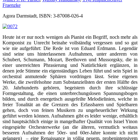
Fraenzke
Agora Darmstadt, ISBN: 3-87008-026-4
Heute ist er nur noch wenigen als Pianist ein Begriff, noch mehr als
Komponist zu Unrecht beinahe vollständig vergessen und so gut
wie nie aufgeführt: Die Rede ist von Eduard Erdmann. Legendär
sind seine uns hinterlassenen Aufnahmen, unter anderem von
Schubert, Schumann, Mozart, Beethoven und Mussorgsky, die in
einer unerreichten Phrasierung und Natürlichkeit erglänzen, in
denen jede Stimme ein eigenständiges Leben führt und sein Spiel in
orchestral anmutende Sphären vordringen lässt. Seine eigenen
Werke, die zweifelsohne zum Substanziellsten der ersten Hälfte des
20. Jahrhunderts gehören, begeistern durch ihre schlüssige
Formgestaltung, die einen unterbrechungslosen Spannungsbogen
bilden, und durch energetisch ausgefeilte Melodielinien, welche in
freier Tonalität an die Grenzen des Erfassbaren und Spielbaren
gehen, doch von feinen Musikern zu ungeheuerlicher Wirkung
geführt werden können. Aufnahmen gibt es leider wenige, erhältlich
sind hauptsächlich einige in mangelhafter Qualität von Israel Yinon
eingespielte Orchesterwerke (an die älteren, vermutlich weitaus
besseren Aufnahmen der 50er- und 60er-Jahre konnte ich nicht
gelangen) – eine Renaissance in völlig neuem, probenintensivem