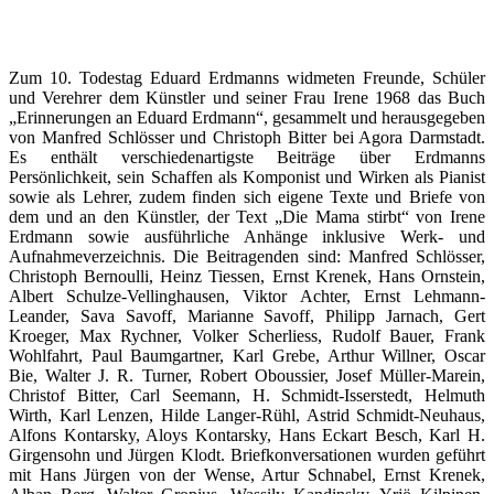
Zum 10. Todestag Eduard Erdmanns widmeten Freunde, Schüler
und Verehrer dem Künstler und seiner Frau Irene 1968 das Buch
„Erinnerungen an Eduard Erdmann“, gesammelt und herausgegeben
von Manfred Schlösser und Christoph Bitter bei Agora Darmstadt.
Es enthält verschiedenartigste Beiträge über Erdmanns
Persönlichkeit, sein Schaffen als Komponist und Wirken als Pianist
sowie als Lehrer, zudem finden sich eigene Texte und Briefe von
dem und an den Künstler, der Text „Die Mama stirbt“ von Irene
Erdmann sowie ausführliche Anhänge inklusive Werk- und
Aufnahmeverzeichnis. Die Beitragenden sind: Manfred Schlösser,
Christoph Bernoulli, Heinz Tiessen, Ernst Krenek, Hans Ornstein,
Albert Schulze-Vellinghausen, Viktor Achter, Ernst Lehmann-
Leander, Sava Savoff, Marianne Savoff, Philipp Jarnach, Gert
Kroeger, Max Rychner, Volker Scherliess, Rudolf Bauer, Frank
Wohlfahrt, Paul Baumgartner, Karl Grebe, Arthur Willner, Oscar
Bie, Walter J. R. Turner, Robert Oboussier, Josef Müller-Marein,
Christof Bitter, Carl Seemann, H. Schmidt-Isserstedt, Helmuth
Wirth, Karl Lenzen, Hilde Langer-Rühl, Astrid Schmidt-Neuhaus,
Alfons Kontarsky, Aloys Kontarsky, Hans Eckart Besch, Karl H.
Girgensohn und Jürgen Klodt. Briefkonversationen wurden geführt
mit Hans Jürgen von der Wense, Artur Schnabel, Ernst Krenek,