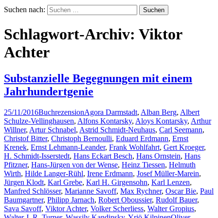
Suchen nach:
Schlagwort-Archiv: Viktor
Achter
Substanzielle Begegnungen mit einem
Jahrhundertgenie
25/11/2016
Buchrezension
Agora Darmstadt
,
Alban Berg
,
Albert
Schulze-Vellinghausen
,
Alfons Kontarsky
,
Aloys Kontarsky
,
Arthur
Willner
,
Artur Schnabel
,
Astrid Schmidt-Neuhaus
,
Carl Seemann
,
Christof Bitter
,
Christoph Bernoulli
,
Eduard Erdmann
,
Ernst
Krenek
,
Ernst Lehmann-Leander
,
Frank Wohlfahrt
,
Gert Kroeger
,
H. Schmidt-Isserstedt
,
Hans Eckart Besch
,
Hans Ornstein
,
Hans
Pfitzner
,
Hans-Jürgen von der Wense
,
Heinz Tiessen
,
Helmuth
Wirth
,
Hilde Langer-Rühl
,
Irene Erdmann
,
Josef Müller-Marein
,
Jürgen Klodt
,
Karl Grebe
,
Karl H. Girgensohn
,
Karl Lenzen
,
Manfred Schlösser
,
Marianne Savoff
,
Max Rychner
,
Oscar Bie
,
Paul
Baumgartner
,
Philipp Jarnach
,
Robert Oboussier
,
Rudolf Bauer
,
Sava Savoff
,
Viktor Achter
,
Volker Scherliess
,
Walter Gropius
,
Walter J. R. Turner
,
Wassily Kandinsky
,
Yrjö Kilpinen
Oliver