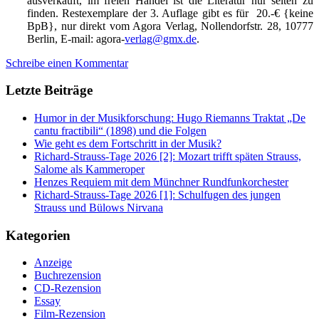
ausverkauft, im freien Handel ist die Literatur nur selten zu
finden. Restexemplare der 3. Auflage gibt es für 20.-€ {keine
BpB}, nur direkt vom Agora Verlag, Nollendorfstr. 28, 10777
Berlin, E-mail: agora-
verlag@gmx.de
.
Schreibe einen Kommentar
Letzte Beiträge
Humor in der Musikforschung: Hugo Riemanns Traktat „De
cantu fractibili“ (1898) und die Folgen
Wie geht es dem Fortschritt in der Musik?
Richard-Strauss-Tage 2026 [2]: Mozart trifft späten Strauss,
Salome als Kammeroper
Henzes Requiem mit dem Münchner Rundfunkorchester
Richard-Strauss-Tage 2026 [1]: Schulfugen des jungen
Strauss und Bülows Nirvana
Kategorien
Anzeige
Buchrezension
CD-Rezension
Essay
Film-Rezension