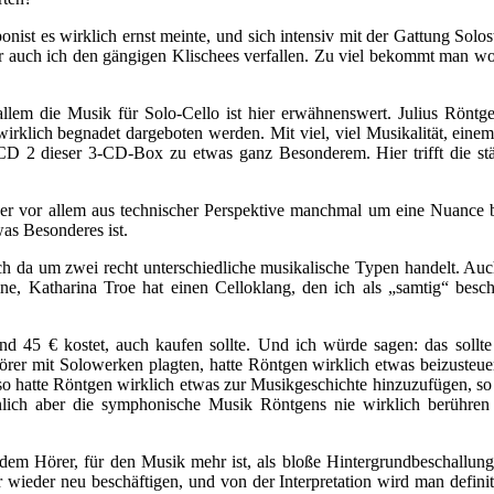
ist es wirklich ernst meinte, und sich intensiv mit der Gattung Solost
 auch ich den gängigen Klischees verfallen. Zu viel bekommt man woh
em die Musik für Solo-Cello ist hier erwähnenswert. Julius Röntgen h
irklich begnadet dargeboten werden. Mit viel, viel Musikalität, einem 
CD 2 dieser 3-CD-Box zu etwas ganz Besonderem. Hier trifft die stärk
aber vor allem aus technischer Perspektive manchmal um eine Nuance
was Besonderes ist.
ich da um zwei recht unterschiedliche musikalische Typen handelt. Au
oline, Katharina Troe hat einen Celloklang, den ich als „samtig“ bes
d 45 € kostet, auch kaufen sollte. Und ich würde sagen: das sollte m
örer mit Solowerken plagten, hatte Röntgen wirklich etwas beizusteuer
 so hatte Röntgen wirklich etwas zur Musikgeschichte hinzuzufügen, so
ich aber die symphonische Musik Röntgens nie wirklich berühren ko
dem Hörer, für den Musik mehr ist, als bloße Hintergrundbeschallung
eder neu beschäftigen, und von der Interpretation wird man definitiv 