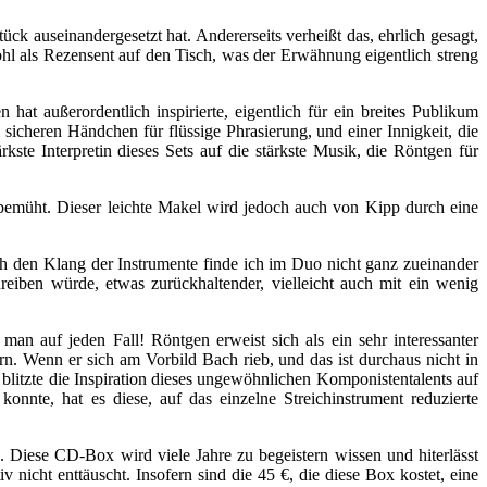
ück auseinandergesetzt hat. Andererseits verheißt das, ehrlich gesagt,
l als Rezensent auf den Tisch, was der Erwähnung eigentlich streng
at außerordentlich inspirierte, eigentlich für ein breites Publikum
sicheren Händchen für flüssige Phrasierung, und einer Innigkeit, die
ste Interpretin dieses Sets auf die stärkste Musik, die Röntgen für
 bemüht. Dieser leichte Makel wird jedoch auch von Kipp durch eine
ch den Klang der Instrumente finde ich im Duo nicht ganz zueinander
chreiben würde, etwas zurückhaltender, vielleicht auch mit ein wenig
an auf jeden Fall! Röntgen erweist sich als ein sehr interessanter
n. Wenn er sich am Vorbild Bach rieb, und das ist durchaus nicht in
 blitzte die Inspiration dieses ungewöhnlichen Komponistentalents auf
nnte, hat es diese, auf das einzelne Streichinstrument reduzierte
. Diese CD-Box wird viele Jahre zu begeistern wissen und hiterlässt
nicht enttäuscht. Insofern sind die 45 €, die diese Box kostet, eine