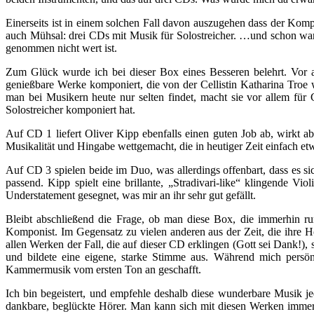
Einerseits ist in einem solchen Fall davon auszugehen dass der Kompon
auch Mühsal: drei CDs mit Musik für Solostreicher. …und schon war
genommen nicht wert ist.
Zum Glück wurde ich bei dieser Box eines Besseren belehrt. Vor all
genießbare Werke komponiert, die von der Cellistin Katharina Troe w
man bei Musikern heute nur selten findet, macht sie vor allem für 
Solostreicher komponiert hat.
Auf CD 1 liefert Oliver Kipp ebenfalls einen guten Job ab, wirkt 
Musikalität und Hingabe wettgemacht, die in heutiger Zeit einfach et
Auf CD 3 spielen beide im Duo, was allerdings offenbart, dass es s
passend. Kipp spielt eine brillante, „Stradivari-like“ klingende Vi
Understatement gesegnet, was mir an ihr sehr gut gefällt.
Bleibt abschließend die Frage, ob man diese Box, die immerhin run
Komponist. Im Gegensatz zu vielen anderen aus der Zeit, die ihre H
allen Werken der Fall, die auf dieser CD erklingen (Gott sei Dank!),
und bildete eine eigene, starke Stimme aus. Während mich persönl
Kammermusik vom ersten Ton an geschafft.
Ich bin begeistert, und empfehle deshalb diese wunderbare Musik je
dankbare, beglückte Hörer. Man kann sich mit diesen Werken immer wi