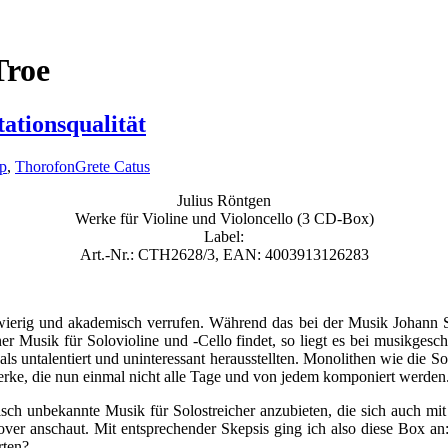
Troe
tationsqualität
pp
,
Thorofon
Grete Catus
Julius Röntgen
Werke für Violine und Violoncello (3 CD-Box)
Label:
Art.-Nr.: CTH2628/3, EAN: 4003913126283
chwierig und akademisch verrufen. Während das bei der Musik Johann 
er Musik für Solovioline und -Cello findet, so liegt es bei musikges
ls untalentiert und uninteressant herausstellten. Monolithen wie die S
erke, die nun einmal nicht alle Tage und von jedem komponiert werden
h unbekannte Musik für Solostreicher anzubieten, die sich auch mit 
r anschaut. Mit entsprechender Skepsis ging ich also diese Box an:
rten?