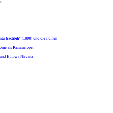
n.
u fractibili“ (1898) und die Folgen
Salome als Kammeroper
s und Bülows Nirvana