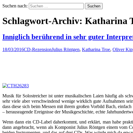
Suchen nach:
Schlagwort-Archiv: Katharina 
Inniglich berührend in sehr guter Interpre
18/03/2016
CD-Rezension
Julius Röntgen
,
Katharina Troe
,
Oliver Ki
Musik für Solostreicher ist unter musikalischen Laien häufig als s
sehr viele aber verschwindend wenige wirklich gute Aufnahmen sein
dass diese sich beim Messen mit ihrem großen Vorbild Bach, einfach a
– herausragende Ereignisse der Musikgeschichte, echte Jahrhundertw
Wenn dann ein CD-Label daherkommt, und erklärt, man habe praktisc
dann angebracht, wenn als Komponist Julius Röntgen einem vom Cove
beiden Instrumenten, und das auf drei CDs. Was würde mich da erwa