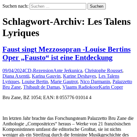
Suchen nach:
Schlagwort-Archiv: Les Talens
Lyriques
Faust singt Mezzosopran -Louise Bertins
Oper „Fausto“ ist eine Entdeckung
09/04/2024
CD-Rezension
Ante Jerkunica
,
Christophe Rousset
,
Diana Axentii
,
Karina Gauvin
,
Karine Deshayes
,
Les Talens
Lyriques
,
Louise Bertin
,
Marie Gautrot
,
Nico Darmanin
,
Palazzetto
Bru Zane
,
Thibault de Damas
,
Vlaams Radiokoor
Karin Coper
Bru Zane, BZ 1054; EAN: 8 055776 01014 4
Im letzten Jahr brachte das Forschungsteam Palazzetto Bru Zane die
Anthologie „Compositrices“ heraus – Werke von 21 französischen
Komponistinnen umfasst die editorische Großtat, sie ist nichts
weniger als ein Streifzug durch die feminine Musikgeschichte des