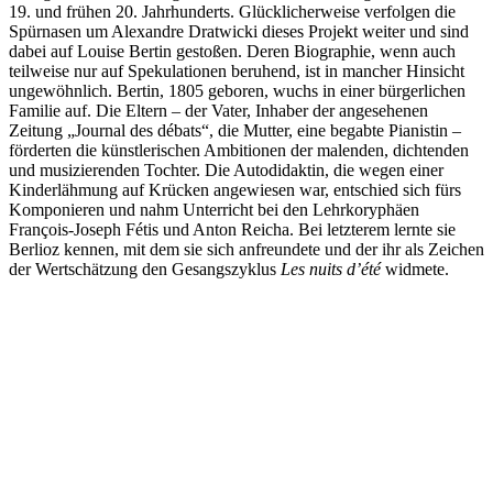
19. und frühen 20. Jahrhunderts. Glücklicherweise verfolgen die
Spürnasen um Alexandre Dratwicki dieses Projekt weiter und sind
dabei auf Louise Bertin gestoßen. Deren Biographie, wenn auch
teilweise nur auf Spekulationen beruhend, ist in mancher Hinsicht
ungewöhnlich. Bertin, 1805 geboren, wuchs in einer bürgerlichen
Familie auf. Die Eltern – der Vater, Inhaber der angesehenen
Zeitung „Journal des débats“, die Mutter, eine begabte Pianistin –
förderten die künstlerischen Ambitionen der malenden, dichtenden
und musizierenden Tochter. Die Autodidaktin, die wegen einer
Kinderlähmung auf Krücken angewiesen war, entschied sich fürs
Komponieren und nahm Unterricht bei den Lehrkoryphäen
François-Joseph Fétis und Anton Reicha. Bei letzterem lernte sie
Berlioz kennen, mit dem sie sich anfreundete und der ihr als Zeichen
der Wertschätzung den Gesangszyklus
Les nuits d’été
widmete.