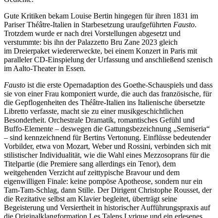
Gute Kritiken bekam Louise Bertin hingegen für ihren 1831 im
Pariser Théâtre-Italien in Starbesetzung uraufgeführten
Fausto
.
Trotzdem wurde er nach drei Vorstellungen abgesetzt und
verstummte: bis ihn der Palazzetto Bru Zane 2023 gleich
im Dreierpaket wiedererweckte, bei einem Konzert in Paris mit
paralleler CD-Einspielung der Urfassung und anschließend szenisch
im Aalto-Theater in Essen.
Fausto
ist die erste Opernadaption des Goethe-Schauspiels und dass
sie von einer Frau komponiert wurde, die auch das französische, für
die Gepflogenheiten des Théâtre-Italien ins Italienische übersetzte
Libretto verfasste, macht sie zu einer musikgeschichtlichen
Besonderheit. Orchestrale Dramatik, romantisches Gefühl und
Buffo-Elemente – deswegen die Gattungsbezeichnung „Semiseria“
– sind kennzeichnend für Bertins Vertonung. Einflüsse bedeutender
Vorbilder, etwa von Mozart, Weber und Rossini, verbinden sich mit
stilistischer Individualität, wie die Wahl eines Mezzosoprans für die
Titelpartie (die Premiere sang allerdings ein Tenor), dem
weitgehenden Verzicht auf zeittypische Bravour und dem
eigenwilligen Finale: keine pompöse Apotheose, sondern nur ein
Tam-Tam-Schlag, dann Stille. Der Dirigent Christophe Rousset, der
die Rezitative selbst am Klavier begleitet, überträgt seine
Begeisterung und Versiertheit in historischer Aufführungspraxis auf
die Originalklangformation Les Talens Lyrique und ein erlesenes