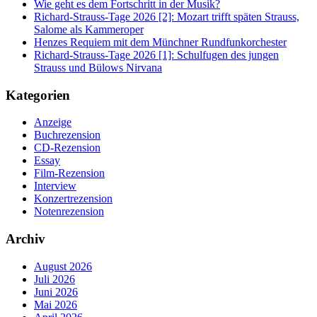
Wie geht es dem Fortschritt in der Musik?
Richard-Strauss-Tage 2026 [2]: Mozart trifft späten Strauss,
Salome als Kammeroper
Henzes Requiem mit dem Münchner Rundfunkorchester
Richard-Strauss-Tage 2026 [1]: Schulfugen des jungen
Strauss und Bülows Nirvana
Kategorien
Anzeige
Buchrezension
CD-Rezension
Essay
Film-Rezension
Interview
Konzertrezension
Notenrezension
Archiv
August 2026
Juli 2026
Juni 2026
Mai 2026