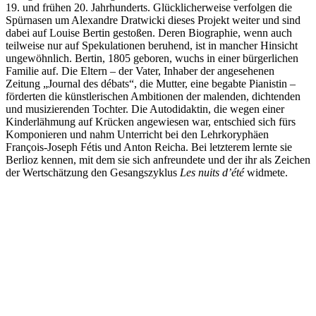
19. und frühen 20. Jahrhunderts. Glücklicherweise verfolgen die
Spürnasen um Alexandre Dratwicki dieses Projekt weiter und sind
dabei auf Louise Bertin gestoßen. Deren Biographie, wenn auch
teilweise nur auf Spekulationen beruhend, ist in mancher Hinsicht
ungewöhnlich. Bertin, 1805 geboren, wuchs in einer bürgerlichen
Familie auf. Die Eltern – der Vater, Inhaber der angesehenen
Zeitung „Journal des débats“, die Mutter, eine begabte Pianistin –
förderten die künstlerischen Ambitionen der malenden, dichtenden
und musizierenden Tochter. Die Autodidaktin, die wegen einer
Kinderlähmung auf Krücken angewiesen war, entschied sich fürs
Komponieren und nahm Unterricht bei den Lehrkoryphäen
François-Joseph Fétis und Anton Reicha. Bei letzterem lernte sie
Berlioz kennen, mit dem sie sich anfreundete und der ihr als Zeichen
der Wertschätzung den Gesangszyklus
Les nuits d’été
widmete.