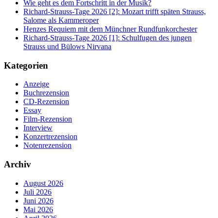
Wie geht es dem Fortschritt in der Musik?
Richard-Strauss-Tage 2026 [2]: Mozart trifft späten Strauss,
Salome als Kammeroper
Henzes Requiem mit dem Münchner Rundfunkorchester
Richard-Strauss-Tage 2026 [1]: Schulfugen des jungen
Strauss und Bülows Nirvana
Kategorien
Anzeige
Buchrezension
CD-Rezension
Essay
Film-Rezension
Interview
Konzertrezension
Notenrezension
Archiv
August 2026
Juli 2026
Juni 2026
Mai 2026