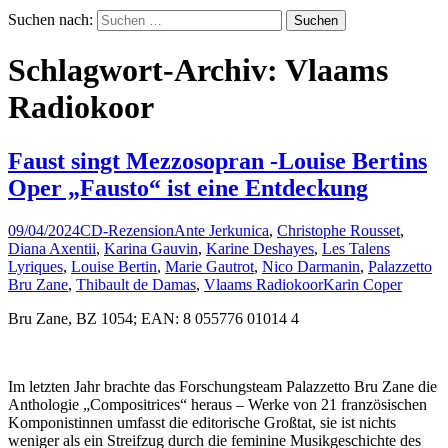
Suchen nach:
Schlagwort-Archiv: Vlaams
Radiokoor
Faust singt Mezzosopran -Louise Bertins
Oper „Fausto“ ist eine Entdeckung
09/04/2024
CD-Rezension
Ante Jerkunica
,
Christophe Rousset
,
Diana Axentii
,
Karina Gauvin
,
Karine Deshayes
,
Les Talens
Lyriques
,
Louise Bertin
,
Marie Gautrot
,
Nico Darmanin
,
Palazzetto
Bru Zane
,
Thibault de Damas
,
Vlaams Radiokoor
Karin Coper
Bru Zane, BZ 1054; EAN: 8 055776 01014 4
Im letzten Jahr brachte das Forschungsteam Palazzetto Bru Zane die
Anthologie „Compositrices“ heraus – Werke von 21 französischen
Komponistinnen umfasst die editorische Großtat, sie ist nichts
weniger als ein Streifzug durch die feminine Musikgeschichte des