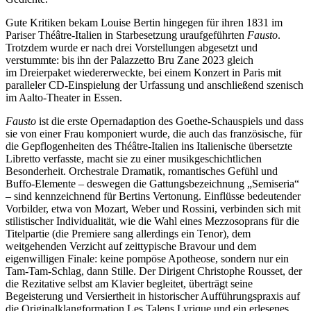
Gute Kritiken bekam Louise Bertin hingegen für ihren 1831 im
Pariser Théâtre-Italien in Starbesetzung uraufgeführten
Fausto
.
Trotzdem wurde er nach drei Vorstellungen abgesetzt und
verstummte: bis ihn der Palazzetto Bru Zane 2023 gleich
im Dreierpaket wiedererweckte, bei einem Konzert in Paris mit
paralleler CD-Einspielung der Urfassung und anschließend szenisch
im Aalto-Theater in Essen.
Fausto
ist die erste Opernadaption des Goethe-Schauspiels und dass
sie von einer Frau komponiert wurde, die auch das französische, für
die Gepflogenheiten des Théâtre-Italien ins Italienische übersetzte
Libretto verfasste, macht sie zu einer musikgeschichtlichen
Besonderheit. Orchestrale Dramatik, romantisches Gefühl und
Buffo-Elemente – deswegen die Gattungsbezeichnung „Semiseria“
– sind kennzeichnend für Bertins Vertonung. Einflüsse bedeutender
Vorbilder, etwa von Mozart, Weber und Rossini, verbinden sich mit
stilistischer Individualität, wie die Wahl eines Mezzosoprans für die
Titelpartie (die Premiere sang allerdings ein Tenor), dem
weitgehenden Verzicht auf zeittypische Bravour und dem
eigenwilligen Finale: keine pompöse Apotheose, sondern nur ein
Tam-Tam-Schlag, dann Stille. Der Dirigent Christophe Rousset, der
die Rezitative selbst am Klavier begleitet, überträgt seine
Begeisterung und Versiertheit in historischer Aufführungspraxis auf
die Originalklangformation Les Talens Lyrique und ein erlesenes