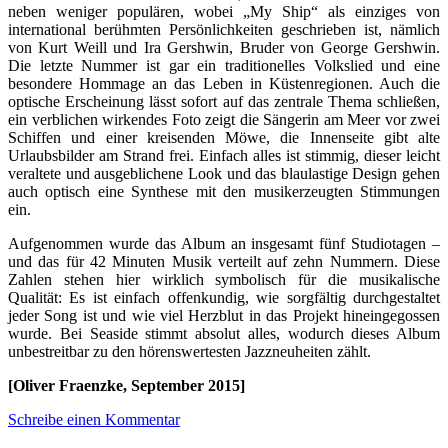
neben weniger populären, wobei „My Ship“ als einziges von
international berühmten Persönlichkeiten geschrieben ist, nämlich
von Kurt Weill und Ira Gershwin, Bruder von George Gershwin.
Die letzte Nummer ist gar ein traditionelles Volkslied und eine
besondere Hommage an das Leben in Küstenregionen. Auch die
optische Erscheinung lässt sofort auf das zentrale Thema schließen,
ein verblichen wirkendes Foto zeigt die Sängerin am Meer vor zwei
Schiffen und einer kreisenden Möwe, die Innenseite gibt alte
Urlaubsbilder am Strand frei. Einfach alles ist stimmig, dieser leicht
veraltete und ausgeblichene Look und das blaulastige Design gehen
auch optisch eine Synthese mit den musikerzeugten Stimmungen
ein.
Aufgenommen wurde das Album an insgesamt fünf Studiotagen –
und das für 42 Minuten Musik verteilt auf zehn Nummern. Diese
Zahlen stehen hier wirklich symbolisch für die musikalische
Qualität: Es ist einfach offenkundig, wie sorgfältig durchgestaltet
jeder Song ist und wie viel Herzblut in das Projekt hineingegossen
wurde. Bei Seaside stimmt absolut alles, wodurch dieses Album
unbestreitbar zu den hörenswertesten Jazzneuheiten zählt.
[Oliver Fraenzke, September 2015]
Schreibe einen Kommentar