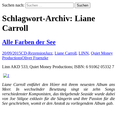
Suchen nach:
Schlagwort-Archiv: Liane
Carroll
Alle Farben der See
20/09/2015
CD-Rezension
Jazz
,
Liane Carroll
,
LINN
,
Quiet Money
Productions
Oliver Fraenzke
Linn AKD 533; Quiet Money Productions; ISBN: 6 91062 05332 7
Liane Carroll entführt den Hörer mit ihrem neuesten Album ans
Meer. In wechselnder Besetzung singt sie zehn Songs
verschiedenster Komponisten, das titelgebende Seaside wurde dabei
von Joe Stilgoe exklusiv für die Sängerin und ihre Passion für die
See geschrieben, womit er den Anstoß zu vorliegendem Album gab.