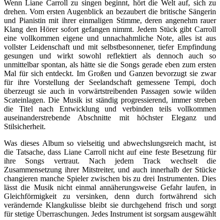
Wenn Liane Carroll zu singen beginnt, hört die Welt auf, sich zu
drehen. Vom ersten Augenblick an bezaubert die britische Sängerin
und Pianistin mit ihrer einmaligen Stimme, deren angenehm rauer
Klang den Hörer sofort gefangen nimmt. Jedem Stück gibt Carroll
eine vollkommen eigene und unnachahmliche Note, alles ist aus
vollster Leidenschaft und mit selbstbesonnener, tiefer Empfindung
gesungen und wirkt sowohl reflektiert als dennoch auch so
unmittelbar spontan, als hätte sie die Songs gerade eben zum ersten
Mal für sich entdeckt. Im Großen und Ganzen bevorzugt sie zwar
für ihre Vorstellung der Seelandschaft gemessene Tempi, doch
überzeugt sie auch in vorwärtstreibenden Passagen sowie wilden
Scateinlagen. Die Musik ist ständig progressierend, immer streben
die Titel nach Entwicklung und verbinden teils vollkommen
auseinanderstrebende Abschnitte mit höchster Eleganz und
Stilsicherheit.
Was dieses Album so vielseitig und abwechslungsreich macht, ist
die Tatsache, dass Liane Carroll nicht auf eine feste Besetzung für
ihre Songs vertraut. Nach jedem Track wechselt die
Zusammensetzung ihrer Mitstreiter, und auch innerhalb der Stücke
changieren manche Spieler zwischen bis zu drei Instrumenten. Dies
lässt die Musik nicht einmal annäherungsweise Gefahr laufen, in
Gleichförmigkeit zu versinken, denn durch fortwährend sich
verändernde Klangkulisse bleibt sie durchgehend frisch und sorgt
für stetige Überraschungen. Jedes Instrument ist sorgsam ausgewählt