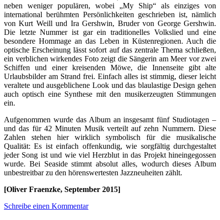
neben weniger populären, wobei „My Ship“ als einziges von
international berühmten Persönlichkeiten geschrieben ist, nämlich
von Kurt Weill und Ira Gershwin, Bruder von George Gershwin.
Die letzte Nummer ist gar ein traditionelles Volkslied und eine
besondere Hommage an das Leben in Küstenregionen. Auch die
optische Erscheinung lässt sofort auf das zentrale Thema schließen,
ein verblichen wirkendes Foto zeigt die Sängerin am Meer vor zwei
Schiffen und einer kreisenden Möwe, die Innenseite gibt alte
Urlaubsbilder am Strand frei. Einfach alles ist stimmig, dieser leicht
veraltete und ausgeblichene Look und das blaulastige Design gehen
auch optisch eine Synthese mit den musikerzeugten Stimmungen
ein.
Aufgenommen wurde das Album an insgesamt fünf Studiotagen –
und das für 42 Minuten Musik verteilt auf zehn Nummern. Diese
Zahlen stehen hier wirklich symbolisch für die musikalische
Qualität: Es ist einfach offenkundig, wie sorgfältig durchgestaltet
jeder Song ist und wie viel Herzblut in das Projekt hineingegossen
wurde. Bei Seaside stimmt absolut alles, wodurch dieses Album
unbestreitbar zu den hörenswertesten Jazzneuheiten zählt.
[Oliver Fraenzke, September 2015]
Schreibe einen Kommentar