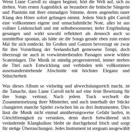
Wenn Liane Carroll zu singen beginnt, hört die Welt auf, sich zu
drehen. Vom ersten Augenblick an bezaubert die britische Sängerin
und Pianistin mit ihrer einmaligen Stimme, deren angenehm rauer
Klang den Hörer sofort gefangen nimmt. Jedem Stück gibt Carroll
eine vollkommen eigene und unnachahmliche Note, alles ist aus
vollster Leidenschaft und mit selbstbesonnener, tiefer Empfindung
gesungen und wirkt sowohl reflektiert als dennoch auch so
unmittelbar spontan, als hätte sie die Songs gerade eben zum ersten
Mal für sich entdeckt. Im Großen und Ganzen bevorzugt sie zwar
für ihre Vorstellung der Seelandschaft gemessene Tempi, doch
überzeugt sie auch in vorwärtstreibenden Passagen sowie wilden
Scateinlagen. Die Musik ist ständig progressierend, immer streben
die Titel nach Entwicklung und verbinden teils vollkommen
auseinanderstrebende Abschnitte mit höchster Eleganz und
Stilsicherheit.
Was dieses Album so vielseitig und abwechslungsreich macht, ist
die Tatsache, dass Liane Carroll nicht auf eine feste Besetzung für
ihre Songs vertraut. Nach jedem Track wechselt die
Zusammensetzung ihrer Mitstreiter, und auch innerhalb der Stücke
changieren manche Spieler zwischen bis zu drei Instrumenten. Dies
lässt die Musik nicht einmal annäherungsweise Gefahr laufen, in
Gleichförmigkeit zu versinken, denn durch fortwährend sich
verändernde Klangkulisse bleibt sie durchgehend frisch und sorgt
für stetige Überraschungen. Jedes Instrument ist sorgsam ausgewählt