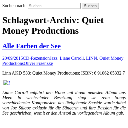
Suchen nach:
Schlagwort-Archiv: Quiet
Money Productions
Alle Farben der See
20/09/2015
CD-Rezension
Jazz
,
Liane Carroll
,
LINN
,
Quiet Money
Productions
Oliver Fraenzke
Linn AKD 533; Quiet Money Productions; ISBN: 6 91062 05332 7
Liane Carroll entführt den Hörer mit ihrem neuesten Album ans
Meer. In wechselnder Besetzung singt sie zehn Songs
verschiedenster Komponisten, das titelgebende Seaside wurde dabei
von Joe Stilgoe exklusiv für die Sängerin und ihre Passion für die
See geschrieben, womit er den Anstoß zu vorliegendem Album gab.