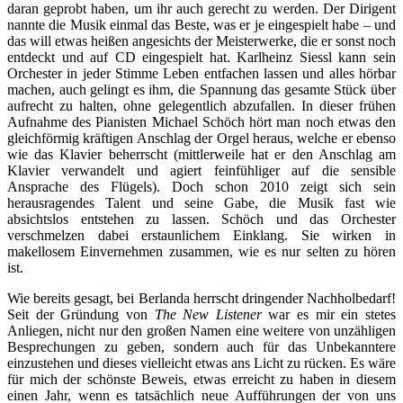
daran geprobt haben, um ihr auch gerecht zu werden. Der Dirigent
nannte die Musik einmal das Beste, was er je eingespielt habe – und
das will etwas heißen angesichts der Meisterwerke, die er sonst noch
entdeckt und auf CD eingespielt hat. Karlheinz Siessl kann sein
Orchester in jeder Stimme Leben entfachen lassen und alles hörbar
machen, auch gelingt es ihm, die Spannung das gesamte Stück über
aufrecht zu halten, ohne gelegentlich abzufallen. In dieser frühen
Aufnahme des Pianisten Michael Schöch hört man noch etwas den
gleichförmig kräftigen Anschlag der Orgel heraus, welche er ebenso
wie das Klavier beherrscht (mittlerweile hat er den Anschlag am
Klavier verwandelt und agiert feinfühliger auf die sensible
Ansprache des Flügels). Doch schon 2010 zeigt sich sein
herausragendes Talent und seine Gabe, die Musik fast wie
absichtslos entstehen zu lassen. Schöch und das Orchester
verschmelzen dabei erstaunlichem Einklang. Sie wirken in
makellosem Einvernehmen zusammen, wie es nur selten zu hören
ist.
Wie bereits gesagt, bei Berlanda herrscht dringender Nachholbedarf!
Seit der Gründung von
The New Listener
war es mir ein stetes
Anliegen, nicht nur den großen Namen eine weitere von unzähligen
Besprechungen zu geben, sondern auch für das Unbekanntere
einzustehen und dieses vielleicht etwas ans Licht zu rücken. Es wäre
für mich der schönste Beweis, etwas erreicht zu haben in diesem
einen Jahr, wenn es tatsächlich neue Aufführungen der von uns