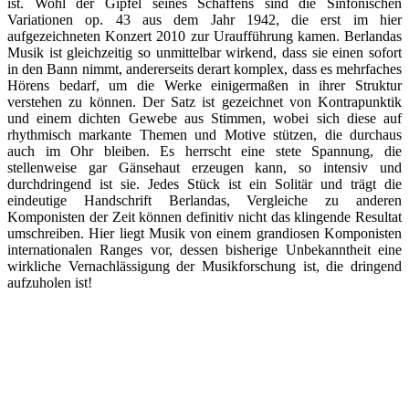
ist. Wohl der Gipfel seines Schaffens sind die Sinfonischen
Variationen op. 43 aus dem Jahr 1942, die erst im hier
aufgezeichneten Konzert 2010 zur Uraufführung kamen. Berlandas
Musik ist gleichzeitig so unmittelbar wirkend, dass sie einen sofort
in den Bann nimmt, andererseits derart komplex, dass es mehrfaches
Hörens bedarf, um die Werke einigermaßen in ihrer Struktur
verstehen zu können. Der Satz ist gezeichnet von Kontrapunktik
und einem dichten Gewebe aus Stimmen, wobei sich diese auf
rhythmisch markante Themen und Motive stützen, die durchaus
auch im Ohr bleiben. Es herrscht eine stete Spannung, die
stellenweise gar Gänsehaut erzeugen kann, so intensiv und
durchdringend ist sie. Jedes Stück ist ein Solitär und trägt die
eindeutige Handschrift Berlandas, Vergleiche zu anderen
Komponisten der Zeit können definitiv nicht das klingende Resultat
umschreiben. Hier liegt Musik von einem grandiosen Komponisten
internationalen Ranges vor, dessen bisherige Unbekanntheit eine
wirkliche Vernachlässigung der Musikforschung ist, die dringend
aufzuholen ist!