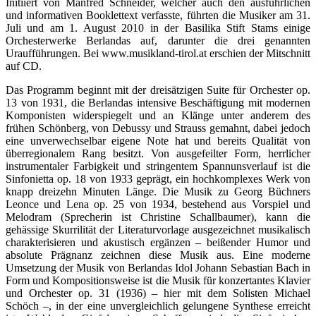
Initiiert von Manfred Schneider, welcher auch den ausführlichen
und informativen Booklettext verfasste, führten die Musiker am 31.
Juli und am 1. August 2010 in der Basilika Stift Stams einige
Orchesterwerke Berlandas auf, darunter die drei genannten
Uraufführungen. Bei www.musikland-tirol.at erschien der Mitschnitt
auf CD.
Das Programm beginnt mit der dreisätzigen Suite für Orchester op.
13 von 1931, die Berlandas intensive Beschäftigung mit modernen
Komponisten widerspiegelt und an Klänge unter anderem des
frühen Schönberg, von Debussy und Strauss gemahnt, dabei jedoch
eine unverwechselbar eigene Note hat und bereits Qualität von
überregionalem Rang besitzt. Von ausgefeilter Form, herrlicher
instrumentaler Farbigkeit und stringentem Spannunsverlauf ist die
Sinfonietta op. 18 von 1933 geprägt, ein hochkomplexes Werk von
knapp dreizehn Minuten Länge. Die Musik zu Georg Büchners
Leonce und Lena op. 25 von 1934, bestehend aus Vorspiel und
Melodram (Sprecherin ist Christine Schallbaumer), kann die
gehässige Skurrilität der Literaturvorlage ausgezeichnet musikalisch
charakterisieren und akustisch ergänzen – beißender Humor und
absolute Prägnanz zeichnen diese Musik aus. Eine moderne
Umsetzung der Musik von Berlandas Idol Johann Sebastian Bach in
Form und Kompositionsweise ist die Musik für konzertantes Klavier
und Orchester op. 31 (1936) – hier mit dem Solisten Michael
Schöch –, in der eine unvergleichlich gelungene Synthese erreicht