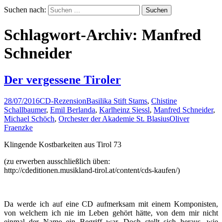
Suchen nach:
Schlagwort-Archiv: Manfred
Schneider
Der vergessene Tiroler
28/07/2016
CD-Rezension
Basilika Stift Stams
,
Chistine
Schallbaumer
,
Emil Berlanda
,
Karlheinz Siessl
,
Manfred Schneider
,
Michael Schöch
,
Orchester der Akademie St. Blasius
Oliver
Fraenzke
Klingende Kostbarkeiten aus Tirol 73
(zu erwerben ausschließlich üben:
http://cdeditionen.musikland-tirol.at/content/cds-kaufen/)
Da werde ich auf eine CD aufmerksam mit einem Komponisten,
von welchem ich nie im Leben gehört hätte, von dem mir nicht
einmal der Name ein Begriff war. Doch stellt sich heraus, wie