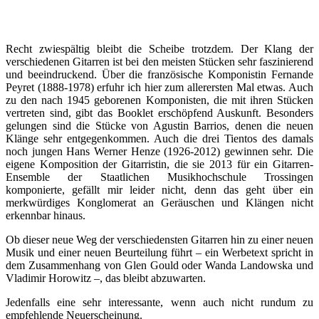
Recht zwiespältig bleibt die Scheibe trotzdem. Der Klang der
verschiedenen Gitarren ist bei den meisten Stücken sehr faszinierend
und beeindruckend. Über die französische Komponistin Fernande
Peyret (1888-1978) erfuhr ich hier zum allerersten Mal etwas. Auch
zu den nach 1945 geborenen Komponisten, die mit ihren Stücken
vertreten sind, gibt das Booklet erschöpfend Auskunft. Besonders
gelungen sind die Stücke von Agustin Barrios, denen die neuen
Klänge sehr entgegenkommen. Auch die drei Tientos des damals
noch jungen Hans Werner Henze (1926-2012) gewinnen sehr. Die
eigene Komposition der Gitarristin, die sie 2013 für ein Gitarren-
Ensemble der Staatlichen Musikhochschule Trossingen
komponierte, gefällt mir leider nicht, denn das geht über ein
merkwürdiges Konglomerat an Geräuschen und Klängen nicht
erkennbar hinaus.
Ob dieser neue Weg der verschiedensten Gitarren hin zu einer neuen
Musik und einer neuen Beurteilung führt – ein Werbetext spricht in
dem Zusammenhang von Glen Gould oder Wanda Landowska und
Vladimir Horowitz –, das bleibt abzuwarten.
Jedenfalls eine sehr interessante, wenn auch nicht rundum zu
empfehlende Neuerscheinung.