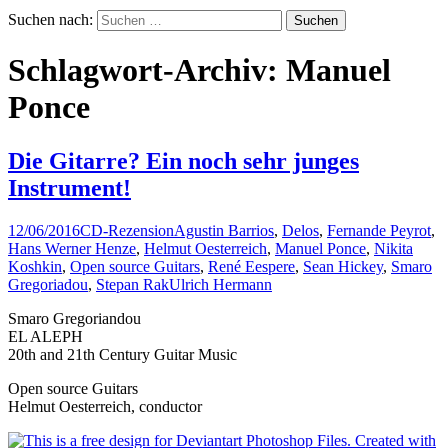
Suchen nach:
Schlagwort-Archiv: Manuel
Ponce
Die Gitarre? Ein noch sehr junges
Instrument!
12/06/2016
CD-Rezension
Agustin Barrios
,
Delos
,
Fernande Peyrot
,
Hans Werner Henze
,
Helmut Oesterreich
,
Manuel Ponce
,
Nikita
Koshkin
,
Open source Guitars
,
René Eespere
,
Sean Hickey
,
Smaro
Gregoriadou
,
Stepan Rak
Ulrich Hermann
Smaro Gregoriandou
EL ALEPH
20th and 21th Century Guitar Music
Open source Guitars
Helmut Oesterreich, conductor