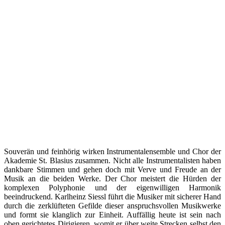
Souverän und feinhörig wirken Instrumentalensemble und Chor der
Akademie St. Blasius zusammen. Nicht alle Instrumentalisten haben
dankbare Stimmen und gehen doch mit Verve und Freude an der
Musik an die beiden Werke. Der Chor meistert die Hürden der
komplexen Polyphonie und der eigenwilligen Harmonik
beeindruckend. Karlheinz Siessl führt die Musiker mit sicherer Hand
durch die zerklüfteten Gefilde dieser anspruchsvollen Musikwerke
und formt sie klanglich zur Einheit. Auffällig heute ist sein nach
oben gerichtetes Dirigieren, womit er über weite Strecken selbst den