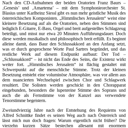
Nach den CD-Aufnahmen der beiden Oratorien Franz Baurs –
‚Genesis’ und ‚Amartema’ – mit dem Symphonieorchester St.
Blasius unter Karlheinz Siessl gibt es nun mehr geistliche Musik des
österreichischen Komponisten. „Himmlisches Jerusalem“ weist eine
kleinere Besetzung auf als die Oratorien, neben den Stimmen sind
lediglich E-Gitarre, E-Bass, Orgel und breit aufgestelltes Schlagzeug
beteiligt, und misst nur etwa 20 Minuten Aufführungsdauer. Doch
diese werden musikalisch und philosophisch breit erfüllt. Es beginnt
alleine damit, dass Baur den Schlussakkord an den Anfang setzt,
was er durch gesprochene Worte Paul Sartres begründet, und das
restliche Werk auf diesem Endpunkt aufbaut: Der Tod –
„Schlussakkord“ – ist nicht das Ende des Seins, die Existenz wirkt
weiter fort. „Himmlisches Jerusalem“ ist flächig gestaltet mit
Schwerpunkt auf die menschliche Stimme. Trotz der kleinen
Besetzung entsteht eine voluminöse Atmosphäre, was vor allem aus
dem nuancierten Wechselspiel zwischen Chor und Schlagwerk
resultiert. Die Solisten werden geschickt in den Chorapparat
eingebunden, besonders die lupenreine Stimme des Soprans und
auch die als Fernstimme von der Kanzel aus verwendete
Tenorstimme begeistern.
Zweiundvierzig Jahre nach der Entstehung des Requiems von
Alfred Schnittke findet es seinen Weg auch nach Österreich und
lässt mich nun doch fragen: Warum eigentlich nicht früher? Die
vierzehn kurzen Sätze bestechen allesamt mit enormem