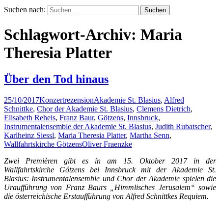
Suchen nach:
Schlagwort-Archiv: Maria
Theresia Platter
Über den Tod hinaus
25/10/2017
Konzertrezension
Akademie St. Blasius
,
Alfred
Schnittke
,
Chor der Akademie St. Blasius
,
Clemens Dietrich
,
Elisabeth Reheis
,
Franz Baur
,
Götzens
,
Innsbruck
,
Instrumentalensemble der Akademie St. Blasius
,
Judith Rubatscher
,
Karlheinz Siessl
,
Maria Theresia Platter
,
Martha Senn
,
Wallfahrtskirche Götzens
Oliver Fraenzke
Zwei Premièren gibt es in am 15. Oktober 2017 in der
Wallfahrtskirche Götzens bei Innsbruck mit der Akademie St.
Blasius: Instrumentalensemble und Chor der Akademie spielen die
Uraufführung von Franz Baurs „Himmlisches Jerusalem“ sowie
die österreichische Erstaufführung von Alfred Schnittkes Requiem.