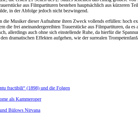
erstücke aus Filmpartituren bestehen hauptsächlich aus kürzeren Teilen
älde, in der Abfolge jedoch nicht bezwingend.
 die Musiker dieser Aufnahme ihren Zweck vollends erfüllen: hoch ex
em die frei aneinandergereihten Trauerstücke aus Filmpartituren, da e
isch, allerdings auch ohne sich einstellende Ruhe, da hierfür die Spann
 den dramatischen Effekten aufgehen, wie der surrealen Trompetenfan
u fractibili“ (1898) und die Folgen
Salome als Kammeroper
s und Bülows Nirvana