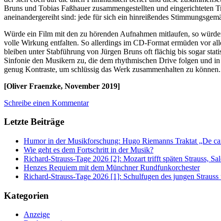
Bruns und Tobias Faßhauer zusammengestellten und eingerichteten Trau
aneinandergereiht sind: jede für sich ein hinreißendes Stimmungsgem
Würde ein Film mit den zu hörenden Aufnahmen mitlaufen, so würden
volle Wirkung entfalten. So allerdings im CD-Format ermüden vor all
bleiben unter Stabführung von Jürgen Bruns oft flächig bis sogar stat
Sinfonie den Musikern zu, die dem rhythmischen Drive folgen und in
genug Kontraste, um schlüssig das Werk zusammenhalten zu können.
[Oliver Fraenzke, November 2019]
Schreibe einen Kommentar
Letzte Beiträge
Humor in der Musikforschung: Hugo Riemanns Traktat „De cant
Wie geht es dem Fortschritt in der Musik?
Richard-Strauss-Tage 2026 [2]: Mozart trifft späten Strauss, 
Henzes Requiem mit dem Münchner Rundfunkorchester
Richard-Strauss-Tage 2026 [1]: Schulfugen des jungen Straus
Kategorien
Anzeige