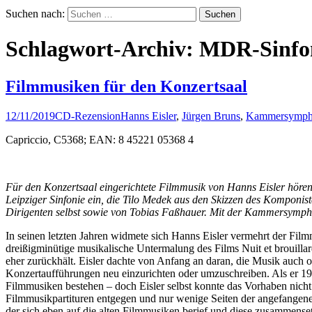
Suchen nach:
Schlagwort-Archiv: MDR-Sinfon
Filmmusiken für den Konzertsaal
12/11/2019
CD-Rezension
Hanns Eisler
,
Jürgen Bruns
,
Kammersympho
Capriccio, C5368; EAN: 8 45221 05368 4
Für den Konzertsaal eingerichtete Filmmusik von Hanns Eisler höre
Leipziger Sinfonie ein, die Tilo Medek aus den Skizzen des Komponiste
Dirigenten selbst sowie von Tobias Faßhauer. Mit der Kammersympho
In seinen letzten Jahren widmete sich Hanns Eisler vermehrt der Filmmu
dreißigminütige musikalische Untermalung des Films Nuit et brouillar
eher zurückhält. Eisler dachte von Anfang an daran, die Musik auch 
Konzertaufführungen neu einzurichten oder umzuschreiben. Als er 1959
Filmmusiken bestehen – doch Eisler selbst konnte das Vorhaben nicht
Filmmusikpartituren entgegen und nur wenige Seiten der angefangen
der sich eben auf die alten Filmmusiken berief und diese zusammensetz