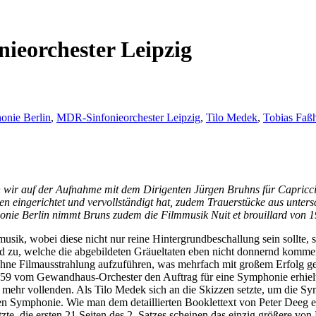
ieorchester Leipzig
nie Berlin
,
MDR-Sinfonieorchester Leipzig
,
Tilo Medek
,
Tobias Faß
n wir auf der Aufnahme mit dem Dirigenten Jürgen Bruhns für Capricc
n eingerichtet und vervollständigt hat, zudem Trauerstücke aus untersc
nie Berlin nimmt Bruns zudem die Filmmusik Nuit et brouillard von 1
sik, wobei diese nicht nur reine Hintergrundbeschallung sein sollte, son
d zu, welche die abgebildeten Gräueltaten eben nicht donnernd kommenti
ohne Filmausstrahlung aufzuführen, was mehrfach mit großem Erfolg ge
 vom Gewandhaus-Orchester den Auftrag für eine Symphonie erhielt, sol
 mehr vollenden. Als Tilo Medek sich an die Skizzen setzte, um die Sy
en Symphonie. Wie man dem detaillierten Booklettext von Peter Deeg 
te, die ersten 21 Seiten des 2. Satzes scheinen das einzig größere von