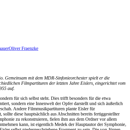
hauer
Oliver Fraenzke
io. Gemeinsam mit dem MDR-Sinfonieorchester spielt er die
hiedlichen Filmpartituren der letzten Jahre Eislers, eingerichtet vom
955 auf.
dern für sich selbst steht. Dies trifft besonders für die etwa
ert, sondern eine Innenwelt der Opfer darstellt und sich äußerlich
schah. Andere Filmmusikpartituren plante Eisler für
lte diese hauptsächlich aus Abschnitten bereits fertiggestellter
mphonie zu rekonstruieren, fielen ihm aus dem Ordner vor allem
entnehmen kann, ist eigentlich Medek der Hauptautor der Symphonie,
 Eisler selbst niedergeschriebene Fragment zu sein. Die von Jürgen