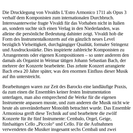
Die Drucklegung von Vivaldis L’Estro Armonico 1711 als Opus 3
verhalf dem Komponisten zum internationalen Durchbruch.
Interessanterweise fragte Vivaldi für das Vorhaben nicht in Italien
an, sondern suchte sich einen Verlag in den Niederlanden, was
alleine die persönliche Bedeutung dahinter zeigt. Vivaldi hob die
Form des Instrumentalkonzerts auf ein gänzlich neues Level
bezüglich Vielseitigkeit, durchgängiger Qualität, formaler Stringenz
und Ausdrucksstärke. Dies inspirierte zahlreiche Komponisten zu
Arrangements oder eigenen Kompositionen – so unter anderem den
damals als Organist in Weimar tätigen Johann Sebastian Bach, der
mehrere der Konzerte bearbeitete. Das zehnte Konzert arrangierte
Bach etwa 20 Jahre später, was den enormen Einfluss dieser Musik
auf ihn unterstreicht.
Bearbeitungen waren zur Zeit des Barocks eine landläufige Praxis,
da zum einen die Ensembles keiner festen Instrumentation
unterlagen, man also entsprechend die Werke für die eigenen
Instrumente anpassen musste, und zum anderen die Musik nicht wie
heute als unveränderbarer Monolith betrachtet wurde. Das Ensemble
Armoniosa greift diese Technik auf und bearbeitete die zwölf
Konzerte für ihr fünf Instrumente: Cembalo, Orgel, Geige,
fünfsaitiges Cello „Piccolo“ und Cello. Für die Aufnahmen
verwendeten die Musiker insgesamt sechs Cembali und zwei