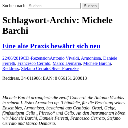
Suchen nach:
Schlagwort-Archiv: Michele
Barchi
Eine alte Praxis bewährt sich neu
22/06/2019
CD-Rezension
Antonio Vivaldi
,
Armoniosa
,
Daniele
Ferretti
,
Francesco Cerrato
,
Marco Demaria
,
Michele Barchi
,
Reddress
,
Stefano Cerrato
Oliver Fraenzke
Reddress, 34-011906; EAN: 8 056151 200013
Michele Barchi arrangierte die zwölf Concerti, die Antonio Vivaldis
in seinem L’Estro Armonico op. 3 bündelte, für die Besetzung seines
Ensembles, Armoniosa, bestehend aus Cembalo, Orgel, Geige,
fünfsaitigem Cello „Piccolo“ und Cello. An den Instrumenten hören
wir Michele Barchi, Daniele Ferretti, Francesco Cerrato, Stefano
Cerrato und Marco Demaria.