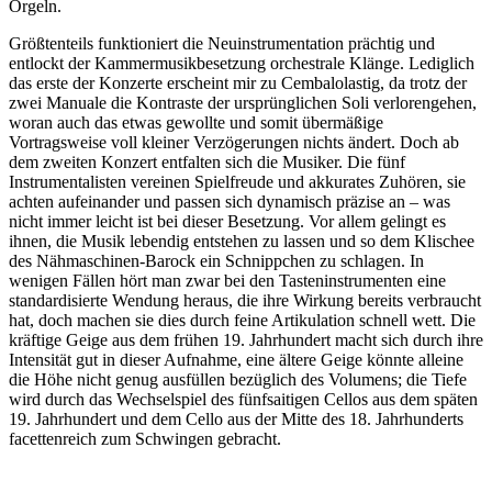
Orgeln.
Größtenteils funktioniert die Neuinstrumentation prächtig und
entlockt der Kammermusikbesetzung orchestrale Klänge. Lediglich
das erste der Konzerte erscheint mir zu Cembalolastig, da trotz der
zwei Manuale die Kontraste der ursprünglichen Soli verlorengehen,
woran auch das etwas gewollte und somit übermäßige
Vortragsweise voll kleiner Verzögerungen nichts ändert. Doch ab
dem zweiten Konzert entfalten sich die Musiker. Die fünf
Instrumentalisten vereinen Spielfreude und akkurates Zuhören, sie
achten aufeinander und passen sich dynamisch präzise an – was
nicht immer leicht ist bei dieser Besetzung. Vor allem gelingt es
ihnen, die Musik lebendig entstehen zu lassen und so dem Klischee
des Nähmaschinen-Barock ein Schnippchen zu schlagen. In
wenigen Fällen hört man zwar bei den Tasteninstrumenten eine
standardisierte Wendung heraus, die ihre Wirkung bereits verbraucht
hat, doch machen sie dies durch feine Artikulation schnell wett. Die
kräftige Geige aus dem frühen 19. Jahrhundert macht sich durch ihre
Intensität gut in dieser Aufnahme, eine ältere Geige könnte alleine
die Höhe nicht genug ausfüllen bezüglich des Volumens; die Tiefe
wird durch das Wechselspiel des fünfsaitigen Cellos aus dem späten
19. Jahrhundert und dem Cello aus der Mitte des 18. Jahrhunderts
facettenreich zum Schwingen gebracht.