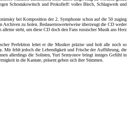
egen Schostakowitsch und Prokofieff: volles Blech, Schlagwerk und
Slonimsky bei Komposition der 2. Symphonie schon auf die 50 zuging
den Archiven zu holen. Bedauernswerterweise überzeugt die CD weder
ch alleine steht, um diese CD doch den Fans russischer Musik ans Herz
her Perfektion leitet er die Musiker präzise und holt alle noch so
. Mir fehlt jedoch die Lebendigkeit und Frische der Aufführung, die
en allerdings die Solisten, Yuri Semyonov bringt inniges Gefühl in
ernigkeit in die Kantate, präsent geben sich ihre Stimmen.