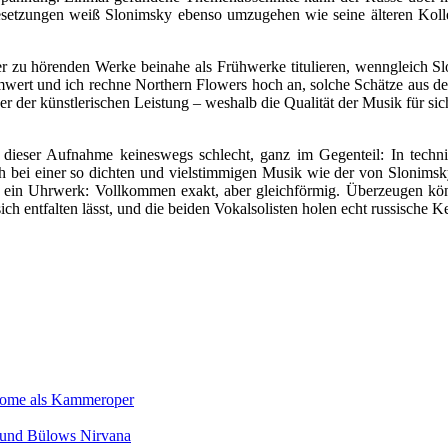
Besetzungen weiß Slonimsky ebenso umzugehen wie seine älteren Koll
ier zu hörenden Werke beinahe als Frühwerke titulieren, wenngleich 
ammwert und ich rechne Northern Flowers hoch an, solche Schätze aus 
der der künstlerischen Leistung – weshalb die Qualität der Musik für si
 dieser Aufnahme keineswegs schlecht, ganz im Gegenteil: In technisc
h bei einer so dichten und vielstimmigen Musik wie der von Slonimsky
st ein Uhrwerk: Vollkommen exakt, aber gleichförmig. Überzeugen könn
sich entfalten lässt, und die beiden Vokalsolisten holen echt russische K
Salome als Kammeroper
s und Bülows Nirvana