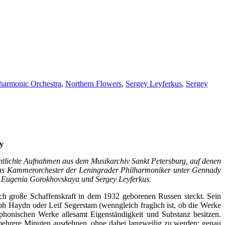
harmonic Orchestra
,
Northern Flowers
,
Sergey Leyferkus
,
Sergey
y
ntlichte Aufnahmen aus dem Musikarchiv Sankt Petersburg, auf denen
 das Kammerorchester der Leningrader Philharmoniker unter Gennady
en Eugenia Gorokhovskaya und Sergey Leyferkus.
ch große Schaffenskraft in dem 1932 geborenen Russen steckt. Sein
h Haydn oder Leif Segerstam (wenngleich fraglich ist, ob die Werke
phonischen Werke allesamt Eigenständigkeit und Substanz besitzen.
mehrere Minuten ausdehnen, ohne dabei langweilig zu werden; genau