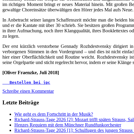
im richtigen Moment bringt er neues Material hinein. Mit großen 
gewaltige Choreinsätze überwältigen den Hörer jedes Mal aufs Neue.
In Anbetracht seiner langen Schaffenszeit möchte man die beiden h
und er die Kantate mit über 30 schrieb. Sie besitzen großen Progr
in ihrer Aufmachung, noch ihrer Klangqualität, ihres Booklettextes o
zu legen.
Der erst kürzlich verstorbene Gennady Rozhdestvensky dirigiert in
verborgenen Stimmen in den Vordergrund – und dies ist nicht einfac
hier einer Oberflächlichkeit und Routine weicht. Rozhdestvensky i
seine Orgelpartie und sticht regelrecht hervor, indem er seine Klänge 
[Oliver Fraenzke, Juli 2018]
Bestellen bei jpc
Schreibe einen Kommentar
Letzte Beiträge
Wie geht es dem Fortschritt in der Musik?
Richard-Strauss-Tage 2026 [2]: Mozart trifft späten Strauss, 
Henzes Requiem mit dem Münchner Rundfunkorchester
Richard-Strauss-Tage 2026 [1]: Schulfugen des jungen Straus