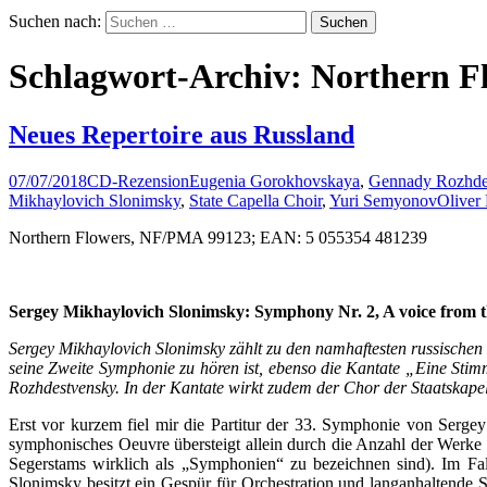
Suchen nach:
Schlagwort-Archiv: Northern F
Neues Repertoire aus Russland
07/07/2018
CD-Rezension
Eugenia Gorokhovskaya
,
Gennady Rozhde
Mikhaylovich Slonimsky
,
State Capella Choir
,
Yuri Semyonov
Oliver
Northern Flowers, NF/PMA 99123; EAN: 5 055354 481239
Sergey Mikhaylovich Slonimsky: Symphony Nr. 2, A voice from
Sergey Mikhaylovich Slonimsky zählt zu den namhaftesten russische
seine Zweite Symphonie zu hören ist, ebenso die Kantate „Eine St
Rozhdestvensky. In der Kantate wirkt zudem der Chor der Staatskape
Erst vor kurzem fiel mir die Partitur der 33. Symphonie von Serg
symphonisches Oeuvre übersteigt allein durch die Anzahl der Werke
Segerstams wirklich als „Symphonien“ zu bezeichnen sind). Im Fal
Slonimsky besitzt ein Gespür für Orchestration und langanhaltend