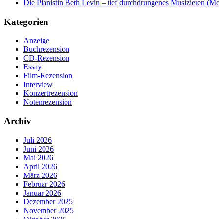
Die Pianistin Beth Levin – tief durchdrungenes Musizieren (Mo
Kategorien
Anzeige
Buchrezension
CD-Rezension
Essay
Film-Rezension
Interview
Konzertrezension
Notenrezension
Archiv
Juli 2026
Juni 2026
Mai 2026
April 2026
März 2026
Februar 2026
Januar 2026
Dezember 2025
November 2025