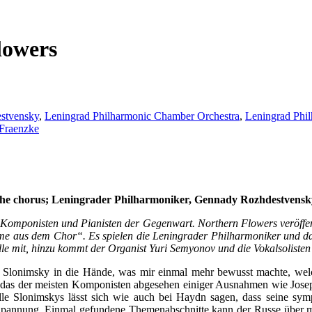
lowers
stvensky
,
Leningrad Philharmonic Chamber Orchestra
,
Leningrad Phil
 Fraenzke
 the chorus; Leningrader Philharmoniker, Gennady Rozhdestvensk
n Komponisten und Pianisten der Gegenwart. Northern Flowers veröffe
imme aus dem Chor“. Es spielen die Leningrader Philharmoniker und
lle mit, hinzu kommt der Organist Yuri Semyonov und die Vokalsolist
ey Slonimsky in die Hände, was mir einmal mehr bewusst machte, wel
 das der meisten Komponisten abgesehen einiger Ausnahmen wie Josep
le Slonimskys lässt sich wie auch bei Haydn sagen, dass seine sym
e Spannung. Einmal gefundene Themenabschnitte kann der Russe über 