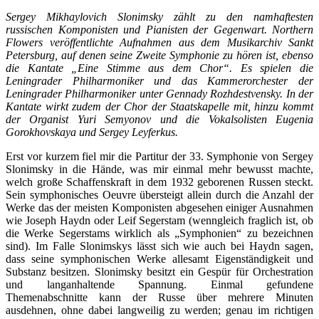
Sergey Mikhaylovich Slonimsky zählt zu den namhaftesten
russischen Komponisten und Pianisten der Gegenwart. Northern
Flowers veröffentlichte Aufnahmen aus dem Musikarchiv Sankt
Petersburg, auf denen seine Zweite Symphonie zu hören ist, ebenso
die Kantate „Eine Stimme aus dem Chor“. Es spielen die
Leningrader Philharmoniker und das Kammerorchester der
Leningrader Philharmoniker unter Gennady Rozhdestvensky. In der
Kantate wirkt zudem der Chor der Staatskapelle mit, hinzu kommt
der Organist Yuri Semyonov und die Vokalsolisten Eugenia
Gorokhovskaya und Sergey Leyferkus.
Erst vor kurzem fiel mir die Partitur der 33. Symphonie von Sergey
Slonimsky in die Hände, was mir einmal mehr bewusst machte,
welch große Schaffenskraft in dem 1932 geborenen Russen steckt.
Sein symphonisches Oeuvre übersteigt allein durch die Anzahl der
Werke das der meisten Komponisten abgesehen einiger Ausnahmen
wie Joseph Haydn oder Leif Segerstam (wenngleich fraglich ist, ob
die Werke Segerstams wirklich als „Symphonien“ zu bezeichnen
sind). Im Falle Slonimskys lässt sich wie auch bei Haydn sagen,
dass seine symphonischen Werke allesamt Eigenständigkeit und
Substanz besitzen. Slonimsky besitzt ein Gespür für Orchestration
und langanhaltende Spannung. Einmal gefundene
Themenabschnitte kann der Russe über mehrere Minuten
ausdehnen, ohne dabei langweilig zu werden; genau im richtigen