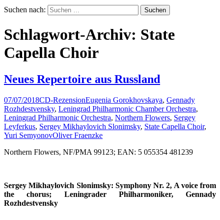
Suchen nach:
Schlagwort-Archiv: State
Capella Choir
Neues Repertoire aus Russland
07/07/2018
CD-Rezension
Eugenia Gorokhovskaya
,
Gennady
Rozhdestvensky
,
Leningrad Philharmonic Chamber Orchestra
,
Leningrad Philharmonic Orchestra
,
Northern Flowers
,
Sergey
Leyferkus
,
Sergey Mikhaylovich Slonimsky
,
State Capella Choir
,
Yuri Semyonov
Oliver Fraenzke
Northern Flowers, NF/PMA 99123; EAN: 5 055354 481239
Sergey Mikhaylovich Slonimsky: Symphony Nr. 2, A voice from
the chorus; Leningrader Philharmoniker, Gennady
Rozhdestvensky