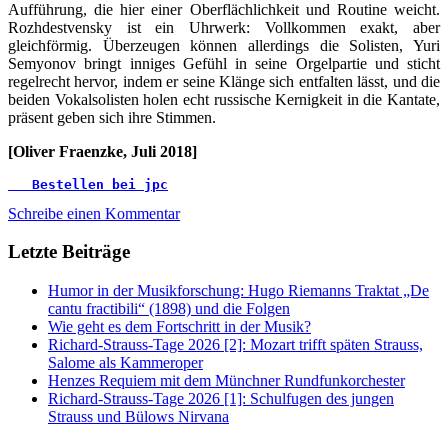
Aufführung, die hier einer Oberflächlichkeit und Routine weicht.
Rozhdestvensky ist ein Uhrwerk: Vollkommen exakt, aber
gleichförmig. Überzeugen können allerdings die Solisten, Yuri
Semyonov bringt inniges Gefühl in seine Orgelpartie und sticht
regelrecht hervor, indem er seine Klänge sich entfalten lässt, und die
beiden Vokalsolisten holen echt russische Kernigkeit in die Kantate,
präsent geben sich ihre Stimmen.
[Oliver Fraenzke, Juli 2018]
Bestellen bei jpc
Schreibe einen Kommentar
Letzte Beiträge
Humor in der Musikforschung: Hugo Riemanns Traktat „De
cantu fractibili“ (1898) und die Folgen
Wie geht es dem Fortschritt in der Musik?
Richard-Strauss-Tage 2026 [2]: Mozart trifft späten Strauss,
Salome als Kammeroper
Henzes Requiem mit dem Münchner Rundfunkorchester
Richard-Strauss-Tage 2026 [1]: Schulfugen des jungen
Strauss und Bülows Nirvana