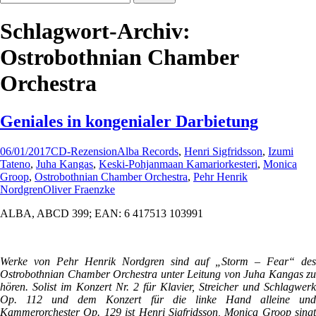
nach:
Schlagwort-Archiv:
Ostrobothnian Chamber
Orchestra
Geniales in kongenialer Darbietung
06/01/2017
CD-Rezension
Alba Records
,
Henri Sigfridsson
,
Izumi
Tateno
,
Juha Kangas
,
Keski-Pohjanmaan Kamariorkesteri
,
Monica
Groop
,
Ostrobothnian Chamber Orchestra
,
Pehr Henrik
Nordgren
Oliver Fraenzke
ALBA, ABCD 399; EAN: 6 417513 103991
Werke von Pehr Henrik Nordgren sind auf „Storm – Fear“ des
Ostrobothnian Chamber Orchestra unter Leitung von Juha Kangas zu
hören. Solist im Konzert Nr. 2 für Klavier, Streicher und Schlagwerk
Op. 112 und dem Konzert für die linke Hand alleine und
Kammerorchester Op. 129 ist Henri Sigfridsson, Monica Groop singt