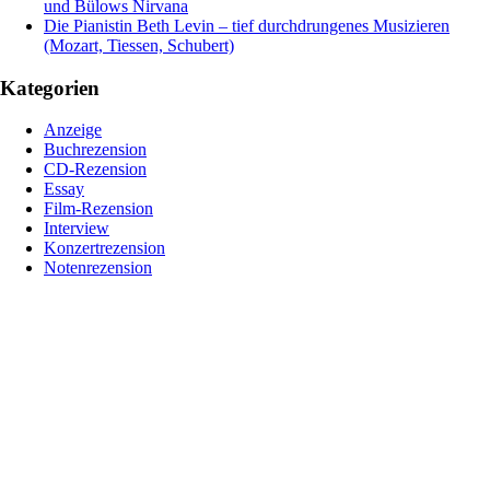
und Bülows Nirvana
Die Pianistin Beth Levin – tief durchdrungenes Musizieren
(Mozart, Tiessen, Schubert)
Kategorien
Anzeige
Buchrezension
CD-Rezension
Essay
Film-Rezension
Interview
Konzertrezension
Notenrezension