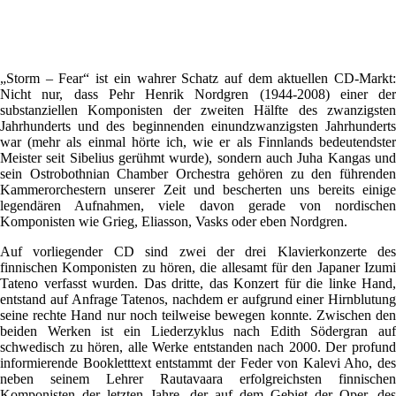
„Storm – Fear“ ist ein wahrer Schatz auf dem aktuellen CD-Markt:
Nicht nur, dass Pehr Henrik Nordgren (1944-2008) einer der
substanziellen Komponisten der zweiten Hälfte des zwanzigsten
Jahrhunderts und des beginnenden einundzwanzigsten Jahrhunderts
war (mehr als einmal hörte ich, wie er als Finnlands bedeutendster
Meister seit Sibelius gerühmt wurde), sondern auch Juha Kangas und
sein Ostrobothnian Chamber Orchestra gehören zu den führenden
Kammerorchestern unserer Zeit und bescherten uns bereits einige
legendären Aufnahmen, viele davon gerade von nordischen
Komponisten wie Grieg, Eliasson, Vasks oder eben Nordgren.
Auf vorliegender CD sind zwei der drei Klavierkonzerte des
finnischen Komponisten zu hören, die allesamt für den Japaner Izumi
Tateno verfasst wurden. Das dritte, das Konzert für die linke Hand,
entstand auf Anfrage Tatenos, nachdem er aufgrund einer Hirnblutung
seine rechte Hand nur noch teilweise bewegen konnte. Zwischen den
beiden Werken ist ein Liederzyklus nach Edith Södergran auf
schwedisch zu hören, alle Werke entstanden nach 2000. Der profund
informierende Bookletttext entstammt der Feder von Kalevi Aho, des
neben seinem Lehrer Rautavaara erfolgreichsten finnischen
Komponisten der letzten Jahre, der auf dem Gebiet der Oper, des