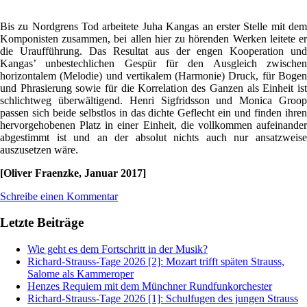
Bis zu Nordgrens Tod arbeitete Juha Kangas an erster Stelle mit dem
Komponisten zusammen, bei allen hier zu hörenden Werken leitete er
die Uraufführung. Das Resultat aus der engen Kooperation und
Kangas’ unbestechlichen Gespür für den Ausgleich zwischen
horizontalem (Melodie) und vertikalem (Harmonie) Druck, für Bogen
und Phrasierung sowie für die Korrelation des Ganzen als Einheit ist
schlichtweg überwältigend. Henri Sigfridsson und Monica Groop
passen sich beide selbstlos in das dichte Geflecht ein und finden ihren
hervorgehobenen Platz in einer Einheit, die vollkommen aufeinander
abgestimmt ist und an der absolut nichts auch nur ansatzweise
auszusetzen wäre.
[Oliver Fraenzke, Januar 2017]
Schreibe einen Kommentar
Letzte Beiträge
Wie geht es dem Fortschritt in der Musik?
Richard-Strauss-Tage 2026 [2]: Mozart trifft späten Strauss,
Salome als Kammeroper
Henzes Requiem mit dem Münchner Rundfunkorchester
Richard-Strauss-Tage 2026 [1]: Schulfugen des jungen Strauss