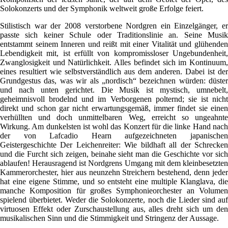
Solokonzerts und der Symphonik weltweit große Erfolge feiert.
Stilistisch war der 2008 verstorbene Nordgren ein Einzelgänger, er
passte sich keiner Schule oder Traditionslinie an. Seine Musik
entstammt seinem Inneren und reißt mit einer Vitalität und glühenden
Lebendigkeit mit, ist erfüllt von kompromissloser Ungebundenheit,
Zwanglosigkeit und Natürlichkeit. Alles befindet sich im Kontinuum,
eines resultiert wie selbstverständlich aus dem anderen. Dabei ist der
Grundgestus das, was wir als „nordisch“ bezeichnen würden: düster
und nach unten gerichtet. Die Musik ist mystisch, umnebelt,
geheimnisvoll brodelnd und im Verborgenen polternd; sie ist nicht
direkt und schon gar nicht erwartungsgemäß, immer findet sie einen
verhüllten und doch unmittelbaren Weg, erreicht so ungeahnte
Wirkung. Am dunkelsten ist wohl das Konzert für die linke Hand nach
der von Lafcadio Hearn aufgezeichneten japanischen
Geistergeschichte Der Leichenreiter: Wie bildhaft all der Schrecken
und die Furcht sich zeigen, beinahe sieht man die Geschichte vor sich
ablaufen! Herausragend ist Nordgrens Umgang mit dem kleinbesetzten
Kammerorchester, hier aus neunzehn Streichern bestehend, denn jeder
hat eine eigene Stimme, und so entsteht eine multiple Klanglava, die
manche Komposition für großes Symphonieorchester an Volumen
spielend überbietet. Weder die Solokonzerte, noch die Lieder sind auf
virtuosen Effekt oder Zurschaustellung aus, alles dreht sich um den
musikalischen Sinn und die Stimmigkeit und Stringenz der Aussage.