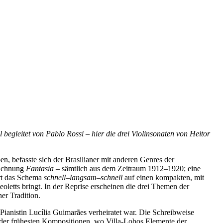
begleitet von Pablo Rossi – hier die drei Violinsonaten von Heitor
 befasste sich der Brasilianer mit anderen Genres der
eichnung
Fantasia
– sämtlich aus dem Zeitraum 1912–1920; eine
ert das Schema
schnell–langsam–schnell
auf einen kompakten, mit
eoletts bringt. In der Reprise erscheinen die drei Themen der
er Tradition.
 Pianistin Lucília Guimarães verheiratet war. Die Schreibweise
ine der frühesten Kompositionen, wo Villa-Lobos Elemente der