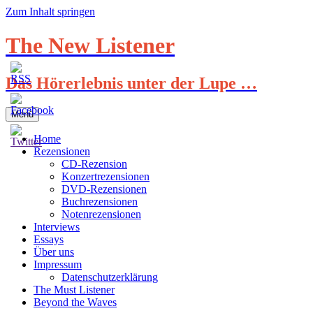
Zum Inhalt springen
The New Listener
Das Hörerlebnis unter der Lupe …
Menü
Home
Rezensionen
CD-Rezension
Konzertrezensionen
DVD-Rezensionen
Buchrezensionen
Notenrezensionen
Interviews
Essays
Über uns
Impressum
Datenschutzerklärung
The Must Listener
Beyond the Waves