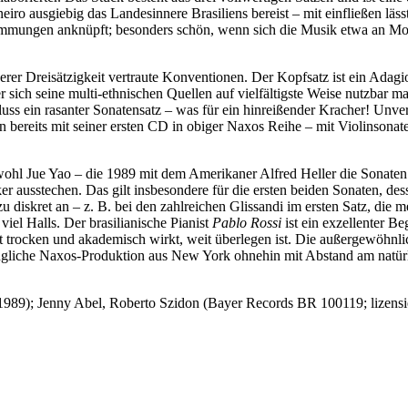
o ausgiebig das Landesinnere Brasiliens bereist – mit einfließen läss
timmungen anknüpft; besonders schön, wenn sich die Musik etwa an Mom
ßerer Dreisätzigkeit vertraute Konventionen. Der Kopfsatz ist ein Adagi
er sich seine multi-ethnischen Quellen auf vielfältigste Weise nutzbar
uss ein rasanter Sonatensatz – was für ein hinreißender Kracher! Unvers
n bereits mit seiner ersten CD in obiger Naxos Reihe – mit Violinsonate
hl Jue Yao – die 1989 mit dem Amerikaner Alfred Heller die Sonaten e
er ausstechen. Das gilt insbesondere für die ersten beiden Sonaten, de
zu diskret an – z. B. bei den zahlreichen Glissandi im ersten Satz, die 
viel Halls. Der brasilianische Pianist
Pablo Rossi
ist ein exzellenter B
rst trocken und akademisch wirkt, weit überlegen ist. Die außergewöhn
rzügliche Naxos-Produktion aus New York ohnehin mit Abstand am natürl
1989); Jenny Abel, Roberto Szidon (Bayer Records BR 100119; lizensier