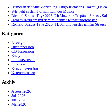
Humor in der Musikforschung: Hugo Riemanns Traktat „De cant
Wie geht es dem Fortschritt in der Musik?
Richard-Strauss-Tage 2026 [2]: Mozart trifft späten Strauss, 
Henzes Requiem mit dem Münchner Rundfunkorchester
Richard-Strauss-Tage 2026 [1]: Schulfugen des jungen Straus
Kategorien
Anzeige
Buchrezension
CD-Rezension
Essay
Film-Rezension
Interview
Konzertrezension
Notenrezension
Archiv
August 2026
Juli 2026
Juni 2026
Mai 2026