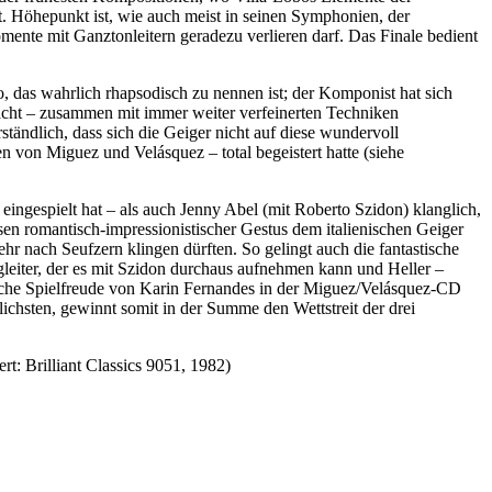
t. Höhepunkt ist, wie auch meist in seinen Symphonien, der
ente mit Ganztonleitern geradezu verlieren darf. Das Finale bedient
o, das wahrlich rhapsodisch zu nennen ist; der Komponist hat sich
 macht – zusammen mit immer weiter verfeinerten Techniken
tändlich, dass sich die Geiger nicht auf diese wundervoll
n von Miguez und Velásquez – total begeistert hatte (siehe
ingespielt hat – als auch Jenny Abel (mit Roberto Szidon) klanglich,
ssen romantisch-impressionistischer Gestus dem italienischen Geiger
mehr nach Seufzern klingen dürften. So gelingt auch die fantastische
egleiter, der es mit Szidon durchaus aufnehmen kann und Heller –
liche Spielfreude von Karin Fernandes in der Miguez/Velásquez-CD
ichsten, gewinnt somit in der Summe den Wettstreit der drei
t: Brilliant Classics 9051, 1982)