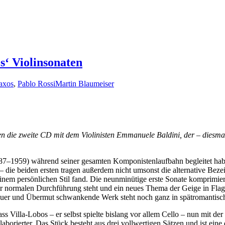
‘ Violinsonaten
axos
,
Pablo Rossi
Martin Blaumeiser
n die zweite CD mit dem Violinisten Emmanuele Baldini, der – diesmal 
7–1959) während seiner gesamten Komponistenlaufbahn begleitet haben,
 die beiden ersten tragen außerdem nicht umsonst die alternative Bez
seinem persönlichen Stil fand. Die neunminütige erste Sonate komprimi
einer normalen Durchführung steht und ein neues Thema der Geige in Flag
auer und Übermut schwankende Werk steht noch ganz in spätromantisch
s Villa-Lobos – er selbst spielte bislang vor allem Cello – nun mit der
 elaborierter. Das Stück besteht aus drei vollwertigen Sätzen und ist e