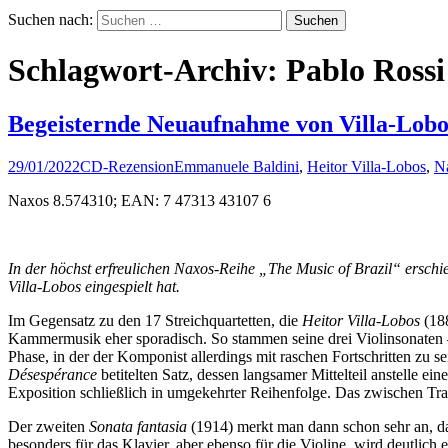
Suchen nach:
Schlagwort-Archiv: Pablo Rossi
Begeisternde Neuaufnahme von Villa-Lobos
29/01/2022
CD-Rezension
Emmanuele Baldini
,
Heitor Villa-Lobos
,
N
Naxos 8.574310; EAN: 7 47313 43107 6
In der höchst erfreulichen Naxos-Reihe „The Music of Brazil“ erschie
Villa-Lobos eingespielt hat.
Im Gegensatz zu den 17 Streichquartetten, die
Heitor Villa-Lobos
(188
Kammermusik eher sporadisch. So stammen seine drei Violinsonaten –
Phase, in der der Komponist allerdings mit raschen Fortschritten zu 
Désespérance
betitelten Satz, dessen langsamer Mittelteil anstelle 
Exposition schließlich in umgekehrter Reihenfolge. Das zwischen Tr
Der zweiten
Sonata fantasia
(1914) merkt man dann schon sehr an, das
besonders für das Klavier, aber ebenso für die Violine, wird deutlich