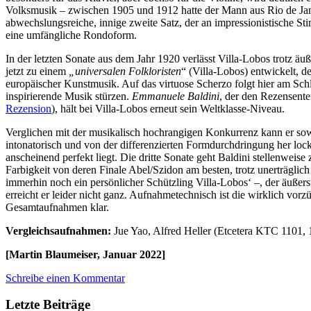
Volksmusik – zwischen 1905 und 1912 hatte der Mann aus Rio de Janeir
abwechslungsreiche, innige zweite Satz, der an impressionistische S
eine umfängliche Rondoform.
In der letzten Sonate aus dem Jahr 1920 verlässt Villa-Lobos trotz äu
jetzt zu einem
„universalen
Folkloristen
“ (Villa-Lobos) entwickelt, d
europäischer Kunstmusik. Auf das virtuose Scherzo folgt hier am Schl
inspirierende Musik stürzen.
Emmanuele Baldini
, der den Rezensente
Rezension
), hält bei Villa-Lobos erneut sein Weltklasse-Niveau.
Verglichen mit der musikalisch hochrangigen Konkurrenz kann er sowo
intonatorisch und von der differenzierten Formdurchdringung her lock
anscheinend perfekt liegt. Die dritte Sonate geht Baldini stellenweise 
Farbigkeit von deren Finale Abel/Szidon am besten, trotz unerträglich 
immerhin noch ein persönlicher Schützling Villa-Lobos‘ –, der äuße
erreicht er leider nicht ganz. Aufnahmetechnisch ist die wirklich vo
Gesamtaufnahmen klar.
Vergleichsaufnahmen:
Jue Yao, Alfred Heller (Etcetera KTC 1101, 
[Martin Blaumeiser, Januar 2022]
Schreibe einen Kommentar
Letzte Beiträge