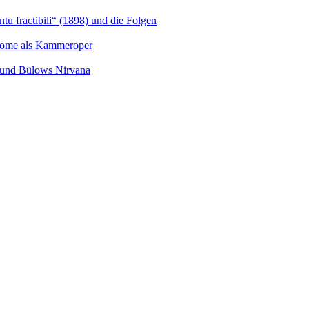
u fractibili“ (1898) und die Folgen
Salome als Kammeroper
s und Bülows Nirvana