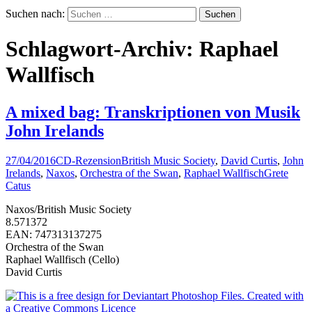
Suchen nach:
Schlagwort-Archiv: Raphael
Wallfisch
A mixed bag: Transkriptionen von Musik
John Irelands
27/04/2016
CD-Rezension
British Music Society
,
David Curtis
,
John
Irelands
,
Naxos
,
Orchestra of the Swan
,
Raphael Wallfisch
Grete
Catus
Naxos/British Music Society
8.571372
EAN: 747313137275
Orchestra of the Swan
Raphael Wallfisch (Cello)
David Curtis