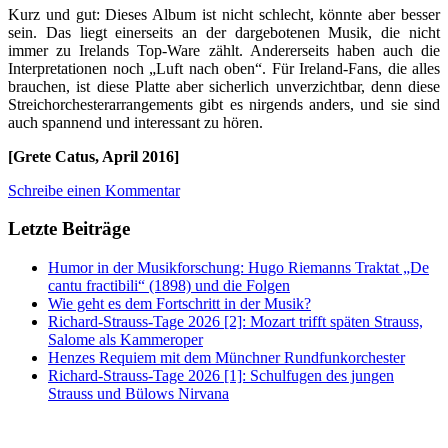
Kurz und gut: Dieses Album ist nicht schlecht, könnte aber besser
sein. Das liegt einerseits an der dargebotenen Musik, die nicht
immer zu Irelands Top-Ware zählt. Andererseits haben auch die
Interpretationen noch „Luft nach oben“. Für Ireland-Fans, die alles
brauchen, ist diese Platte aber sicherlich unverzichtbar, denn diese
Streichorchesterarrangements gibt es nirgends anders, und sie sind
auch spannend und interessant zu hören.
[Grete Catus, April 2016]
Schreibe einen Kommentar
Letzte Beiträge
Humor in der Musikforschung: Hugo Riemanns Traktat „De
cantu fractibili“ (1898) und die Folgen
Wie geht es dem Fortschritt in der Musik?
Richard-Strauss-Tage 2026 [2]: Mozart trifft späten Strauss,
Salome als Kammeroper
Henzes Requiem mit dem Münchner Rundfunkorchester
Richard-Strauss-Tage 2026 [1]: Schulfugen des jungen
Strauss und Bülows Nirvana