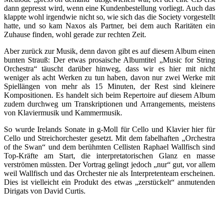
dann gepresst wird, wenn eine Kundenbestellung vorliegt. Auch das
klappte wohl irgendwie nicht so, wie sich das die Society vorgestellt
hatte, und so kam Naxos als Partner, bei dem auch Raritäten ein
Zuhause finden, wohl gerade zur rechten Zeit.
Aber zurück zur Musik, denn davon gibt es auf diesem Album einen
bunten Strauß: Der etwas prosaische Albumtitel „Music for String
Orchestra“ täuscht darüber hinweg, dass wir es hier mit nicht
weniger als acht Werken zu tun haben, davon nur zwei Werke mit
Spiellängen von mehr als 15 Minuten, der Rest sind kleinere
Kompositionen. Es handelt sich beim Repertoire auf diesem Album
zudem durchweg um Transkriptionen und Arrangements, meistens
von Klaviermusik und Kammermusik.
So wurde Irelands Sonate in g-Moll für Cello und Klavier hier für
Cello und Streichorchester gesetzt. Mit dem fabelhaften „Orchestra
of the Swan“ und dem berühmten Cellisten Raphael Wallfisch sind
Top-Kräfte am Start, die interpretatorischen Glanz en masse
verströmen müssten. Der Vortrag gelingt jedoch „nur“ gut, vor allem
weil Wallfisch und das Orchester nie als Interpretenteam erscheinen.
Dies ist vielleicht ein Produkt des etwas „zerstückelt“ anmutenden
Dirigats von David Curtis.