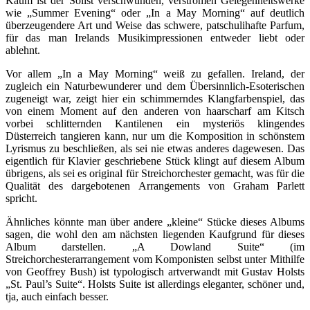
Kaum ist der Solist verschwunden, verströmen Gelegenheitswerke
wie „Summer Evening“ oder „In a May Morning“ auf deutlich
überzeugendere Art und Weise das schwere, patschulihafte Parfum,
für das man Irelands Musikimpressionen entweder liebt oder
ablehnt.
Vor allem „In a May Morning“ weiß zu gefallen. Ireland, der
zugleich ein Naturbewunderer und dem Übersinnlich-Esoterischen
zugeneigt war, zeigt hier ein schimmerndes Klangfarbenspiel, das
von einem Moment auf den anderen von haarscharf am Kitsch
vorbei schlitternden Kantilenen ein mysteriös klingendes
Düsterreich tangieren kann, nur um die Komposition in schönstem
Lyrismus zu beschließen, als sei nie etwas anderes dagewesen. Das
eigentlich für Klavier geschriebene Stück klingt auf diesem Album
übrigens, als sei es original für Streichorchester gemacht, was für die
Qualität des dargebotenen Arrangements von Graham Parlett
spricht.
Ähnliches könnte man über andere „kleine“ Stücke dieses Albums
sagen, die wohl den am nächsten liegenden Kaufgrund für dieses
Album darstellen. „A Dowland Suite“ (im
Streichorchesterarrangement vom Komponisten selbst unter Mithilfe
von Geoffrey Bush) ist typologisch artverwandt mit Gustav Holsts
„St. Paul’s Suite“. Holsts Suite ist allerdings eleganter, schöner und,
tja, auch einfach besser.