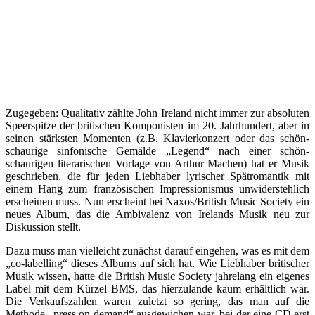
Zugegeben: Qualitativ zählte John Ireland nicht immer zur absoluten
Speerspitze der britischen Komponisten im 20. Jahrhundert, aber in
seinen stärksten Momenten (z.B. Klavierkonzert oder das schön-
schaurige sinfonische Gemälde „Legend“ nach einer schön-
schaurigen literarischen Vorlage von Arthur Machen) hat er Musik
geschrieben, die für jeden Liebhaber lyrischer Spätromantik mit
einem Hang zum französischen Impressionismus unwiderstehlich
erscheinen muss. Nun erscheint bei Naxos/British Music Society ein
neues Album, das die Ambivalenz von Irelands Musik neu zur
Diskussion stellt.
Dazu muss man vielleicht zunächst darauf eingehen, was es mit dem
„co-labelling“ dieses Albums auf sich hat. Wie Liebhaber britischer
Musik wissen, hatte die British Music Society jahrelang ein eigenes
Label mit dem Kürzel BMS, das hierzulande kaum erhältlich war.
Die Verkaufszahlen waren zuletzt so gering, das man auf die
Methode „press on demand“ ausgewichen war, bei der eine CD erst