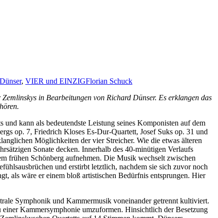
 Dünser
,
VIER und EINZIG
Florian Schuck
r Zemlinskys in Bearbeitungen von Richard Dünser. Es erklangen das
hören.
rts und kann als bedeutendste Leistung seines Komponisten auf dem
rgs op. 7, Friedrich Kloses Es-Dur-Quartett, Josef Suks op. 31 und
anglichen Möglichkeiten der vier Streicher. Wie die etwas älteren
hrsätzigen Sonate decken. Innerhalb des 40-minütigen Verlaufs
dem frühen Schönberg aufnehmen. Die Musik wechselt zwischen
efühlsausbrüchen und erstirbt letztlich, nachdem sie sich zuvor noch
gt, als wäre er einem bloß artistischen Bedürfnis entsprungen. Hier
trale Symphonik und Kammermusik voneinander getrennt kultiviert.
 zu einer Kammersymphonie umzuformen. Hinsichtlich der Besetzung