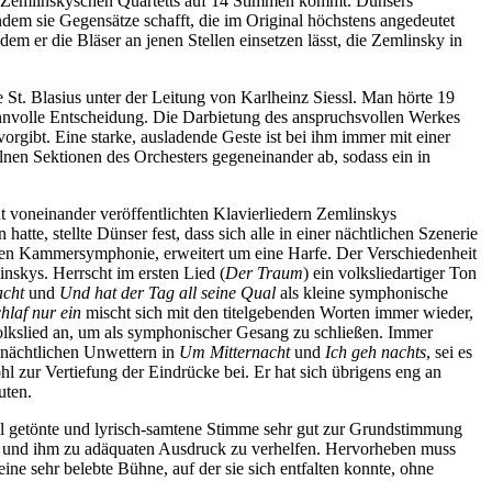
es Zemlinskyschen Quartetts auf 14 Stimmen kommt. Dünsers
ndem sie Gegensätze schafft, die im Original höchstens angedeutet
em er die Bläser an jenen Stellen einsetzen lässt, die Zemlinsky in
t. Blasius unter der Leitung von Karlheinz Siessl. Man hörte 19
 sinnvolle Entscheidung. Die Darbietung des anspruchsvollen Werkes
vorgibt. Eine starke, ausladende Geste ist bei ihm immer mit einer
lnen Sektionen des Orchesters gegeneinander ab, sodass ein in
t voneinander veröffentlichten Klavierliedern Zemlinskys
te, stellte Dünser fest, dass sich alle in einer nächtlichen Szenerie
enen Kammersymphonie, erweitert um eine Harfe. Der Verschiedenheit
inskys. Herrscht im ersten Lied (
Der Traum
) ein volksliedartiger Ton
acht
und
Und hat der Tag all seine Qual
als kleine symphonische
hlaf nur ein
mischt sich mit den titelgebenden Worten immer wieder,
 Volkslied an, um als symphonischer Gesang zu schließen. Immer
 nächtlichen Unwettern in
Um Mitternacht
und
Ich geh nachts
, sei es
hl zur Vertiefung der Eindrücke bei. Er hat sich übrigens eng an
uten.
kel getönte und lyrisch-samtene Stimme sehr gut zur Grundstimmung
tzen und ihm zu adäquaten Ausdruck zu verhelfen. Hervorheben muss
ine sehr belebte Bühne, auf der sie sich entfalten konnte, ohne