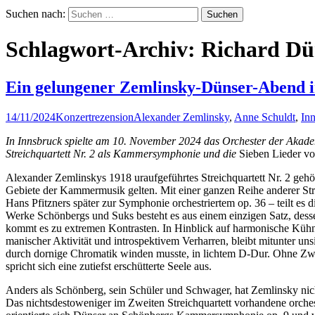
Suchen nach:
Schlagwort-Archiv: Richard Dü
Ein gelungener Zemlinsky-Dünser-Abend i
14/11/2024
Konzertrezension
Alexander Zemlinsky
,
Anne Schuldt
,
In
In Innsbruck spielte am 10. November 2024 das Orchester der Akadem
Streichquartett Nr. 2 als Kammersymphonie und die
Sieben Lieder v
Alexander Zemlinskys 1918 uraufgeführtes Streichquartett Nr. 2 geh
Gebiete der Kammermusik gelten. Mit einer ganzen Reihe anderer Stre
Hans Pfitzners später zur Symphonie orchestriertem op. 36 – teilt es
Werke Schönbergs und Suks besteht es aus einem einzigen Satz, desse
kommt es zu extremen Kontrasten. In Hinblick auf harmonische Küh
manischer Aktivität und introspektivem Verharren, bleibt mitunter uns
durch dornige Chromatik winden musste, in lichtem D-Dur. Ohne Zweife
spricht sich eine zutiefst erschütterte Seele aus.
Anders als Schönberg, sein Schüler und Schwager, hat Zemlinsky n
Das nichtsdestoweniger im Zweiten Streichquartett vorhandene orch