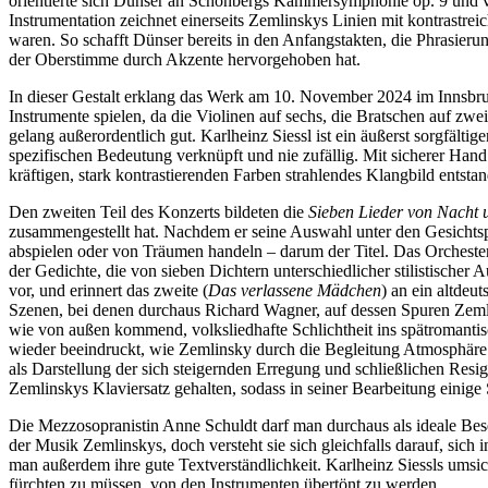
orientierte sich Dünser an Schönbergs Kammersymphonie op. 9 und ve
Instrumentation zeichnet einerseits Zemlinskys Linien mit kontrastre
waren. So schafft Dünser bereits in den Anfangstakten, die Phrasierun
der Oberstimme durch Akzente hervorgehoben hat.
In dieser Gestalt erklang das Werk am 10. November 2024 im Innsbru
Instrumente spielen, da die Violinen auf sechs, die Bratschen auf zw
gelang außerordentlich gut. Karlheinz Siessl ist ein äußerst sorgfälti
spezifischen Bedeutung verknüpft und nie zufällig. Mit sicherer Hand
kräftigen, stark kontrastierenden Farben strahlendes Klangbild entsta
Den zweiten Teil des Konzerts bildeten die
Sieben Lieder von Nacht
zusammengestellt hat. Nachdem er seine Auswahl unter den Gesichtspunk
abspielen oder von Träumen handeln – darum der Titel. Das Orchest
der Gedichte, die von sieben Dichtern unterschiedlicher stilistischer 
vor, und erinnert das zweite (
Das verlassene Mädchen
) an ein altdeu
Szenen, bei denen durchaus Richard Wagner, auf dessen Spuren Zemli
wie von außen kommend, volksliedhafte Schlichtheit ins spätromanti
wieder beeindruckt, wie Zemlinsky durch die Begleitung Atmosphäre s
als Darstellung der sich steigernden Erregung und schließlichen Resi
Zemlinskys Klaviersatz gehalten, sodass in seiner Bearbeitung einige 
Die Mezzosopranistin Anne Schuldt darf man durchaus als ideale Bese
der Musik Zemlinskys, doch versteht sie sich gleichfalls darauf, sic
man außerdem ihre gute Textverständlichkeit. Karlheinz Siessls umsich
fürchten zu müssen, von den Instrumenten übertönt zu werden.