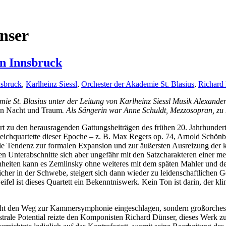
nser
n Innsbruck
nsbruck
,
Karlheinz Siessl
,
Orchester der Akademie St. Blasius
,
Richard
ie St. Blasius unter der Leitung von Karlheinz Siessl Musik Alexande
on Nacht und Traum
. Als Sängerin war Anne Schuldt, Mezzosopran, zu 
ört zu den herausragenden Gattungsbeiträgen des frühen 20. Jahrhunde
ichquartette dieser Epoche – z. B. Max Regers op. 74, Arnold Schönbe
 die Tendenz zur formalen Expansion und zur äußersten Ausreizung der kl
n Unterabschnitte sich aber ungefähr mit den Satzcharakteren einer me
nheiten kann es Zemlinsky ohne weiteres mit dem späten Mahler und 
icher in der Schwebe, steigert sich dann wieder zu leidenschaftlichen G
l ist dieses Quartett ein Bekenntniswerk. Kein Ton ist darin, der klin
icht den Weg zur Kammersymphonie eingeschlagen, sondern großorches
estrale Potential reizte den Komponisten Richard Dünser, dieses Werk