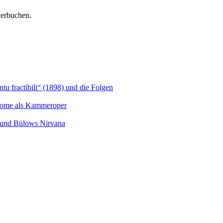
verbuchen.
u fractibili“ (1898) und die Folgen
Salome als Kammeroper
s und Bülows Nirvana