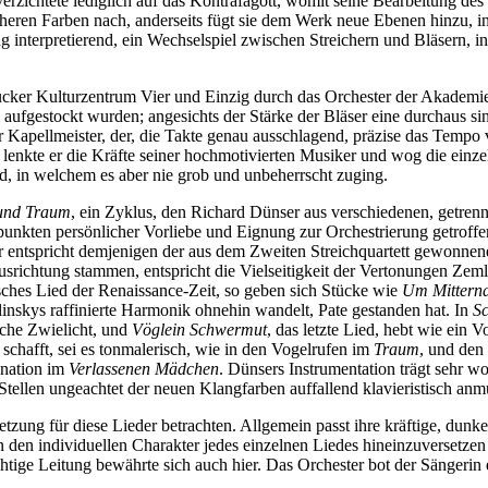
rzichtete lediglich auf das Kontrafagott, womit seine Bearbeitung d
icheren Farben nach, anderseits fügt sie dem Werk neue Ebenen hinzu, i
g interpretierend, ein Wechselspiel zwischen Streichern und Bläsern, ind
cker Kulturzentrum Vier und Einzig durch das Orchester der Akademie S
ei aufgestockt wurden; angesichts der Stärke der Bläser eine durchaus
ger Kapellmeister, der, die Takte genau ausschlagend, präzise das Tempo 
 lenkte er die Kräfte seiner hochmotivierten Musiker und wog die einze
nd, in welchem es aber nie grob und unbeherrscht zuging.
 und Traum
, ein Zyklus, den Richard Dünser aus verschiedenen, getrenn
ten persönlicher Vorliebe und Eignung zur Orchestrierung getroffen hat
er entspricht demjenigen der aus dem Zweiten Streichquartett gewonn
Ausrichtung stammen, entspricht die Vielseitigkeit der Vertonungen Zeml
tsches Lied der Renaissance-Zeit, so geben sich Stücke wie
Um Mittern
nskys raffinierte Harmonik ohnehin wandelt, Pate gestanden hat. In
Sc
sche Zwielicht, und
Vöglein Schwermut
, das letzte Lied, hebt wie ein
chafft, sei es tonmalerisch, wie in den Vogelrufen im
Traum
, und den
gnation im
Verlassenen Mädchen
. Dünsers Instrumentation trägt sehr wo
Stellen ungeachtet der neuen Klangfarben auffallend klavieristisch anm
tzung für diese Lieder betrachten. Allgemein passt ihre kräftige, dun
h in den individuellen Charakter jedes einzelnen Liedes hineinzuverse
tige Leitung bewährte sich auch hier. Das Orchester bot der Sängerin e