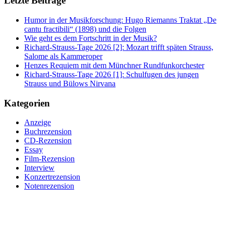
Letzte Beiträge
Humor in der Musikforschung: Hugo Riemanns Traktat „De
cantu fractibili“ (1898) und die Folgen
Wie geht es dem Fortschritt in der Musik?
Richard-Strauss-Tage 2026 [2]: Mozart trifft späten Strauss,
Salome als Kammeroper
Henzes Requiem mit dem Münchner Rundfunkorchester
Richard-Strauss-Tage 2026 [1]: Schulfugen des jungen
Strauss und Bülows Nirvana
Kategorien
Anzeige
Buchrezension
CD-Rezension
Essay
Film-Rezension
Interview
Konzertrezension
Notenrezension