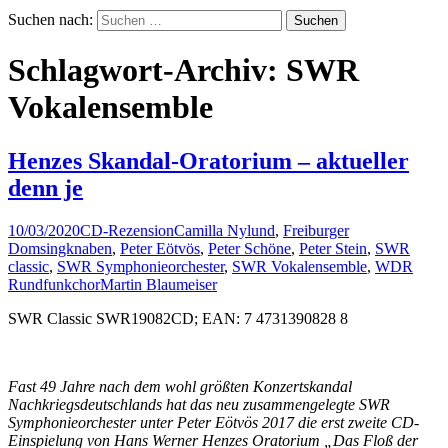
Suchen nach:
Schlagwort-Archiv: SWR
Vokalensemble
Henzes Skandal-Oratorium – aktueller
denn je
10/03/2020
CD-Rezension
Camilla Nylund
,
Freiburger
Domsingknaben
,
Peter Eötvös
,
Peter Schöne
,
Peter Stein
,
SWR
classic
,
SWR Symphonieorchester
,
SWR Vokalensemble
,
WDR
Rundfunkchor
Martin Blaumeiser
SWR Classic SWR19082CD; EAN: 7 4731390828 8
Fast 49 Jahre nach dem wohl größten Konzertskandal
Nachkriegsdeutschlands hat das neu zusammengelegte SWR
Symphonieorchester unter Peter Eötvös 2017 die erst zweite CD-
Einspielung von Hans Werner Henzes Oratorium „Das Floß der