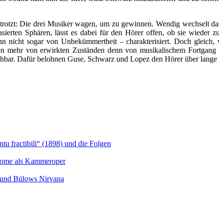
o strotzt: Die drei Musiker wagen, um zu gewinnen. Wendig wechselt 
sierten Sphären, lässt es dabei für den Hörer offen, ob sie wieder z
icht sogar von Unbekümmertheit – charakterisiert. Doch gleich, woh
mehr von erwirkten Zuständen denn von musikalischem Fortgang und t
ziehbar. Dafür belohnen Guse, Schwarz und Lopez den Hörer über lange 
u fractibili“ (1898) und die Folgen
Salome als Kammeroper
s und Bülows Nirvana