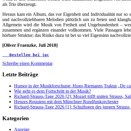
als Trio überzeugt.
Heraus kam ein Album, das vor Eigenheit und Individualität nur s
und nachvollziehbaren Melodien plötzlich um zu freien und klangba
Allgemein wird die Musik von Freiheit und Ungebundenheit – wenn n
zusammen und ergänzen einander vollkommen. Viele Passagen leben 
hörbare Struktur; das Risiko dazu ist bei so viel Eigensinn nachvoll
[Oliver Fraenzke, Juli 2018]
   Bestellen bei jpc
Schreibe einen Kommentar
Letzte Beiträge
Humor in der Musikforschung: Hugo Riemanns Traktat „De cant
Wie geht es dem Fortschritt in der Musik?
Richard-Strauss-Tage 2026 [2]: Mozart trifft späten Strauss, 
Henzes Requiem mit dem Münchner Rundfunkorchester
Richard-Strauss-Tage 2026 [1]: Schulfugen des jungen Straus
Kategorien
Anzeige