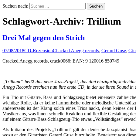
Suchen nach:
Schlagwort-Archiv: Trillium
Drei Mal gegen den Strich
07/08/2018
CD-Rezension
Chacked Anegg records
,
Gerard Guse
,
Gin
Cracked Anegg records, crack0066; EAN: 9 120016 850749
„Trillium“ heißt das neue Jazz-Projekt, das drei einzigartig-indi
Anegg Records erschien nun ihre erste CD, in der sie ihren Sound in e
Ein Trio mit Gitarre, Bass und Schlagzeug bietet einerseits zahlrei
wichtige Rolle, da er keine harmonische oder melodische Unterstüt
andererseits ist der Klang solch eines Trios nackt, denn keines de
Musiker aus, was ihnen schnelle Reaktion und flexible Gestaltung der
auf einem Gitarre-Bass-Schlagzeug-Trio etwas „Vollständiges“ erwac
Als Initiator des Projekts „Trillium“ gilt der deutsche Jazzpianist
wozu er den Gitarristen Gerard Guse hinzuholte. Begeistert von die