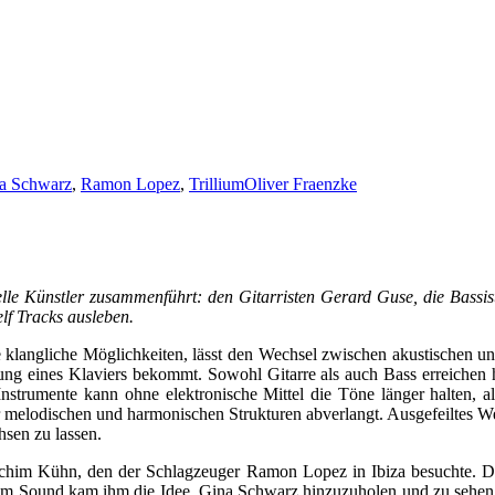
a Schwarz
,
Ramon Lopez
,
Trillium
Oliver Fraenzke
viduelle Künstler zusammenführt: den Gitarristen Gerard Guse, die Ba
lf Tracks ausleben.
che klangliche Möglichkeiten, lässt den Wechsel zwischen akustischen 
zung eines Klaviers bekommt. Sowohl Gitarre als auch Bass erreiche
r Instrumente kann ohne elektronische Mittel die Töne länger halten, 
 melodischen und harmonischen Strukturen abverlangt. Ausgefeiltes Wec
hsen zu lassen.
 Joachim Kühn, den der Schlagzeuger Ramon Lopez in Ibiza besuchte. D
sem Sound kam ihm die Idee, Gina Schwarz hinzuzuholen und zu sehen,