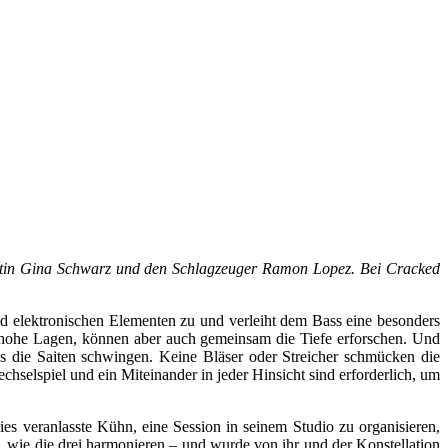
ssistin Gina Schwarz und den Schlagzeuger Ramon Lopez. Bei Cracked
und elektronischen Elementen zu und verleiht dem Bass eine besonders
n hohe Lagen, können aber auch gemeinsam die Tiefe erforschen. Und
als die Saiten schwingen. Keine Bläser oder Streicher schmücken die
hselspiel und ein Miteinander in jeder Hinsicht sind erforderlich, um
ies veranlasste Kühn, eine Session in seinem Studio zu organisieren,
 wie die drei harmonieren – und wurde von ihr und der Konstellation