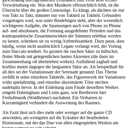
Vorwärtsdrang ein. Was den Musikern offensichtlich fehlt, ist die
Übersicht über die großen Linienzüge. Es klingt, als dächten sie nur
von Takt zu Takt, mitunter nur von Taktteil zu Taktteil. Gebunden
vorgetragen wird, was unter Bindebögen steht, aber der wesentlich
wichtigeren Aufgabe, die Spannungen auch von Phrase zu Phrase
auf- und abzubauen, die Formung ausgedehnter Perioden und das
kontrapunktische Zusammenwirken der Stimmen erlebbar werden
zu lassen, schenken sie zu wenig Aufmerksamkeit. Dazu passt, dass
häufig, wenn nicht ausdrücklich Legato verlangt wird, der Vortrag
zum Staccato tendiert. So geraten die raschen Sätze zu hübscher,
flotter Musik mit gelegentlichen harten Akzenten (die dann im
Zusammenhang oft übertrieben wirken). Auffallend zaghaft und
kraftlos muten dagegen die langsamen Sätze an. Als beispielhaft für
all dies sei der Variationssatz der Serenade genannt: Das Thema
zerfällt in seine einzelnen Taktteile, das Figurenwerk der Variationen
wirkt spieluhrartig, und einzelne akzentuierte Töne stechen
nadelspitz hevor. In der Einleitung zum Finale desselben Werkes
entgeht Dabringhaus und Liotis ganz, wie Beethoven hier
Freiluftmusik (Waldhörner) nachahmt. Ein Verharren in
Kurzatmigkeit verhindert die Ausweitung des Raumes.
Als Fazit lässt sich dies mehr oder weniger auf die ganze CD
anwenden; am wenigsten auf die Ecksätze der bearbeiteten
Hornsonate, mit der das Duo von allen eingespielten Werken am
besten vertraut zu sein scheint.