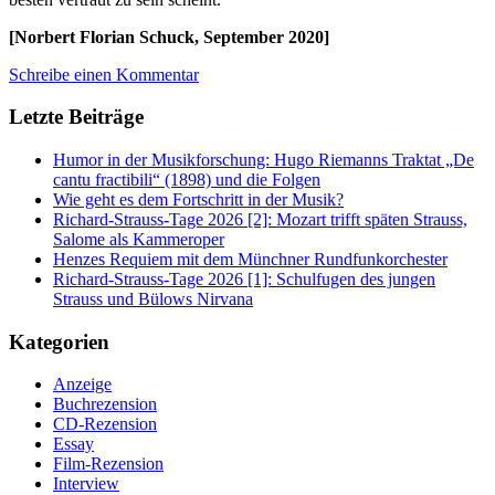
[Norbert Florian Schuck, September 2020]
Schreibe einen Kommentar
Letzte Beiträge
Humor in der Musikforschung: Hugo Riemanns Traktat „De
cantu fractibili“ (1898) und die Folgen
Wie geht es dem Fortschritt in der Musik?
Richard-Strauss-Tage 2026 [2]: Mozart trifft späten Strauss,
Salome als Kammeroper
Henzes Requiem mit dem Münchner Rundfunkorchester
Richard-Strauss-Tage 2026 [1]: Schulfugen des jungen
Strauss und Bülows Nirvana
Kategorien
Anzeige
Buchrezension
CD-Rezension
Essay
Film-Rezension
Interview