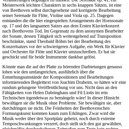
Meisterwerk leichten Charakters in sechs knappen Sätzen, ist eine
von Beethoven selbst durchgesehene und korrigierte Bearbeitung
seiner Serenade für Flöte, Violine und Viola op. 25. Dagegen
entstanden die die hier eingespielten Arrangements der Hornsonate
op. 17 und des langsamen Satzes aus dem Ersten Klavierkonzert
nach Beethovens Tod. Im Gegensatz zu dem anonymen Bearbeiter
der Sonate, dessen Tätigkeit sich weitestgehend auf Transposition
beschränkte, stand Theobald Böhm bei der Bearbeitung des
Konzertsatzes vor der schwierigeren Aufgabe, ein Werk für Klavier
und Orchester für Flöte und Klavier umzuschreiben. Er hat sie
geschickt und für beide Instrumente dankbar gelöst.
Könnte man die auf der Platte zu hörenden Darbietungen genauso
loben wie den umfangreichen, ausführlich über die
Entstehungsumstände der Kompositionen und Bearbeitungen
informierenden Begleittext von Joachim Draheim, so hätten wir eine
rundum gelungene Veröffentlichung vor uns. Nicht dass an den
Fähigkeiten von Helen Dabringhaus und Fil Liotis im rein
Technischen irgendetwas zu bemängeln wäre! In dieser Hinsicht
bewältigen sie die Musik ohne Probleme. Sie bewältigen sie, aber
durchdringen sie nicht. Die Feinheiten der Beethovenschen
Formungskunst kommen kaum zum Erklingen. Zwar wird die
Musik weder über den Sportplatz gehetzt, noch durch extreme
Temposchwankungen verzerrt, doch stellt sich den gut gewählten,
gleichmäßig durchgehaltenen Zeitmaßen zum Trotz kein rechter