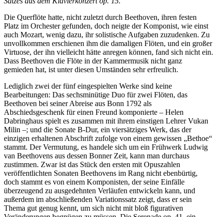
Satzes aus dem Klavierkonzert op. 15.
Die Querflöte hatte, nicht zuletzt durch Beethoven, ihren festen
Platz im Orchester gefunden, doch neigte der Komponist, wie einst
auch Mozart, wenig dazu, ihr solistische Aufgaben zuzudenken. Zu
unvollkommen erschienen ihm die damaligen Flöten, und ein großer
Virtuose, der ihn vielleicht hätte anregen können, fand sich nicht ein.
Dass Beethoven die Flöte in der Kammermusik nicht ganz
gemieden hat, ist unter diesen Umständen sehr erfreulich.
Lediglich zwei der fünf eingespielten Werke sind keine
Bearbeitungen: Das sechsminütige Duo für zwei Flöten, das
Beethoven bei seiner Abreise aus Bonn 1792 als
Abschiedsgeschenk für einen Freund komponierte – Helen
Dabringhaus spielt es zusammen mit ihrem einstigen Lehrer Vukan
Milin –; und die Sonate B-Dur, ein viersätziges Werk, das der
einzigen erhaltenen Abschrift zufolge von einem gewissen „Bethoe“
stammt. Der Vermutung, es handele sich um ein Frühwerk Ludwig
van Beethovens aus dessen Bonner Zeit, kann man durchaus
zustimmen. Zwar ist das Stück den ersten mit Opuszahlen
veröffentlichten Sonaten Beethovens im Rang nicht ebenbürtig,
doch stammt es von einem Komponisten, der seine Einfälle
überzeugend zu ausgedehnten Verläufen entwickeln kann, und
außerdem im abschließenden Variationssatz zeigt, dass er sein
Thema gut genug kennt, um sich nicht mit bloß figurativen
Veränderungen begnügen zu müssen. Die Serenade op. 41, ein