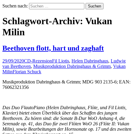
Suchen nach:
Schlagwort-Archiv: Vukan
Milin
Beethoven flott, hart und zaghaft
29/09/2020
CD-Rezension
Fil Liotis
,
Helen Dabringhaus
,
Ludwig
van Beethoven
,
Musikproduktion Dabringhaus & Grimm
,
Vukan
Milin
Florian Schuck
Musikproduktion Dabringhaus & Grimm; MDG 903 2135-6; EAN:
76062321356
Das Duo FlautoPiano (Helen Dabringhaus, Flöte, und Fil Liotis,
Klavier) bietet einen Überblick über das Schaffen des jungen
Beethoven. Zu hören sind: die Sonate B-Dur WoO Anhang 4, die
Serenade op. 41, das Duo für zwei Flöten WoO 26 (Flöte II: Vukan
Milin), sowie Bearbeitungen der Hornsonate op. 17 und des zweiten