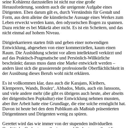
seine Kohärenz darzustellen ist nicht nur eine große
Herausforderung, sondern auch die ureigenste Aufgabe eines
Dirigenten. Eben darum gilt es, durch Verständnis für Gestalt und
Form, aus dem alleine die künstlerische Aussage eines Werkes zum
Leben erweckt werden kann, den odysseischen Bogen zu spannen.
Dazu reichte es bei Mäkelä aber nicht. Es ist ein Scheitern, und das
nicht einmal auf hohem Niveau.
Dirigierkarrieren starten früh und geben einer notwendigen
Entwicklung, abgesehen von einer kommerziellen, kaum einen
Raum. Die Ausbildung scheint vor allem intellektuell verkürzt und
auf das Praktisch-Pragmatische und Persönlich-Willkürliche
beschränkt; daraus muss dann eine Marke entwickelt werden –
anders lässt sich die grassierende professionelle Oberflächlichkeit in
der Ausübung dieses Berufs wohl nicht erklären.
Es ist vollkommen klar, dass auch die Karajans, Kleibers,
Klemperers, Wands, Boulez‘, Abbados, Mutis, auch ein Janssons,
und viele andere mehr (die gibt es übrigens auch heute, aber abseits
der dirigentischen Popkultur) eine Entwicklung nehmen mussten,
aber ihre Arbeit hatte eine Grundlage, die eine solche ermöglicht hat.
Davon ist heute bei den dem Publikum als Maßstab präsentierten
Dirigentinnen und Dirigenten wenig zu spüren.
Gerettet wird das wie immer von der stupenden individuellen