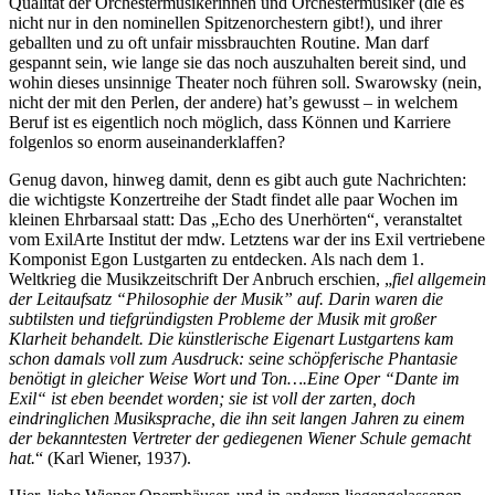
Qualität der Orchestermusikerinnen und Orchestermusiker (die es
nicht nur in den nominellen Spitzenorchestern gibt!), und ihrer
geballten und zu oft unfair missbrauchten Routine. Man darf
gespannt sein, wie lange sie das noch auszuhalten bereit sind, und
wohin dieses unsinnige Theater noch führen soll. Swarowsky (nein,
nicht der mit den Perlen, der andere) hat’s gewusst – in welchem
Beruf ist es eigentlich noch möglich, dass Können und Karriere
folgenlos so enorm auseinanderklaffen?
Genug davon, hinweg damit, denn es gibt auch gute Nachrichten:
die wichtigste Konzertreihe der Stadt findet alle paar Wochen im
kleinen Ehrbarsaal statt: Das „Echo des Unerhörten“, veranstaltet
vom ExilArte Institut der mdw. Letztens war der ins Exil vertriebene
Komponist Egon Lustgarten zu entdecken. Als nach dem 1.
Weltkrieg die Musikzeitschrift Der Anbruch erschien, „
fiel allgemein
der Leitaufsatz “Philosophie der Musik” auf. Darin waren die
subtilsten und tiefgründigsten Probleme der Musik mit großer
Klarheit behandelt. Die künstlerische Eigenart Lustgartens kam
schon damals voll zum Ausdruck: seine schöpferische Phantasie
benötigt in gleicher Weise Wort und Ton….Eine Oper “Dante im
Exil“ ist eben beendet worden; sie ist voll der zarten, doch
eindringlichen Musiksprache, die ihn seit langen Jahren zu einem
der bekanntesten Vertreter der gediegenen Wiener Schule gemacht
hat.
“ (Karl Wiener, 1937).