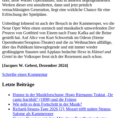
Hier, liebe Wiener Opernhäuser, und in anderen liegengelassenen
Werken dieser erst annulierten, dann und jetzt peinlich
vernachlässigten Generation, liegt eine wirkliche Chance für eine
Erfrischung der Spielpläne.
Unbedingt lohnend ist auch der Besuch in der Kammeroper, wo die
Neue Oper Wien einen szenisch und musikalisch umwerfenden
Der
Prozess
von Gottfried von Einem nach Franz Kafka auf die Beine
gestellt hat. Auf
Alice
von Kurt Schwertsik im Odeon (Sirene
Operntheater/Serapion-Theater) und die zu Weihnachten allfällige,
über das Publikum hinwegfegende und mit immer wieder
großäugigem Staunen und Applaus bedachte Hexe in
Hänsel und
Gretel
in der Volksoper freut sich der Rezensent auch schon.
[Jacques W. Gebest, Dezember 2024]
Schreibe einen Kommentar
Letzte Beiträge
Humor in der Musikforschung: Hugo Riemanns Traktat „De
cantu fractibili“ (1898) und die Folgen
Wie geht es dem Fortschritt in der Musik?
Richard-Strauss-Tage 2026 [2]: Mozart trifft späten Strauss,
Salome als Kammeroper