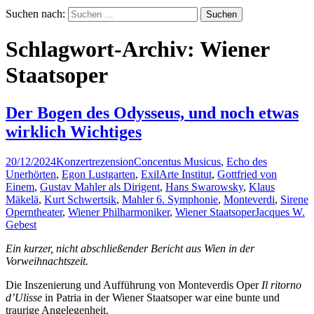
Suchen nach:
Schlagwort-Archiv: Wiener
Staatsoper
Der Bogen des Odysseus, und noch etwas
wirklich Wichtiges
20/12/2024
Konzertrezension
Concentus Musicus
,
Echo des
Unerhörten
,
Egon Lustgarten
,
ExilArte Institut
,
Gottfried von
Einem
,
Gustav Mahler als Dirigent
,
Hans Swarowsky
,
Klaus
Mäkelä
,
Kurt Schwertsik
,
Mahler 6. Symphonie
,
Monteverdi
,
Sirene
Operntheater
,
Wiener Philharmoniker
,
Wiener Staatsoper
Jacques W.
Gebest
Ein kurzer, nicht abschließender Bericht aus Wien in der
Vorweihnachtszeit.
Die Inszenierung und Aufführung von Monteverdis Oper
Il ritorno
d’Ulisse
in Patria in der Wiener Staatsoper war eine bunte und
traurige Angelegenheit.