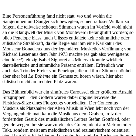
Eine Personenführung fand nicht statt, wo und wohin die
Sängerinnen und Sänger sich bewegten, schien ratloser Willkür zu
folgen, die teilweise schönen Stimmen waren im Vorfeld wohl nicht
an die Klangwelt der Musik von Monteverdi herangführt worden; so
blieb Penelope blass, auch Ulisses entfaltete keine stimmliche oder
stilistische Strahlkraft, da die Regie aus ihm eine Karikatur des
Monsieur Bonacieux aus der legendären Musketier-Verfilmung von
Richard Lester aus dem Jahr 1973 machte (es gab also wenigstens
eine Idee?), einzig Isabel Signoret als Minerva konnte wirklich
darstellerische und stimmliche Präsenz entfalten. Erfreulich war
auch das Trio der Freier von Penelope, die mit ihrer Stimmschönheit
aber eher bei
La Bohème
ein Genuss zu hören wären, hier aber
stilistisch nicht am rechten Platz waren.
Das Bühnenbild war ein sinnfreies Caroussel einer größeren Anzahl
Sitzgruppen – den Göttern waren dabei originellerweise die
Firstclass-Sitze eines Flugzeugs vorbehalten. Der Concentus
Musicus als Platzhalter der Alten Musik in Wien lebt noch von der
Vergangenheit: matt kam die Musik aus dem Graben, trotz der
fordernden Gestik des musikalischen Leiters Stefan Gottfried, oder
gerade wegen ihr: sie war zu viel des Guten, nicht am Metrum oder
Takt, sondern meist am melodischen und rezitativischem orientiert;
eine klare Eins hätte hier und da geholfen, und das Tastencontinuum