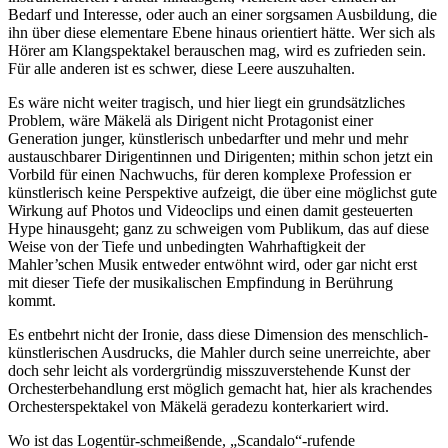
Bedarf und Interesse, oder auch an einer sorgsamen Ausbildung, die
ihn über diese elementare Ebene hinaus orientiert hätte. Wer sich als
Hörer am Klangspektakel berauschen mag, wird es zufrieden sein.
Für alle anderen ist es schwer, diese Leere auszuhalten.
Es wäre nicht weiter tragisch, und hier liegt ein grundsätzliches
Problem, wäre Mäkelä als Dirigent nicht Protagonist einer
Generation junger, künstlerisch unbedarfter und mehr und mehr
austauschbarer Dirigentinnen und Dirigenten; mithin schon jetzt ein
Vorbild für einen Nachwuchs, für deren komplexe Profession er
künstlerisch keine Perspektive aufzeigt, die über eine möglichst gute
Wirkung auf Photos und Videoclips und einen damit gesteuerten
Hype hinausgeht; ganz zu schweigen vom Publikum, das auf diese
Weise von der Tiefe und unbedingten Wahrhaftigkeit der
Mahler’schen Musik entweder entwöhnt wird, oder gar nicht erst
mit dieser Tiefe der musikalischen Empfindung in Berührung
kommt.
Es entbehrt nicht der Ironie, dass diese Dimension des menschlich-
künstlerischen Ausdrucks, die Mahler durch seine unerreichte, aber
doch sehr leicht als vordergründig misszuverstehende Kunst der
Orchesterbehandlung erst möglich gemacht hat, hier als krachendes
Orchesterspektakel von Mäkelä geradezu konterkariert wird.
Wo ist das Logentür-schmeißende, „Scandalo“-rufende