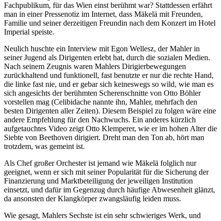
Fachpublikum, für das Wien einst berühmt war? Stattdessen erfährt
man in einer Pressenotiz im Internet, dass Mäkelä mit Freunden,
Familie und seiner derzeitigen Freundin nach dem Konzert im Hotel
Imperial speiste.
Neulich huschte ein Interview mit Egon Wellesz, der Mahler in
seiner Jugend als Dirigenten erlebt hat, durch die sozialen Medien.
Nach seinem Zeugnis waren Mahlers Dirigierbewegungen
zurückhaltend und funktionell, fast benutzte er nur die rechte Hand,
die linke fast nie, und er gebar sich keineswegs so wild, wie man es
sich angesichts der berühmten Scherenschnitte von Otto Böhler
vorstellen mag (Celibidache nannte ihn, Mahler, mehrfach den
besten Dirigenten aller Zeiten). Diesem Beispiel zu folgen wäre eine
andere Empfehlung für den Nachwuchs. Ein anderes kürzlich
aufgetauchtes Video zeigt Otto Klemperer, wie er im hohen Alter die
Siebte von Beethoven dirigiert. Dreht man den Ton ab, hört man
trotzdem, was gemeint ist.
Als Chef großer Orchester ist jemand wie Mäkelä folglich nur
geeignet, wenn er sich mit seiner Popularität für die Sicherung der
Finanzierung und Marktbeteiligung der jeweiligen Institution
einsetzt, und dafür im Gegenzug durch häufige Abwesenheit glänzt,
da ansonsten der Klangkörper zwangsläufig leiden muss.
Wie gesagt, Mahlers Sechste ist ein sehr schwieriges Werk, und