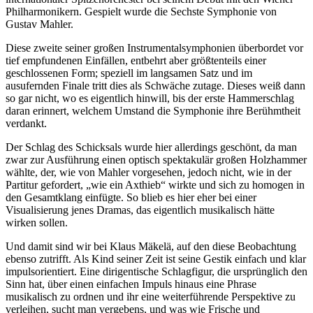
Philharmonikern. Gespielt wurde die Sechste Symphonie von
Gustav Mahler.
Diese zweite seiner großen Instrumentalsymphonien überbordet vor
tief empfundenen Einfällen, entbehrt aber größtenteils einer
geschlossenen Form; speziell im langsamen Satz und im
ausufernden Finale tritt dies als Schwäche zutage. Dieses weiß dann
so gar nicht, wo es eigentlich hinwill, bis der erste Hammerschlag
daran erinnert, welchem Umstand die Symphonie ihre Berühmtheit
verdankt.
Der Schlag des Schicksals wurde hier allerdings geschönt, da man
zwar zur Ausführung einen optisch spektakulär großen Holzhammer
wählte, der, wie von Mahler vorgesehen, jedoch nicht, wie in der
Partitur gefordert, „wie ein Axthieb“ wirkte und sich zu homogen in
den Gesamtklang einfügte. So blieb es hier eher bei einer
Visualisierung jenes Dramas, das eigentlich musikalisch hätte
wirken sollen.
Und damit sind wir bei Klaus Mäkelä, auf den diese Beobachtung
ebenso zutrifft. Als Kind seiner Zeit ist seine Gestik einfach und klar
impulsorientiert. Eine dirigentische Schlagfigur, die ursprünglich den
Sinn hat, über einen einfachen Impuls hinaus eine Phrase
musikalisch zu ordnen und ihr eine weiterführende Perspektive zu
verleihen, sucht man vergebens, und was wie Frische und