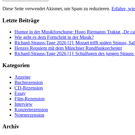
Diese Seite verwendet Akismet, um Spam zu reduzieren.
Erfahre, wi
Letzte Beiträge
Humor in der Musikforschung: Hugo Riemanns Traktat „De cant
Wie geht es dem Fortschritt in der Musik?
Richard-Strauss-Tage 2026 [2]: Mozart trifft späten Strauss, 
Henzes Requiem mit dem Münchner Rundfunkorchester
Richard-Strauss-Tage 2026 [1]: Schulfugen des jungen Straus
Kategorien
Anzeige
Buchrezension
CD-Rezension
Essay
Film-Rezension
Interview
Konzertrezension
Notenrezension
Archiv