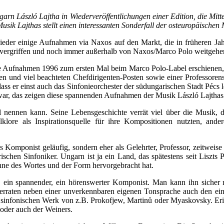
n László Lajtha in Wiederveröffentlichungen einer Edition, die Mitte
Musik Lajthas stellt einen interessanten Sonderfall der osteuropäischen
der einige Aufnahmen via Naxos auf den Markt, die in früheren Jah
Jahre vergriffen und noch immer außerhalb von Naxos/Marco Polo weitge
ese Aufnahmen 1996 zum ersten Mal beim Marco Polo-Label erschienen
n und viel beachteten Chefdirigenten-Posten sowie einer Professorens
ass er einst auch das Sinfonieorchester der südungarischen Stadt Pécs 
 war, das zeigen diese spannenden Aufnahmen der Musik László Lajthas
 nennen kann. Seine Lebensgeschichte verrät viel über die Musik, d
lore als Inspirationsquelle für ihre Kompositionen nutzten, ande
 Komponist geläufig, sondern eher als Gelehrter, Professor, zeitweis
rischen Sinfoniker. Ungarn ist ja ein Land, das spätestens seit Liszt
nne des Wortes und der Form hervorgebracht hat.
, ein spannender, ein hörenswerter Komponist. Man kann ihn sicher ni
rraten neben einer unverkennbaren eigenen Tonsprache auch den eine
 sinfonischen Werk von z.B. Prokofjew, Martinů oder Myaskovsky. Er
 oder auch der Weiners.