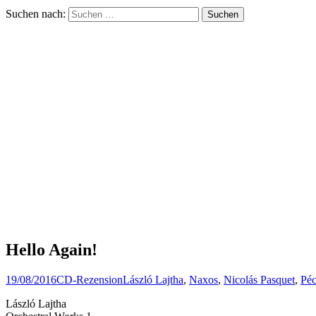
Suchen nach:
Hello Again!
19/08/2016
CD-Rezension
László Lajtha
,
Naxos
,
Nicolás Pasquet
,
Péc
László Lajtha