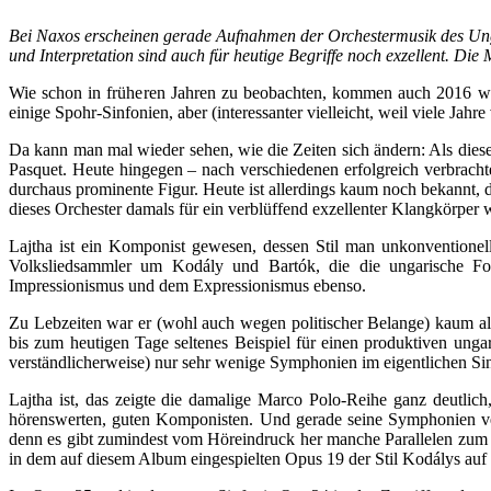
Bei Naxos erscheinen gerade Aufnahmen der Orchestermusik des Ungar
und Interpretation sind auch für heutige Begriffe noch exzellent. Die 
Wie schon in früheren Jahren zu beobachten, kommen auch 2016 wie
einige Spohr-Sinfonien, aber (interessanter vielleicht, weil viele 
Da kann man mal wieder sehen, wie die Zeiten sich ändern: Als di
Pasquet. Heute hingegen – nach verschiedenen erfolgreich verbrachte
durchaus prominente Figur. Heute ist allerdings kaum noch bekannt, d
dieses Orchester damals für ein verblüffend exzellenter Klangkörper
Lajtha ist ein Komponist gewesen, dessen Stil man unkonventionell
Volksliedsammler um Kodály und Bartók, die die ungarische Folk
Impressionismus und dem Expressionismus ebenso.
Zu Lebzeiten war er (wohl auch wegen politischer Belange) kaum als
bis zum heutigen Tage seltenes Beispiel für einen produktiven unga
verständlicherweise) nur sehr wenige Symphonien im eigentlichen Si
Lajtha ist, das zeigte die damalige Marco Polo-Reihe ganz deutlich
hörenswerten, guten Komponisten. Und gerade seine Symphonien ve
denn es gibt zumindest vom Höreindruck her manche Parallelen zum
in dem auf diesem Album eingespielten Opus 19 der Stil Kodálys auf