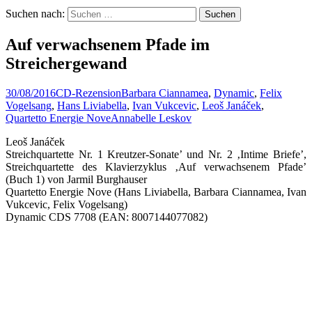
Suchen nach:
Auf verwachsenem Pfade im
Streichergewand
30/08/2016
CD-Rezension
Barbara Ciannamea
,
Dynamic
,
Felix
Vogelsang
,
Hans Liviabella
,
Ivan Vukcevic
,
Leoš Janáček
,
Quartetto Energie Nove
Annabelle Leskov
Leoš Janáček
Streichquartette Nr. 1 Kreutzer-Sonate’ und Nr. 2 ‚Intime Briefe’,
Streichquartette des Klavierzyklus ‚Auf verwachsenem Pfade’
(Buch 1) von Jarmil Burghauser
Quartetto Energie Nove (Hans Liviabella, Barbara Ciannamea, Ivan
Vukcevic, Felix Vogelsang)
Dynamic CDS 7708 (EAN: 8007144077082)