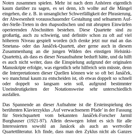
Noten zusammen spielen. Mehr ist nach dem Anhören eigentlich
kaum darüber zu sagen, es sei denn, ich wollte auf die Mängel
eingehen, die z. B. in unsanglicher Schwerfälligkeit der Phrasierung,
der Abwesenheit vorausschauender Gestaltung und seltsamem Auf-
der-Stelle-Treten in den rhapsodischen und mit abrupten Einwürfen
operierenden Abschnitten bestehen. Diese Quartette sind zu
großartig, auch zu schwierig, und definitiv schon zu oft auf viel
höherem Niveau gespielt worden (ich denke jetzt nur mal an das
Smetana- oder das Janáček-Quartett, aber gerne auch in diesem
Zusammenhang an die jungen Wilden des einstigen Helsinki-
Quartetts), als dass es dieser Neuaufnahme bedurft hätte, und da hilft
es auch nicht weiter, dass die Einspielung aufgrund der originalen
Manuskripte erfolgte, was eigentlich sehr hilfreich sein müsste, denn
die Interpretationen dieser Quellen können wie so oft bei Janáček,
wo manchmal kaum zu entscheiden ist, ob etwas doppelt so schnell
oder doppelt so langsam sein soll, aufgrund bestimmter
Uneindeutigkeiten der Notationsweise sehr unterschiedlich
ausfallen.
Das Spannende an dieser Aufnahme ist die Ersteinspielung des
berühmten Klavierzyklus ‚Auf verwachsenem Pfade’ in der Fassung
für Streichquartett vom bekannten Janáček-Forscher Jarmil
Burghauser (1921-97). Allein deswegen lohnt es sich für alle
Interessierten sowohl an Janácek als auch an wertvoller
Quartettliteratur. Ich finde, dass man den Zyklus nicht als Ganzes