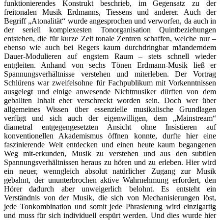
funktionierendes Konstrukt beschrieb, im Gegensatz zu der
freitonalen Musik Erdmanns, Tiessens und anderer. Auch der
Begriff „Atonalität“ wurde angesprochen und verworfen, da auch in
der seriell komplexesten Tonorganisation Quintbeziehungen
entstehen, die für kurze Zeit tonale Zentren schaffen, welche nur –
ebenso wie auch bei Regers kaum durchdringbar mäanderndem
Dauer-Modulieren auf engstem Raum – stets schnell wieder
entgleiten. Anhand von sechs Tönen Erdmann-Musik ließ er
Spannungsverhältnisse verstehen und miterleben. Der Vortrag
Schlürens war zweifelsohne für Fachpublikum mit Vorkenntnissen
ausgelegt und einige anwesende Nichtmusiker dürften von dem
geballten Inhalt eher verschreckt worden sein. Doch wer über
allgemeines Wissen über essenzielle musikalische Grundlagen
verfügt und sich auch der eigenwilligen, dem „Mainstream“
diametral entgegengesetzten Ansicht ohne Insistieren auf
konventionellen Akademismus öffnen konnte, durfte hier eine
faszinierende Welt entdecken und einen heute kaum begangenen
Weg mit-erkunden, Musik zu verstehen und aus den subtilen
Spannungsverhältnissen heraus zu hören und zu erleben. Hier wird
ein neuer, wenngleich absolut natürlicher Zugang zur Musik
gebahnt, der ununterbrochen aktive Wahrnehmung erfordert, den
Hörer dadurch aber unweigerlich belohnt. Es entsteht ein
Verständnis von der Musik, die sich von Mechanisierungen löst,
jede Tonkombination und somit jede Phrasierung wird einzigartig
und muss für sich individuell erspürt werden. Und dies wurde hier