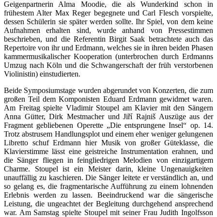
Geigenpartnerin Alma Moodie, die als Wunderkind schon in
frühestem Alter Max Reger begegnete und Carl Flesch vorspielte,
dessen Schülerin sie später werden sollte. Ihr Spiel, von dem keine
Aufnahmen erhalten sind, wurde anhand von Pressestimmen
beschrieben, und die Referentin Birgit Saak betrachtete auch das
Repertoire von ihr und Erdmann, welches sie in ihren beiden Phasen
kammermusikalischer Kooperation (unterbrochen durch Erdmanns
Umzug nach Köln und die Schwangerschaft der früh verstorbenen
Violinistin) einstudierten.
Beide Symposiumstage wurden abgerundet von Konzerten, die zum
großen Teil dem Komponisten Eduard Erdmann gewidmet waren.
Am Freitag spielte Vladimir Stoupel am Klavier mit den Sängern
Anna Gütter, Dirk Mestmacher und Jiří Rajniš Auszüge aus der
Fragment gebliebenen Operette „Die entsprungene Insel“ op. 14.
Trotz abstrusem Handlungsplot und einem eher weniger gelungenen
Libretto schuf Erdmann hier Musik von großer Güteklasse, die
Klavierstimme lässt eine geistreiche Instrumentation erahnen, und
die Sänger fliegen in feingliedrigen Melodien von einzigartigem
Charme. Stoupel ist ein Meister darin, kleine Ungenauigkeiten
unauffällig zu kaschieren. Die Sänger leitete er verständlich an, und
so gelang es, die fragmentarische Aufführung zu einem lohnenden
Erlebnis werden zu lassen. Beeindruckend war die sängerische
Leistung, die ungeachtet der Begleitung durchgehend ansprechend
war. Am Samstag spielte Stoupel mit seiner Frau Judith Ingolfsson