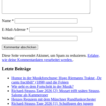
Name
*
E-Mail-Adresse
*
Website
Diese Seite verwendet Akismet, um Spam zu reduzieren.
Erfahre,
wie deine Kommentardaten verarbeitet werden.
.
Letzte Beiträge
Humor in der Musikforschung: Hugo Riemanns Traktat „De
cantu fractibili“ (1898) und die Folgen
Wie geht es dem Fortschritt in der Musik?
Richard-Strauss-Tage 2026 [2]: Mozart trifft späten Strauss,
Salome als Kammeroper
Henzes Requiem mit dem Münchner Rundfunkorchester
Richard-Strauss-Tage 2026 [1]: Schulfugen des jungen