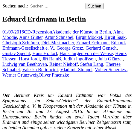
Suchen nach:
Eduard Erdmann in Berlin
01/09/2016
CD-Rezension
Akademie der Künste in Berlin
,
Alma
Moodie
,
Anna Gütter
,
Artur Schnabel
,
Birgit Möckel
,
Birgit Saak
,
Christoph Schlüren
,
Dirk Mestmacher
,
Eduard Erdmann
,
Eduard-
Erdmann-Gesellschaft e. V.
,
George Grosz
,
Gerhard Gensch
,
Gustav Specht
,
Hans Holtorf
,
Hans-Jürgen von der Wense
,
Heinz
Tiessen
,
Horst Jordt
,
Jiří Rajniš
,
Judith Ingolfsson
,
Julia Glänzel
,
Ludwig van Beethoven
,
Reiner Niehoff
,
Stefan Lang
,
Therese
Schnabel
,
Valeska Bertoncini
,
Vladimir Stoupel
,
Volker Scherliess
,
Werner Grünzweig
Oliver Fraenzke
Der Berliner Kreis um Eduard Erdmann war Fokus des
Symposiums „Im Zeiten-Getriebe“ der Eduard-Erdmann-
Gesellschaft e. V. in Kooperation mit der Akademie der Künste in
Berlin am 26. und 27. August 2016. In der Akademie am
Hanseatenweg Berlin fanden an zwei Tagen Vorträge über
Erdmann und einige seiner wichtigsten Berliner Zeitgenossen statt,
an beiden Abenden gab es zudem Konzerte mit seiner Musik.