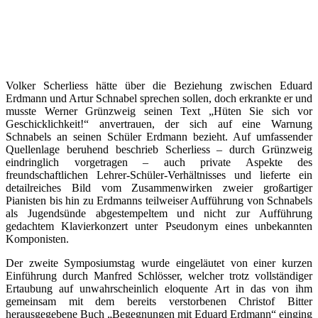
Volker Scherliess hätte über die Beziehung zwischen Eduard
Erdmann und Artur Schnabel sprechen sollen, doch erkrankte er und
musste Werner Grünzweig seinen Text „Hüten Sie sich vor
Geschicklichkeit!“ anvertrauen, der sich auf eine Warnung
Schnabels an seinen Schüler Erdmann bezieht. Auf umfassender
Quellenlage beruhend beschrieb Scherliess – durch Grünzweig
eindringlich vorgetragen – auch private Aspekte des
freundschaftlichen Lehrer-Schüler-Verhältnisses und lieferte ein
detailreiches Bild vom Zusammenwirken zweier großartiger
Pianisten bis hin zu Erdmanns teilweiser Aufführung von Schnabels
als Jugendsünde abgestempeltem und nicht zur Aufführung
gedachtem Klavierkonzert unter Pseudonym eines unbekannten
Komponisten.
Der zweite Symposiumstag wurde eingeläutet von einer kurzen
Einführung durch Manfred Schlösser, welcher trotz vollständiger
Ertaubung auf unwahrscheinlich eloquente Art in das von ihm
gemeinsam mit dem bereits verstorbenen Christof Bitter
herausgegebene Buch „Begegnungen mit Eduard Erdmann“ einging