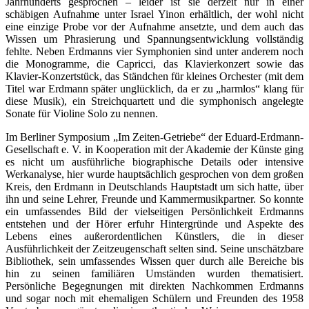
Jahrhunderts gesprochen – leider ist sie derzeit nur in einer
schäbigen Aufnahme unter Israel Yinon erhältlich, der wohl nicht
eine einzige Probe vor der Aufnahme ansetzte, und dem auch das
Wissen um Phrasierung und Spannungsentwicklung vollständig
fehlte. Neben Erdmanns vier Symphonien sind unter anderem noch
die Monogramme, die Capricci, das Klavierkonzert sowie das
Klavier-Konzertstück, das Ständchen für kleines Orchester (mit dem
Titel war Erdmann später unglücklich, da er zu „harmlos“ klang für
diese Musik), ein Streichquartett und die symphonisch angelegte
Sonate für Violine Solo zu nennen.
Im Berliner Symposium „Im Zeiten-Getriebe“ der Eduard-Erdmann-
Gesellschaft e. V. in Kooperation mit der Akademie der Künste ging
es nicht um ausführliche biographische Details oder intensive
Werkanalyse, hier wurde hauptsächlich gesprochen von dem großen
Kreis, den Erdmann in Deutschlands Hauptstadt um sich hatte, über
ihn und seine Lehrer, Freunde und Kammermusikpartner. So konnte
ein umfassendes Bild der vielseitigen Persönlichkeit Erdmanns
entstehen und der Hörer erfuhr Hintergründe und Aspekte des
Lebens eines außerordentlichen Künstlers, die in dieser
Ausführlichkeit der Zeitzeugenschaft selten sind. Seine unschätzbare
Bibliothek, sein umfassendes Wissen quer durch alle Bereiche bis
hin zu seinen familiären Umständen wurden thematisiert.
Persönliche Begegnungen mit direkten Nachkommen Erdmanns
und sogar noch mit ehemaligen Schülern und Freunden des 1958