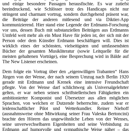
und einige besondere Passagen herausfischte. Es war zutiefst
beeindruckend, wie Schlösser trotz des Handicaps nicht nur
stringent und charmant vortrug, sondern durchgehend präsent war,
die Beiträge der anderen mitlesend und via Diktier-App
kommunizierend. Hier stand eine Legende der Erdmann-Forschung
vor uns, dessen Buch mit substanziellen Beiträgen aus Erdmanns
Umfeld weit mehr als ein Must Have für jeden ist, der sich mit der
Person oder dem Künstler Erdmann beschäftigen will. Dies ist
wirklich eines der schönsten, vielseitigsten und umfassendsten
Bücher der gesamten Musikliteratur (sowie Leitquelle für die
meisten gehaltenen Vorträge), eine Besprechung wird in Bälde auf
The New Listener erscheinen.
Dem folgte ein Vortrag über den „eigenwilligen Trabanten“ Hans
Jürgen von der Wense, der nach seinem Umzug nach Berlin 1920
gerade mit Erdmann und Krenek eine intensive Freundschaft
pflegte. Von der Wense darf schlichtweg als Universalgelehrter
gelten, er war neben seinen schriftstellerischen Fähigkeiten ein
ambitionierter Komponist und Übersetzer aus allen möglichen
Sprachen, von welchen er Dutzende beherrschte, zudem war er
leidenschaftlicher Pilot und Wetterkundler. Reiner Niehoff
(ausnahmsweise ohne Mitwirkung seiner Frau Valeska Bertoncini)
brachte den Hörern das ungewöhnliche Leben von der Wenses,
seine unverwechselbaren Eigenheiten und seine Verbindung zu
Erdmann auf humorvolle und sympathische Weise näher – das