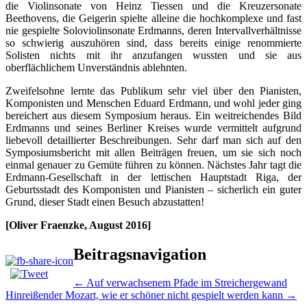
die Violinsonate von Heinz Tiessen und die Kreuzersonate
Beethovens, die Geigerin spielte alleine die hochkomplexe und fast
nie gespielte Soloviolinsonate Erdmanns, deren Intervallverhältnisse
so schwierig auszuhören sind, dass bereits einige renommierte
Solisten nichts mit ihr anzufangen wussten und sie aus
oberflächlichem Unverständnis ablehnten.
Zweifelsohne lernte das Publikum sehr viel über den Pianisten,
Komponisten und Menschen Eduard Erdmann, und wohl jeder ging
bereichert aus diesem Symposium heraus. Ein weitreichendes Bild
Erdmanns und seines Berliner Kreises wurde vermittelt aufgrund
liebevoll detaillierter Beschreibungen. Sehr darf man sich auf den
Symposiumsbericht mit allen Beiträgen freuen, um sie sich noch
einmal genauer zu Gemüte führen zu können. Nächstes Jahr tagt die
Erdmann-Gesellschaft in der lettischen Hauptstadt Riga, der
Geburtsstadt des Komponisten und Pianisten – sicherlich ein guter
Grund, dieser Stadt einen Besuch abzustatten!
[Oliver Fraenzke, August 2016]
Beitragsnavigation
←
Auf verwachsenem Pfade im Streichergewand
Hinreißender Mozart, wie er schöner nicht gespielt werden kann
→