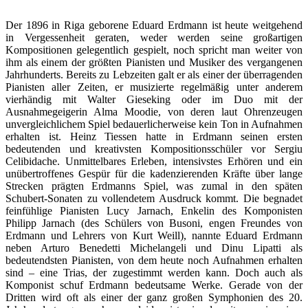
Der 1896 in Riga geborene Eduard Erdmann ist heute weitgehend
in Vergessenheit geraten, weder werden seine großartigen
Kompositionen gelegentlich gespielt, noch spricht man weiter von
ihm als einem der größten Pianisten und Musiker des vergangenen
Jahrhunderts. Bereits zu Lebzeiten galt er als einer der überragenden
Pianisten aller Zeiten, er musizierte regelmäßig unter anderem
vierhändig mit Walter Gieseking oder im Duo mit der
Ausnahmegeigerin Alma Moodie, von deren laut Ohrenzeugen
unvergleichlichem Spiel bedauerlicherweise kein Ton in Aufnahmen
erhalten ist. Heinz Tiessen hatte in Erdmann seinen ersten
bedeutenden und kreativsten Kompositionsschüler vor Sergiu
Celibidache. Unmittelbares Erleben, intensivstes Erhören und ein
unübertroffenes Gespür für die kadenzierenden Kräfte über lange
Strecken prägten Erdmanns Spiel, was zumal in den späten
Schubert-Sonaten zu vollendetem Ausdruck kommt. Die begnadet
feinfühlige Pianisten Lucy Jarnach, Enkelin des Komponisten
Philipp Jarnach (des Schülers von Busoni, engen Freundes von
Erdmann und Lehrers von Kurt Weill), nannte Eduard Erdmann
neben Arturo Benedetti Michelangeli und Dinu Lipatti als
bedeutendsten Pianisten, von dem heute noch Aufnahmen erhalten
sind – eine Trias, der zugestimmt werden kann. Doch auch als
Komponist schuf Erdmann bedeutsame Werke. Gerade von der
Dritten wird oft als einer der ganz großen Symphonien des 20.