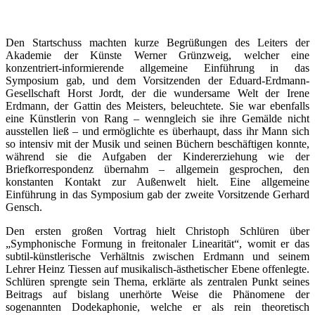
Den Startschuss machten kurze Begrüßungen des Leiters der
Akademie der Künste Werner Grünzweig, welcher eine
konzentriert-informierende allgemeine Einführung in das
Symposium gab, und dem Vorsitzenden der Eduard-Erdmann-
Gesellschaft Horst Jordt, der die wundersame Welt der Irene
Erdmann, der Gattin des Meisters, beleuchtete. Sie war ebenfalls
eine Künstlerin von Rang – wenngleich sie ihre Gemälde nicht
ausstellen ließ – und ermöglichte es überhaupt, dass ihr Mann sich
so intensiv mit der Musik und seinen Büchern beschäftigen konnte,
während sie die Aufgaben der Kindererziehung wie der
Briefkorrespondenz übernahm – allgemein gesprochen, den
konstanten Kontakt zur Außenwelt hielt. Eine allgemeine
Einführung in das Symposium gab der zweite Vorsitzende Gerhard
Gensch.
Den ersten großen Vortrag hielt Christoph Schlüren über
„Symphonische Formung in freitonaler Linearität“, womit er das
subtil-künstlerische Verhältnis zwischen Erdmann und seinem
Lehrer Heinz Tiessen auf musikalisch-ästhetischer Ebene offenlegte.
Schlüren sprengte sein Thema, erklärte als zentralen Punkt seines
Beitrags auf bislang unerhörte Weise die Phänomene der
sogenannten Dodekaphonie, welche er als rein theoretisch