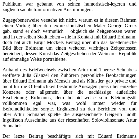
Publikum war gebannt von seinen humoristisch-legeren und
zugleich sachlich-informativen Ausführungen.
Zugegebenerweise verstehe ich nicht, warum es in diesem Rahmen
einen Vortrag über den expressionistischen Maler George Grosz
gab, stand er doch vermutlich – obgleich sie Zeitgenossen waren
und in der selben Stadt lebten – nie in Kontakt mit Eduard Erdmann,
doch hat auch Birgit Möckels Beitrag über ihn das facettenreiche
Bild über Erdmann um einen weiteren wichtigen Zeitgenossen
bereichert, dessen Kunst das Zeitgeschehen der Weimarer Republik
auf einmalige Weise portraitierte.
Anhand des Briefwechsels zwischen Artur und Therese Schnabels
eröffnete Julia Glänzel den Zuhörern persönliche Beobachtungen
über Eduard Erdmann als Mensch und als Künstler, gab private und
nicht für die Öffentlichkeit bestimmte Aussagen preis über einzelne
Konzerte oder allgemein über die nachlässige äußerliche
Erscheinung Erdmanns, dem beispielsweise sein Kleidungsstil
vollkommen egal war, was wohl immer wieder für
Befremdlichkeiten sorgte. Ergänzend zu den Berichten von und
über Artur Schnabel spielte die ausgezeichnete Geigerin Judith
Ingolfsson Ausschnitte aus der riesenhaften Soloviolinsonate Artur
Schnabels.
Der letzte Beitrag beschäftigte sich mit Eduard Erdmanns