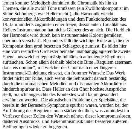
lernen konnte: Melodisch dominiert die Chromatik bis hin zu
Themen, die alle zwölf Töne umfassen (ein Zwölftonkomponist im
Sinne Schönbergs war Heller nicht!), die Harmonik weicht
konventionellen Akkordbildungen und dem Funktionsdenken des
19. Jahrhunderts zugunsten einer freien, dissonanten Tonalität aus.
Hellers Instrumentation hat nichts Glänzendes an sich. Die Herbheit
der Harmonik wird durch kein instrumentales Kolorit gemildert,
eher noch verschärft. Besonders fällt die wichtige Rolle auf, die der
Komponist dem groß besetzten Schlagzeug zumisst. Es bildet hier
eine vom restlichen Orchester beinahe unabhängig agierende zweite
Ebene, aus welcher regelmäßig militärisch anmutende Rhythmen
auftauchen. Schon allein deshalb bleibt die Bitte „Requiem aeternam
dona eis domine“, mit welcher der Chor nach einer längeren
Instrumental-Einleitung einsetzt, ein frommer Wunsch: Das Werk
findet nicht zur Ruhe, auch wenn die Sehnsucht danach beständig
durch die chromatischen Melodien und dissonanten Akkordtürme
hindurch spürbar ist. Dass Heller an den Chor höchste Ansprüche
stellt, braucht angesichts des Kontextes wohl kaum gesondert
erwähnt zu werden. Die akustischen Probleme der Spielstätte, die
bereits in der Bernstein-Symphonie spürbar waren, wurden bei der
Aufführung des Requiems noch stärker deutlich, was zumindest im
Verfasser dieser Zeilen den Wunsch nährte, dieser kompromisslosen,
düsteren Ausdrucks- und Bekenntnismusik unter besseren äußeren
Bedingungen wieder zu begegnen.