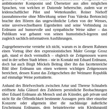
ambitionierter Komponist und Übersetzer aus allen möglichen
Sprachen, von welchen er Dutzende beherrschte, zudem war er
leidenschaftlicher Pilot und Wetterkundler. Reiner Niehoff
(ausnahmsweise ohne Mitwirkung seiner Frau Valeska Bertoncini)
brachte den Hörern das ungewöhnliche Leben von der Wenses,
seine unverwechselbaren Eigenheiten und seine Verbindung zu
Erdmann auf humorvolle und sympathische Weise näher – das
Publikum war gebannt von seinen humoristisch-legeren und
zugleich sachlich-informativen Ausführungen.
Zugegebenerweise verstehe ich nicht, warum es in diesem Rahmen
einen Vortrag über den expressionistischen Maler George Grosz
gab, stand er doch vermutlich – obgleich sie Zeitgenossen waren
und in der selben Stadt lebten – nie in Kontakt mit Eduard Erdmann,
doch hat auch Birgit Möckels Beitrag über ihn das facettenreiche
Bild über Erdmann um einen weiteren wichtigen Zeitgenossen
bereichert, dessen Kunst das Zeitgeschehen der Weimarer Republik
auf einmalige Weise portraitierte.
Anhand des Briefwechsels zwischen Artur und Therese Schnabels
eröffnete Julia Glänzel den Zuhörern persönliche Beobachtungen
über Eduard Erdmann als Mensch und als Künstler, gab private und
nicht für die Öffentlichkeit bestimmte Aussagen preis über einzelne
Konzerte oder allgemein über die nachlässige äußerliche
Erscheinung Erdmanns, dem beispielsweise sein Kleidungsstil