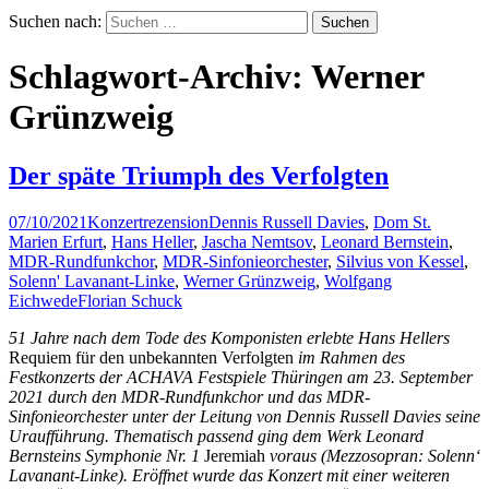
Suchen nach:
Schlagwort-Archiv: Werner
Grünzweig
Der späte Triumph des Verfolgten
07/10/2021
Konzertrezension
Dennis Russell Davies
,
Dom St.
Marien Erfurt
,
Hans Heller
,
Jascha Nemtsov
,
Leonard Bernstein
,
MDR-Rundfunkchor
,
MDR-Sinfonieorchester
,
Silvius von Kessel
,
Solenn' Lavanant-Linke
,
Werner Grünzweig
,
Wolfgang
Eichwede
Florian Schuck
51 Jahre nach dem Tode des Komponisten erlebte Hans Hellers
Requiem für den unbekannten Verfolgten
im Rahmen des
Festkonzerts der ACHAVA Festspiele Thüringen am 23. September
2021 durch den MDR-Rundfunkchor und das MDR-
Sinfonieorchester unter der Leitung von Dennis Russell Davies seine
Uraufführung. Thematisch passend ging dem Werk Leonard
Bernsteins Symphonie Nr. 1
Jeremiah
voraus (Mezzosopran: Solenn‘
Lavanant-Linke). Eröffnet wurde das Konzert mit einer weiteren