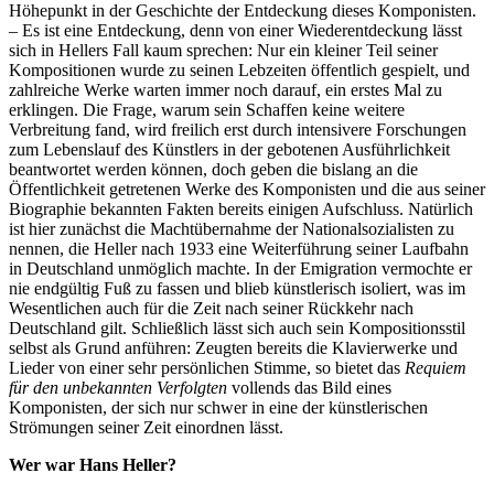
Höhepunkt in der Geschichte der Entdeckung dieses Komponisten.
– Es ist eine Entdeckung, denn von einer Wiederentdeckung lässt
sich in Hellers Fall kaum sprechen: Nur ein kleiner Teil seiner
Kompositionen wurde zu seinen Lebzeiten öffentlich gespielt, und
zahlreiche Werke warten immer noch darauf, ein erstes Mal zu
erklingen. Die Frage, warum sein Schaffen keine weitere
Verbreitung fand, wird freilich erst durch intensivere Forschungen
zum Lebenslauf des Künstlers in der gebotenen Ausführlichkeit
beantwortet werden können, doch geben die bislang an die
Öffentlichkeit getretenen Werke des Komponisten und die aus seiner
Biographie bekannten Fakten bereits einigen Aufschluss. Natürlich
ist hier zunächst die Machtübernahme der Nationalsozialisten zu
nennen, die Heller nach 1933 eine Weiterführung seiner Laufbahn
in Deutschland unmöglich machte. In der Emigration vermochte er
nie endgültig Fuß zu fassen und blieb künstlerisch isoliert, was im
Wesentlichen auch für die Zeit nach seiner Rückkehr nach
Deutschland gilt. Schließlich lässt sich auch sein Kompositionsstil
selbst als Grund anführen: Zeugten bereits die Klavierwerke und
Lieder von einer sehr persönlichen Stimme, so bietet das
Requiem
für den unbekannten Verfolgten
vollends das Bild eines
Komponisten, der sich nur schwer in eine der künstlerischen
Strömungen seiner Zeit einordnen lässt.
Wer war Hans Heller?