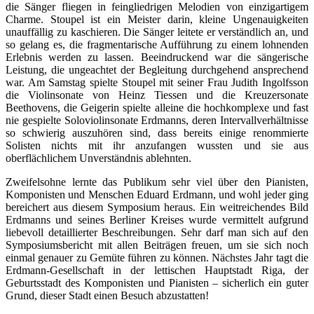
die Sänger fliegen in feingliedrigen Melodien von einzigartigem
Charme. Stoupel ist ein Meister darin, kleine Ungenauigkeiten
unauffällig zu kaschieren. Die Sänger leitete er verständlich an, und
so gelang es, die fragmentarische Aufführung zu einem lohnenden
Erlebnis werden zu lassen. Beeindruckend war die sängerische
Leistung, die ungeachtet der Begleitung durchgehend ansprechend
war. Am Samstag spielte Stoupel mit seiner Frau Judith Ingolfsson
die Violinsonate von Heinz Tiessen und die Kreuzersonate
Beethovens, die Geigerin spielte alleine die hochkomplexe und fast
nie gespielte Soloviolinsonate Erdmanns, deren Intervallverhältnisse
so schwierig auszuhören sind, dass bereits einige renommierte
Solisten nichts mit ihr anzufangen wussten und sie aus
oberflächlichem Unverständnis ablehnten.
Zweifelsohne lernte das Publikum sehr viel über den Pianisten,
Komponisten und Menschen Eduard Erdmann, und wohl jeder ging
bereichert aus diesem Symposium heraus. Ein weitreichendes Bild
Erdmanns und seines Berliner Kreises wurde vermittelt aufgrund
liebevoll detaillierter Beschreibungen. Sehr darf man sich auf den
Symposiumsbericht mit allen Beiträgen freuen, um sie sich noch
einmal genauer zu Gemüte führen zu können. Nächstes Jahr tagt die
Erdmann-Gesellschaft in der lettischen Hauptstadt Riga, der
Geburtsstadt des Komponisten und Pianisten – sicherlich ein guter
Grund, dieser Stadt einen Besuch abzustatten!