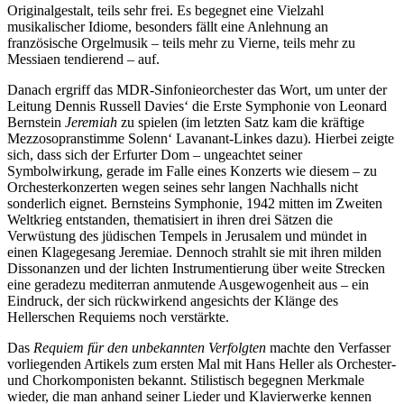
Originalgestalt, teils sehr frei. Es begegnet eine Vielzahl
musikalischer Idiome, besonders fällt eine Anlehnung an
französische Orgelmusik – teils mehr zu Vierne, teils mehr zu
Messiaen tendierend – auf.
Danach ergriff das MDR-Sinfonieorchester das Wort, um unter der
Leitung Dennis Russell Davies‘ die Erste Symphonie von Leonard
Bernstein
Jeremiah
zu spielen (im letzten Satz kam die kräftige
Mezzosopranstimme Solenn‘ Lavanant-Linkes dazu). Hierbei zeigte
sich, dass sich der Erfurter Dom – ungeachtet seiner
Symbolwirkung, gerade im Falle eines Konzerts wie diesem – zu
Orchesterkonzerten wegen seines sehr langen Nachhalls nicht
sonderlich eignet. Bernsteins Symphonie, 1942 mitten im Zweiten
Weltkrieg entstanden, thematisiert in ihren drei Sätzen die
Verwüstung des jüdischen Tempels in Jerusalem und mündet in
einen Klagegesang Jeremiae. Dennoch strahlt sie mit ihren milden
Dissonanzen und der lichten Instrumentierung über weite Strecken
eine geradezu mediterran anmutende Ausgewogenheit aus – ein
Eindruck, der sich rückwirkend angesichts der Klänge des
Hellerschen Requiems noch verstärkte.
Das
Requiem für den unbekannten Verfolgten
machte den Verfasser
vorliegenden Artikels zum ersten Mal mit Hans Heller als Orchester-
und Chorkomponisten bekannt. Stilistisch begegnen Merkmale
wieder, die man anhand seiner Lieder und Klavierwerke kennen