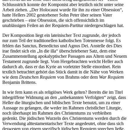
Schlussstrich konnte der Komponist aber letztlich nicht unter seine
Arbeit ziehen. „Der Holocaust wurde für ihn zu einer Obsession“,
hatte Hellers 2002 gestorbener Sohn Peter über seinen Vater
geschrieben – eine Obsession, die sich offensichtlich im
unablässigen Feilen an der Requiem-Partitur niedergeschlagen hat.
Der Komposition liegt ein lateinischer Text zugrunde, der jedoch
nur zum Teil der traditionellen katholischen Totenmesse folgt. Es
fehlen das Sanctus, Benedictus und Agnus Dei. Anstelle des Dies
irae findet sich ein „In die illa“ überschriebener Satz, dem eine
Zusammenstellung apokalyptischer Passagen aus Altem und Neuem
Testament zugrunde liegt. Vom Hergebrachten weicht Heller auch
dadurch ab, dass er das Kyrie an vorletzter Stelle einordnet. Rein
textlich betrachtet gehört das Stück damit in die Nähe von Werken
wie dem
Deutschen Requiem
von Brahms oder dem
War Requiem
Benjamin Brittens.
In wie fern kann es als religiöses Werk gelten? Bereits die im Titel
inbegriffene Widmung an den „unbekannten Verfolgten“ zeigt, dass
Heller die liturgischen und biblischen Texte benutzt, um zu einer
Aussage zu gelangen, die weder im Rahmen christlicher Liturgie,
noch überhaupt im Rahmen des Christentums zu verbleiben
gedenkt. Die jüdischen Wurzeln des Christentums werden durch die
Verwendung alttestamentarischer Texte angedeutet, ohne dass sich
deswegen von einem spezifisch jüdischen Requiem sprechen ließe.