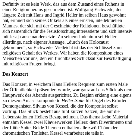
Definitiv ist es kein Werk, das aus dem Zustand eines Ruhens in
einer Religion heraus geschrieben ist. Wolfgang Eichwede, der
längere Zeit mit Hans und Ingrid Heller im selben Haus gewohnt
hat, erinnert sich seines Onkels als eines ernsten, intellektuellen
Mannes, der sich mit der Geschichte der Religionen beschäftigte,
sich namentlich für die Jesusforschung interessierte und sich intensiv
mit Jesaja auseinandersetzte. Zu seinem Judentum sei Heller
allerdings, nach eigener Aussage, „durch den Holocaust
gekommen“, so Eichwede. Vielleicht ist das der Schlüssel zum
religiösen Gehalt des Werkes. Wir haben die Komposition eines
Menschen vor uns, den ein furchtbares Schicksal zur Beschäftigung
mit religiösen Fragen bringt.
Das Konzert
Das Konzert, in welchem Hans Hellers Requiem zum ersten Male
der Öffentlichkeit präsentiert wurde, war ganz auf das Stück als dem
Hauptwerk des Abends ausgerichtet. Zu Beginn erklang eine eigens
zu diesem Anlass komponierte
Heller-Suite
für Orgel des Erfurter
Domorganisten Silvius von Kessel, die der Komponist selbst
vortrug. Das Stück besteht aus fünf kurzen Sätzen, die auf die
Lebensstationen Hellers Bezug nehmen. Das thematische Material
entnahm Kessel zwei Klavierwerken Hellers: dem Divertimento und
der Little Suite. Beide Themen enthalten alle zwölf Töne der
chromatischen Tonleiter. Kessel verarbeitet sie teils in