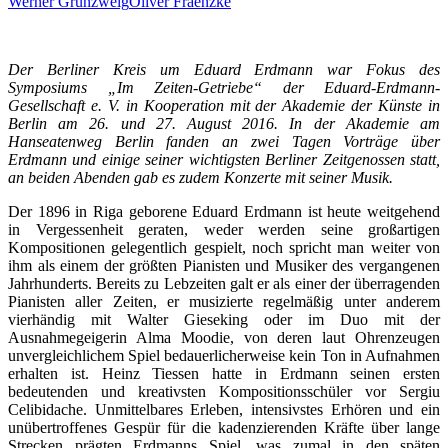
Werner Grünzweig
Oliver Fraenzke
Der Berliner Kreis um Eduard Erdmann war Fokus des
Symposiums „Im Zeiten-Getriebe“ der Eduard-Erdmann-
Gesellschaft e. V. in Kooperation mit der Akademie der Künste in
Berlin am 26. und 27. August 2016. In der Akademie am
Hanseatenweg Berlin fanden an zwei Tagen Vorträge über
Erdmann und einige seiner wichtigsten Berliner Zeitgenossen statt,
an beiden Abenden gab es zudem Konzerte mit seiner Musik.
Der 1896 in Riga geborene Eduard Erdmann ist heute weitgehend
in Vergessenheit geraten, weder werden seine großartigen
Kompositionen gelegentlich gespielt, noch spricht man weiter von
ihm als einem der größten Pianisten und Musiker des vergangenen
Jahrhunderts. Bereits zu Lebzeiten galt er als einer der überragenden
Pianisten aller Zeiten, er musizierte regelmäßig unter anderem
vierhändig mit Walter Gieseking oder im Duo mit der
Ausnahmegeigerin Alma Moodie, von deren laut Ohrenzeugen
unvergleichlichem Spiel bedauerlicherweise kein Ton in Aufnahmen
erhalten ist. Heinz Tiessen hatte in Erdmann seinen ersten
bedeutenden und kreativsten Kompositionsschüler vor Sergiu
Celibidache. Unmittelbares Erleben, intensivstes Erhören und ein
unübertroffenes Gespür für die kadenzierenden Kräfte über lange
Strecken prägten Erdmanns Spiel, was zumal in den späten