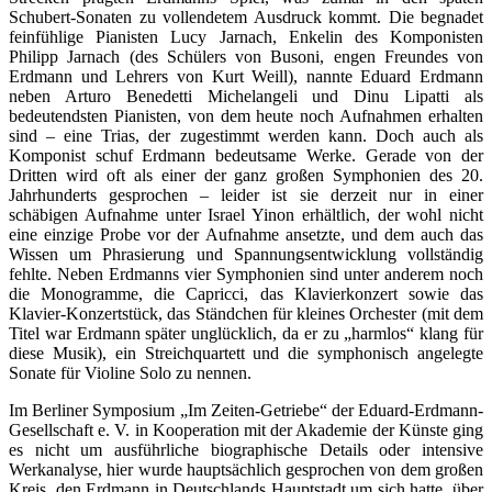
Schubert-Sonaten zu vollendetem Ausdruck kommt. Die begnadet
feinfühlige Pianisten Lucy Jarnach, Enkelin des Komponisten
Philipp Jarnach (des Schülers von Busoni, engen Freundes von
Erdmann und Lehrers von Kurt Weill), nannte Eduard Erdmann
neben Arturo Benedetti Michelangeli und Dinu Lipatti als
bedeutendsten Pianisten, von dem heute noch Aufnahmen erhalten
sind – eine Trias, der zugestimmt werden kann. Doch auch als
Komponist schuf Erdmann bedeutsame Werke. Gerade von der
Dritten wird oft als einer der ganz großen Symphonien des 20.
Jahrhunderts gesprochen – leider ist sie derzeit nur in einer
schäbigen Aufnahme unter Israel Yinon erhältlich, der wohl nicht
eine einzige Probe vor der Aufnahme ansetzte, und dem auch das
Wissen um Phrasierung und Spannungsentwicklung vollständig
fehlte. Neben Erdmanns vier Symphonien sind unter anderem noch
die Monogramme, die Capricci, das Klavierkonzert sowie das
Klavier-Konzertstück, das Ständchen für kleines Orchester (mit dem
Titel war Erdmann später unglücklich, da er zu „harmlos“ klang für
diese Musik), ein Streichquartett und die symphonisch angelegte
Sonate für Violine Solo zu nennen.
Im Berliner Symposium „Im Zeiten-Getriebe“ der Eduard-Erdmann-
Gesellschaft e. V. in Kooperation mit der Akademie der Künste ging
es nicht um ausführliche biographische Details oder intensive
Werkanalyse, hier wurde hauptsächlich gesprochen von dem großen
Kreis, den Erdmann in Deutschlands Hauptstadt um sich hatte, über