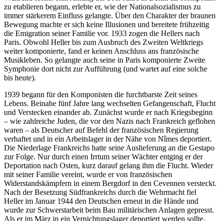
zu etablieren begann, erlebte er, wie der Nationalsozialismus zu
immer stärkerem Einfluss gelangte. Über den Charakter der braunen
Bewegung machte er sich keine Illusionen und bereitete frühzeitig
die Emigration seiner Familie vor. 1933 zogen die Hellers nach
Paris. Obwohl Heller bis zum Ausbruch des Zweiten Weltkriegs
weiter komponierte, fand er keinen Anschluss ans französische
Musikleben. So gelangte auch seine in Paris komponierte Zweite
Symphonie dort nicht zur Aufführung (und wartet auf eine solche
bis heute).
1939 begann für den Komponisten die furchtbarste Zeit seines
Lebens. Beinahe fünf Jahre lang wechselten Gefangenschaft, Flucht
und Verstecken einander ab. Zunächst wurde er nach Kriegsbeginn
– wie zahlreiche Juden, die vor den Nazis nach Frankreich geflohen
waren – als Deutscher auf Befehl der französischen Regierung
verhaftet und in ein Arbeitslager in der Nähe von Nîmes deportiert.
Die Niederlage Frankreichs hatte seine Auslieferung an die Gestapo
zur Folge. Nur durch einen Irrtum seiner Wächter entging er der
Deportation nach Osten, kurz darauf gelang ihm die Flucht. Wieder
mit seiner Familie vereint, wurde er von französischen
Widerstandskämpfern in einem Bergdorf in den Cevennen versteckt.
Nach der Besetzung Südfrankreichs durch die Wehrmacht fiel
Heller im Januar 1944 den Deutschen erneut in die Hände und
wurde zur Schwerstarbeit beim Bau militärischen Anlagen gepresst.
Als er im März in ein Vernichtungslager deportiert werden sollte,