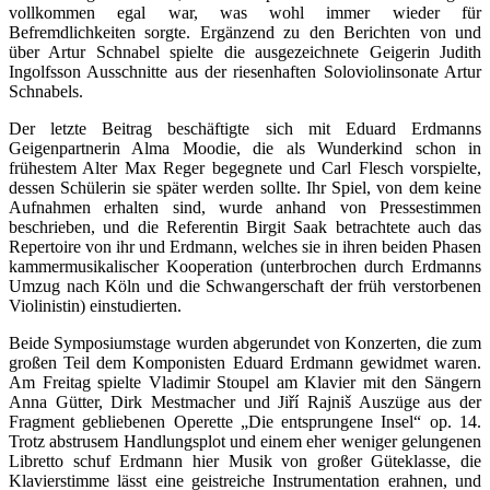
vollkommen egal war, was wohl immer wieder für
Befremdlichkeiten sorgte. Ergänzend zu den Berichten von und
über Artur Schnabel spielte die ausgezeichnete Geigerin Judith
Ingolfsson Ausschnitte aus der riesenhaften Soloviolinsonate Artur
Schnabels.
Der letzte Beitrag beschäftigte sich mit Eduard Erdmanns
Geigenpartnerin Alma Moodie, die als Wunderkind schon in
frühestem Alter Max Reger begegnete und Carl Flesch vorspielte,
dessen Schülerin sie später werden sollte. Ihr Spiel, von dem keine
Aufnahmen erhalten sind, wurde anhand von Pressestimmen
beschrieben, und die Referentin Birgit Saak betrachtete auch das
Repertoire von ihr und Erdmann, welches sie in ihren beiden Phasen
kammermusikalischer Kooperation (unterbrochen durch Erdmanns
Umzug nach Köln und die Schwangerschaft der früh verstorbenen
Violinistin) einstudierten.
Beide Symposiumstage wurden abgerundet von Konzerten, die zum
großen Teil dem Komponisten Eduard Erdmann gewidmet waren.
Am Freitag spielte Vladimir Stoupel am Klavier mit den Sängern
Anna Gütter, Dirk Mestmacher und Jiří Rajniš Auszüge aus der
Fragment gebliebenen Operette „Die entsprungene Insel“ op. 14.
Trotz abstrusem Handlungsplot und einem eher weniger gelungenen
Libretto schuf Erdmann hier Musik von großer Güteklasse, die
Klavierstimme lässt eine geistreiche Instrumentation erahnen, und