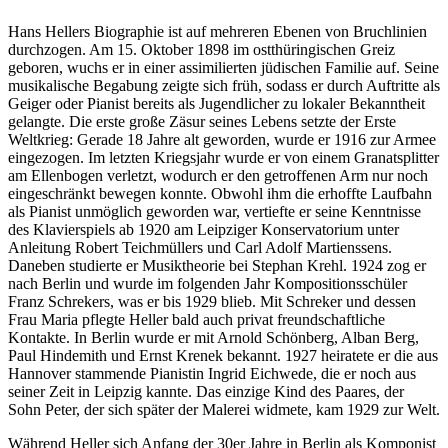
Hans Hellers Biographie ist auf mehreren Ebenen von Bruchlinien
durchzogen. Am 15. Oktober 1898 im ostthüringischen Greiz
geboren, wuchs er in einer assimilierten jüdischen Familie auf. Seine
musikalische Begabung zeigte sich früh, sodass er durch Auftritte als
Geiger oder Pianist bereits als Jugendlicher zu lokaler Bekanntheit
gelangte. Die erste große Zäsur seines Lebens setzte der Erste
Weltkrieg: Gerade 18 Jahre alt geworden, wurde er 1916 zur Armee
eingezogen. Im letzten Kriegsjahr wurde er von einem Granatsplitter
am Ellenbogen verletzt, wodurch er den getroffenen Arm nur noch
eingeschränkt bewegen konnte. Obwohl ihm die erhoffte Laufbahn
als Pianist unmöglich geworden war, vertiefte er seine Kenntnisse
des Klavierspiels ab 1920 am Leipziger Konservatorium unter
Anleitung Robert Teichmüllers und Carl Adolf Martienssens.
Daneben studierte er Musiktheorie bei Stephan Krehl. 1924 zog er
nach Berlin und wurde im folgenden Jahr Kompositionsschüler
Franz Schrekers, was er bis 1929 blieb. Mit Schreker und dessen
Frau Maria pflegte Heller bald auch privat freundschaftliche
Kontakte. In Berlin wurde er mit Arnold Schönberg, Alban Berg,
Paul Hindemith und Ernst Krenek bekannt. 1927 heiratete er die aus
Hannover stammende Pianistin Ingrid Eichwede, die er noch aus
seiner Zeit in Leipzig kannte. Das einzige Kind des Paares, der
Sohn Peter, der sich später der Malerei widmete, kam 1929 zur Welt.
Während Heller sich Anfang der 30er Jahre in Berlin als Komponist