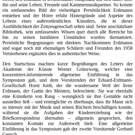
ihn und seine Lehrer, Freunde und Kammermusikpartner. So konnte
ein umfassendes Bild der vielseitigen Persönlichkeit Erdmanns
entstehen und der Hörer erfuhr Hintergründe und Aspekte des
Lebens eines außerordentlichen Künstlers, die in dieser
Ausführlichkeit der Zeitzeugenschaft selten sind. Seine unschätzbare
Bibliothek, sein umfassendes Wissen quer durch alle Bereiche bis
hin zu seinen familiären Umständen wurden thematisiert.
Persönliche Begegnungen mit direkten Nachkommen Erdmanns
und sogar noch mit ehemaligen Schülern und Freunden des 1958
Verstorbenen ergänzten dies in authentischer Weise.
Den Startschuss machten kurze Begrüßungen des Leiters der
Akademie der Künste Werner Grünzweig, welcher eine
konzentriert-informierende allgemeine Einführung in das
Symposium gab, und dem Vorsitzenden der Eduard-Erdmann-
Gesellschaft Horst Jordt, der die wundersame Welt der Irene
Erdmann, der Gattin des Meisters, beleuchtete. Sie war ebenfalls
eine Künstlerin von Rang – wenngleich sie ihre Gemälde nicht
ausstellen ließ – und ermöglichte es überhaupt, dass ihr Mann sich
so intensiv mit der Musik und seinen Büchern beschäftigen konnte,
während sie die Aufgaben der Kindererziehung wie der
Briefkorrespondenz übernahm – allgemein gesprochen, den
konstanten Kontakt zur Außenwelt hielt. Eine allgemeine
Einführung in das Symposium gab der zweite Vorsitzende Gerhard
Gensch.