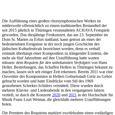
Die Aufführung eines großen chorsymphonischen Werkes ist
mittlerweile offensichtlich zu einem traditionellen Bestandteil der
seit 2015 jährlich in Thüringen veranstalteten ACHAVA Festspiele
geworden. Das diesjährige Festkonzert, das am 23. September im
Dom St. Marien zu Erfurt stattfand, kann getrost als eines der
bedeutendsten Ereignisse in der noch jungen Geschichte des
jüdischen Kulturfestivals bezeichnet werden, denn es verhalf
erstmals überhaupt einer Komposition zu klingender Existenz, die
mehr als fünf Jahrzehnte auf ihre Uraufführung hatte warten
müssen: dem
Requiem für den unbekannten Verfolgten
von Hans
Heller. Bestrebungen, das Schaffen Hellers in Thüringen bekannt zu
machen, lassen sich seit einiger Zeit erkennen. Bereits 2011 war eine
Ouvertüre des Komponisten in Hellers Geburtsstadt Greiz zu Gehör
gebracht worden und hatte Eindrücke vom Stil des 1969
gestorbenen Schreker-Schülers vermittelt. Diese wurden durch
mehrere Klavier- und Liederabende in den vergangenen Jahren
vertieft, so durch die Konzerte
2020
und
2021
in der Hochschule für
Musik Franz Liszt Weimar, die gleichfalls mehrere Uraufführungen
boten.
Die Premiere des Requiems markiert zweifelsohne einen vorläufigen