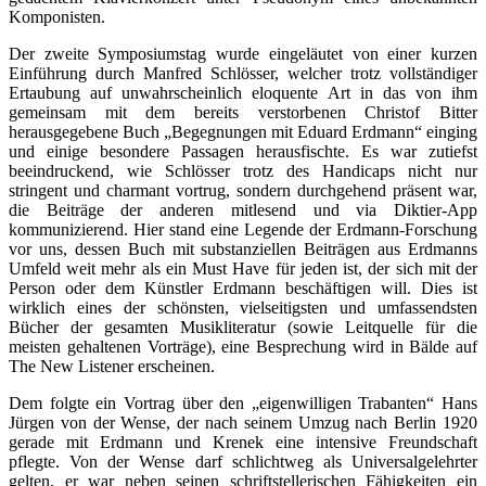
Komponisten.
Der zweite Symposiumstag wurde eingeläutet von einer kurzen
Einführung durch Manfred Schlösser, welcher trotz vollständiger
Ertaubung auf unwahrscheinlich eloquente Art in das von ihm
gemeinsam mit dem bereits verstorbenen Christof Bitter
herausgegebene Buch „Begegnungen mit Eduard Erdmann“ einging
und einige besondere Passagen herausfischte. Es war zutiefst
beeindruckend, wie Schlösser trotz des Handicaps nicht nur
stringent und charmant vortrug, sondern durchgehend präsent war,
die Beiträge der anderen mitlesend und via Diktier-App
kommunizierend. Hier stand eine Legende der Erdmann-Forschung
vor uns, dessen Buch mit substanziellen Beiträgen aus Erdmanns
Umfeld weit mehr als ein Must Have für jeden ist, der sich mit der
Person oder dem Künstler Erdmann beschäftigen will. Dies ist
wirklich eines der schönsten, vielseitigsten und umfassendsten
Bücher der gesamten Musikliteratur (sowie Leitquelle für die
meisten gehaltenen Vorträge), eine Besprechung wird in Bälde auf
The New Listener erscheinen.
Dem folgte ein Vortrag über den „eigenwilligen Trabanten“ Hans
Jürgen von der Wense, der nach seinem Umzug nach Berlin 1920
gerade mit Erdmann und Krenek eine intensive Freundschaft
pflegte. Von der Wense darf schlichtweg als Universalgelehrter
gelten, er war neben seinen schriftstellerischen Fähigkeiten ein