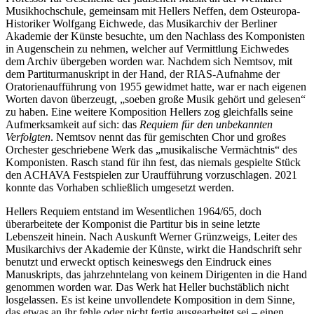
Musikhochschule, gemeinsam mit Hellers Neffen, dem Osteuropa-
Historiker Wolfgang Eichwede, das Musikarchiv der Berliner
Akademie der Künste besuchte, um den Nachlass des Komponisten
in Augenschein zu nehmen, welcher auf Vermittlung Eichwedes
dem Archiv übergeben worden war. Nachdem sich Nemtsov, mit
dem Partiturmanuskript in der Hand, der RIAS-Aufnahme der
Oratorienaufführung von 1955 gewidmet hatte, war er nach eigenen
Worten davon überzeugt, „soeben große Musik gehört und gelesen“
zu haben. Eine weitere Komposition Hellers zog gleichfalls seine
Aufmerksamkeit auf sich: das
Requiem für den unbekannten
Verfolgten
. Nemtsov nennt das für gemischten Chor und großes
Orchester geschriebene Werk das „musikalische Vermächtnis“ des
Komponisten. Rasch stand für ihn fest, das niemals gespielte Stück
den ACHAVA Festspielen zur Uraufführung vorzuschlagen. 2021
konnte das Vorhaben schließlich umgesetzt werden.
Hellers Requiem entstand im Wesentlichen 1964/65, doch
überarbeitete der Komponist die Partitur bis in seine letzte
Lebenszeit hinein. Nach Auskunft Werner Grünzweigs, Leiter des
Musikarchivs der Akademie der Künste, wirkt die Handschrift sehr
benutzt und erweckt optisch keineswegs den Eindruck eines
Manuskripts, das jahrzehntelang von keinem Dirigenten in die Hand
genommen worden war. Das Werk hat Heller buchstäblich nicht
losgelassen. Es ist keine unvollendete Komposition in dem Sinne,
das etwas an ihr fehle oder nicht fertig ausgearbeitet sei – einen