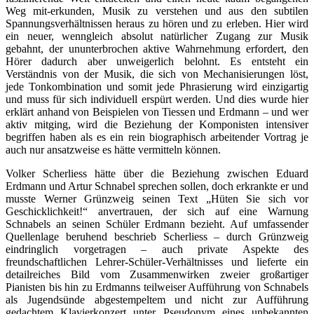
Weg mit-erkunden, Musik zu verstehen und aus den subtilen
Spannungsverhältnissen heraus zu hören und zu erleben. Hier wird
ein neuer, wenngleich absolut natürlicher Zugang zur Musik
gebahnt, der ununterbrochen aktive Wahrnehmung erfordert, den
Hörer dadurch aber unweigerlich belohnt. Es entsteht ein
Verständnis von der Musik, die sich von Mechanisierungen löst,
jede Tonkombination und somit jede Phrasierung wird einzigartig
und muss für sich individuell erspürt werden. Und dies wurde hier
erklärt anhand von Beispielen von Tiessen und Erdmann – und wer
aktiv mitging, wird die Beziehung der Komponisten intensiver
begriffen haben als es ein rein biographisch arbeitender Vortrag je
auch nur ansatzweise es hätte vermitteln können.
Volker Scherliess hätte über die Beziehung zwischen Eduard
Erdmann und Artur Schnabel sprechen sollen, doch erkrankte er und
musste Werner Grünzweig seinen Text „Hüten Sie sich vor
Geschicklichkeit!“ anvertrauen, der sich auf eine Warnung
Schnabels an seinen Schüler Erdmann bezieht. Auf umfassender
Quellenlage beruhend beschrieb Scherliess – durch Grünzweig
eindringlich vorgetragen – auch private Aspekte des
freundschaftlichen Lehrer-Schüler-Verhältnisses und lieferte ein
detailreiches Bild vom Zusammenwirken zweier großartiger
Pianisten bis hin zu Erdmanns teilweiser Aufführung von Schnabels
als Jugendsünde abgestempeltem und nicht zur Aufführung
gedachtem Klavierkonzert unter Pseudonym eines unbekannten