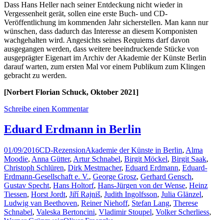
Dass Hans Heller nach seiner Entdeckung nicht wieder in
Vergessenheit gerät, sollen eine erste Buch- und CD-
Veröffentlichung im kommenden Jahr sicherstellen. Man kann nur
wünschen, dass dadurch das Interesse an diesem Komponisten
wachgehalten wird. Angesichts seines Requiems darf davon
ausgegangen werden, dass weitere beeindruckende Stücke von
ausgeprägter Eigenart im Archiv der Akademie der Künste Berlin
darauf warten, zum ersten Mal vor einem Publikum zum Klingen
gebracht zu werden.
[Norbert Florian Schuck, Oktober 2021]
Schreibe einen Kommentar
Eduard Erdmann in Berlin
01/09/2016
CD-Rezension
Akademie der Künste in Berlin
,
Alma
Moodie
,
Anna Gütter
,
Artur Schnabel
,
Birgit Möckel
,
Birgit Saak
,
Christoph Schlüren
,
Dirk Mestmacher
,
Eduard Erdmann
,
Eduard-
Erdmann-Gesellschaft e. V.
,
George Grosz
,
Gerhard Gensch
,
Gustav Specht
,
Hans Holtorf
,
Hans-Jürgen von der Wense
,
Heinz
Tiessen
,
Horst Jordt
,
Jiří Rajniš
,
Judith Ingolfsson
,
Julia Glänzel
,
Ludwig van Beethoven
,
Reiner Niehoff
,
Stefan Lang
,
Therese
Schnabel
,
Valeska Bertoncini
,
Vladimir Stoupel
,
Volker Scherliess
,