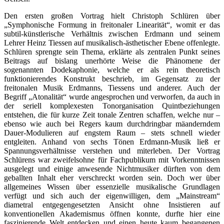
Den ersten großen Vortrag hielt Christoph Schlüren über
„Symphonische Formung in freitonaler Linearität“, womit er das
subtil-künstlerische Verhältnis zwischen Erdmann und seinem
Lehrer Heinz Tiessen auf musikalisch-ästhetischer Ebene offenlegte.
Schlüren sprengte sein Thema, erklärte als zentralen Punkt seines
Beitrags auf bislang unerhörte Weise die Phänomene der
sogenannten Dodekaphonie, welche er als rein theoretisch
funktionierendes Konstrukt beschrieb, im Gegensatz zu der
freitonalen Musik Erdmanns, Tiessens und anderer. Auch der
Begriff „Atonalität“ wurde angesprochen und verworfen, da auch in
der seriell komplexesten Tonorganisation Quintbeziehungen
entstehen, die für kurze Zeit tonale Zentren schaffen, welche nur –
ebenso wie auch bei Regers kaum durchdringbar mäanderndem
Dauer-Modulieren auf engstem Raum – stets schnell wieder
entgleiten. Anhand von sechs Tönen Erdmann-Musik ließ er
Spannungsverhältnisse verstehen und miterleben. Der Vortrag
Schlürens war zweifelsohne für Fachpublikum mit Vorkenntnissen
ausgelegt und einige anwesende Nichtmusiker dürften von dem
geballten Inhalt eher verschreckt worden sein. Doch wer über
allgemeines Wissen über essenzielle musikalische Grundlagen
verfügt und sich auch der eigenwilligen, dem „Mainstream“
diametral entgegengesetzten Ansicht ohne Insistieren auf
konventionellen Akademismus öffnen konnte, durfte hier eine
faszinierende Welt entdecken und einen heute kaum begangenen