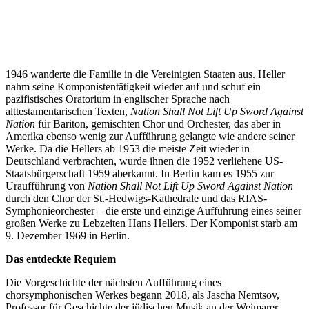
1946 wanderte die Familie in die Vereinigten Staaten aus. Heller
nahm seine Komponistentätigkeit wieder auf und schuf ein
pazifistisches Oratorium in englischer Sprache nach
alttestamentarischen Texten,
Nation Shall Not Lift Up Sword Against
Nation
für Bariton, gemischten Chor und Orchester, das aber in
Amerika ebenso wenig zur Aufführung gelangte wie andere seiner
Werke. Da die Hellers ab 1953 die meiste Zeit wieder in
Deutschland verbrachten, wurde ihnen die 1952 verliehene US-
Staatsbürgerschaft 1959 aberkannt. In Berlin kam es 1955 zur
Uraufführung von
Nation Shall Not Lift Up Sword Against Nation
durch den Chor der St.-Hedwigs-Kathedrale und das RIAS-
Symphonieorchester – die erste und einzige Aufführung eines seiner
großen Werke zu Lebzeiten Hans Hellers. Der Komponist starb am
9. Dezember 1969 in Berlin.
Das entdeckte Requiem
Die Vorgeschichte der nächsten Aufführung eines
chorsymphonischen Werkes begann 2018, als Jascha Nemtsov,
Professor für Geschichte der jüdischen Musik an der Weimarer