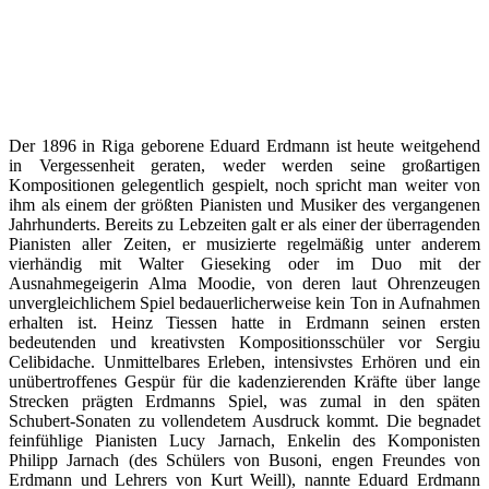
Der 1896 in Riga geborene Eduard Erdmann ist heute weitgehend
in Vergessenheit geraten, weder werden seine großartigen
Kompositionen gelegentlich gespielt, noch spricht man weiter von
ihm als einem der größten Pianisten und Musiker des vergangenen
Jahrhunderts. Bereits zu Lebzeiten galt er als einer der überragenden
Pianisten aller Zeiten, er musizierte regelmäßig unter anderem
vierhändig mit Walter Gieseking oder im Duo mit der
Ausnahmegeigerin Alma Moodie, von deren laut Ohrenzeugen
unvergleichlichem Spiel bedauerlicherweise kein Ton in Aufnahmen
erhalten ist. Heinz Tiessen hatte in Erdmann seinen ersten
bedeutenden und kreativsten Kompositionsschüler vor Sergiu
Celibidache. Unmittelbares Erleben, intensivstes Erhören und ein
unübertroffenes Gespür für die kadenzierenden Kräfte über lange
Strecken prägten Erdmanns Spiel, was zumal in den späten
Schubert-Sonaten zu vollendetem Ausdruck kommt. Die begnadet
feinfühlige Pianisten Lucy Jarnach, Enkelin des Komponisten
Philipp Jarnach (des Schülers von Busoni, engen Freundes von
Erdmann und Lehrers von Kurt Weill), nannte Eduard Erdmann