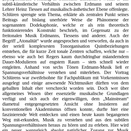
subtil-künstlerische Verhältnis zwischen Erdmann und seinem
Lehrer Heinz Tiessen auf musikalisch-ästhetischer Ebene offenlegte.
Schlüren sprengte sein Thema, erklärte als zentralen Punkt seines
Beitrags auf bislang unerhörte Weise die Phänomene der
sogenannten Dodekaphonie, welche er als rein theoretisch
funktionierendes Konstrukt beschrieb, im Gegensatz zu der
freitonalen Musik Erdmanns, Tiessens und anderer. Auch der
Begriff „Atonalität“ wurde angesprochen und verworfen, da auch in
der seriell komplexesten Tonorganisation Quintbeziehungen
entstehen, die für kurze Zeit tonale Zentren schaffen, welche nur –
ebenso wie auch bei Regers kaum durchdringbar mäanderndem
Dauer-Modulieren auf engstem Raum – stets schnell wieder
entgleiten. Anhand von sechs Tönen Erdmann-Musik ließ er
Spannungsverhältnisse verstehen und miterleben. Der Vortrag
Schlürens war zweifelsohne für Fachpublikum mit Vorkenntnissen
ausgelegt und einige anwesende Nichtmusiker dürften von dem
geballten Inhalt eher verschreckt worden sein. Doch wer über
allgemeines Wissen über essenzielle musikalische Grundlagen
verfügt und sich auch der eigenwilligen, dem „Mainstream“
diametral entgegengesetzten Ansicht ohne Insistieren auf
konventionellen Akademismus öffnen konnte, durfte hier eine
faszinierende Welt entdecken und einen heute kaum begangenen
Weg mit-erkunden, Musik zu verstehen und aus den subtilen
Spannungsverhältnissen heraus zu hören und zu erleben. Hier wird
ein neuer, wenngleich absolut natürlicher Zugang zur Musik