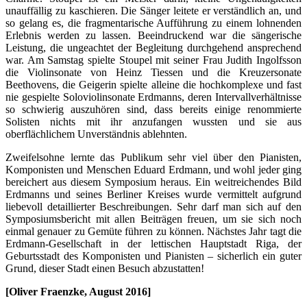
unauffällig zu kaschieren. Die Sänger leitete er verständlich an, und
so gelang es, die fragmentarische Aufführung zu einem lohnenden
Erlebnis werden zu lassen. Beeindruckend war die sängerische
Leistung, die ungeachtet der Begleitung durchgehend ansprechend
war. Am Samstag spielte Stoupel mit seiner Frau Judith Ingolfsson
die Violinsonate von Heinz Tiessen und die Kreuzersonate
Beethovens, die Geigerin spielte alleine die hochkomplexe und fast
nie gespielte Soloviolinsonate Erdmanns, deren Intervallverhältnisse
so schwierig auszuhören sind, dass bereits einige renommierte
Solisten nichts mit ihr anzufangen wussten und sie aus
oberflächlichem Unverständnis ablehnten.
Zweifelsohne lernte das Publikum sehr viel über den Pianisten,
Komponisten und Menschen Eduard Erdmann, und wohl jeder ging
bereichert aus diesem Symposium heraus. Ein weitreichendes Bild
Erdmanns und seines Berliner Kreises wurde vermittelt aufgrund
liebevoll detaillierter Beschreibungen. Sehr darf man sich auf den
Symposiumsbericht mit allen Beiträgen freuen, um sie sich noch
einmal genauer zu Gemüte führen zu können. Nächstes Jahr tagt die
Erdmann-Gesellschaft in der lettischen Hauptstadt Riga, der
Geburtsstadt des Komponisten und Pianisten – sicherlich ein guter
Grund, dieser Stadt einen Besuch abzustatten!
[Oliver Fraenzke, August 2016]