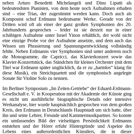
neben Arturo Benedetti Michelangeli und Dinu Lipatti als
bedeutendsten Pianisten, von dem heute noch Aufnahmen erhalten
sind – eine Trias, der zugestimmt werden kann. Doch auch als
Komponist schuf Erdmann bedeutsame Werke. Gerade von der
Dritten wird oft als einer der ganz großen Symphonien des 20.
Jahrhunderts gesprochen – leider ist sie derzeit nur in einer
schäbigen Aufnahme unter Israel Yinon erhältlich, der wohl nicht
eine einzige Probe vor der Aufnahme ansetzte, und dem auch das
Wissen um Phrasierung und Spannungsentwicklung vollständig
fehlte. Neben Erdmanns vier Symphonien sind unter anderem noch
die Monogramme, die Capricci, das Klavierkonzert sowie das
Klavier-Konzertstück, das Ständchen für kleines Orchester (mit dem
Titel war Erdmann später unglücklich, da er zu „harmlos“ klang für
diese Musik), ein Streichquartett und die symphonisch angelegte
Sonate für Violine Solo zu nennen.
Im Berliner Symposium „Im Zeiten-Getriebe“ der Eduard-Erdmann-
Gesellschaft e. V. in Kooperation mit der Akademie der Künste ging
es nicht um ausführliche biographische Details oder intensive
Werkanalyse, hier wurde hauptsächlich gesprochen von dem großen
Kreis, den Erdmann in Deutschlands Hauptstadt um sich hatte, über
ihn und seine Lehrer, Freunde und Kammermusikpartner. So konnte
ein umfassendes Bild der vielseitigen Persönlichkeit Erdmanns
entstehen und der Hörer erfuhr Hintergründe und Aspekte des
Lebens eines außerordentlichen Künstlers, die in dieser