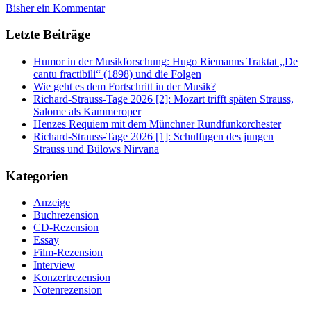
Bisher ein Kommentar
Letzte Beiträge
Humor in der Musikforschung: Hugo Riemanns Traktat „De
cantu fractibili“ (1898) und die Folgen
Wie geht es dem Fortschritt in der Musik?
Richard-Strauss-Tage 2026 [2]: Mozart trifft späten Strauss,
Salome als Kammeroper
Henzes Requiem mit dem Münchner Rundfunkorchester
Richard-Strauss-Tage 2026 [1]: Schulfugen des jungen
Strauss und Bülows Nirvana
Kategorien
Anzeige
Buchrezension
CD-Rezension
Essay
Film-Rezension
Interview
Konzertrezension
Notenrezension