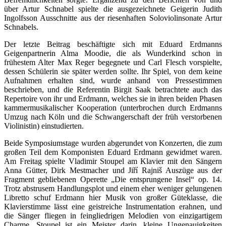
über Artur Schnabel spielte die ausgezeichnete Geigerin Judith
Ingolfsson Ausschnitte aus der riesenhaften Soloviolinsonate Artur
Schnabels.
Der letzte Beitrag beschäftigte sich mit Eduard Erdmanns
Geigenpartnerin Alma Moodie, die als Wunderkind schon in
frühestem Alter Max Reger begegnete und Carl Flesch vorspielte,
dessen Schülerin sie später werden sollte. Ihr Spiel, von dem keine
Aufnahmen erhalten sind, wurde anhand von Pressestimmen
beschrieben, und die Referentin Birgit Saak betrachtete auch das
Repertoire von ihr und Erdmann, welches sie in ihren beiden Phasen
kammermusikalischer Kooperation (unterbrochen durch Erdmanns
Umzug nach Köln und die Schwangerschaft der früh verstorbenen
Violinistin) einstudierten.
Beide Symposiumstage wurden abgerundet von Konzerten, die zum
großen Teil dem Komponisten Eduard Erdmann gewidmet waren.
Am Freitag spielte Vladimir Stoupel am Klavier mit den Sängern
Anna Gütter, Dirk Mestmacher und Jiří Rajniš Auszüge aus der
Fragment gebliebenen Operette „Die entsprungene Insel“ op. 14.
Trotz abstrusem Handlungsplot und einem eher weniger gelungenen
Libretto schuf Erdmann hier Musik von großer Güteklasse, die
Klavierstimme lässt eine geistreiche Instrumentation erahnen, und
die Sänger fliegen in feingliedrigen Melodien von einzigartigem
Charme. Stoupel ist ein Meister darin, kleine Ungenauigkeiten