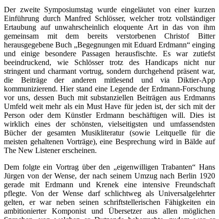
Der zweite Symposiumstag wurde eingeläutet von einer kurzen
Einführung durch Manfred Schlösser, welcher trotz vollständiger
Ertaubung auf unwahrscheinlich eloquente Art in das von ihm
gemeinsam mit dem bereits verstorbenen Christof Bitter
herausgegebene Buch „Begegnungen mit Eduard Erdmann“ einging
und einige besondere Passagen herausfischte. Es war zutiefst
beeindruckend, wie Schlösser trotz des Handicaps nicht nur
stringent und charmant vortrug, sondern durchgehend präsent war,
die Beiträge der anderen mitlesend und via Diktier-App
kommunizierend. Hier stand eine Legende der Erdmann-Forschung
vor uns, dessen Buch mit substanziellen Beiträgen aus Erdmanns
Umfeld weit mehr als ein Must Have für jeden ist, der sich mit der
Person oder dem Künstler Erdmann beschäftigen will. Dies ist
wirklich eines der schönsten, vielseitigsten und umfassendsten
Bücher der gesamten Musikliteratur (sowie Leitquelle für die
meisten gehaltenen Vorträge), eine Besprechung wird in Bälde auf
The New Listener erscheinen.
Dem folgte ein Vortrag über den „eigenwilligen Trabanten“ Hans
Jürgen von der Wense, der nach seinem Umzug nach Berlin 1920
gerade mit Erdmann und Krenek eine intensive Freundschaft
pflegte. Von der Wense darf schlichtweg als Universalgelehrter
gelten, er war neben seinen schriftstellerischen Fähigkeiten ein
ambitionierter Komponist und Übersetzer aus allen möglichen