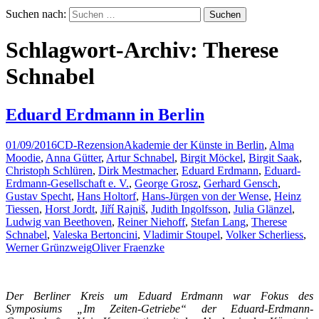
Suchen nach:
Schlagwort-Archiv: Therese
Schnabel
Eduard Erdmann in Berlin
01/09/2016
CD-Rezension
Akademie der Künste in Berlin
,
Alma
Moodie
,
Anna Gütter
,
Artur Schnabel
,
Birgit Möckel
,
Birgit Saak
,
Christoph Schlüren
,
Dirk Mestmacher
,
Eduard Erdmann
,
Eduard-
Erdmann-Gesellschaft e. V.
,
George Grosz
,
Gerhard Gensch
,
Gustav Specht
,
Hans Holtorf
,
Hans-Jürgen von der Wense
,
Heinz
Tiessen
,
Horst Jordt
,
Jiří Rajniš
,
Judith Ingolfsson
,
Julia Glänzel
,
Ludwig van Beethoven
,
Reiner Niehoff
,
Stefan Lang
,
Therese
Schnabel
,
Valeska Bertoncini
,
Vladimir Stoupel
,
Volker Scherliess
,
Werner Grünzweig
Oliver Fraenzke
Der Berliner Kreis um Eduard Erdmann war Fokus des
Symposiums „Im Zeiten-Getriebe“ der Eduard-Erdmann-