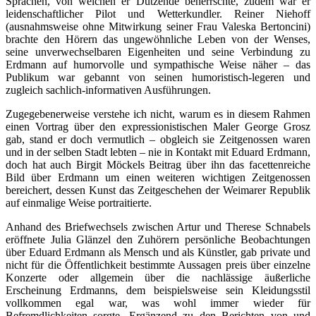
Sprachen, von welchen er Dutzende beherrschte, zudem war er
leidenschaftlicher Pilot und Wetterkundler. Reiner Niehoff
(ausnahmsweise ohne Mitwirkung seiner Frau Valeska Bertoncini)
brachte den Hörern das ungewöhnliche Leben von der Wenses,
seine unverwechselbaren Eigenheiten und seine Verbindung zu
Erdmann auf humorvolle und sympathische Weise näher – das
Publikum war gebannt von seinen humoristisch-legeren und
zugleich sachlich-informativen Ausführungen.
Zugegebenerweise verstehe ich nicht, warum es in diesem Rahmen
einen Vortrag über den expressionistischen Maler George Grosz
gab, stand er doch vermutlich – obgleich sie Zeitgenossen waren
und in der selben Stadt lebten – nie in Kontakt mit Eduard Erdmann,
doch hat auch Birgit Möckels Beitrag über ihn das facettenreiche
Bild über Erdmann um einen weiteren wichtigen Zeitgenossen
bereichert, dessen Kunst das Zeitgeschehen der Weimarer Republik
auf einmalige Weise portraitierte.
Anhand des Briefwechsels zwischen Artur und Therese Schnabels
eröffnete Julia Glänzel den Zuhörern persönliche Beobachtungen
über Eduard Erdmann als Mensch und als Künstler, gab private und
nicht für die Öffentlichkeit bestimmte Aussagen preis über einzelne
Konzerte oder allgemein über die nachlässige äußerliche
Erscheinung Erdmanns, dem beispielsweise sein Kleidungsstil
vollkommen egal war, was wohl immer wieder für
Befremdlichkeiten sorgte. Ergänzend zu den Berichten von und