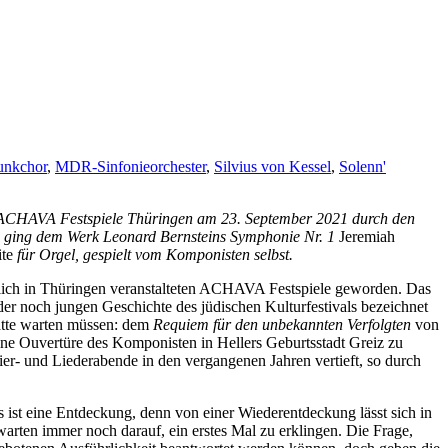
nkchor
,
MDR-Sinfonieorchester
,
Silvius von Kessel
,
Solenn'
ACHAVA Festspiele Thüringen am 23. September 2021 durch den
d ging dem Werk Leonard Bernsteins Symphonie Nr. 1
Jeremiah
ite
für Orgel, gespielt vom Komponisten selbst.
ährlich in Thüringen veranstalteten ACHAVA Festspiele geworden. Das
 der noch jungen Geschichte des jüdischen Kulturfestivals bezeichnet
hatte warten müssen: dem
Requiem für den unbekannten Verfolgten
von
eine Ouvertüre des Komponisten in Hellers Geburtsstadt Greiz zu
er- und Liederabende in den vergangenen Jahren vertieft, so durch
ist eine Entdeckung, denn von einer Wiederentdeckung lässt sich in
warten immer noch darauf, ein erstes Mal zu erklingen. Die Frage,