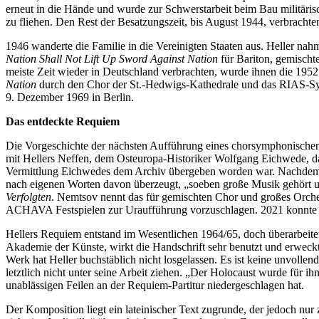
erneut in die Hände und wurde zur Schwerstarbeit beim Bau militärisch
zu fliehen. Den Rest der Besatzungszeit, bis August 1944, verbrachte
1946 wanderte die Familie in die Vereinigten Staaten aus. Heller nah
Nation Shall Not Lift Up Sword Against Nation
für Bariton, gemischt
meiste Zeit wieder in Deutschland verbrachten, wurde ihnen die 195
Nation
durch den Chor der St.-Hedwigs-Kathedrale und das RIAS-Sym
9. Dezember 1969 in Berlin.
Das entdeckte Requiem
Die Vorgeschichte der nächsten Aufführung eines chorsymphonische
mit Hellers Neffen, dem Osteuropa-Historiker Wolfgang Eichwede, 
Vermittlung Eichwedes dem Archiv übergeben worden war. Nachdem s
nach eigenen Worten davon überzeugt, „soeben große Musik gehört un
Verfolgten
. Nemtsov nennt das für gemischten Chor und großes Orches
ACHAVA Festspielen zur Uraufführung vorzuschlagen. 2021 konnte d
Hellers Requiem entstand im Wesentlichen 1964/65, doch überarbeitet
Akademie der Künste, wirkt die Handschrift sehr benutzt und erwec
Werk hat Heller buchstäblich nicht losgelassen. Es ist keine unvollen
letztlich nicht unter seine Arbeit ziehen. „Der Holocaust wurde für ih
unablässigen Feilen an der Requiem-Partitur niedergeschlagen hat.
Der Komposition liegt ein lateinischer Text zugrunde, der jedoch nur 