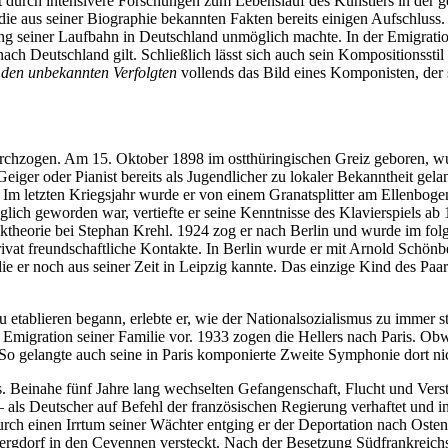
rst durch intensivere Forschungen zum Lebenslauf des Künstlers in der
ie aus seiner Biographie bekannten Fakten bereits einigen Aufschluss.
ung seiner Laufbahn in Deutschland unmöglich machte. In der Emigration
nach Deutschland gilt. Schließlich lässt sich auch sein Kompositionssti
 den unbekannten Verfolgten
vollends das Bild eines Komponisten, der 
chzogen. Am 15. Oktober 1898 im ostthüringischen Greiz geboren, wuchs
Geiger oder Pianist bereits als Jugendlicher zu lokaler Bekanntheit gela
Im letzten Kriegsjahr wurde er von einem Granatsplitter am Ellenboge
lich geworden war, vertiefte er seine Kenntnisse des Klavierspiels a
iktheorie bei Stephan Krehl. 1924 zog er nach Berlin und wurde im fol
privat freundschaftliche Kontakte. In Berlin wurde er mit Arnold Schö
ie er noch aus seiner Zeit in Leipzig kannte. Das einzige Kind des Paar
 etablieren begann, erlebte er, wie der Nationalsozialismus zu immer 
e Emigration seiner Familie vor. 1933 zogen die Hellers nach Paris. O
So gelangte auch seine in Paris komponierte Zweite Symphonie dort nich
s. Beinahe fünf Jahre lang wechselten Gefangenschaft, Flucht und Ver
 als Deutscher auf Befehl der französischen Regierung verhaftet und in
urch einen Irrtum seiner Wächter entging er der Deportation nach Osten
ergdorf in den Cevennen versteckt. Nach der Besetzung Südfrankreich