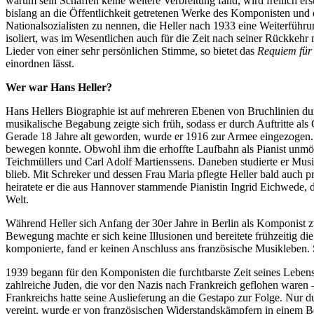
warum sein Schaffen keine weitere Verbreitung fand, wird freilich e
bislang an die Öffentlichkeit getretenen Werke des Komponisten und d
Nationalsozialisten zu nennen, die Heller nach 1933 eine Weiterführ
isoliert, was im Wesentlichen auch für die Zeit nach seiner Rückkehr 
Lieder von einer sehr persönlichen Stimme, so bietet das
Requiem für
einordnen lässt.
Wer war Hans Heller?
Hans Hellers Biographie ist auf mehreren Ebenen von Bruchlinien dur
musikalische Begabung zeigte sich früh, sodass er durch Auftritte als 
Gerade 18 Jahre alt geworden, wurde er 1916 zur Armee eingezogen. 
bewegen konnte. Obwohl ihm die erhoffte Laufbahn als Pianist unmög
Teichmüllers und Carl Adolf Martienssens. Daneben studierte er Mus
blieb. Mit Schreker und dessen Frau Maria pflegte Heller bald auch 
heiratete er die aus Hannover stammende Pianistin Ingrid Eichwede, d
Welt.
Während Heller sich Anfang der 30er Jahre in Berlin als Komponist zu
Bewegung machte er sich keine Illusionen und bereitete frühzeitig di
komponierte, fand er keinen Anschluss ans französische Musikleben. 
1939 begann für den Komponisten die furchtbarste Zeit seines Leben
zahlreiche Juden, die vor den Nazis nach Frankreich geflohen waren –
Frankreichs hatte seine Auslieferung an die Gestapo zur Folge. Nur d
vereint, wurde er von französischen Widerstandskämpfern in einem B