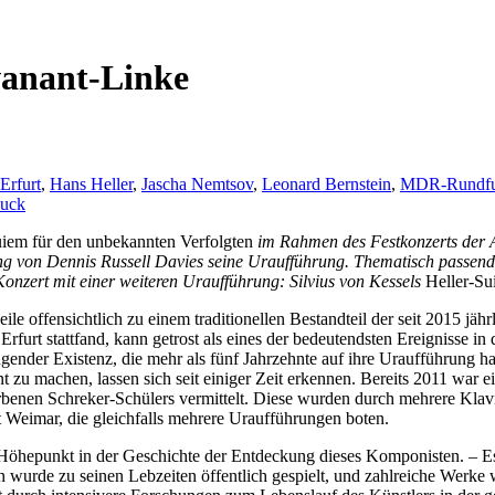
vanant-Linke
Erfurt
,
Hans Heller
,
Jascha Nemtsov
,
Leonard Bernstein
,
MDR-Rundfu
huck
iem für den unbekannten Verfolgten
im Rahmen des Festkonzerts der 
g von Dennis Russell Davies seine Uraufführung. Thematisch passen
onzert mit einer weiteren Uraufführung: Silvius von Kessels
Heller-Su
le offensichtlich zu einem traditionellen Bestandteil der seit 2015 j
furt stattfand, kann getrost als eines der bedeutendsten Ereignisse in
ngender Existenz, die mehr als fünf Jahrzehnte auf ihre Uraufführung 
 zu machen, lassen sich seit einiger Zeit erkennen. Bereits 2011 war 
benen Schreker-Schülers vermittelt. Diese wurden durch mehrere Klavi
 Weimar, die gleichfalls mehrere Uraufführungen boten.
Höhepunkt in der Geschichte der Entdeckung dieses Komponisten. – Es 
n wurde zu seinen Lebzeiten öffentlich gespielt, und zahlreiche Werke 