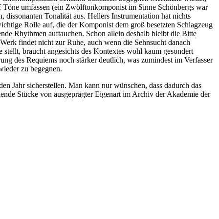
ölf Töne umfassen (ein Zwölftonkomponist im Sinne Schönbergs war
dissonanten Tonalität aus. Hellers Instrumentation hat nichts
 wichtige Rolle auf, die der Komponist dem groß besetzten Schlagzeug
ende Rhythmen auftauchen. Schon allein deshalb bleibt die Bitte
 Werk findet nicht zur Ruhe, auch wenn die Sehnsucht danach
 stellt, braucht angesichts des Kontextes wohl kaum gesondert
rung des Requiems noch stärker deutlich, was zumindest im Verfasser
wieder zu begegnen.
den Jahr sicherstellen. Man kann nur wünschen, dass dadurch das
ende Stücke von ausgeprägter Eigenart im Archiv der Akademie der