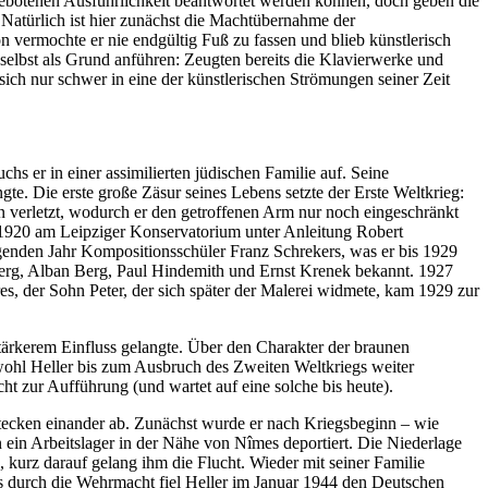
 gebotenen Ausführlichkeit beantwortet werden können, doch geben die
 Natürlich ist hier zunächst die Machtübernahme der
 vermochte er nie endgültig Fuß zu fassen und blieb künstlerisch
l selbst als Grund anführen: Zeugten bereits die Klavierwerke und
sich nur schwer in eine der künstlerischen Strömungen seiner Zeit
 er in einer assimilierten jüdischen Familie auf. Seine
ngte. Die erste große Zäsur seines Lebens setzte der Erste Weltkrieg:
n verletzt, wodurch er den getroffenen Arm nur noch eingeschränkt
b 1920 am Leipziger Konservatorium unter Anleitung Robert
genden Jahr Kompositionsschüler Franz Schrekers, was er bis 1929
nberg, Alban Berg, Paul Hindemith und Ernst Krenek bekannt. 1927
es, der Sohn Peter, der sich später der Malerei widmete, kam 1929 zur
stärkerem Einfluss gelangte. Über den Charakter der braunen
bwohl Heller bis zum Ausbruch des Zweiten Weltkriegs weiter
t zur Aufführung (und wartet auf eine solche bis heute).
stecken einander ab. Zunächst wurde er nach Kriegsbeginn – wie
 ein Arbeitslager in der Nähe von Nîmes deportiert. Die Niederlage
, kurz darauf gelang ihm die Flucht. Wieder mit seiner Familie
s durch die Wehrmacht fiel Heller im Januar 1944 den Deutschen