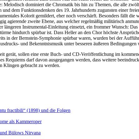
e: Melodisch dominiert die Chromatik bis hin zu Themen, die alle zw
und dem Funktionsdenken des 19. Jahrhunderts zugunsten einer freien, 
mentales Kolorit gemildert, eher noch verschärft. Besonders fällt die
ngig agierende zweite Ebene, aus welcher regelmäßig militärisch anmut
r längeren Instrumental-Einleitung einsetzt, ein frommer Wunsch: Das
ürme hindurch spürbar ist. Dass Heller an den Chor höchste Ansprüche
reits in der Bernstein-Symphonie spürbar waren, wurden bei der Auffüh
 Ausdrucks- und Bekenntnismusik unter besseren äußeren Bedingungen 
eit gerät, sollen eine erste Buch- und CD-Veröffentlichung im kommen
nes Requiems darf davon ausgegangen werden, dass weitere beeindruck
m Klingen gebracht zu werden.
u fractibili“ (1898) und die Folgen
Salome als Kammeroper
s und Bülows Nirvana