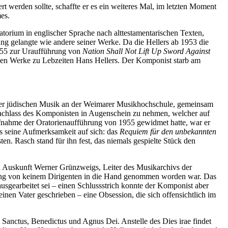
t werden sollte, schaffte er es ein weiteres Mal, im letzten Moment
es.
atorium in englischer Sprache nach alttestamentarischen Texten,
ng gelangte wie andere seiner Werke. Da die Hellers ab 1953 die
1955 zur Uraufführung von
Nation Shall Not Lift Up Sword Against
ßen Werke zu Lebzeiten Hans Hellers. Der Komponist starb am
der jüdischen Musik an der Weimarer Musikhochschule, gemeinsam
achlass des Komponisten in Augenschein zu nehmen, welcher auf
nahme der Oratorienaufführung von 1955 gewidmet hatte, war er
s seine Aufmerksamkeit auf sich: das
Requiem für den unbekannten
. Rasch stand für ihn fest, das niemals gespielte Stück den
ach Auskunft Werner Grünzweigs, Leiter des Musikarchivs der
elang von keinem Dirigenten in die Hand genommen worden war. Das
 ausgearbeitet sei – einen Schlussstrich konnte der Komponist aber
einen Vater geschrieben – eine Obsession, die sich offensichtlich im
s Sanctus, Benedictus und Agnus Dei. Anstelle des Dies irae findet