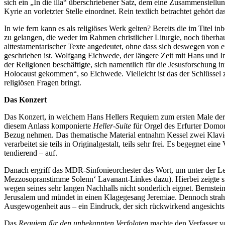
sich ein „In die illa“ überschriebener Satz, dem eine Zusammenstel
Kyrie an vorletzter Stelle einordnet. Rein textlich betrachtet gehör
In wie fern kann es als religiöses Werk gelten? Bereits die im Titel 
zu gelangen, die weder im Rahmen christlicher Liturgie, noch über
alttestamentarischer Texte angedeutet, ohne dass sich deswegen von e
geschrieben ist. Wolfgang Eichwede, der längere Zeit mit Hans und Ing
der Religionen beschäftigte, sich namentlich für die Jesusforschung in
Holocaust gekommen“, so Eichwede. Vielleicht ist das der Schlüssel 
religiösen Fragen bringt.
Das Konzert
Das Konzert, in welchem Hans Hellers Requiem zum ersten Male der Ö
diesem Anlass komponierte
Heller-Suite
für Orgel des Erfurter Domorg
Bezug nehmen. Das thematische Material entnahm Kessel zwei Klavier
verarbeitet sie teils in Originalgestalt, teils sehr frei. Es begegnet 
tendierend – auf.
Danach ergriff das MDR-Sinfonieorchester das Wort, um unter der L
Mezzosopranstimme Solenn‘ Lavanant-Linkes dazu). Hierbei zeigte si
wegen seines sehr langen Nachhalls nicht sonderlich eignet. Bernstei
Jerusalem und mündet in einen Klagegesang Jeremiae. Dennoch strahlt
Ausgewogenheit aus – ein Eindruck, der sich rückwirkend angesichts
Das
Requiem für den unbekannten Verfolgten
machte den Verfasser vo