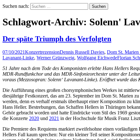
Suchen nach:
Schlagwort-Archiv: Solenn' La
Der späte Triumph des Verfolgten
07/10/2021
Konzertrezension
Dennis Russell Davies
,
Dom St. Marien 
Lavanant-Linke
,
Werner Grünzweig
,
Wolfgang Eichwede
Florian Sc
51 Jahre nach dem Tode des Komponisten erlebte Hans Hellers
Requ
MDR-Rundfunkchor und das MDR-Sinfonieorchester unter der Leitun
voraus (Mezzosopran: Solenn‘ Lavanant-Linke). Eröffnet wurde das K
Die Aufführung eines großen chorsymphonischen Werkes ist mittlerwei
diesjährige Festkonzert, das am 23. September im Dom St. Marien zu Er
werden, denn es verhalf erstmals überhaupt einer Komposition zu kli
Hans Heller. Bestrebungen, das Schaffen Hellers in Thüringen bekannt
Gehör gebracht worden und hatte Eindrücke vom Stil des 1969 gestor
die Konzerte
2020
und
2021
in der Hochschule für Musik Franz Liszt
Die Premiere des Requiems markiert zweifelsohne einen vorläufigen 
Hellers Fall kaum sprechen: Nur ein kleiner Teil seiner Kompositione