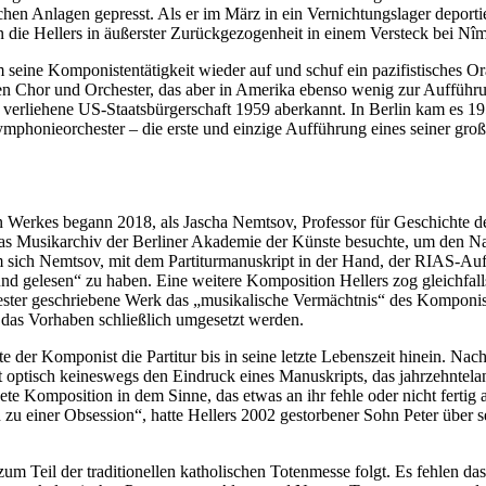
en Anlagen gepresst. Als er im März in ein Vernichtungslager deportier
n die Hellers in äußerster Zurückgezogenheit in einem Versteck bei Nîm
m seine Komponistentätigkeit wieder auf und schuf ein pazifistisches Or
en Chor und Orchester, das aber in Amerika ebenso wenig zur Aufführu
2 verliehene US-Staatsbürgerschaft 1959 aberkannt. In Berlin kam es 
phonieorchester – die erste und einzige Aufführung eines seiner gro
n Werkes begann 2018, als Jascha Nemtsov, Professor für Geschichte 
das Musikarchiv der Berliner Akademie der Künste besuchte, um den N
ich Nemtsov, mit dem Partiturmanuskript in der Hand, der RIAS-Auf
d gelesen“ zu haben. Eine weitere Komposition Hellers zog gleichfall
ter geschriebene Werk das „musikalische Vermächtnis“ des Komponisten
as Vorhaben schließlich umgesetzt werden.
e der Komponist die Partitur bis in seine letzte Lebenszeit hinein. N
kt optisch keineswegs den Eindruck eines Manuskripts, das jahrzehnt
dete Komposition in dem Sinne, das etwas an ihr fehle oder nicht fertig
n zu einer Obsession“, hatte Hellers 2002 gestorbener Sohn Peter über s
zum Teil der traditionellen katholischen Totenmesse folgt. Es fehlen da