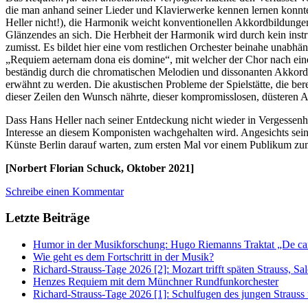
die man anhand seiner Lieder und Klavierwerke kennen lernen konnt
Heller nicht!), die Harmonik weicht konventionellen Akkordbildungen 
Glänzendes an sich. Die Herbheit der Harmonik wird durch kein instru
zumisst. Es bildet hier eine vom restlichen Orchester beinahe unabhä
„Requiem aeternam dona eis domine“, mit welcher der Chor nach eine
beständig durch die chromatischen Melodien und dissonanten Akkordt
erwähnt zu werden. Die akustischen Probleme der Spielstätte, die be
dieser Zeilen den Wunsch nährte, dieser kompromisslosen, düsteren
Dass Hans Heller nach seiner Entdeckung nicht wieder in Vergessenh
Interesse an diesem Komponisten wachgehalten wird. Angesichts sei
Künste Berlin darauf warten, zum ersten Mal vor einem Publikum zu
[Norbert Florian Schuck, Oktober 2021]
Schreibe einen Kommentar
Letzte Beiträge
Humor in der Musikforschung: Hugo Riemanns Traktat „De cant
Wie geht es dem Fortschritt in der Musik?
Richard-Strauss-Tage 2026 [2]: Mozart trifft späten Strauss, 
Henzes Requiem mit dem Münchner Rundfunkorchester
Richard-Strauss-Tage 2026 [1]: Schulfugen des jungen Straus