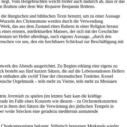
liegt. Vom Hergebrachten weicht Heller auch dadurch ab, dass er das
n Brahms oder dem
War Requiem
Benjamin Brittens.
 die liturgischen und biblischen Texte benutzt, um zu einer Aussage
en Wurzeln des Christentums werden durch die Verwendung
n Werk, das aus dem Zustand eines Ruhens in einer Religion heraus
eines ernsten, intellektuellen Mannes, der sich mit der Geschichte
udentum sei Heller allerdings, nach eigener Aussage, „durch den
nschen vor uns, den ein furchtbares Schicksal zur Beschäftigung mit
twerk des Abends ausgerichtet. Zu Beginn erklang eine eigens zu
k besteht aus fünf kurzen Sätzen, die auf die Lebensstationen Hellers
enthalten alle zwölf Töne der chromatischen Tonleiter. Kessel
nzösische Orgelmusik – teils mehr zu Vierne, teils mehr zu Messiaen
tein
Jeremiah
zu spielen (im letzten Satz kam die kräftige
rade im Falle eines Konzerts wie diesem – zu Orchesterkonzerten
rt in ihren drei Sätzen die Verwüstung des jüdischen Tempels in
ber weite Strecken eine geradezu mediterran anmutende
d Chorkomponisten bekannt. Stilistisch begegnen Merkmale wieder,