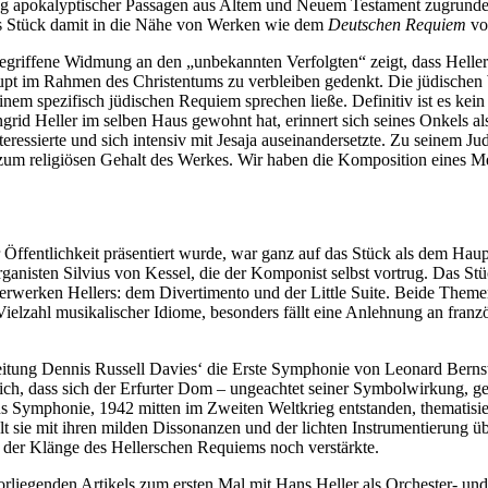
lung apokalyptischer Passagen aus Altem und Neuem Testament zugrunde 
t das Stück damit in die Nähe von Werken wie dem
Deutschen Requiem
vo
inbegriffene Widmung an den „unbekannten Verfolgten“ zeigt, dass Heller
haupt im Rahmen des Christentums zu verbleiben gedenkt. Die jüdisch
inem spezifisch jüdischen Requiem sprechen ließe. Definitiv ist es kei
rid Heller im selben Haus gewohnt hat, erinnert sich seines Onkels als 
teressierte und sich intensiv mit Jesaja auseinandersetzte. Zu seinem J
zum religiösen Gehalt des Werkes. Wir haben die Komposition eines Me
ffentlichkeit präsentiert wurde, war ganz auf das Stück als dem Haup
anisten Silvius von Kessel, die der Komponist selbst vortrug. Das Stüc
werken Hellers: dem Divertimento und der Little Suite. Beide Themen 
eine Vielzahl musikalischer Idiome, besonders fällt eine Anlehnung an fra
eitung Dennis Russell Davies‘ die Erste Symphonie von Leonard Berns
ch, dass sich der Erfurter Dom – ungeachtet seiner Symbolwirkung, ge
ns Symphonie, 1942 mitten im Zweiten Weltkrieg entstanden, thematisie
 sie mit ihren milden Dissonanzen und der lichten Instrumentierung ü
 der Klänge des Hellerschen Requiems noch verstärkte.
rliegenden Artikels zum ersten Mal mit Hans Heller als Orchester- un