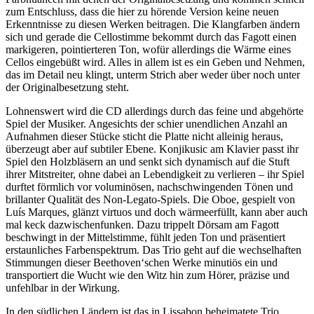
zum Entschluss, dass die hier zu hörende Version keine neuen
Erkenntnisse zu diesen Werken beitragen. Die Klangfarben ändern
sich und gerade die Cellostimme bekommt durch das Fagott einen
markigeren, pointierteren Ton, wofür allerdings die Wärme eines
Cellos eingebüßt wird. Alles in allem ist es ein Geben und Nehmen,
das im Detail neu klingt, unterm Strich aber weder über noch unter
der Originalbesetzung steht.
Lohnenswert wird die CD allerdings durch das feine und abgehörte
Spiel der Musiker. Angesichts der schier unendlichen Anzahl an
Aufnahmen dieser Stücke sticht die Platte nicht alleinig heraus,
überzeugt aber auf subtiler Ebene. Konjikusic am Klavier passt ihr
Spiel den Holzbläsern an und senkt sich dynamisch auf die Stuft
ihrer Mitstreiter, ohne dabei an Lebendigkeit zu verlieren – ihr Spiel
durftet förmlich vor voluminösen, nachschwingenden Tönen und
brillanter Qualität des Non-Legato-Spiels. Die Oboe, gespielt von
Luís Marques, glänzt virtuos und doch wärmeerfüllt, kann aber auch
mal keck dazwischenfunken. Dazu trippelt Dörsam am Fagott
beschwingt in der Mittelstimme, fühlt jeden Ton und präsentiert
erstaunliches Farbenspektrum. Das Trio geht auf die wechselhaften
Stimmungen dieser Beethoven‘schen Werke minutiös ein und
transportiert die Wucht wie den Witz hin zum Hörer, präzise und
unfehlbar in der Wirkung.
In den südlichen Ländern ist das in Lissabon beheimatete Trio