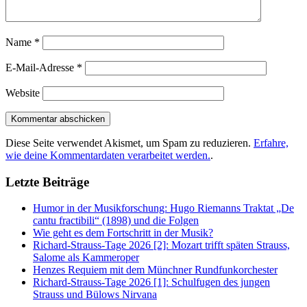
Name
*
E-Mail-Adresse
*
Website
Diese Seite verwendet Akismet, um Spam zu reduzieren.
Erfahre,
wie deine Kommentardaten verarbeitet werden.
.
Letzte Beiträge
Humor in der Musikforschung: Hugo Riemanns Traktat „De
cantu fractibili“ (1898) und die Folgen
Wie geht es dem Fortschritt in der Musik?
Richard-Strauss-Tage 2026 [2]: Mozart trifft späten Strauss,
Salome als Kammeroper
Henzes Requiem mit dem Münchner Rundfunkorchester
Richard-Strauss-Tage 2026 [1]: Schulfugen des jungen
Strauss und Bülows Nirvana