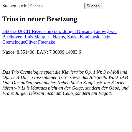
Suchen nach:
Trios in neuer Besetzung
24/01/2020
CD-Rezension
Franz-Jürgen Dörsam
,
Ludwig van
Beethoven
,
Luís Marques
,
Naxos
,
Savka Konjikusic
,
Trio
Cremeloque
Oliver Fraenzke
Naxos, 8.551408; EAN: 7 30099 14083 6
Das Trio Cremeloque spielt die Klaviertrios Op. 1 Nr. 3 c-Moll und
Op. 11 B-Dur „Gassenhauer-Trio“ sowie das Allegretto WoO 39 B-
Dur. Das außergewöhnliche: Neben Savka Konjikusic am Klavier
hören wir Luís Marques nicht an der Geige, sondern der Oboe, und
Franz-Jürgen Dörsam nicht am Cello, sondern am Fagott.