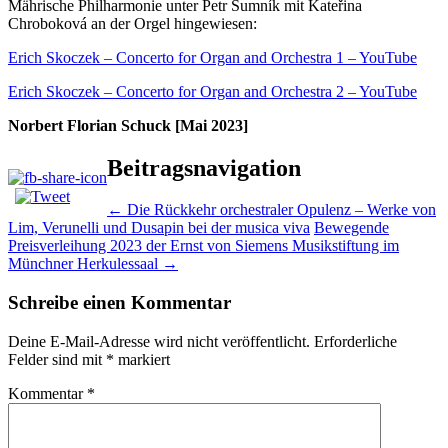
Mährische Philharmonie unter Petr Šumník mit Kateřina
Chroboková an der Orgel hingewiesen:
Erich Skoczek – Concerto for Organ and Orchestra 1 – YouTube
Erich Skoczek – Concerto for Organ and Orchestra 2 – YouTube
Norbert Florian Schuck [Mai 2023]
Beitragsnavigation
←
Die Rückkehr orchestraler Opulenz – Werke von
Lim, Verunelli und Dusapin bei der musica viva
Bewegende
Preisverleihung 2023 der Ernst von Siemens Musikstiftung im
Münchner Herkulessaal
→
Schreibe einen Kommentar
Deine E-Mail-Adresse wird nicht veröffentlicht.
Erforderliche
Felder sind mit
*
markiert
Kommentar
*