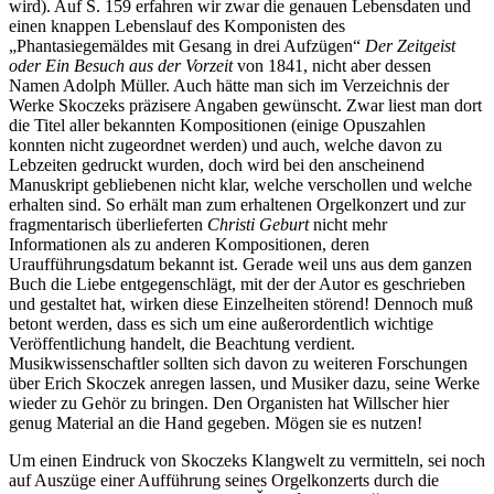
wird). Auf S. 159 erfahren wir zwar die genauen Lebensdaten und
einen knappen Lebenslauf des Komponisten des
„Phantasiegemäldes mit Gesang in drei Aufzügen“
Der Zeitgeist
oder Ein Besuch aus der Vorzeit
von 1841, nicht aber dessen
Namen Adolph Müller. Auch hätte man sich im Verzeichnis der
Werke Skoczeks präzisere Angaben gewünscht. Zwar liest man dort
die Titel aller bekannten Kompositionen (einige Opuszahlen
konnten nicht zugeordnet werden) und auch, welche davon zu
Lebzeiten gedruckt wurden, doch wird bei den anscheinend
Manuskript gebliebenen nicht klar, welche verschollen und welche
erhalten sind. So erhält man zum erhaltenen Orgelkonzert und zur
fragmentarisch überlieferten
Christi Geburt
nicht mehr
Informationen als zu anderen Kompositionen, deren
Uraufführungsdatum bekannt ist. Gerade weil uns aus dem ganzen
Buch die Liebe entgegenschlägt, mit der der Autor es geschrieben
und gestaltet hat, wirken diese Einzelheiten störend! Dennoch muß
betont werden, dass es sich um eine außerordentlich wichtige
Veröffentlichung handelt, die Beachtung verdient.
Musikwissenschaftler sollten sich davon zu weiteren Forschungen
über Erich Skoczek anregen lassen, und Musiker dazu, seine Werke
wieder zu Gehör zu bringen. Den Organisten hat Willscher hier
genug Material an die Hand gegeben. Mögen sie es nutzen!
Um einen Eindruck von Skoczeks Klangwelt zu vermitteln, sei noch
auf Auszüge einer Aufführung seines Orgelkonzerts durch die