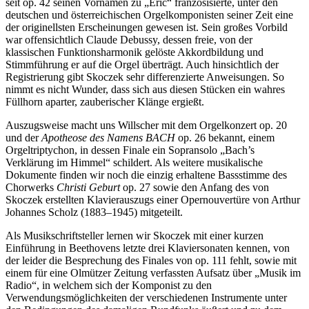
seit op. 42 seinen Vornamen zu „Eric“ französisierte, unter den
deutschen und österreichischen Orgelkomponisten seiner Zeit eine
der originellsten Erscheinungen gewesen ist. Sein großes Vorbild
war offensichtlich Claude Debussy, dessen freie, von der
klassischen Funktionsharmonik gelöste Akkordbildung und
Stimmführung er auf die Orgel überträgt. Auch hinsichtlich der
Registrierung gibt Skoczek sehr differenzierte Anweisungen. So
nimmt es nicht Wunder, dass sich aus diesen Stücken ein wahres
Füllhorn aparter, zauberischer Klänge ergießt.
Auszugsweise macht uns Willscher mit dem Orgelkonzert op. 20
und der
Apotheose des Namens BACH
op. 26 bekannt, einem
Orgeltriptychon, in dessen Finale ein Sopransolo „Bach’s
Verklärung im Himmel“ schildert. Als weitere musikalische
Dokumente finden wir noch die einzig erhaltene Bassstimme des
Chorwerks
Christi Geburt
op. 27 sowie den Anfang des von
Skoczek erstellten Klavierauszugs einer Opernouvertüre von Arthur
Johannes Scholz (1883–1945) mitgeteilt.
Als Musikschriftsteller lernen wir Skoczek mit einer kurzen
Einführung in Beethovens letzte drei Klaviersonaten kennen, von
der leider die Besprechung des Finales von op. 111 fehlt, sowie mit
einem für eine Olmützer Zeitung verfassten Aufsatz über „Musik im
Radio“, in welchem sich der Komponist zu den
Verwendungsmöglichkeiten der verschiedenen Instrumente unter