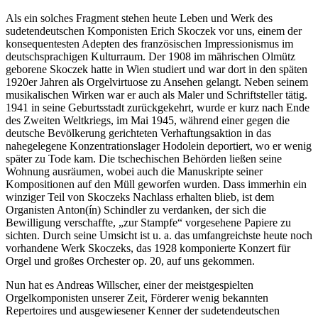
Als ein solches Fragment stehen heute Leben und Werk des
sudetendeutschen Komponisten Erich Skoczek vor uns, einem der
konsequentesten Adepten des französischen Impressionismus im
deutschsprachigen Kulturraum. Der 1908 im mährischen Olmütz
geborene Skoczek hatte in Wien studiert und war dort in den späten
1920er Jahren als Orgelvirtuose zu Ansehen gelangt. Neben seinem
musikalischen Wirken war er auch als Maler und Schriftsteller tätig.
1941 in seine Geburtsstadt zurückgekehrt, wurde er kurz nach Ende
des Zweiten Weltkriegs, im Mai 1945, während einer gegen die
deutsche Bevölkerung gerichteten Verhaftungsaktion in das
nahegelegene Konzentrationslager Hodolein deportiert, wo er wenig
später zu Tode kam. Die tschechischen Behörden ließen seine
Wohnung ausräumen, wobei auch die Manuskripte seiner
Kompositionen auf den Müll geworfen wurden. Dass immerhin ein
winziger Teil von Skoczeks Nachlass erhalten blieb, ist dem
Organisten Anton(ín) Schindler zu verdanken, der sich die
Bewilligung verschaffte, „zur Stampfe“ vorgesehene Papiere zu
sichten. Durch seine Umsicht ist u. a. das umfangreichste heute noch
vorhandene Werk Skoczeks, das 1928 komponierte Konzert für
Orgel und großes Orchester op. 20, auf uns gekommen.
Nun hat es Andreas Willscher, einer der meistgespielten
Orgelkomponisten unserer Zeit, Förderer wenig bekannten
Repertoires und ausgewiesener Kenner der sudetendeutschen