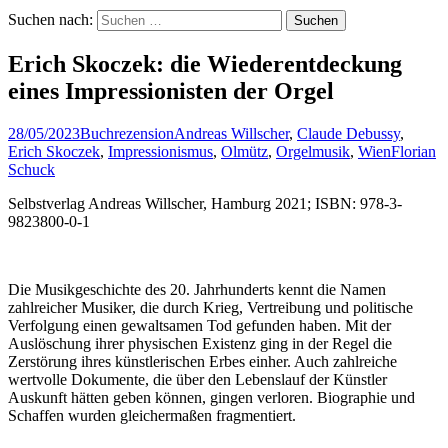
Suchen nach:
Erich Skoczek: die Wiederentdeckung
eines Impressionisten der Orgel
28/05/2023
Buchrezension
Andreas Willscher
,
Claude Debussy
,
Erich Skoczek
,
Impressionismus
,
Olmütz
,
Orgelmusik
,
Wien
Florian
Schuck
Selbstverlag Andreas Willscher, Hamburg 2021; ISBN: 978-3-
9823800-0-1
Die Musikgeschichte des 20. Jahrhunderts kennt die Namen
zahlreicher Musiker, die durch Krieg, Vertreibung und politische
Verfolgung einen gewaltsamen Tod gefunden haben. Mit der
Auslöschung ihrer physischen Existenz ging in der Regel die
Zerstörung ihres künstlerischen Erbes einher. Auch zahlreiche
wertvolle Dokumente, die über den Lebenslauf der Künstler
Auskunft hätten geben können, gingen verloren. Biographie und
Schaffen wurden gleichermaßen fragmentiert.