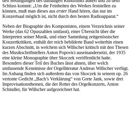
den Bedingungen des damaligen Rundfunks äußert und zu dem
Schluss kommt: „Um die Feinheiten des Werkes feststellen zu
können, muß man dieses aus
erster
Hand hören, das nur im
Konzertsaal möglich ist, nicht durch den besten Radioapparat.“
Neben der Biographie des Komponisten, einem Verzeichnis seiner
Werke (das 62 Opuszahlen umfasst), einer Übersicht über die
Interpreten seiner Musik, und einer Sammlung zeitgenössischer
Konzertkritiken, enthält der reich bebilderte Band weiterhin einen
kurzen Abschnitt, in welchem sich Willscher kritisch mit den Thesen
des Musikschriftstellers Anton Popovici auseinandersetzt, der 1935
eine kleine Monographie über Skoczek veröffentlicht hatte.
Besonders dieser Teil des Buches lässt ahnen, über welch
umfassende Kenntnisse der Orgelliteratur Andreas Willscher verfügt.
Im Anhang finden sich außerdem das von Skoczek in seinem op. 26
vertonte Gedicht „Bach’s Verklärung“ von Grete Jank, sowie drei
Improvisationsthemen, die der Retter des Orgelkonzerts, Anton
Schindler, für Willscher aufgezeichnet hat.