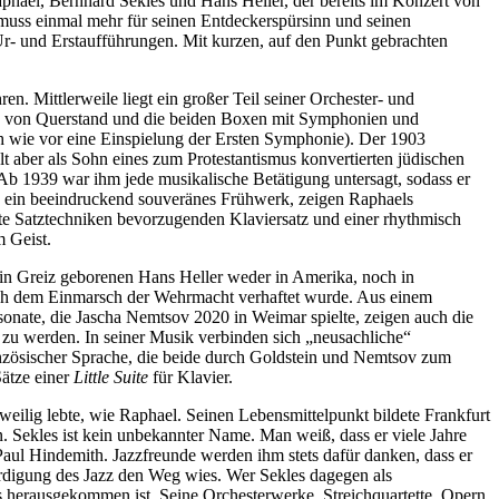
phael, Bernhard Sekles und Hans Heller, der bereits im Konzert von
 muss einmal mehr für seinen Entdeckerspürsinn und seinen
Ur- und Erstaufführungen. Mit kurzen, auf den Punkt gebrachten
. Mittlerweile liegt ein großer Teil seiner Orchester- und
on von Querstand und die beiden Boxen mit Symphonien und
h wie vor eine Einspielung der Ersten Symphonie). Der 1903
t aber als Sohn eines zum Protestantismus konvertierten jüdischen
b 1939 war ihm jede musikalische Betätigung untersagt, sodass er
, ein beeindruckend souveränes Frühwerk, zeigen Raphaels
te Satztechniken bevorzugenden Klaviersatz und einer rhythmisch
 Geist.
 in Greiz geborenen Hans Heller weder in Amerika, noch in
nach dem Einmarsch der Wehrmacht verhaftet wurde. Aus einem
rsonate, die Jascha Nemtsov 2020 in Weimar spielte, zeigen auch die
n zu werden. In seiner Musik verbinden sich „neusachliche“
anzösischer Sprache, die beide durch Goldstein und Nemtsov zum
Sätze einer
Little Suite
für Klavier.
weilig lebte, wie Raphael. Seinen Lebensmittelpunkt bildete Frankfurt
Sekles ist kein unbekannter Name. Man weiß, dass er viele Jahre
aul Hindemith. Jazzfreunde werden ihm stets dafür danken, dass er
rdigung des Jazz den Weg wies. Wer Sekles dagegen als
 herausgekommen ist. Seine Orchesterwerke, Streichquartette, Opern,