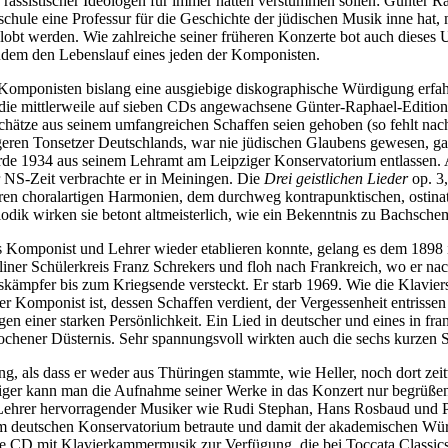
assistischer Ideologen für immer hätten verstummen sollen: Günter Ra
hule eine Professur für die Geschichte der jüdischen Musik inne hat,
lobt werden. Wie zahlreiche seiner früheren Konzerte bot auch dieses 
dem den Lebenslauf eines jeden der Komponisten.
omponisten bislang eine ausgiebige diskographische Würdigung erfahren
die mittlerweile auf sieben CDs angewachsene Günter-Raphael-Editi
hätze aus seinem umfangreichen Schaffen seien gehoben (so fehlt nac
geren Tonsetzer Deutschlands, war nie jüdischen Glaubens gewesen, gal
de 1934 aus seinem Lehramt am Leipziger Konservatorium entlassen. A
r NS-Zeit verbrachte er in Meiningen. Die
Drei geistlichen Lieder
op. 3
ihren choralartigen Harmonien, dem durchweg kontrapunktischen, ostina
dik wirken sie betont altmeisterlich, wie ein Bekenntnis zu Bachschem
ls Komponist und Lehrer wieder etablieren konnte, gelang es dem 1898
liner Schülerkreis Franz Schrekers und floh nach Frankreich, wo er 
ndskämpfer bis zum Kriegsende versteckt. Er starb 1969. Wie die Klavie
er Komponist ist, dessen Schaffen verdient, der Vergessenheit entrisse
 einer starken Persönlichkeit. Ein Lied in deutscher und eines in fr
ochener Düsternis. Sehr spannungsvoll wirkten auch die sechs kurzen 
g, als dass er weder aus Thüringen stammte, wie Heller, noch dort zeit
er kann man die Aufnahme seiner Werke in das Konzert nur begrüßen. 
s Lehrer hervorragender Musiker wie Rudi Stephan, Hans Rosbaud und P
nem deutschen Konservatorium betraute und damit der akademischen Wü
ge CD mit Klavierkammermusik zur Verfügung, die bei Toccata Classics