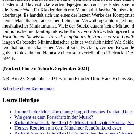
Lieder und Klavierstücke warten dagegen noch auf ihre Ersteinspielung
die
Fantasietten
für Klavier dar, deren Manuskript Jascha Nemtsov im A
überhaupt. Es handelt sich um eines der letzten Werke des Komponis
neuen Machthabern aus seinen Lehr- und Verwaltungsämtern gedrängt.
musikalischer Miniaturkunst. Viele der Stücke dauern keine Minute, do
harmonische und kontrapunktische Kunst. Vom Abwechslungsreichtum
Variationen
,
Slawischer Tanz
,
Triumphmarsch
,
Trauermarsch
,
Ländl
langen Cs besteht. Minimalistischer geht es wahrlich nicht! Wie Sekl
reichhaltigen musikalischen Verlauf zu entwickeln, verdient Bewunde
gaben Goldstein und Nemtsov einen sehr vorteilhaften Eindruck. Di
Siècle.
[Norbert Florian Schuck, September 2021]
NB: Am 23. September 2021 wird im Erfurter Dom Hans Hellers
Req
Schreibe einen Kommentar
Letzte Beiträge
Humor in der Musikforschung: Hugo Riemanns Traktat „De cant
Wie geht es dem Fortschritt in der Musik?
Richard-Strauss-Tage 2026 [2]: Mozart trifft späten Strauss, 
Henzes Requiem mit dem Münchner Rundfunkorchester
Richard-Strauss-Tage 2026 [1]: Schulfugen des jungen Straus