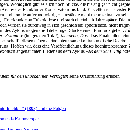
en. Womöglich gibt es auch noch Stücke, die bislang gar nicht gespielt
rchiv des Frankfurter Konservatoriums fand. Er stellte sie als erster 
ten und konnte aufgrund widriger Umstände nicht mehr zeitnah zu sein
 Er erkrankte an Tuberkulose und starb eineinhalb Jahre später. Die 
ch wirken sie durchweg in sich geschlossen: aphoristisch, nicht fragme
 des Zyklus mögen die Titel einiger Stücke einen Eindruck geben:
Fü
er
,
Polonaise
(im geraden Takt!),
Menuetto
,
Duo
. Das Finale bildet ein
es es schafft, diesem Thema eine interessante kontrapunktische Bearbeit
rung. Hoffen wir, dass eine Veröffentlichung dieses hochinteressante
e exotisch angehauchten Lieder aus dem Zyklus
Aus dem Schi-King
bote
uiem für den unbekannten Verfolgten
seine Uraufführung erleben.
u fractibili“ (1898) und die Folgen
Salome als Kammeroper
s und Bülows Nirvana