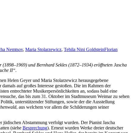
cha Nemtsov
,
Maria Stolarzewicz
,
Tehila Nini Goldstein
Florian
r (1898–1969) und Bernhard Sekles (1872–1934) eröffneten Jascha
uche II“.
rinnen Helen Geyer und Maria Stolarzewicz herausgegebene
r damals auf großes Interesse gestoßen. Die im Rahmen der
ten entrechteter Musikerpersönlichkeiten an, sodass bald eine
purensuche, das bis zum 31. Oktober im Stadtmuseum Weimar zu sehen
olitik, unterstützender Stiftungen, sowie der die Ausstellung
chenwald
, aus welchem vor allem die Schilderungen seiner
r jüdischen Abstammung verfolgt wurden. Der Pianist Jascha
atten (siehe
Besprechung
). Erneut wurden Werke dreier deutscher