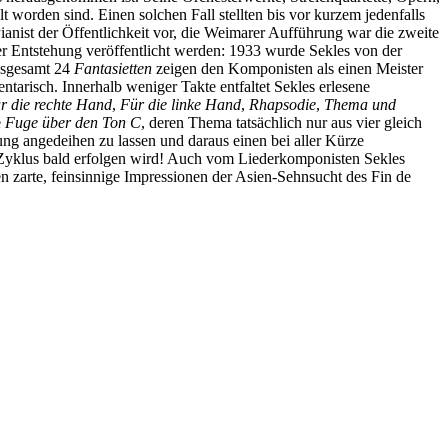
 worden sind. Einen solchen Fall stellten bis vor kurzem jedenfalls
Pianist der Öffentlichkeit vor, die Weimarer Aufführung war die zweite
er Entstehung veröffentlicht werden: 1933 wurde Sekles von der
insgesamt 24
Fantasietten
zeigen den Komponisten als einen Meister
ntarisch. Innerhalb weniger Takte entfaltet Sekles erlesene
r die rechte Hand
,
Für die linke Hand
,
Rhapsodie
,
Thema und
e
Fuge über den Ton C
, deren Thema tatsächlich nur aus vier gleich
ung angedeihen zu lassen und daraus einen bei aller Kürze
n Zyklus bald erfolgen wird! Auch vom Liederkomponisten Sekles
n zarte, feinsinnige Impressionen der Asien-Sehnsucht des Fin de