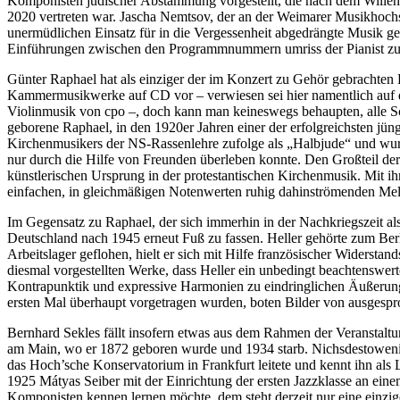
Komponisten jüdischer Abstammung vorgestellt, die nach dem Willen r
2020 vertreten war. Jascha Nemtsov, der an der Weimarer Musikhochsc
unermüdlichen Einsatz für in die Vergessenheit abgedrängte Musik ge
Einführungen zwischen den Programmnummern umriss der Pianist zu
Günter Raphael hat als einziger der im Konzert zu Gehör gebrachten K
Kammermusikwerke auf CD vor – verwiesen sei hier namentlich auf 
Violinmusik von cpo –, doch kann man keineswegs behaupten, alle Sc
geborene Raphael, in den 1920er Jahren einer der erfolgreichsten jün
Kirchenmusikers der NS-Rassenlehre zufolge als „Halbjude“ und wur
nur durch die Hilfe von Freunden überleben konnte. Den Großteil de
künstlerischen Ursprung in der protestantischen Kirchenmusik. Mit 
einfachen, in gleichmäßigen Notenwerten ruhig dahinströmenden Melo
Im Gegensatz zu Raphael, der sich immerhin in der Nachkriegszeit a
Deutschland nach 1945 erneut Fuß zu fassen. Heller gehörte zum Ber
Arbeitslager geflohen, hielt er sich mit Hilfe französischer Widersta
diesmal vorgestellten Werke, dass Heller ein unbedingt beachtenswert
Kontrapunktik und expressive Harmonien zu eindringlichen Äußerungen
ersten Mal überhaupt vorgetragen wurden, boten Bilder von ausgespr
Bernhard Sekles fällt insofern etwas aus dem Rahmen der Veranstaltun
am Main, wo er 1872 geboren wurde und 1934 starb. Nichsdestowenig
das Hoch’sche Konservatorium in Frankfurt leitete und kennt ihn al
1925 Mátyas Seiber mit der Einrichtung der ersten Jazzklasse an ei
Komponisten kennen lernen möchte, dem steht derzeit nur eine einzi