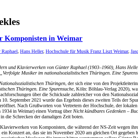
ekles
er Komponisten in Weimar
 Raphael
,
Hans Heller
,
Hochschule für Musik Franz Liszt Weimar
,
Jas
edern und Klavierwerken von Günter Raphael (1903–1960), Hans Helle
 „Verfolgte Musiker im nationalsozialistischen Thüringen. Eine Spurens
Nationalsozialistischen Thüringen
, der sich eine von den Projektleite
istischen Thüringen. Eine Spurensuche
, Köln: Böhlau-Verlag 2020), wa
hforschungen über die Schicksale zahlreicher von den Nationalsozialis
Am 10. September 2021 wurde das Ergebnis dieses zweiten Teils der S
 eröffnet. Nach Grußworten von Vertretern der Hochschule, der lokalen P
en 1934 in Weimar) einen Vortrag über
Nicht kündbares Gedenken – Bu
 in die Schrecken der damaligen Zeit boten.
 Klavierwerken von Komponisten, die während der NS-Zeit wegen ihre
n ein Konzert an, das sie im November 2020 am gleichen Ort gegeben h