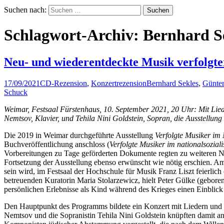
Suchen nach:
Schlagwort-Archiv: Bernhard S
Neu- und wiederentdeckte Musik verfolgt
17/09/2021
CD-Rezension
,
Konzertrezension
Bernhard Sekles
,
Günter
Schuck
Weimar, Festsaal Fürstenhaus, 10. September 2021, 20 Uhr: Mit Li
Nemtsov, Klavier, und Tehila Nini Goldstein, Sopran, die Ausstellung
Die 2019 in Weimar durchgeführte Ausstellung
Verfolgte Musiker im 
Buchveröffentlichung anschloss (
Verfolgte Musiker im nationalsozial
Vorbereitungen zu Tage geförderten Dokumente regten zu weiteren Nac
Fortsetzung der Ausstellung ebenso erwünscht wie nötig erschien. 
sein wird, im Festsaal der Hochschule für Musik Franz Liszt feierlich
betreuenden Kuratorin Maria Stolarzewicz, hielt Peter Gülke (gebor
persönlichen Erlebnisse als Kind während des Krieges einen Einblick
Den Hauptpunkt des Programms bildete ein Konzert mit Liedern und
Nemtsov und die Sopranistin Tehila Nini Goldstein knüpften damit a