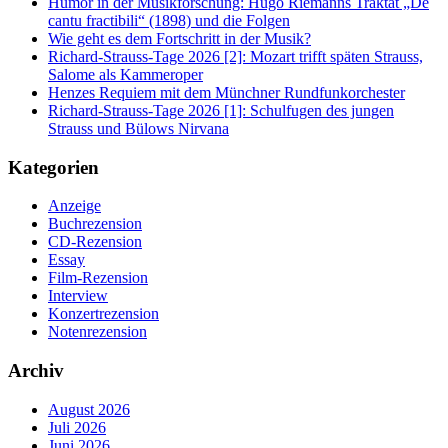
Humor in der Musikforschung: Hugo Riemanns Traktat „De
cantu fractibili“ (1898) und die Folgen
Wie geht es dem Fortschritt in der Musik?
Richard-Strauss-Tage 2026 [2]: Mozart trifft späten Strauss,
Salome als Kammeroper
Henzes Requiem mit dem Münchner Rundfunkorchester
Richard-Strauss-Tage 2026 [1]: Schulfugen des jungen
Strauss und Bülows Nirvana
Kategorien
Anzeige
Buchrezension
CD-Rezension
Essay
Film-Rezension
Interview
Konzertrezension
Notenrezension
Archiv
August 2026
Juli 2026
Juni 2026