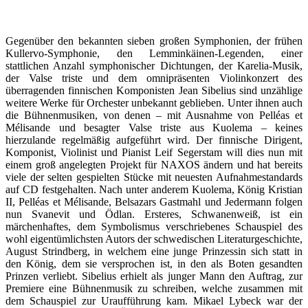
Gegenüber den bekannten sieben großen Symphonien, der frühen
Kullervo-Symphonie, den Lemminkäinen-Legenden, einer
stattlichen Anzahl symphonischer Dichtungen, der Karelia-Musik,
der Valse triste und dem omnipräsenten Violinkonzert des
überragenden finnischen Komponisten Jean Sibelius sind unzählige
weitere Werke für Orchester unbekannt geblieben. Unter ihnen auch
die Bühnenmusiken, von denen – mit Ausnahme von Pelléas et
Mélisande und besagter Valse triste aus Kuolema – keines
hierzulande regelmäßig aufgeführt wird. Der finnische Dirigent,
Komponist, Violinist und Pianist Leif Segerstam will dies nun mit
einem groß angelegten Projekt für NAXOS ändern und hat bereits
viele der selten gespielten Stücke mit neuesten Aufnahmestandards
auf CD festgehalten. Nach unter anderem Kuolema, König Kristian
II, Pelléas et Mélisande, Belsazars Gastmahl und Jedermann folgen
nun Svanevit und Ödlan. Ersteres, Schwanenweiß, ist ein
märchenhaftes, dem Symbolismus verschriebenes Schauspiel des
wohl eigentümlichsten Autors der schwedischen Literaturgeschichte,
August Strindberg, in welchem eine junge Prinzessin sich statt in
den König, dem sie versprochen ist, in den als Boten gesandten
Prinzen verliebt. Sibelius erhielt als junger Mann den Auftrag, zur
Premiere eine Bühnenmusik zu schreiben, welche zusammen mit
dem Schauspiel zur Uraufführung kam. Mikael Lybeck war der