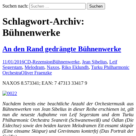
Suchen nach:
Schlagwort-Archiv:
Bühnenwerke
An den Rand gedrängte Bühnenwerke
11/01/2016
CD-Rezension
Bühnenwerke
,
Jean Sibelius
,
Leif
Segerstam
,
Melodram
,
Naxos
,
Riko Eklundh
,
Turku Philharmonic
Orchestra
Oliver Fraenzke
NAXOS 8.573341; EAN: 7 47313 33417 9
Nachdem bereits eine beachtliche Anzahl der Orchestermusik aus
Bühnenwerken von Jean Sibelius in dieser Reihe erschienen ist, gilt
nun die neueste Aufnahme von Leif Segerstam und dem Turku
Philharmonic Orchestra Svanevit (Schwanenweiß) und Ödlan (Die
Eidechse) sowie den beiden kurzen Melodramen Ett ensamt skispår
(Eine einsame Skispur) und Grevinnans konterfej (Das Portrait der