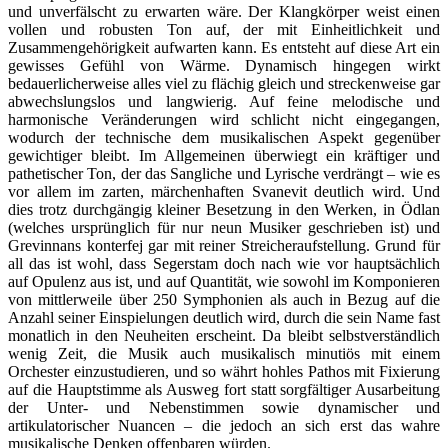
und unverfälscht zu erwarten wäre. Der Klangkörper weist einen
vollen und robusten Ton auf, der mit Einheitlichkeit und
Zusammengehörigkeit aufwarten kann. Es entsteht auf diese Art ein
gewisses Gefühl von Wärme. Dynamisch hingegen wirkt
bedauerlicherweise alles viel zu flächig gleich und streckenweise gar
abwechslungslos und langwierig. Auf feine melodische und
harmonische Veränderungen wird schlicht nicht eingegangen,
wodurch der technische dem musikalischen Aspekt gegenüber
gewichtiger bleibt. Im Allgemeinen überwiegt ein kräftiger und
pathetischer Ton, der das Sangliche und Lyrische verdrängt – wie es
vor allem im zarten, märchenhaften Svanevit deutlich wird. Und
dies trotz durchgängig kleiner Besetzung in den Werken, in Ödlan
(welches ursprünglich für nur neun Musiker geschrieben ist) und
Grevinnans konterfej gar mit reiner Streicheraufstellung. Grund für
all das ist wohl, dass Segerstam doch nach wie vor hauptsächlich
auf Opulenz aus ist, und auf Quantität, wie sowohl im Komponieren
von mittlerweile über 250 Symphonien als auch in Bezug auf die
Anzahl seiner Einspielungen deutlich wird, durch die sein Name fast
monatlich in den Neuheiten erscheint. Da bleibt selbstverständlich
wenig Zeit, die Musik auch musikalisch minutiös mit einem
Orchester einzustudieren, und so währt hohles Pathos mit Fixierung
auf die Hauptstimme als Ausweg fort statt sorgfältiger Ausarbeitung
der Unter- und Nebenstimmen sowie dynamischer und
artikulatorischer Nuancen – die jedoch an sich erst das wahre
musikalische Denken offenbaren würden.