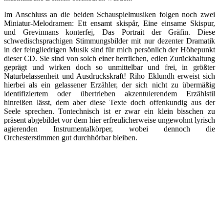
Im Anschluss an die beiden Schauspielmusiken folgen noch zwei
Miniatur-Melodramen: Ett ensamt skispår, Eine einsame Skispur,
und Grevinnans konterfej, Das Portrait der Gräfin. Diese
schwedischsprachigen Stimmungsbilder mit nur dezenter Dramatik
in der feingliedrigen Musik sind für mich persönlich der Höhepunkt
dieser CD. Sie sind von solch einer herrlichen, edlen Zurückhaltung
geprägt und wirken doch so unmittelbar und frei, in größter
Naturbelassenheit und Ausdruckskraft! Riho Eklundh erweist sich
hierbei als ein gelassener Erzähler, der sich nicht zu übermäßig
identifiziertem oder übertrieben akzentuierendem Erzählstil
hinreißen lässt, dem aber diese Texte doch offenkundig aus der
Seele sprechen. Tontechnisch ist er zwar ein klein bisschen zu
präsent abgebildet vor dem hier erfreulicherweise ungewohnt lyrisch
agierenden Instrumentalkörper, wobei dennoch die
Orchesterstimmen gut durchhörbar bleiben.