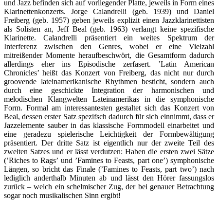
und Jazz befinden sich auf vorliegender Platte, jeweils in Form eines
Klarinettenkonzerts. Jorge Calandrelli (geb. 1939) und Daniel
Freiberg (geb. 1957) geben jeweils explizit einen Jazzklarinettisten
als Solisten an, Jeff Beal (geb. 1963) verlangt keine spezifische
Klarinette. Calandrelli präsentiert ein weites Spektrum der
Interferenz zwischen den Genres, wobei er eine Vielzahl
mitreißender Momente heraufbeschwört, die Gesamtform dadurch
allerdings eher ins Episodische zerfasert. ’Latin American
Chronicles’ heißt das Konzert von Freiberg, das nicht nur durch
groovende lateinamerikanische Rhythmen besticht, sondern auch
durch eine geschickte Integration der harmonischen und
melodischen Klangwelten Lateinamerikas in die symphonische
Form. Formal am interessantesten gestaltet sich das Konzert von
Beal, dessen erster Satz spezifsch dadurch für sich einnimmt, dass er
Jazzelemente sauber in das klassische Formmodell einarbeitet und
eine geradezu spielerische Leichtigkeit der Formbewältigung
präsentiert. Der dritte Satz ist eigentlich nur der zweite Teil des
zweiten Satzes und er lässt verdutzen: Haben die ersten zwei Sätze
(’Riches to Rags’ und ’Famines to Feasts, part one’) symphonische
Längen, so bricht das Finale (’Famines to Feasts, part two’) nach
lediglich anderthalb Minuten ab und lässt den Hörer fassungslos
zurück – welch ein schelmischer Zug, der bei genauer Betrachtung
sogar noch musikalischen Sinn ergibt!