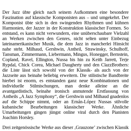
Der Jazz übte gleich nach seinem Aufkommen eine besondere
Faszination auf klassische Komponisten aus – und umgekehrt. Der
Komponist übte sich in den swingenden Rhythmen und kühnen
Harmonien, der Jazzer in der Konstruktion klassischer Formen. So
entstand, es kann nicht verwundern, eine unüberschaubare Vielzahl
an Werken zwischen den Genres, nicht selten unter Einbezug
lateinamerikanischer Musik, die dem Jazz in mancherlei Hinsicht
nahe steht. Milhaud, Gershwin, Antheil, Strawinsky, Schulhoff,
Tansman, Zimmermann, Liebermann, Mingus, Honegger, Bernstein,
Copland, Ravel, Ellington, Nussa bis hin zu Keith Jarrett, Terje
Rypdal, Chick Corea, Michael Daugherty und den ClazzBrothers:
die Liste lässt sich sowohl von der Klassik- als auch von der
Jazzseite aus beinahe beliebig erweitern. Die stilistische Bandbreite
hierbei ist enorm, es entstanden ganz neue Kombinationen und
individuelle Stilmischungen, man denke alleine an die
avantgardistisch, beinahe ironisch anmutende Erstfassung von
Antheils „A Jazz Symphony“, die Gershwin und Milhaud gnadenlos
auf die Schippe nimmt, oder an Ernán-López Nussas stilvolle
kubanische Bearbeitungen klassischer Werke. Ähnliche
Umarbeitungen gingen jüngst online viral durch den Pianisten
Joachim Horsley.
Drei zeitgenössische Werke aus dieser ‚Grauzone’ zwischen Klassik