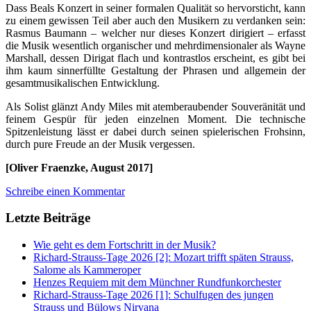
Dass Beals Konzert in seiner formalen Qualität so hervorsticht, kann
zu einem gewissen Teil aber auch den Musikern zu verdanken sein:
Rasmus Baumann – welcher nur dieses Konzert dirigiert – erfasst
die Musik wesentlich organischer und mehrdimensionaler als Wayne
Marshall, dessen Dirigat flach und kontrastlos erscheint, es gibt bei
ihm kaum sinnerfüllte Gestaltung der Phrasen und allgemein der
gesamtmusikalischen Entwicklung.
Als Solist glänzt Andy Miles mit atemberaubender Souveränität und
feinem Gespür für jeden einzelnen Moment. Die technische
Spitzenleistung lässt er dabei durch seinen spielerischen Frohsinn,
durch pure Freude an der Musik vergessen.
[Oliver Fraenzke, August 2017]
Schreibe einen Kommentar
Letzte Beiträge
Wie geht es dem Fortschritt in der Musik?
Richard-Strauss-Tage 2026 [2]: Mozart trifft späten Strauss,
Salome als Kammeroper
Henzes Requiem mit dem Münchner Rundfunkorchester
Richard-Strauss-Tage 2026 [1]: Schulfugen des jungen
Strauss und Bülows Nirvana