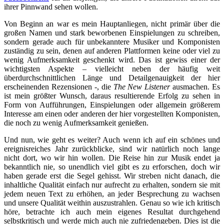
ihrer Pinnwand sehen wollen.
Von Beginn an war es mein Hauptanliegen, nicht primär über die
großen Namen und stark beworbenen Einspielungen zu schreiben,
sondern gerade auch für unbekanntere Musiker und Komponisten
zuständig zu sein, denen auf anderen Plattformen keine oder viel zu
wenig Aufmerksamkeit geschenkt wird. Das ist gewiss einer der
wichtigsten Aspekte – vielleicht neben der häufig weit
überdurchschnittlichen Länge und Detailgenauigkeit der hier
erscheinenden Rezensionen -, die
The New Listener
ausmachen. Es
ist mein größter Wunsch, daraus resultierende Erfolg zu sehen in
Form von Aufführungen, Einspielungen oder allgemein größerem
Interesse am einen oder anderen der hier vorgestellten Komponisten,
die noch zu wenig Aufmerksamkeit genießen.
Und nun, wie geht es weiter? Auch wenn ich auf ein schönes und
ereignisreiches Jahr zurückblicke, sind wir natürlich noch lange
nicht dort, wo wir hin wollen. Die Reise hin zur Musik endet ja
bekanntlich nie, so unendlich viel gibt es zu erforschen, doch wir
haben gerade erst die Segel gehisst. Wir streben nicht danach, die
inhaltliche Qualität einfach nur aufrecht zu erhalten, sondern sie mit
jedem neuen Text zu erhöhen, an jeder Besprechung zu wachsen
und unsere Qualität weithin auszustrahlen. Genau so wie ich kritisch
höre, betrachte ich auch mein eigenes Resultat durchgehend
selbstkritisch und werde mich auch nie zufriedengeben. Dies ist die