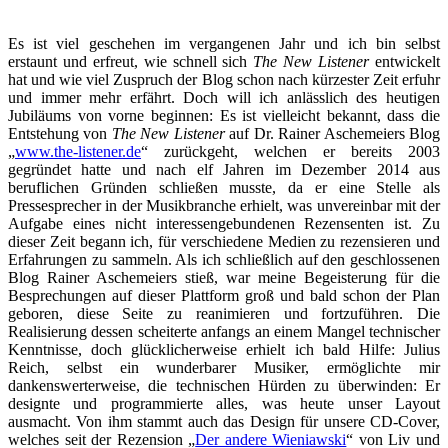
Es ist viel geschehen im vergangenen Jahr und ich bin selbst
erstaunt und erfreut, wie schnell sich
The New Listener
entwickelt
hat und wie viel Zuspruch der Blog schon nach kürzester Zeit erfuhr
und immer mehr erfährt. Doch will ich anlässlich des heutigen
Jubiläums von vorne beginnen: Es ist vielleicht bekannt, dass die
Entstehung von
The New Listener
auf Dr. Rainer Aschemeiers Blog
„
www.the-listener.de
“ zurückgeht, welchen er bereits 2003
gegründet hatte und nach elf Jahren im Dezember 2014 aus
beruflichen Gründen schließen musste, da er eine Stelle als
Pressesprecher in der Musikbranche erhielt, was unvereinbar mit der
Aufgabe eines nicht interessengebundenen Rezensenten ist. Zu
dieser Zeit begann ich, für verschiedene Medien zu rezensieren und
Erfahrungen zu sammeln. Als ich schließlich auf den geschlossenen
Blog Rainer Aschemeiers stieß, war meine Begeisterung für die
Besprechungen auf dieser Plattform groß und bald schon der Plan
geboren, diese Seite zu reanimieren und fortzuführen. Die
Realisierung dessen scheiterte anfangs an einem Mangel technischer
Kenntnisse, doch glücklicherweise erhielt ich bald Hilfe: Julius
Reich, selbst ein wunderbarer Musiker, ermöglichte mir
dankenswerterweise, die technischen Hürden zu überwinden: Er
designte und programmierte alles, was heute unser Layout
ausmacht. Von ihm stammt auch das Design für unsere CD-Cover,
welches seit der Rezension „
Der andere Wieniawski
“ von Liv und