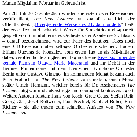
Marian Migdal im Februar im Gebrauch ist.
Am 28. Juli 2015 schließlich wurden die ersten zwei Rezensionen
veröffentlicht,
The New Listener
trat zaghaft ans Licht der
Öffentlichkeit. „
Divergierende Werke des 21. Jahrhunderts
“ heißt
der erste Text und behandelt Werke für Streichtrio und -quartett,
gespielt von Stimmführern des Orchesters der Akademie St. Blasius
– darauf bezugnehmend wird zur Feier des heutigen Tages noch
eine CD-Rezension über selbiges Orchester erscheinen. Lucien-
Efflam Queyras de Flonzaley, vom ersten Tag an als Mit-Initiator
dabei, veröffentlichte am gleichen Tag noch eine
Rezension über die
geniale Pianistin Ottavia Maria Maceratini
und ihr Debüt in der
Berliner Philharmonie mit dem Deutschen Symphonie-Orchester
Berlin unter Gustavo Gimeno. Im kommenden Monat begann auch
Peter Fröhlich, für
The New Listener
zu schreiben, einen Monat
später Ulrich Hermann, welcher bereits für Dr. Aschemeiers
The
Listener
tätig war und äußerst rege und couragiert kontrovers agiert.
Weitere Autoren folgten: Hans von Koch, Grete Catus, Stefan Reik,
Georg Glas, Josef Rottweiler, Paul Prechtel, Raphael Buber, Ernst
Richter – sie alle trugen zum schnellen Aufstieg von
The New
Listener
bei.