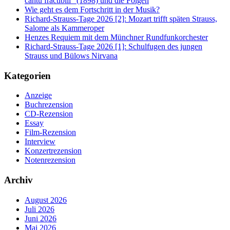
cantu fractibili“ (1898) und die Folgen
Wie geht es dem Fortschritt in der Musik?
Richard-Strauss-Tage 2026 [2]: Mozart trifft späten Strauss,
Salome als Kammeroper
Henzes Requiem mit dem Münchner Rundfunkorchester
Richard-Strauss-Tage 2026 [1]: Schulfugen des jungen
Strauss und Bülows Nirvana
Kategorien
Anzeige
Buchrezension
CD-Rezension
Essay
Film-Rezension
Interview
Konzertrezension
Notenrezension
Archiv
August 2026
Juli 2026
Juni 2026
Mai 2026