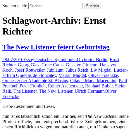
Suchen nach:
Schlagwort-Archiv: Ernst
Richter
The New Listener feiert Geburtstag
28/07/2016
Essay
Deutsches Symphonie-Orchester Berlin
,
Ernst
Richter
,
Georg Glas
,
Grete Catus
,
Gustavo Gimeno
,
Hans von
Koch
,
Josef Rottweiler
,
Jubiläum
,
Julius Reich
,
Liv Migdal
,
Lucien-
Efflam Queyras de Flonzaley
,
Marian Migdal
,
Oliver Fraenzke
,
Orchester der Akademie St. Blasius
,
Ottavia Maria Maceratini
,
Paul
Prechtel
,
Peter Fröhlich
,
Rainer Aschemeier
,
Raphael Buber
,
Stefan
Reik
,
The Listener
,
The New Listener
,
Ulrich Hermann
Oliver
Fraenzke
Liebe Leserinnen und Leser,
nun ist es tatsächlich schon ein Jahr her, seit
The New Listener
seine
Pforten öffnete, und entsprechend ist die Zeit gekommen, einen
ersten Rückblick zu wagen und natürlich auch, um Danke zu sagen.