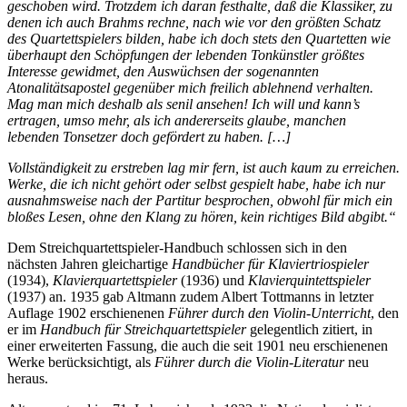
geschoben wird. Trotzdem ich daran festhalte, daß die Klassiker, zu
denen ich auch Brahms rechne, nach wie vor den größten Schatz
des Quartettspielers bilden, habe ich doch stets den Quartetten wie
überhaupt den Schöpfungen der lebenden Tonkünstler größtes
Interesse gewidmet, den Auswüchsen der sogenannten
Atonalitätsapostel gegenüber mich freilich ablehnend verhalten.
Mag man mich deshalb als senil ansehen! Ich will und kann’s
ertragen, umso mehr, als ich andererseits glaube, manchen
lebenden Tonsetzer doch gefördert zu haben. […]
Vollständigkeit zu erstreben lag mir fern, ist auch kaum zu erreichen.
Werke, die ich nicht gehört oder selbst gespielt habe, habe ich nur
ausnahmsweise nach der Partitur besprochen, obwohl für mich ein
bloßes Lesen, ohne den Klang zu hören, kein richtiges Bild abgibt.“
Dem Streichquartettspieler-Handbuch schlossen sich in den
nächsten Jahren gleichartige
Handbücher für Klaviertriospieler
(1934),
Klavierquartettspieler
(1936) und
Klavierquintettspieler
(1937) an. 1935 gab Altmann zudem Albert Tottmanns in letzter
Auflage 1902 erschienenen
Führer durch den Violin-Unterricht
, den
er im
Handbuch für Streichquartettspieler
gelegentlich zitiert, in
einer erweiterten Fassung, die auch die seit 1901 neu erschienenen
Werke berücksichtigt, als
Führer durch die Violin-Literatur
neu
heraus.