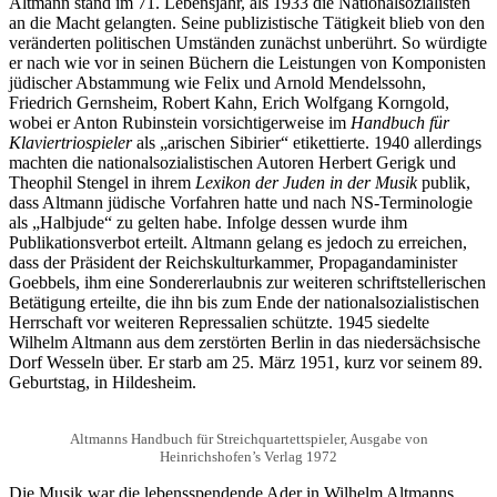
Altmann stand im 71. Lebensjahr, als 1933 die Nationalsozialisten
an die Macht gelangten. Seine publizistische Tätigkeit blieb von den
veränderten politischen Umständen zunächst unberührt. So würdigte
er nach wie vor in seinen Büchern die Leistungen von Komponisten
jüdischer Abstammung wie Felix und Arnold Mendelssohn,
Friedrich Gernsheim, Robert Kahn, Erich Wolfgang Korngold,
wobei er Anton Rubinstein vorsichtigerweise im
Handbuch für
Klaviertriospieler
als „arischen Sibirier“ etikettierte. 1940 allerdings
machten die nationalsozialistischen Autoren Herbert Gerigk und
Theophil Stengel in ihrem
Lexikon der Juden in der Musik
publik,
dass Altmann jüdische Vorfahren hatte und nach NS-Terminologie
als „Halbjude“ zu gelten habe. Infolge dessen wurde ihm
Publikationsverbot erteilt. Altmann gelang es jedoch zu erreichen,
dass der Präsident der Reichskulturkammer, Propagandaminister
Goebbels, ihm eine Sondererlaubnis zur weiteren schriftstellerischen
Betätigung erteilte, die ihn bis zum Ende der nationalsozialistischen
Herrschaft vor weiteren Repressalien schützte. 1945 siedelte
Wilhelm Altmann aus dem zerstörten Berlin in das niedersächsische
Dorf Wesseln über. Er starb am 25. März 1951, kurz vor seinem 89.
Geburtstag, in Hildesheim.
Altmanns Handbuch für Streichquartettspieler, Ausgabe von
Heinrichshofen’s Verlag 1972
Die Musik war die lebensspendende Ader in Wilhelm Altmanns