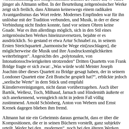
jünger als Altmann selbst. In der Beurteilung zeitgenössischer Werke
zeigt sich freilich, dass Altmann keineswegs einem radikalen
Avantgardismus das Wort redete. Modernes Empfinden war für ihn
unlösbar mit der Tradition verbunden, und Musik, in der er diese
Verbindung nicht finden konnte, fand vor seinen Ohren keine
Gnade. War es ihm allerdings möglich, sich in den Stil eines
zeitgenössischen Werkes hineinzuversetzen, bejahte er es
ausdrücklich. So gestand er etwa Artur Schnabel zu, in seinem
Ersten Streichquartett „harmonische Wege ein[zuschlagen], die
möglicherweise die Musik und ihre Ausdrucksmöglichkeiten
weiterbringen“. Angesichts des „polytonalen, von
Intonationsschwierigkeiten strotzenden“ Dritten Quartetts von Frank
Bridge fragte er sich zwar: „Was würde wohl Meister Joseph
Joachim über dieses Quartett zu Bridge gesagt haben, der in seinem
Londoner Quartett eine Zeit Bratsche gespielt hat?“, erblickte jedoch
„seelische Werte“ in dem Stück und empfahl
Künstlervereinigungen, nicht daran vorüberzugehen. Auch über
Bartók, Wellesz, Toch, Milhaud, Jarnach und Hindemith äußerte er
sich anerkennend, wenngleich nicht in jedem Fall völlig
zustimmend. Arnold Schönberg, Anton von Webern und Ernst
Krenek dagegen blieben ihm fremd.
Altmann hat nie ein Geheimnis daraus gemacht, dass er über die
Kompositionen, die er in seinen Büchern vorstellt, ganz subjektiv
urteilt. Weder bei den „modernen“, noch bei den älteren Werken