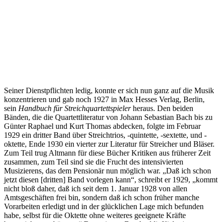
Seiner Dienstpflichten ledig, konnte er sich nun ganz auf die Musik
konzentrieren und gab noch 1927 in Max Hesses Verlag, Berlin,
sein
Handbuch für Streichquartettspieler
heraus. Den beiden
Bänden, die die Quartettliteratur von Johann Sebastian Bach bis zu
Günter Raphael und Kurt Thomas abdecken, folgte im Februar
1929 ein dritter Band über Streichtrios, -quintette, -sextette, und -
oktette, Ende 1930 ein vierter zur Literatur für Streicher und Bläser.
Zum Teil trug Altmann für diese Bücher Kritiken aus früherer Zeit
zusammen, zum Teil sind sie die Frucht des intensivierten
Musizierens, das dem Pensionär nun möglich war. „Daß ich schon
jetzt diesen [dritten] Band vorlegen kann“, schreibt er 1929, „kommt
nicht bloß daher, daß ich seit dem 1. Januar 1928 von allen
Amtsgeschäften frei bin, sondern daß ich schon früher manche
Vorarbeiten erledigt und in der glücklichen Lage mich befunden
habe, selbst für die Oktette ohne weiteres geeignete Kräfte