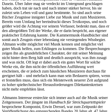
Dasein. Über Jahre mag sie verdeckt im Untergrund geschlagen
haben, doch trat sie nach und nach immer stärker hervor, bis sie
zuletzt sein Leben voll und ganz bestimmte. So sind auch seine
Bücher Zeugnisse innigster Liebe zur Musik und zum Musizieren.
Bereits vom Umfang her beeindruckt dieses Textkorpus, und noch
größer wird die Achtung vor seinem Verfasser, bedenkt man, dass er
den allergrößten Teil der Werke, die er darin bespricht, aus eigener
praktischer Erfahrung kannte. Die Kammermusik-Handbücher sind
somit auch Zeugnis einer lebenslang nie versiegenden Wissbegier.
Altmann wollte möglichst viel Musik kennen und möglichst viel
guter Musik helfen, zum Erklingen zu kommen. Die Besprechungen
zeigen ihn als grundehrlichen Charakter, der mit seiner Meinung
nicht hinter dem Berg hält und deutlich ausspricht, was ihm zusagt
und was nicht. Oft legt er dabei auch ein gutes Wort für solche
Werke ein, die ihm nicht der öffentlichen Aufführung wert
erscheinen, die er jedoch zum häuslichen Musizieren durchaus für
geeignet hält – und mehrfach kann man sein Bedauern spüren, wenn
er feststellen muss, dass sich ein Meisterwerk neuerer Zeit aufgrund
zu hoher spieltechnischer Herausforderungen Dilettantenkreisen
nicht mehr empfehlen lässt.
Altmanns Interesse erstreckte sich immer auch auf die Musik seiner
Zeitgenossen. Der jüngste im
Handbuch für Streichquartettspieler
besprochene Komponist, Erwin Dressel, war zum Zeitpunkt der
Veröffentlichung des entsprechenden Bandes 20 Jahre alt, 47 Jahre