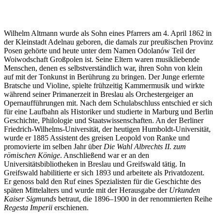
Wilhelm Altmann wurde als Sohn eines Pfarrers am 4. April 1862 in
der Kleinstadt Adelnau geboren, die damals zur preußischen Provinz
Posen gehörte und heute unter dem Namen Odolanów Teil der
Woiwodschaft Großpolen ist. Seine Eltern waren musikliebende
Menschen, denen es selbstverständlich war, ihren Sohn von klein
auf mit der Tonkunst in Berührung zu bringen. Der Junge erlernte
Bratsche und Violine, spielte frühzeitig Kammermusik und wirkte
während seiner Primanerzeit in Breslau als Orchestergeiger an
Opernaufführungen mit. Nach dem Schulabschluss entschied er sich
für eine Laufbahn als Historiker und studierte in Marburg und Berlin
Geschichte, Philologie und Staatswissenschaften. An der Berliner
Friedrich-Wilhelms-Universität, der heutigen Humboldt-Universität,
wurde er 1885 Assistent des greisen Leopold von Ranke und
promovierte im selben Jahr über
Die Wahl Albrechts II. zum
römischen Könige
. Anschließend war er an den
Universitätsbibliotheken in Breslau und Greifswald tätig. In
Greifswald habilitierte er sich 1893 und arbeitete als Privatdozent.
Er genoss bald den Ruf eines Spezialisten für die Geschichte des
späten Mittelalters und wurde mit der Herausgabe der
Urkunden
Kaiser Sigmunds
betraut, die 1896–1900 in der renommierten Reihe
Regesta Imperii
erschienen.