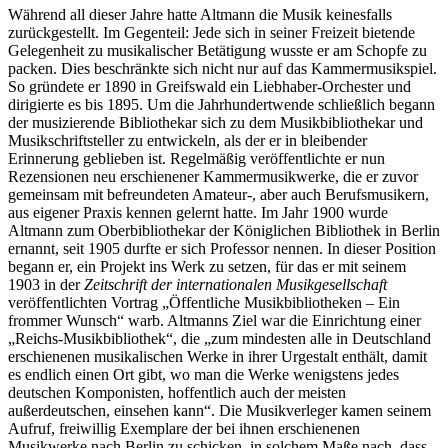
Während all dieser Jahre hatte Altmann die Musik keinesfalls
zurückgestellt. Im Gegenteil: Jede sich in seiner Freizeit bietende
Gelegenheit zu musikalischer Betätigung wusste er am Schopfe zu
packen. Dies beschränkte sich nicht nur auf das Kammermusikspiel.
So gründete er 1890 in Greifswald ein Liebhaber-Orchester und
dirigierte es bis 1895. Um die Jahrhundertwende schließlich begann
der musizierende Bibliothekar sich zu dem Musikbibliothekar und
Musikschriftsteller zu entwickeln, als der er in bleibender
Erinnerung geblieben ist. Regelmäßig veröffentlichte er nun
Rezensionen neu erschienener Kammermusikwerke, die er zuvor
gemeinsam mit befreundeten Amateur-, aber auch Berufsmusikern,
aus eigener Praxis kennen gelernt hatte. Im Jahr 1900 wurde
Altmann zum Oberbibliothekar der Königlichen Bibliothek in Berlin
ernannt, seit 1905 durfte er sich Professor nennen. In dieser Position
begann er, ein Projekt ins Werk zu setzen, für das er mit seinem
1903 in der
Zeitschrift der internationalen Musikgesellschaft
veröffentlichten Vortrag „Öffentliche Musikbibliotheken – Ein
frommer Wunsch“ warb. Altmanns Ziel war die Einrichtung einer
„Reichs-Musikbibliothek“, die „zum mindesten alle in Deutschland
erschienenen musikalischen Werke in ihrer Urgestalt enthält, damit
es endlich einen Ort gibt, wo man die Werke wenigstens jedes
deutschen Komponisten, hoffentlich auch der meisten
außerdeutschen, einsehen kann“. Die Musikverleger kamen seinem
Aufruf, freiwillig Exemplare der bei ihnen erschienenen
Musikwerke nach Berlin zu schicken, in solchem Maße nach, dass