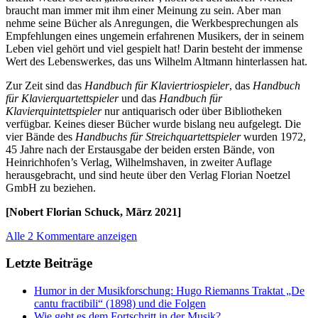
braucht man immer mit ihm einer Meinung zu sein. Aber man
nehme seine Bücher als Anregungen, die Werkbesprechungen als
Empfehlungen eines ungemein erfahrenen Musikers, der in seinem
Leben viel gehört und viel gespielt hat! Darin besteht der immense
Wert des Lebenswerkes, das uns Wilhelm Altmann hinterlassen hat.
Zur Zeit sind das
Handbuch für Klaviertriospieler
, das
Handbuch
für Klavierquartettspieler
und das
Handbuch für
Klavierquintettspieler
nur antiquarisch oder über Bibliotheken
verfügbar. Keines dieser Bücher wurde bislang neu aufgelegt. Die
vier Bände des
Handbuchs für Streichquartettspieler
wurden 1972,
45 Jahre nach der Erstausgabe der beiden ersten Bände, von
Heinrichhofen’s Verlag, Wilhelmshaven, in zweiter Auflage
herausgebracht, und sind heute über den Verlag Florian Noetzel
GmbH zu beziehen.
[Nobert Florian Schuck, März 2021]
Alle 2 Kommentare anzeigen
Letzte Beiträge
Humor in der Musikforschung: Hugo Riemanns Traktat „De
cantu fractibili“ (1898) und die Folgen
Wie geht es dem Fortschritt in der Musik?