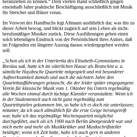
heranziehen zu können.“ Dem vierten Band schließlich gingen
eineinhalb Jahre praktische Beschäftigung ausschließlich mit Musik
für Streicher und Bläser voran.
Im Vorwort des Handbuchs legt Altmann ausführlich dar, was ihn zu
dieser Arbeit bewog, und blickt zugleich auf sein Leben als nicht-
berufsmäßiger Musiker zurück. Diese Ausführungen geben einen
solch lebendigen Eindruck von der Persönlichkeit ihres Autors, daß
im Folgenden ein längerer Auszug daraus wiedergegeben werden
soll:
„Schon als ich in der Untertertia des Elisabeth-Gymnasiums in
Breslau saß, hatte ich im väterlichen Hause als Bratschist u. a.
sämtliche Haydnsche Quartette mitgespielt und mit besonderer
Aufmerksamkeit damals und auch die nächsten Jahre den
Quartettaufführungen gelauscht, die der leider später eingegangene
Verein für klassische Musik vom 1. Oktober bis Ostern regelmäßig
alle Wochen einmal durch tüchtige Künstler veranstaltete. Wenn ich
in der Studentenzeit auch nicht ganz regelmäßig zum
Quartettspielen gekommen bin, so habe ich es doch nie unterlassen;
mitunter, da ich auch allmählich für die erste Geige herangereift
war, habe ich das regelmäßige Wochenquartett möglichst
durchgeführt, auch als ich 1900 nach Berlin übergesiedelt war und
mich mehr und mehr als Musikkritiker und Musikschriftsteller
betätigte; wenn ich Zeit hatte, habe ich auch gern in anderen